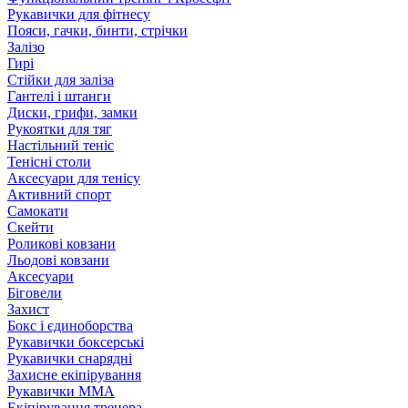
Рукавички для фітнесу
Пояси, гачки, бинти, стрічки
Залізо
Гирі
Стійки для заліза
Гантелі і штанги
Диски, грифи, замки
Рукоятки для тяг
Настільний теніс
Тенісні столи
Аксесуари для тенісу
Активний спорт
Самокати
Скейти
Роликові ковзани
Льодові ковзани
Аксесуари
Біговели
Захист
Бокс і єдиноборства
Рукавички боксерські
Рукавички снарядні
Захисне екіпірування
Рукавички ММА
Екіпірування тренера