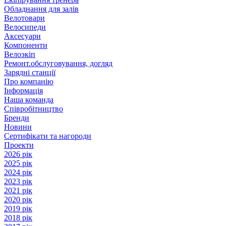
Обладнання для залів
Велотовари
Велосипеди
Аксесуари
Компоненти
Велоэкіп
Ремонт.обслуговування, догляд
Зарядні станції
Про компанію
Інформація
Наша команда
Співробітництво
Бренди
Новини
Сертифікати та нагороди
Проекти
2026 рік
2025 рік
2024 рік
2023 рік
2021 рік
2020 рік
2019 рік
2018 рік