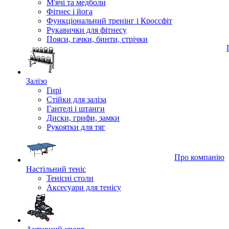
М'ячі та медболи
Фітнес і йога
Функціональний тренінг і Кроссфіт
Рукавички для фітнесу
Пояси, гачки, бинти, стрічки
Залізо
Гирі
Стійки для заліза
Гантелі і штанги
Диски, грифи, замки
Рукоятки для тяг
Про компанію
Настільний теніс
Тенісні столи
Аксесуари для тенісу