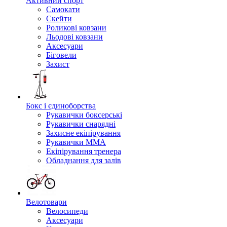
Активний спорт
Самокати
Скейти
Роликові ковзани
Льодові ковзани
Аксесуари
Біговели
Захист
Бокс і єдиноборства
Рукавички боксерські
Рукавички снарядні
Захисне екіпірування
Рукавички ММА
Екіпірування тренера
Обладнання для залів
Велотовари
Велосипеди
Аксесуари