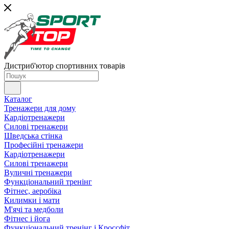
Дистриб'ютор спортивних товарів
Каталог
Тренажери для дому
Кардіотренажери
Силові тренажери
Шведська стінка
Професійні тренажери
Кардіотренажери
Силові тренажери
Вуличні тренажери
Функціональний тренінг
Фітнес, аеробіка
Килимки і мати
М'ячі та медболи
Фітнес і йога
Функціональний тренінг і Кроссфіт