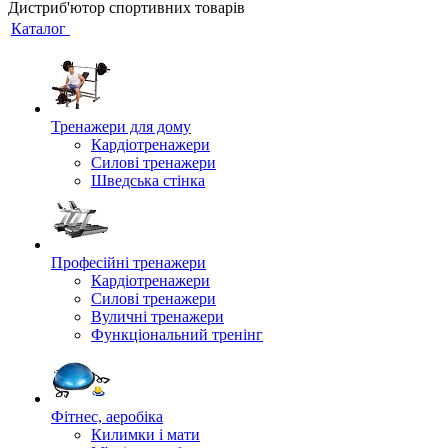
Дистриб'ютор спортивних товарів
Каталог
Тренажери для дому
Кардіотренажери
Силові тренажери
Шведська стінка
Професійні тренажери
Кардіотренажери
Силові тренажери
Вуличні тренажери
Функціональний тренінг
Фітнес, аеробіка
Килимки і мати