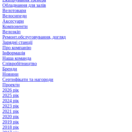
Обладнання для залів
Велотовари
Велосипеди
Аксесуари
Компоненти
Велоэкіп
Ремонт.обслуговування, догляд
Зарядні станції
Про компанію
Інформація
Наша команда
Співробітництво
Бренди
Новини
Сертифікати та нагороди
Проекти
2026 рік
2025 рік
2024 рік
2023 рік
2021 рік
2020 рік
2019 рік
2018 рік