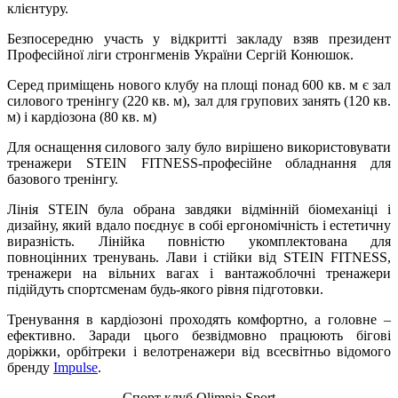
клієнтуру.
Безпосередню участь у відкритті закладу взяв президент
Професійної ліги стронгменів України Сергій Конюшок.
Серед приміщень нового клубу на площі понад 600 кв. м є зал
силового тренінгу (220 кв. м), зал для групових занять (120 кв.
м) і кардіозона (80 кв. м)
Для оснащення силового залу було вирішено використовувати
тренажери STEIN FITNESS-професійне обладнання для
базового тренінгу.
Лінія STEIN була обрана завдяки відмінній біомеханіці і
дизайну, який вдало поєднує в собі ергономічність і естетичну
виразність. Лінійка повністю укомплектована для
повноцінних тренувань. Лави і стійки від STEIN FITNESS,
тренажери на вільних вагах і вантажоблочні тренажери
підійдуть спортсменам будь-якого рівня підготовки.
Тренування в кардіозоні проходять комфортно, а головне –
ефективно. Заради цього безвідмовно працюють бігові
доріжки, орбітреки і велотренажери від всесвітньо відомого
бренду
Impulse
.
Спорт клуб Olimpia Sport