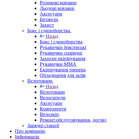
Роликові ковзани
Льодові ковзани
Аксесуари
Біговели
Захист
Бокс і єдиноборства
Назад
Бокс і єдиноборства
Рукавички боксерські
Рукавички снарядні
Захисне екіпірування
Рукавички ММА
Екіпірування тренера
Обладнання для залів
Велотовари
Назад
Велотовари
Велосипеди
Аксесуари
Компоненти
Велоэкіп
Ремонт.обслуговування, догляд
Зарядні станції
Про компанію
Інформація