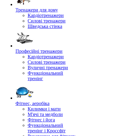
Тренажери для дому
Кардіотренажери
Силові тренажери
Шведська стінка
Професійні тренажери
Кардіотренажери
Силові тренажери
Вуличні тренажери
Функціональний
тренінг
Фітнес, аеробіка
Килимки і мати
М'ячі та медболи
Фітнес і йога
Функціональний
тренінг і Кроссфіт