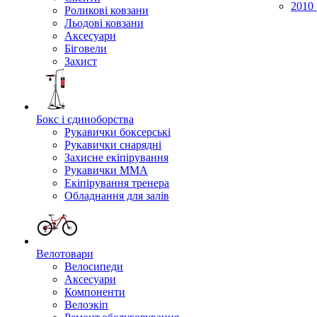
2010 
Роликові ковзани
Льодові ковзани
Аксесуари
Біговели
Захист
Бокс і єдиноборства
Рукавички боксерські
Рукавички снарядні
Захисне екіпірування
Рукавички ММА
Екіпірування тренера
Обладнання для залів
Велотовари
Велосипеди
Аксесуари
Компоненти
Велоэкіп