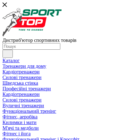
Дистриб'ютор спортивних товарів
Каталог
Тренажери для дому
Кардіотренажери
Силові тренажери
Шведська стінка
Професійні тренажери
Кардіотренажери
Силові тренажери
Вуличні тренажери
Функціональний тренінг
Фітнес, аеробіка
Килимки і мати
М'ячі та медболи
Фітнес і йога
Функціональний тренінг і Кроссфіт