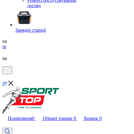
Ремонт.обслуговування,
догляд
Зарядні станції
ua
ru
ua
Порівняння
0
Обрані товари
0
Кошик
0