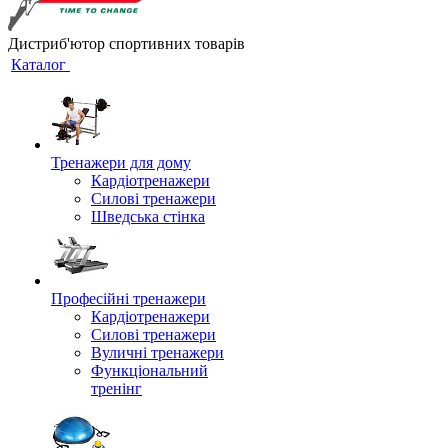
Дистриб'ютор спортивних товарів
Каталог
Тренажери для дому
Кардіотренажери
Силові тренажери
Шведська стінка
Професійні тренажери
Кардіотренажери
Силові тренажери
Вуличні тренажери
Функціональний
тренінг