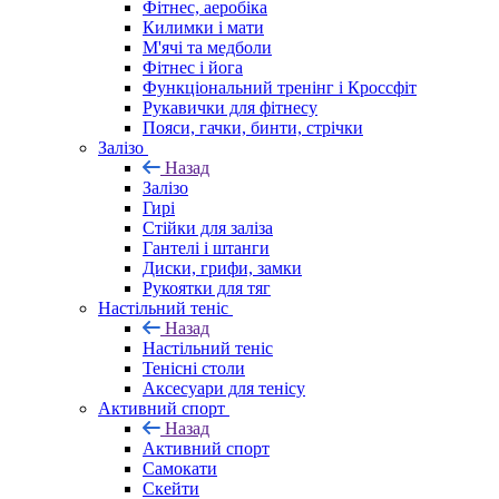
Фітнес, аеробіка
Килимки і мати
М'ячі та медболи
Фітнес і йога
Функціональний тренінг і Кроссфіт
Рукавички для фітнесу
Пояси, гачки, бинти, стрічки
Залізо
Назад
Залізо
Гирі
Стійки для заліза
Гантелі і штанги
Диски, грифи, замки
Рукоятки для тяг
Настільний теніс
Назад
Настільний теніс
Тенісні столи
Аксесуари для тенісу
Активний спорт
Назад
Активний спорт
Самокати
Скейти