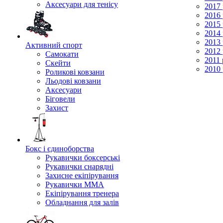
Аксесуари для тенісу
2017 
2016 
2015 
2014 
2013 
Активний спорт
2012 
Самокати
2011 
Скейти
2010 
Роликові ковзани
Льодові ковзани
Аксесуари
Біговели
Захист
Бокс і єдиноборства
Рукавички боксерські
Рукавички снарядні
Захисне екіпірування
Рукавички ММА
Екіпірування тренера
Обладнання для залів