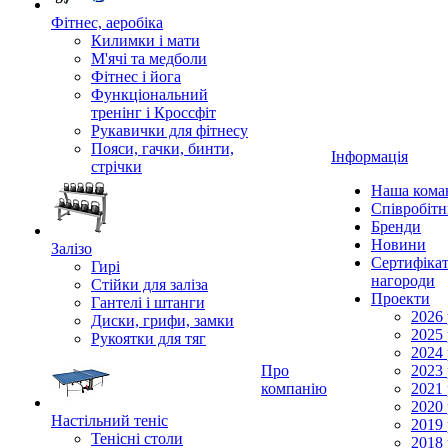
Фітнес, аеробіка
Килимки і мати
М'ячі та медболи
Фітнес і йога
Функціональний
тренінг і Кроссфіт
Рукавички для фітнесу
Пояси, гачки, бинти,
Інформація
стрічки
Наша кома
Співробіт
Бренди
Новини
Залізо
Сертифікат
Гирі
нагороди
Стійки для заліза
Проекти
Гантелі і штанги
2026 
Диски, грифи, замки
2025 
Рукоятки для тяг
2024 
Про
2023 
компанію
2021 
2020 
Настільний теніс
2019 
Тенісні столи
2018 