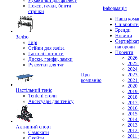
Рукавички для фітнесу
Пояси, гачки, бинти,
Інформація
стрічки
Наша кома
Співробіт
Бренди
Новини
Залізо
Сертифікат
Гирі
нагороди
Стійки для заліза
Проекти
Гантелі і штанги
2026 
Диски, грифи, замки
2025 
Рукоятки для тяг
2024 
Про
2023 
компанію
2021 
2020 
Настільний теніс
2019 
Тенісні столи
2018 
Аксесуари для тенісу
2017 
2016 
2015 
2014 
2013 
Активний спорт
2012 
Самокати
2011 
Скейти