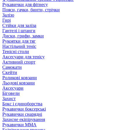
Рукавички для фітнесу
Пояси, гачки, бинти, стрічки
Залізо
Гирі
Стійки для заліза
Гантелі і штанги
Диски, грифи, замки
Рукоятки для тяг
Настільний теніс
Тенісні столи
Аксесуари для тенісу
Активний спорт
Самокати
Скейти
Роликові ковзани
Льодові ковзани
Аксесуари
Біговели
Захист
Бокс і єдиноборства
Рукавички боксерські
Рукавички снарядні
Захисне екіпірування
Рукавички ММА
Екіпірування тренера