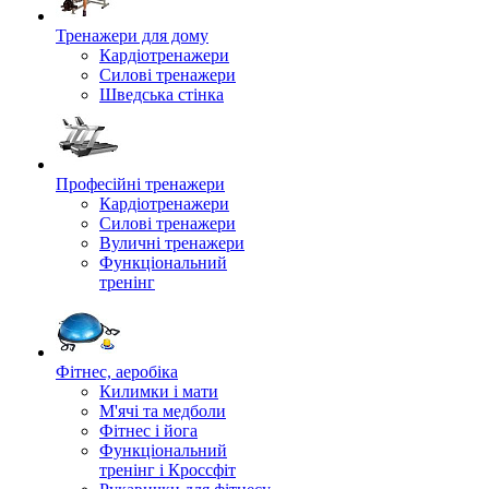
Тренажери для дому
Кардіотренажери
Силові тренажери
Шведська стінка
Професійні тренажери
Кардіотренажери
Силові тренажери
Вуличні тренажери
Функціональний
тренінг
Фітнес, аеробіка
Килимки і мати
М'ячі та медболи
Фітнес і йога
Функціональний
тренінг і Кроссфіт