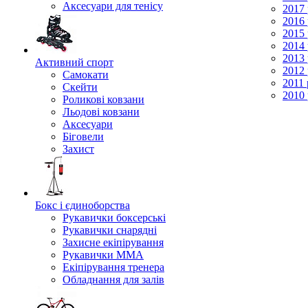
Аксесуари для тенісу
2017 
2016 
2015 
2014 
2013 
Активний спорт
2012 
Самокати
2011 
Скейти
2010 
Роликові ковзани
Льодові ковзани
Аксесуари
Біговели
Захист
Бокс і єдиноборства
Рукавички боксерські
Рукавички снарядні
Захисне екіпірування
Рукавички ММА
Екіпірування тренера
Обладнання для залів