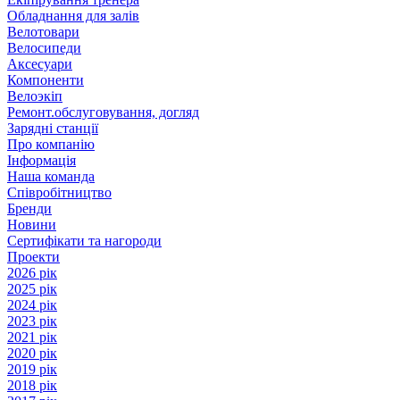
Обладнання для залів
Велотовари
Велосипеди
Аксесуари
Компоненти
Велоэкіп
Ремонт.обслуговування, догляд
Зарядні станції
Про компанію
Інформація
Наша команда
Співробітництво
Бренди
Новини
Сертифікати та нагороди
Проекти
2026 рік
2025 рік
2024 рік
2023 рік
2021 рік
2020 рік
2019 рік
2018 рік