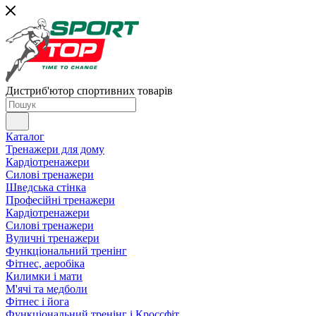
Дистриб'ютор спортивних товарів
Каталог
Тренажери для дому
Кардіотренажери
Силові тренажери
Шведська стінка
Професійні тренажери
Кардіотренажери
Силові тренажери
Вуличні тренажери
Функціональний тренінг
Фітнес, аеробіка
Килимки і мати
М'ячі та медболи
Фітнес і йога
Функціональний тренінг і Кроссфіт