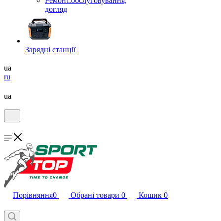
Ремонт.обслуговування,
догляд
Зарядні станції
ua
ru
ua
Порівняння
0
Обрані товари
0
Кошик
0