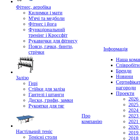
Фітнес, аеробіка
Килимки і мати
М'ячі та медболи
Фітнес і йога
Функціональний
тренінг і Кроссфіт
Рукавички для фітнесу
Пояси, гачки, бинти,
Інформація
стрічки
Наша кома
Співробіт
Бренди
Новини
Залізо
Сертифікат
Гирі
нагороди
Стійки для заліза
Проекти
Гантелі і штанги
2026 
Диски, грифи, замки
2025 
Рукоятки для тяг
2024 
Про
2023 
компанію
2021 
2020 
Настільний теніс
2019 
Тенісні столи
2018 