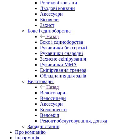
Роликові ковзани
Льодові ковзани
Аксесуари
Біговели
Захист
Бокс і єдиноборства
Назад
Бокс і єдиноборства
Рукавички боксерські
Рукавички снарядні
Захисне екіпірування
Рукавички ММА
Екіпірування тренера
Обладнання для залів
Велотовари
Назад
Велотовари
Велосипеди
Аксесуари
Компоненти
Велоэкіп
Ремонт.обслуговування, догляд
Зарядні станції
Про компанію
Інформація