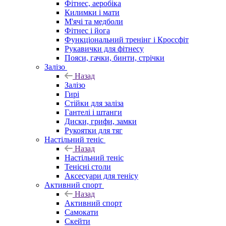
Фітнес, аеробіка
Килимки і мати
М'ячі та медболи
Фітнес і йога
Функціональний тренінг і Кроссфіт
Рукавички для фітнесу
Пояси, гачки, бинти, стрічки
Залізо
Назад
Залізо
Гирі
Стійки для заліза
Гантелі і штанги
Диски, грифи, замки
Рукоятки для тяг
Настільний теніс
Назад
Настільний теніс
Тенісні столи
Аксесуари для тенісу
Активний спорт
Назад
Активний спорт
Самокати
Скейти