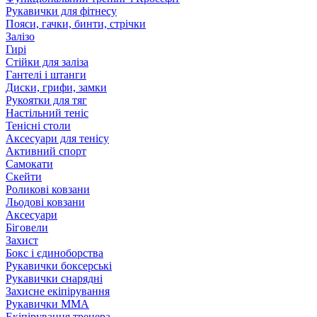
Рукавички для фітнесу
Пояси, гачки, бинти, стрічки
Залізо
Гирі
Стійки для заліза
Гантелі і штанги
Диски, грифи, замки
Рукоятки для тяг
Настільний теніс
Тенісні столи
Аксесуари для тенісу
Активний спорт
Самокати
Скейти
Роликові ковзани
Льодові ковзани
Аксесуари
Біговели
Захист
Бокс і єдиноборства
Рукавички боксерські
Рукавички снарядні
Захисне екіпірування
Рукавички ММА
Екіпірування тренера