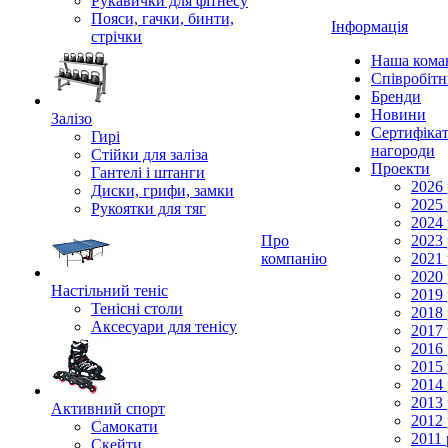
Рукавички для фітнесу
Пояси, гачки, бинти,
Інформація
стрічки
Наша кома
Співробіт
Бренди
Новини
Залізо
Сертифікат
Гирі
нагороди
Стійки для заліза
Проекти
Гантелі і штанги
2026 
Диски, грифи, замки
2025 
Рукоятки для тяг
2024 
Про
2023 
компанію
2021 
2020 
Настільний теніс
2019 
Тенісні столи
2018 
Аксесуари для тенісу
2017 
2016 
2015 
2014 
2013 
Активний спорт
2012 
Самокати
2011 
Скейти