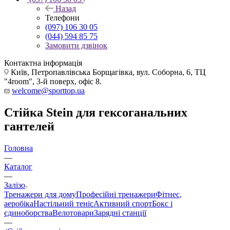
Назад
Телефони
(097) 106 30 05
(044) 594 85 75
Замовити дзвінок
Контактна інформація
Київ, Петропавлівська Борщагівка, вул. Соборна, 6, ТЦ
"4room", 3-й поверх, офіс 8.
welcome@sporttop.ua
Стійка Stein для гексоганальних
гантелей
Головна
—
Каталог
—
Залізо
Тренажери для дому
Професійні тренажери
Фітнес,
аеробіка
Настільний теніс
Активний спорт
Бокс і
єдиноборства
Велотовари
Зарядні станції
—