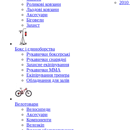
2010 
Роликові ковзани
Льодові ковзани
Аксесуари
Біговели
Захист
Бокс і єдиноборства
Рукавички боксерські
Рукавички снарядні
Захисне екіпірування
Рукавички ММА
Екіпірування тренера
Обладнання для залів
Велотовари
Велосипеди
Аксесуари
Компоненти
Велоэкіп