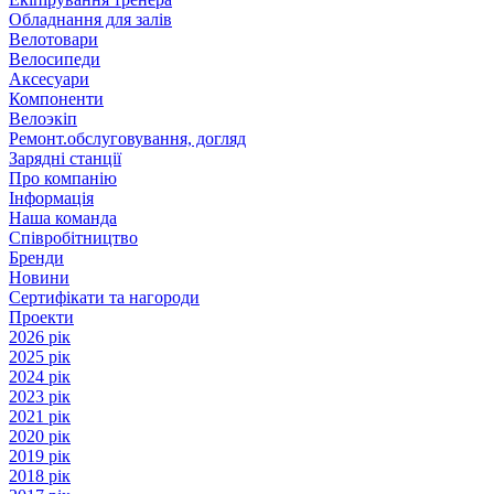
Обладнання для залів
Велотовари
Велосипеди
Аксесуари
Компоненти
Велоэкіп
Ремонт.обслуговування, догляд
Зарядні станції
Про компанію
Інформація
Наша команда
Співробітництво
Бренди
Новини
Сертифікати та нагороди
Проекти
2026 рік
2025 рік
2024 рік
2023 рік
2021 рік
2020 рік
2019 рік
2018 рік