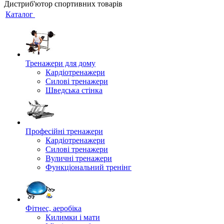
Дистриб'ютор спортивних товарів
Каталог
Тренажери для дому
Кардіотренажери
Силові тренажери
Шведська стінка
Професійні тренажери
Кардіотренажери
Силові тренажери
Вуличні тренажери
Функціональний тренінг
Фітнес, аеробіка
Килимки і мати