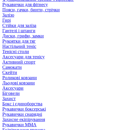
Рукавички для фітнесу
Пояси, гачки, бинти, стрічки
Залізо
Гирі
Стійки для заліза
Гантелі і штанги
Диски, грифи, замки
Рукоятки для тяг
Настільний теніс
Тенісні столи
Аксесуари для тенісу
Активний спорт
Самокати
Скейти
Роликові ковзани
Льодові ковзани
Аксесуари
Біговели
Захист
Бокс і єдиноборства
Рукавички боксерські
Рукавички снарядні
Захисне екіпірування
Рукавички ММА
Екіпірування тренера