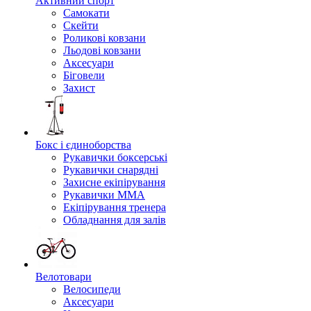
Активний спорт
Самокати
Скейти
Роликові ковзани
Льодові ковзани
Аксесуари
Біговели
Захист
Бокс і єдиноборства
Рукавички боксерські
Рукавички снарядні
Захисне екіпірування
Рукавички ММА
Екіпірування тренера
Обладнання для залів
Велотовари
Велосипеди
Аксесуари