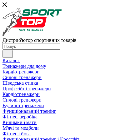
Дистриб'ютор спортивних товарів
Каталог
Тренажери для дому
Кардіотренажери
Силові тренажери
Шведська стінка
Професійні тренажери
Кардіотренажери
Силові тренажери
Вуличні тренажери
Функціональний тренінг
Фітнес, аеробіка
Килимки і мати
М'ячі та медболи
Фітнес і йога
Функціональний тренінг і Кроссфіт