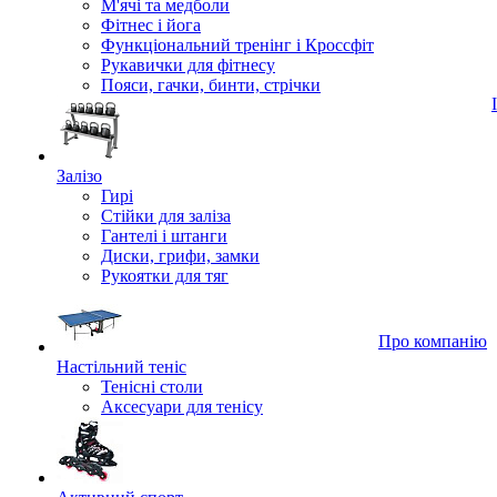
М'ячі та медболи
Фітнес і йога
Функціональний тренінг і Кроссфіт
Рукавички для фітнесу
Пояси, гачки, бинти, стрічки
Залізо
Гирі
Стійки для заліза
Гантелі і штанги
Диски, грифи, замки
Рукоятки для тяг
Про компанію
Настільний теніс
Тенісні столи
Аксесуари для тенісу