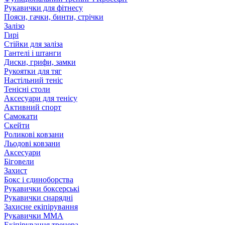
Рукавички для фітнесу
Пояси, гачки, бинти, стрічки
Залізо
Гирі
Стійки для заліза
Гантелі і штанги
Диски, грифи, замки
Рукоятки для тяг
Настільний теніс
Тенісні столи
Аксесуари для тенісу
Активний спорт
Самокати
Скейти
Роликові ковзани
Льодові ковзани
Аксесуари
Біговели
Захист
Бокс і єдиноборства
Рукавички боксерські
Рукавички снарядні
Захисне екіпірування
Рукавички ММА
Екіпірування тренера