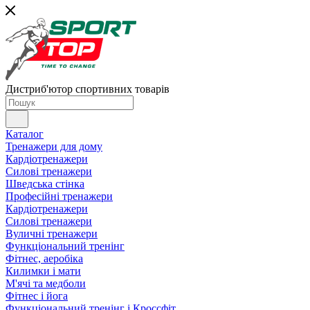
Дистриб'ютор спортивних товарів
Каталог
Тренажери для дому
Кардіотренажери
Силові тренажери
Шведська стінка
Професійні тренажери
Кардіотренажери
Силові тренажери
Вуличні тренажери
Функціональний тренінг
Фітнес, аеробіка
Килимки і мати
М'ячі та медболи
Фітнес і йога
Функціональний тренінг і Кроссфіт