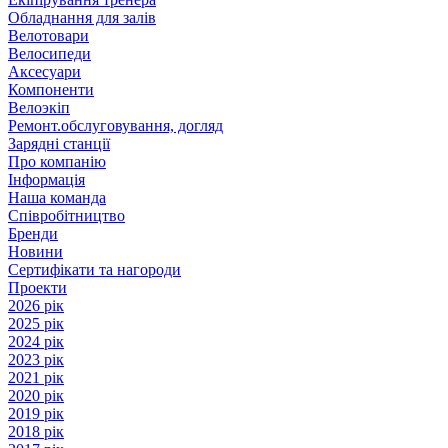
Обладнання для залів
Велотовари
Велосипеди
Аксесуари
Компоненти
Велоэкіп
Ремонт.обслуговування, догляд
Зарядні станції
Про компанію
Інформація
Наша команда
Співробітництво
Бренди
Новини
Сертифікати та нагороди
Проекти
2026 рік
2025 рік
2024 рік
2023 рік
2021 рік
2020 рік
2019 рік
2018 рік