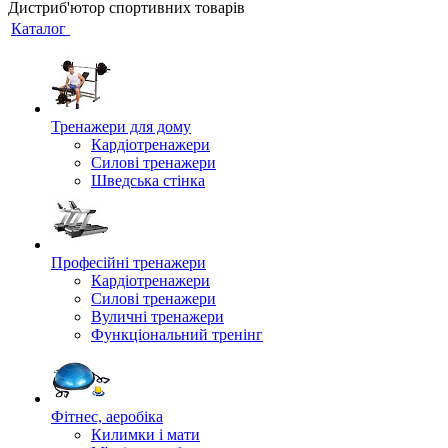
Дистриб'ютор спортивних товарів
Каталог
Тренажери для дому
Кардіотренажери
Силові тренажери
Шведська стінка
Професійні тренажери
Кардіотренажери
Силові тренажери
Вуличні тренажери
Функціональний тренінг
Фітнес, аеробіка
Килимки і мати