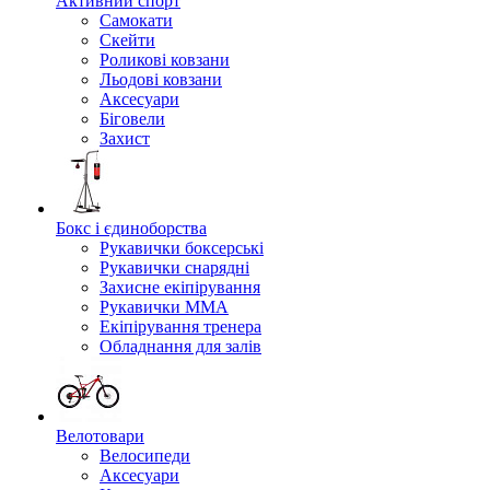
Активний спорт
Самокати
Скейти
Роликові ковзани
Льодові ковзани
Аксесуари
Біговели
Захист
Бокс і єдиноборства
Рукавички боксерські
Рукавички снарядні
Захисне екіпірування
Рукавички ММА
Екіпірування тренера
Обладнання для залів
Велотовари
Велосипеди
Аксесуари