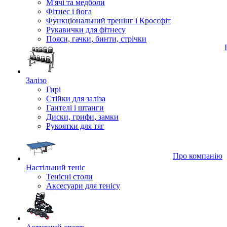
М'ячі та медболи
Фітнес і йога
Функціональний тренінг і Кроссфіт
Рукавички для фітнесу
Пояси, гачки, бинти, стрічки
Залізо
Гирі
Стійки для заліза
Гантелі і штанги
Диски, грифи, замки
Рукоятки для тяг
Про компанію
Настільний теніс
Тенісні столи
Аксесуари для тенісу