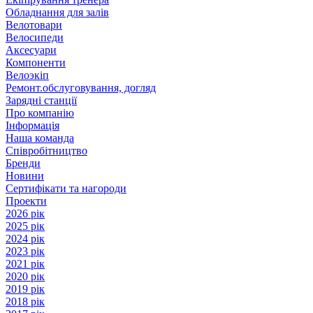
Обладнання для залів
Велотовари
Велосипеди
Аксесуари
Компоненти
Велоэкіп
Ремонт.обслуговування, догляд
Зарядні станції
Про компанію
Інформація
Наша команда
Співробітництво
Бренди
Новини
Сертифікати та нагороди
Проекти
2026 рік
2025 рік
2024 рік
2023 рік
2021 рік
2020 рік
2019 рік
2018 рік