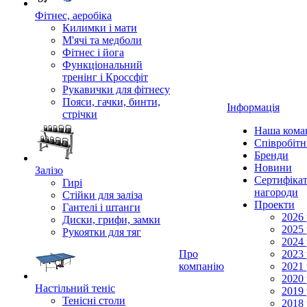
Фітнес, аеробіка
Килимки і мати
М'ячі та медболи
Фітнес і йога
Функціональний
тренінг і Кроссфіт
Рукавички для фітнесу
Пояси, гачки, бинти,
Інформація
стрічки
Наша кома
Співробіт
Бренди
Новини
Залізо
Сертифікат
Гирі
нагороди
Стійки для заліза
Проекти
Гантелі і штанги
2026 
Диски, грифи, замки
2025 
Рукоятки для тяг
2024 
Про
2023 
компанію
2021 
2020 
Настільний теніс
2019 
Тенісні столи
2018 