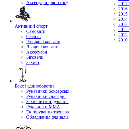
Аксесуари для тенісу
2017 
2016 
2015 
2014 
2013 
Активний спорт
2012 
Самокати
2011 
Скейти
2010 
Роликові ковзани
Льодові ковзани
Аксесуари
Біговели
Захист
Бокс і єдиноборства
Рукавички боксерські
Рукавички снарядні
Захисне екіпірування
Рукавички ММА
Екіпірування тренера
Обладнання для залів