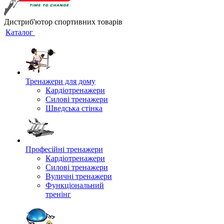
Дистриб'ютор спортивних товарів
Каталог
Тренажери для дому
Кардіотренажери
Силові тренажери
Шведська стінка
Професійні тренажери
Кардіотренажери
Силові тренажери
Вуличні тренажери
Функціональний
тренінг