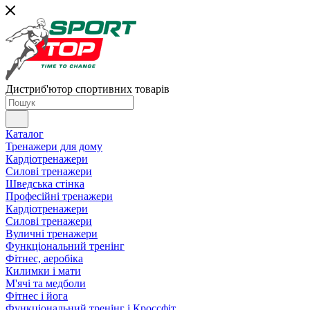
Дистриб'ютор спортивних товарів
Каталог
Тренажери для дому
Кардіотренажери
Силові тренажери
Шведська стінка
Професійні тренажери
Кардіотренажери
Силові тренажери
Вуличні тренажери
Функціональний тренінг
Фітнес, аеробіка
Килимки і мати
М'ячі та медболи
Фітнес і йога
Функціональний тренінг і Кроссфіт