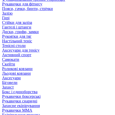
Рукавички для фітнесу
Пояси, гачки, бинти, стрічки
Залізо
Гирі
Стійки для заліза
Гантелі і штанги
Диски, грифи, замки
Рукоятки для тяг
Настільний теніс
Тенісні столи
Аксесуари для тенісу
Активний спорт
Самокати
Скейти
Роликові ковзани
Льодові ковзани
Аксесуари
Біговели
Захист
Бокс і єдиноборства
Рукавички боксерські
Рукавички снарядні
Захисне екіпірування
Рукавички ММА
Екіпірування тренера