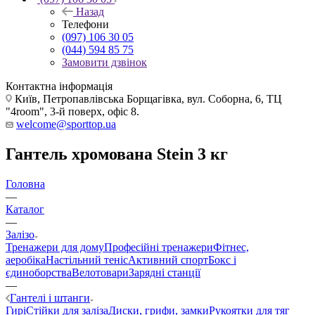
Назад
Телефони
(097) 106 30 05
(044) 594 85 75
Замовити дзвінок
Контактна інформація
Київ, Петропавлівська Борщагівка, вул. Соборна, 6, ТЦ
"4room", 3-й поверх, офіс 8.
welcome@sporttop.ua
Гантель хромована Stein 3 кг
Головна
—
Каталог
—
Залізо
Тренажери для дому
Професійні тренажери
Фітнес,
аеробіка
Настільний теніс
Активний спорт
Бокс і
єдиноборства
Велотовари
Зарядні станції
—
Гантелі і штанги
Гирі
Стійки для заліза
Диски, грифи, замки
Рукоятки для тяг