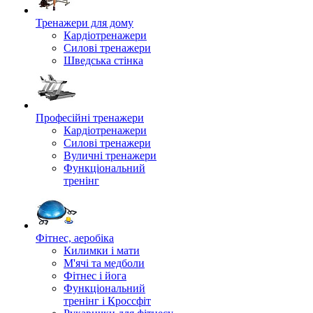
Тренажери для дому
Кардіотренажери
Силові тренажери
Шведська стінка
Професійні тренажери
Кардіотренажери
Силові тренажери
Вуличні тренажери
Функціональний
тренінг
Фітнес, аеробіка
Килимки і мати
М'ячі та медболи
Фітнес і йога
Функціональний
тренінг і Кроссфіт