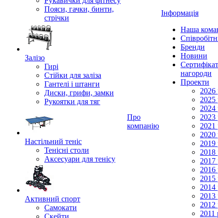
Рукавички для фітнесу
Пояси, гачки, бинти,
Інформація
стрічки
Наша кома
Співробіт
Бренди
Новини
Залізо
Сертифікат
Гирі
нагороди
Стійки для заліза
Проекти
Гантелі і штанги
2026 
Диски, грифи, замки
2025 
Рукоятки для тяг
2024 
Про
2023 
компанію
2021 
2020 
Настільний теніс
2019 
Тенісні столи
2018 
Аксесуари для тенісу
2017 
2016 
2015 
2014 
2013 
Активний спорт
2012 
Самокати
2011 
Скейти