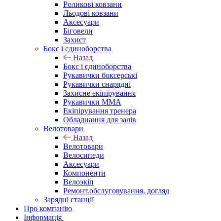
Роликові ковзани
Льодові ковзани
Аксесуари
Біговели
Захист
Бокс і єдиноборства
Назад
Бокс і єдиноборства
Рукавички боксерські
Рукавички снарядні
Захисне екіпірування
Рукавички ММА
Екіпірування тренера
Обладнання для залів
Велотовари
Назад
Велотовари
Велосипеди
Аксесуари
Компоненти
Велоэкіп
Ремонт.обслуговування, догляд
Зарядні станції
Про компанію
Інформація