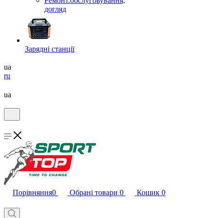
Ремонт.обслуговування,
догляд
Зарядні станції
ua
ru
ua
Порівняння
0
Обрані товари
0
Кошик
0