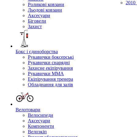
2010 
Роликові ковзани
Льодові ковзани
Аксесуари
Біговели
Захист
Бокс і єдиноборства
Рукавички боксерські
Рукавички снарядні
Захисне екіпірування
Рукавички ММА
Екіпірування тренера
Обладнання для залів
Велотовари
Велосипеди
Аксесуари
Компоненти
Велоэкіп