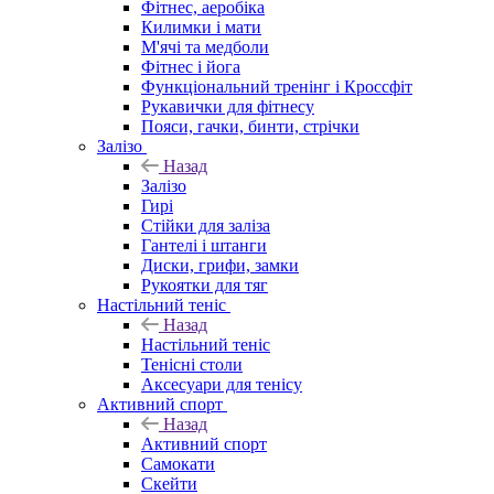
Фітнес, аеробіка
Килимки і мати
М'ячі та медболи
Фітнес і йога
Функціональний тренінг і Кроссфіт
Рукавички для фітнесу
Пояси, гачки, бинти, стрічки
Залізо
Назад
Залізо
Гирі
Стійки для заліза
Гантелі і штанги
Диски, грифи, замки
Рукоятки для тяг
Настільний теніс
Назад
Настільний теніс
Тенісні столи
Аксесуари для тенісу
Активний спорт
Назад
Активний спорт
Самокати
Скейти