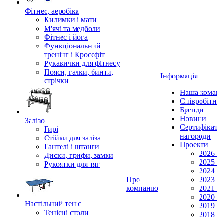
Фітнес, аеробіка
Килимки і мати
М'ячі та медболи
Фітнес і йога
Функціональний
тренінг і Кроссфіт
Рукавички для фітнесу
Пояси, гачки, бинти,
Інформація
стрічки
Наша кома
Співробіт
Бренди
Новини
Залізо
Сертифікат
Гирі
нагороди
Стійки для заліза
Проекти
Гантелі і штанги
2026 
Диски, грифи, замки
2025 
Рукоятки для тяг
2024 
Про
2023 
компанію
2021 
2020 
Настільний теніс
2019 
Тенісні столи
2018 