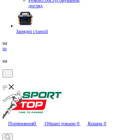
Ремонт.обслуговування,
догляд
Зарядні станції
ua
ru
ua
Порівняння
0
Обрані товари
0
Кошик
0