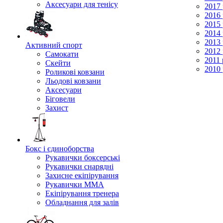
Аксесуари для тенісу
2017 
2016 
2015 
2014 
2013 
Активний спорт
2012 
Самокати
2011 
Скейти
2010 
Роликові ковзани
Льодові ковзани
Аксесуари
Біговели
Захист
Бокс і єдиноборства
Рукавички боксерські
Рукавички снарядні
Захисне екіпірування
Рукавички ММА
Екіпірування тренера
Обладнання для залів