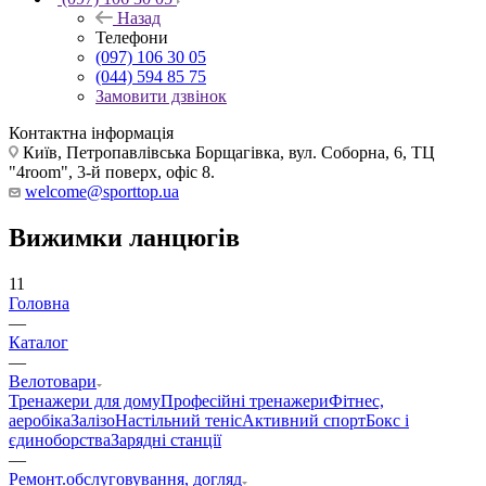
Назад
Телефони
(097) 106 30 05
(044) 594 85 75
Замовити дзвінок
Контактна інформація
Київ, Петропавлівська Борщагівка, вул. Соборна, 6, ТЦ
"4room", 3-й поверх, офіс 8.
welcome@sporttop.ua
Вижимки ланцюгів
11
Головна
—
Каталог
—
Велотовари
Тренажери для дому
Професійні тренажери
Фітнес,
аеробіка
Залізо
Настільний теніс
Активний спорт
Бокс і
єдиноборства
Зарядні станції
—
Ремонт.обслуговування, догляд