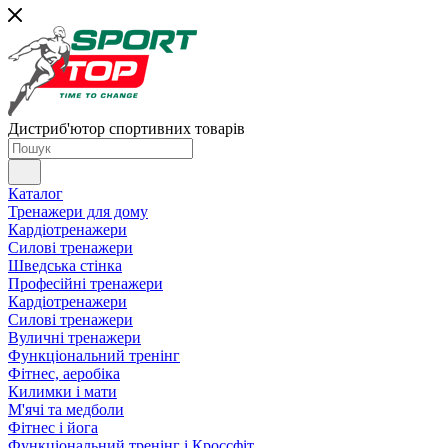
Дистриб'ютор спортивних товарів
Каталог
Тренажери для дому
Кардіотренажери
Силові тренажери
Шведська стінка
Професійні тренажери
Кардіотренажери
Силові тренажери
Вуличні тренажери
Функціональний тренінг
Фітнес, аеробіка
Килимки і мати
М'ячі та медболи
Фітнес і йога
Функціональний тренінг і Кроссфіт