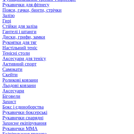
Рукавички для фітнесу
Пояси, гачки, бинти, стрічки
Залізо
Гирі
Стійки для заліза
Гантелі і штанги
Диски, грифи, замки
Рукоятки для тяг
Настільний теніс
Тенісні столи
Аксесуари для тенісу
Активний спорт
Самокати
Скейти
Роликові ковзани
Льодові ковзани
Аксесуари
Біговели
Захист
Бокс і єдиноборства
Рукавички боксерські
Рукавички снарядні
Захисне екіпірування
Рукавички ММА
Екіпірування тренера