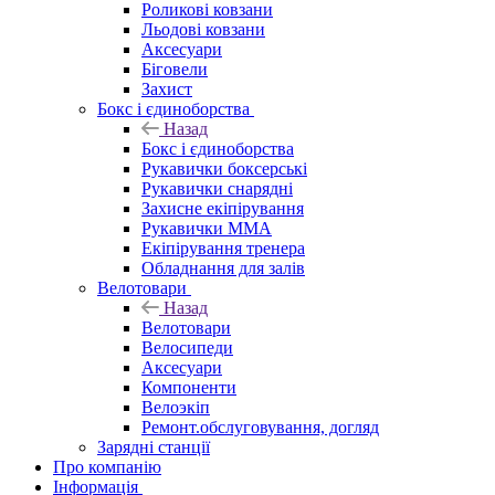
Роликові ковзани
Льодові ковзани
Аксесуари
Біговели
Захист
Бокс і єдиноборства
Назад
Бокс і єдиноборства
Рукавички боксерські
Рукавички снарядні
Захисне екіпірування
Рукавички ММА
Екіпірування тренера
Обладнання для залів
Велотовари
Назад
Велотовари
Велосипеди
Аксесуари
Компоненти
Велоэкіп
Ремонт.обслуговування, догляд
Зарядні станції
Про компанію
Інформація