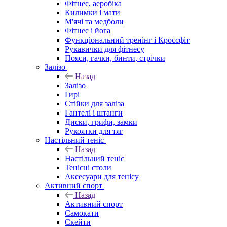
Фітнес, аеробіка
Килимки і мати
М'ячі та медболи
Фітнес і йога
Функціональний тренінг і Кроссфіт
Рукавички для фітнесу
Пояси, гачки, бинти, стрічки
Залізо
Назад
Залізо
Гирі
Стійки для заліза
Гантелі і штанги
Диски, грифи, замки
Рукоятки для тяг
Настільний теніс
Назад
Настільний теніс
Тенісні столи
Аксесуари для тенісу
Активний спорт
Назад
Активний спорт
Самокати
Скейти