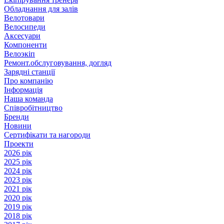
Обладнання для залів
Велотовари
Велосипеди
Аксесуари
Компоненти
Велоэкіп
Ремонт.обслуговування, догляд
Зарядні станції
Про компанію
Інформація
Наша команда
Співробітництво
Бренди
Новини
Сертифікати та нагороди
Проекти
2026 рік
2025 рік
2024 рік
2023 рік
2021 рік
2020 рік
2019 рік
2018 рік