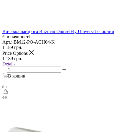
Вичавка ланцюга Birzman DamselFly Universal / чорний
Є в наявності
Арт.: BM12-PO-ACH04-K
1 189
грн.
Price Options
1 189
грн.
Details
В кошик