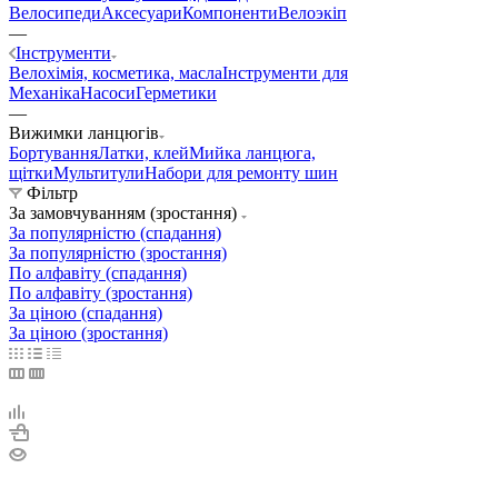
Велосипеди
Аксесуари
Компоненти
Велоэкіп
—
Інструменти
Велохімія, косметика, масла
Інструменти для
Механіка
Насоси
Герметики
—
Вижимки ланцюгів
Бортування
Латки, клей
Мийка ланцюга,
щітки
Мультитули
Набори для ремонту шин
Фільтр
За замовчуванням (зростання)
За популярністю (спадання)
За популярністю (зростання)
По алфавіту (спадання)
По алфавіту (зростання)
За ціною (спадання)
За ціною (зростання)