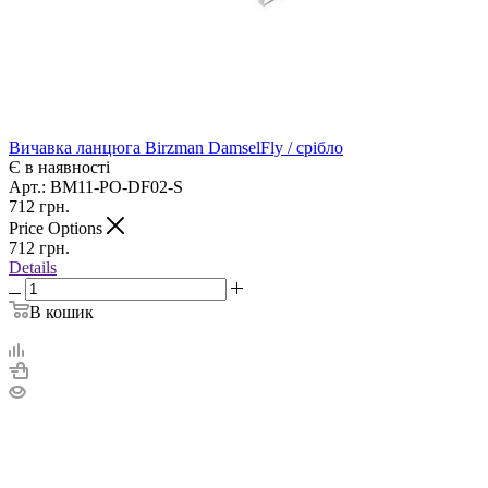
Вичавка ланцюга Birzman DamselFly / срібло
Є в наявності
Арт.: BM11-PO-DF02-S
712
грн.
Price Options
712
грн.
Details
В кошик