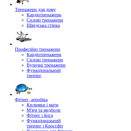
Тренажери для дому
Кардіотренажери
Силові тренажери
Шведська стінка
Професійні тренажери
Кардіотренажери
Силові тренажери
Вуличні тренажери
Функціональний
тренінг
Фітнес, аеробіка
Килимки і мати
М'ячі та медболи
Фітнес і йога
Функціональний
тренінг і Кроссфіт