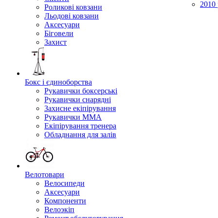
2010 
Роликові ковзани
Льодові ковзани
Аксесуари
Біговели
Захист
Бокс і єдиноборства
Рукавички боксерські
Рукавички снарядні
Захисне екіпірування
Рукавички ММА
Екіпірування тренера
Обладнання для залів
Велотовари
Велосипеди
Аксесуари
Компоненти
Велоэкіп