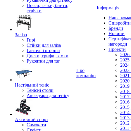
Рукавички для фітнесу
Пояси, гачки, бинти,
Інформація
стрічки
Наша кома
Співробіт
Бренди
Новини
Залізо
Сертифікат
Гирі
нагороди
Стійки для заліза
Проекти
Гантелі і штанги
2026 
Диски, грифи, замки
2025 
Рукоятки для тяг
2024 
Про
2023 
компанію
2021 
2020 
Настільний теніс
2019 
Тенісні столи
2018 
Аксесуари для тенісу
2017 
2016 
2015 
2014 
2013 
Активний спорт
2012 
Самокати
2011 
Скейти