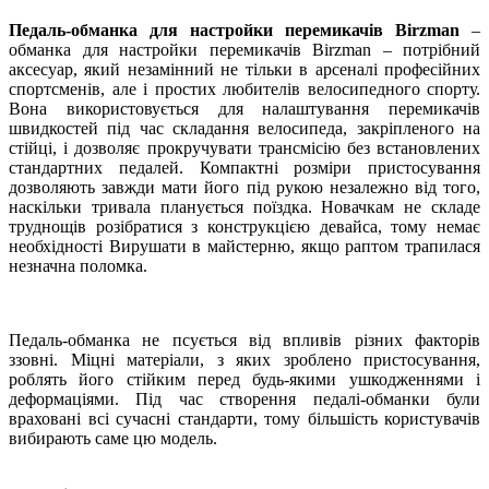
Педаль-обманка для настройки перемикачів Birzman
–
обманка для настройки перемикачів Birzman – потрібний
аксесуар, який незамінний не тільки в арсеналі професійних
спортсменів, але і простих любителів велосипедного спорту.
Вона використовується для налаштування перемикачів
швидкостей під час складання велосипеда, закріпленого на
стійці, і дозволяє прокручувати трансмісію без встановлених
стандартних педалей. Компактні розміри пристосування
дозволяють завжди мати його під рукою незалежно від того,
наскільки тривала планується поїздка. Новачкам не складе
труднощів розібратися з конструкцією девайса, тому немає
необхідності Вирушати в майстерню, якщо раптом трапилася
незначна поломка.
Педаль-обманка не псується від впливів різних факторів
ззовні. Міцні матеріали, з яких зроблено пристосування,
роблять його стійким перед будь-якими ушкодженнями і
деформаціями. Під час створення педалі-обманки були
враховані всі сучасні стандарти, тому більшість користувачів
вибирають саме цю модель.