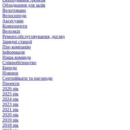
Обладнання для залів
Велотовари
Велосипеди
Аксесуари
Компоненти
Велоэкіп
Ремонт.обслуговування, догляд
Зарядні станції
Про компанію
Інформація
Наша команда
Співробітництво
Бренди
Новини
Сертифікати та нагороди
Проекти
2026 рік
2025 рік
2024 рік
2023 рік
2021 рік
2020 рік
2019 рік
2018 рік