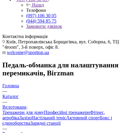
Назад
Телефони
(097) 106 30 05
(044) 594 85 75
Замовити дзвінок
Контактна інформація
Київ, Петропавлівська Борщагівка, вул. Соборна, 6, ТЦ
"4room", 3-й поверх, офіс 8.
welcome@sporttop.ua
Педаль-обманка для налаштування
перемикачів, Birzman
Головна
—
Каталог
—
Велотовари
Тренажери для дому
Професійні тренажери
Фітнес,
аеробіка
Залізо
Настільний теніс
Активний спорт
Бокс і
єдиноборства
Зарядні станції
—