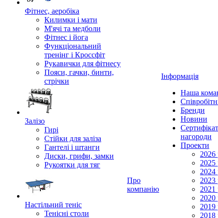
Фітнес, аеробіка
Килимки і мати
М'ячі та медболи
Фітнес і йога
Функціональний
тренінг і Кроссфіт
Рукавички для фітнесу
Пояси, гачки, бинти,
Інформація
стрічки
Наша кома
Співробіт
Бренди
Новини
Залізо
Сертифікат
Гирі
нагороди
Стійки для заліза
Проекти
Гантелі і штанги
2026 
Диски, грифи, замки
2025 
Рукоятки для тяг
2024 
Про
2023 
компанію
2021 
2020 
Настільний теніс
2019 
Тенісні столи
2018 