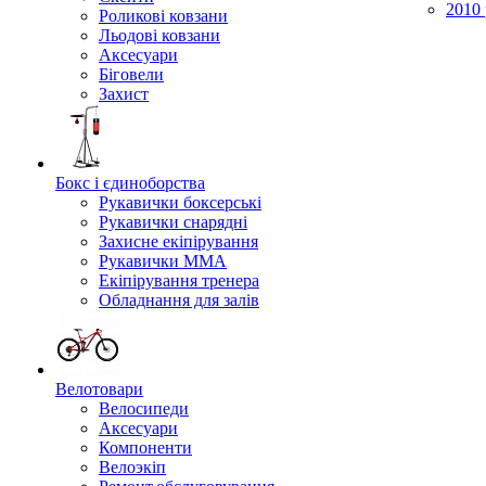
2010 
Роликові ковзани
Льодові ковзани
Аксесуари
Біговели
Захист
Бокс і єдиноборства
Рукавички боксерські
Рукавички снарядні
Захисне екіпірування
Рукавички ММА
Екіпірування тренера
Обладнання для залів
Велотовари
Велосипеди
Аксесуари
Компоненти
Велоэкіп