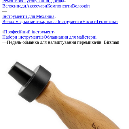
Ремонт.обслуговування, догляд
Велосипеди
Аксесуари
Компоненти
Велоэкіп
—
Інструменти для Механіка
Велохімія, косметика, масла
Інструменти
Насоси
Герметики
—
Професійний інструмент
Набори інструментів
Обладнання для майстерні
—
Педаль-обманка для налаштування перемикачів, Birzman