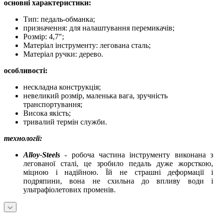
основні характеристики:
Тип: педаль-обманка;
призначення: для налаштування перемикачів;
Розмір: 4,7";
Матеріал інструменту: легована сталь;
Матеріал ручки: дерево.
особливості:
нескладна конструкція;
невеликий розмір, маленька вага, зручність
транспортування;
Висока якість;
тривалий термін служби.
технології:
Alloy-Steels
- робоча частина інструменту виконана з
легованої сталі, це зробило педаль дуже жорсткою,
міцною і надійною. Їй не страшні деформації і
подряпини, вона не схильна до впливу води і
ультрафіолетових променів.