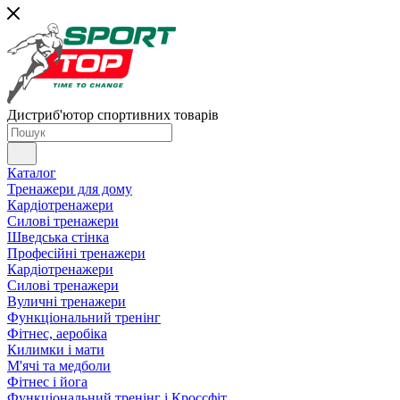
Дистриб'ютор спортивних товарів
Каталог
Тренажери для дому
Кардіотренажери
Силові тренажери
Шведська стінка
Професійні тренажери
Кардіотренажери
Силові тренажери
Вуличні тренажери
Функціональний тренінг
Фітнес, аеробіка
Килимки і мати
М'ячі та медболи
Фітнес і йога
Функціональний тренінг і Кроссфіт