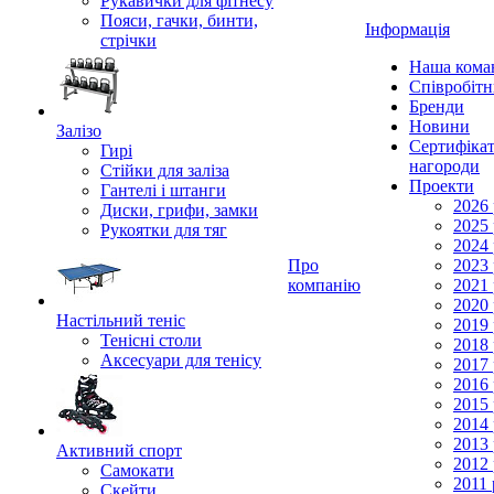
Рукавички для фітнесу
Пояси, гачки, бинти,
Інформація
стрічки
Наша кома
Співробіт
Бренди
Новини
Залізо
Сертифікат
Гирі
нагороди
Стійки для заліза
Проекти
Гантелі і штанги
2026 
Диски, грифи, замки
2025 
Рукоятки для тяг
2024 
Про
2023 
компанію
2021 
2020 
Настільний теніс
2019 
Тенісні столи
2018 
Аксесуари для тенісу
2017 
2016 
2015 
2014 
2013 
Активний спорт
2012 
Самокати
2011 
Скейти