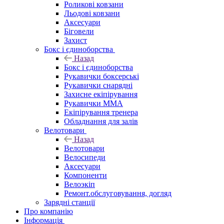
Роликові ковзани
Льодові ковзани
Аксесуари
Біговели
Захист
Бокс і єдиноборства
Назад
Бокс і єдиноборства
Рукавички боксерські
Рукавички снарядні
Захисне екіпірування
Рукавички ММА
Екіпірування тренера
Обладнання для залів
Велотовари
Назад
Велотовари
Велосипеди
Аксесуари
Компоненти
Велоэкіп
Ремонт.обслуговування, догляд
Зарядні станції
Про компанію
Інформація