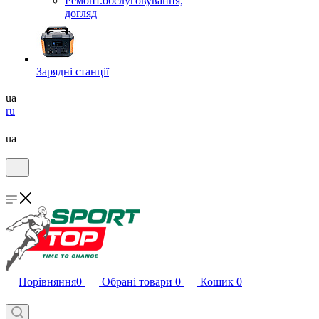
Ремонт.обслуговування,
догляд
Зарядні станції
ua
ru
ua
Порівняння
0
Обрані товари
0
Кошик
0