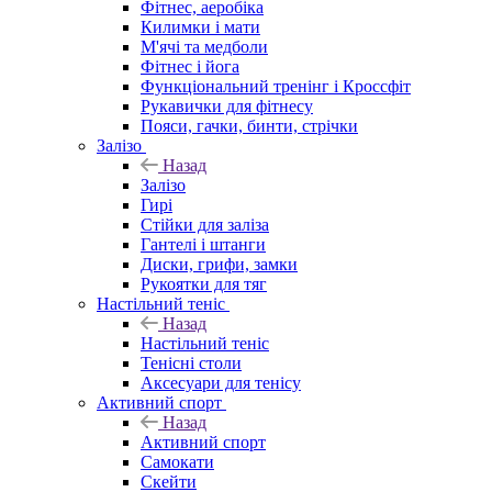
Фітнес, аеробіка
Килимки і мати
М'ячі та медболи
Фітнес і йога
Функціональний тренінг і Кроссфіт
Рукавички для фітнесу
Пояси, гачки, бинти, стрічки
Залізо
Назад
Залізо
Гирі
Стійки для заліза
Гантелі і штанги
Диски, грифи, замки
Рукоятки для тяг
Настільний теніс
Назад
Настільний теніс
Тенісні столи
Аксесуари для тенісу
Активний спорт
Назад
Активний спорт
Самокати
Скейти