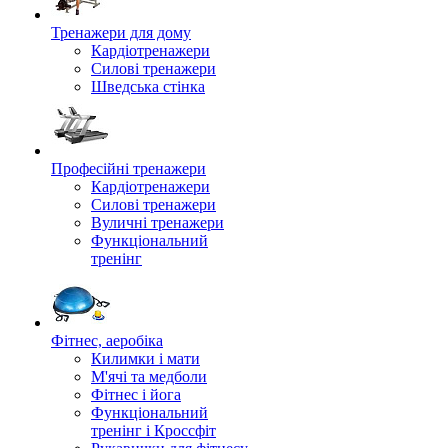
Тренажери для дому
Кардіотренажери
Силові тренажери
Шведська стінка
Професійні тренажери
Кардіотренажери
Силові тренажери
Вуличні тренажери
Функціональний
тренінг
Фітнес, аеробіка
Килимки і мати
М'ячі та медболи
Фітнес і йога
Функціональний
тренінг і Кроссфіт