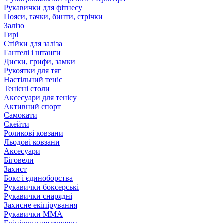
Рукавички для фітнесу
Пояси, гачки, бинти, стрічки
Залізо
Гирі
Стійки для заліза
Гантелі і штанги
Диски, грифи, замки
Рукоятки для тяг
Настільний теніс
Тенісні столи
Аксесуари для тенісу
Активний спорт
Самокати
Скейти
Роликові ковзани
Льодові ковзани
Аксесуари
Біговели
Захист
Бокс і єдиноборства
Рукавички боксерські
Рукавички снарядні
Захисне екіпірування
Рукавички ММА
Екіпірування тренера