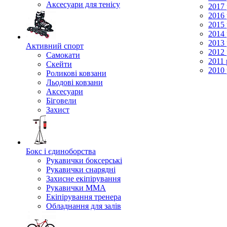
Аксесуари для тенісу
2017 
2016 
2015 
2014 
2013 
Активний спорт
2012 
Самокати
2011 
Скейти
2010 
Роликові ковзани
Льодові ковзани
Аксесуари
Біговели
Захист
Бокс і єдиноборства
Рукавички боксерські
Рукавички снарядні
Захисне екіпірування
Рукавички ММА
Екіпірування тренера
Обладнання для залів