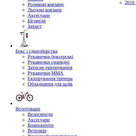
2010 
Роликові ковзани
Льодові ковзани
Аксесуари
Біговели
Захист
Бокс і єдиноборства
Рукавички боксерські
Рукавички снарядні
Захисне екіпірування
Рукавички ММА
Екіпірування тренера
Обладнання для залів
Велотовари
Велосипеди
Аксесуари
Компоненти
Велоэкіп