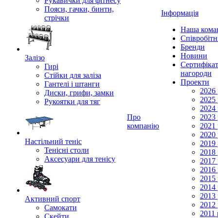
Рукавички для фітнесу
Пояси, гачки, бинти,
Інформація
стрічки
Наша кома
Співробіт
Бренди
Новини
Залізо
Сертифікат
Гирі
нагороди
Стійки для заліза
Проекти
Гантелі і штанги
2026 
Диски, грифи, замки
2025 
Рукоятки для тяг
2024 
Про
2023 
компанію
2021 
2020 
Настільний теніс
2019 
Тенісні столи
2018 
Аксесуари для тенісу
2017 
2016 
2015 
2014 
2013 
Активний спорт
2012 
Самокати
2011 
Скейти