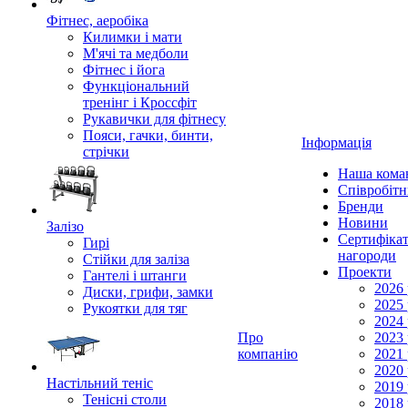
Фітнес, аеробіка
Килимки і мати
М'ячі та медболи
Фітнес і йога
Функціональний
тренінг і Кроссфіт
Рукавички для фітнесу
Пояси, гачки, бинти,
Інформація
стрічки
Наша кома
Співробіт
Бренди
Новини
Залізо
Сертифікат
Гирі
нагороди
Стійки для заліза
Проекти
Гантелі і штанги
2026 
Диски, грифи, замки
2025 
Рукоятки для тяг
2024 
Про
2023 
компанію
2021 
2020 
Настільний теніс
2019 
Тенісні столи
2018 