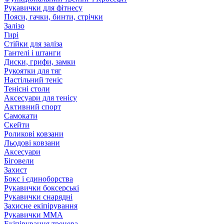
Рукавички для фітнесу
Пояси, гачки, бинти, стрічки
Залізо
Гирі
Стійки для заліза
Гантелі і штанги
Диски, грифи, замки
Рукоятки для тяг
Настільний теніс
Тенісні столи
Аксесуари для тенісу
Активний спорт
Самокати
Скейти
Роликові ковзани
Льодові ковзани
Аксесуари
Біговели
Захист
Бокс і єдиноборства
Рукавички боксерські
Рукавички снарядні
Захисне екіпірування
Рукавички ММА
Екіпірування тренера