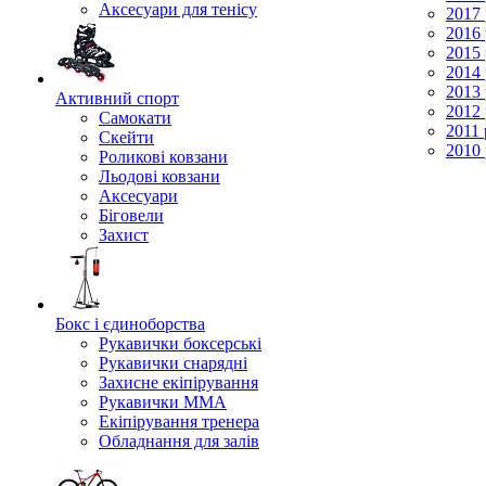
Аксесуари для тенісу
2017 
2016 
2015 
2014 
2013 
Активний спорт
2012 
Самокати
2011 
Скейти
2010 
Роликові ковзани
Льодові ковзани
Аксесуари
Біговели
Захист
Бокс і єдиноборства
Рукавички боксерські
Рукавички снарядні
Захисне екіпірування
Рукавички ММА
Екіпірування тренера
Обладнання для залів