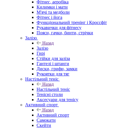
Фітнес, аеробіка
Килимки і мати
М'ячі та медболи
Фітнес і йога
Функціональний тренінг і Кроссфіт
Рукавички для фітнесу
Пояси, гачки, бинти, стрічки
Залізо
Назад
Залізо
Гирі
Стійки для заліза
Гантелі і штанги
Диски, грифи, замки
Рукоятки для тяг
Настільний теніс
Назад
Настільний теніс
Тенісні столи
Аксесуари для тенісу
Активний спорт
Назад
Активний спорт
Самокати
Скейти