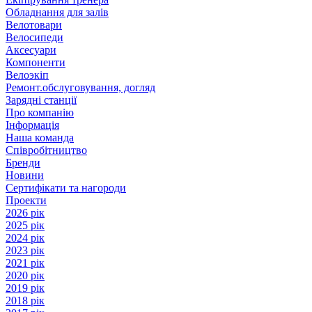
Обладнання для залів
Велотовари
Велосипеди
Аксесуари
Компоненти
Велоэкіп
Ремонт.обслуговування, догляд
Зарядні станції
Про компанію
Інформація
Наша команда
Співробітництво
Бренди
Новини
Сертифікати та нагороди
Проекти
2026 рік
2025 рік
2024 рік
2023 рік
2021 рік
2020 рік
2019 рік
2018 рік