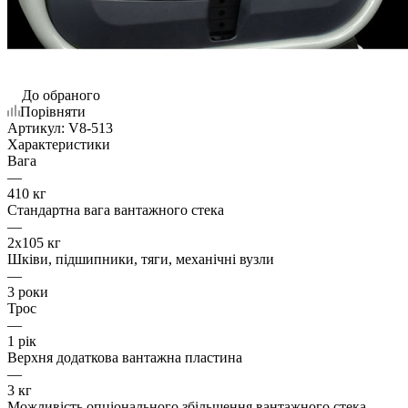
До обраного
Порівняти
Артикул:
V8-513
Характеристики
Вага
—
410 кг
Стандартна вага вантажного стека
—
2х105 кг
Шківи, підшипники, тяги, механічні вузли
—
3 роки
Трос
—
1 рік
Верхня додаткова вантажна пластина
—
3 кг
Можливість опціонального збільшення вантажного стека