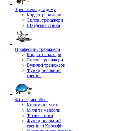
Тренажери для дому
Кардіотренажери
Силові тренажери
Шведська стінка
Професійні тренажери
Кардіотренажери
Силові тренажери
Вуличні тренажери
Функціональний
тренінг
Фітнес, аеробіка
Килимки і мати
М'ячі та медболи
Фітнес і йога
Функціональний
тренінг і Кроссфіт