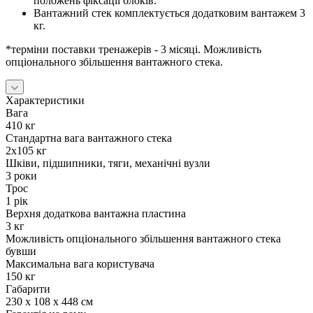
положень фіксації блоків.
Вантажний стек комплектується додатковим вантажем 3
кг
.
*терміни поставки тренажерів - 3 місяці. Можливість
опціонального збільшення вантажного стека.
Характеристики
Вага
410 кг
Стандартна вага вантажного стека
2х105 кг
Шківи, підшипники, тяги, механічні вузли
3 роки
Трос
1 рік
Верхня додаткова вантажна пластина
3 кг
Можливість опціонального збільшення вантажного стека
бувши
Максимальна вага користувача
150 кг
Габарити
230 х 108 х 448 см