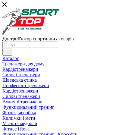
Дистриб'ютор спортивних товарів
Каталог
Тренажери для дому
Кардіотренажери
Силові тренажери
Шведська стінка
Професійні тренажери
Кардіотренажери
Силові тренажери
Вуличні тренажери
Функціональний тренінг
Фітнес, аеробіка
Килимки і мати
М'ячі та медболи
Фітнес і йога
Функціональний тренінг і Кроссфіт