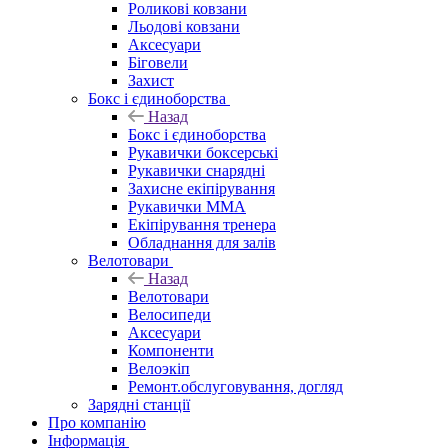
Роликові ковзани
Льодові ковзани
Аксесуари
Біговели
Захист
Бокс і єдиноборства
Назад
Бокс і єдиноборства
Рукавички боксерські
Рукавички снарядні
Захисне екіпірування
Рукавички ММА
Екіпірування тренера
Обладнання для залів
Велотовари
Назад
Велотовари
Велосипеди
Аксесуари
Компоненти
Велоэкіп
Ремонт.обслуговування, догляд
Зарядні станції
Про компанію
Інформація