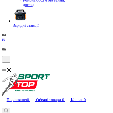
Ремонт.обслуговування,
догляд
Зарядні станції
ua
ru
ua
Порівняння
0
Обрані товари
0
Кошик
0