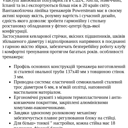
VitaGym завоювали популярність в США, Англії, Німеччині,
Іспанії та ін.і експортуються більш ніж в 20 країн світу.
Вантажоблочна лінійка тренажерів Powerstream має в своєму
активі хорошу якість, розумну вартість і сучасний дизайн,
єдність якого дозволяє зробити гармонійну і стильну
розстановку обладнання у фітнес-центрі будь-якої
конфігурації.
Застосування кевларової стрічки, якісних підшипників, шківів
збільшеного діаметру і відполірованих напрямних в поєднанні
з гарною якістю збірки, забезпечать безперебійну роботу клубу
і комфортні тренування протягом багатьох років.
особливості
тренажера:
Профіль основних конструкцій тренажера виготовлений
зі сталевої овальної труби 137х40 мм з товщиною стінок
3 мм.
Приводна система: еластичний семижильний сталевий
трос діаметром 6 мм, в м'якій оплітці, наповненій
мастильним матеріалом.
Ергономічні рукояті з міцним термопластичним і анти-
ковзаючим покриттям, закріплені алюмінієвими
хомутами-наконечниками.
Завдяки здвоєному роликовому механізму
забезпечується плавне регулювання блоку на стійці.
Для більш» тонкої " настройки, кожна стійка має 18