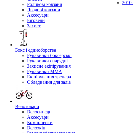
2010 
Роликові ковзани
Льодові ковзани
Аксесуари
Біговели
Захист
Бокс і єдиноборства
Рукавички боксерські
Рукавички снарядні
Захисне екіпірування
Рукавички ММА
Екіпірування тренера
Обладнання для залів
Велотовари
Велосипеди
Аксесуари
Компоненти
Велоэкіп