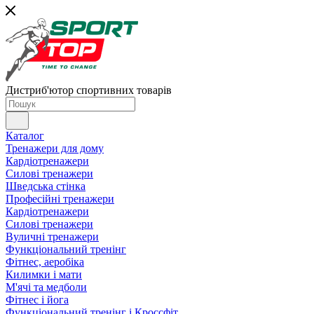
Дистриб'ютор спортивних товарів
Каталог
Тренажери для дому
Кардіотренажери
Силові тренажери
Шведська стінка
Професійні тренажери
Кардіотренажери
Силові тренажери
Вуличні тренажери
Функціональний тренінг
Фітнес, аеробіка
Килимки і мати
М'ячі та медболи
Фітнес і йога
Функціональний тренінг і Кроссфіт