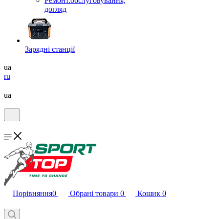
Ремонт.обслуговування,
догляд
Зарядні станції
ua
ru
ua
Порівняння
0
Обрані товари
0
Кошик
0