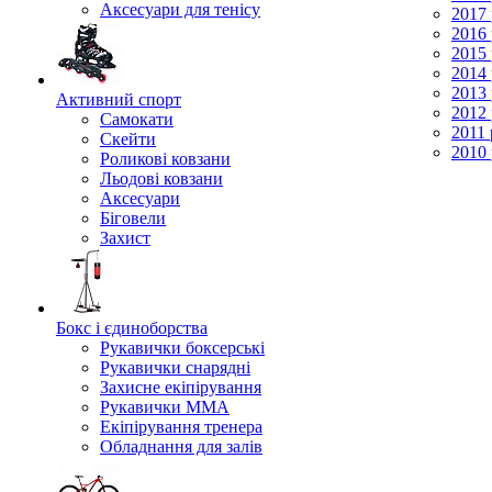
Аксесуари для тенісу
2017 
2016 
2015 
2014 
2013 
Активний спорт
2012 
Самокати
2011 
Скейти
2010 
Роликові ковзани
Льодові ковзани
Аксесуари
Біговели
Захист
Бокс і єдиноборства
Рукавички боксерські
Рукавички снарядні
Захисне екіпірування
Рукавички ММА
Екіпірування тренера
Обладнання для залів