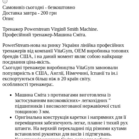
Самовивіз сьогодні - безкоштовно
Доставка завтра - 200 грн
Опис
Тренажер Powerstream Virgin8 Smith Machine
.
Професійний тренажер-Машина Сміта.
PowerStream-нова на ринку України лінійка професійних
тренажерів від компанії VitaGym, OEM виробника топових
брендів США, і на даний момент являє собою найкраще
поєднання ціна-якість.
Сьогодні тренажери виробництва VitaGym завоювали
популярність в США, Англії, Німеччині, Іспанії та ін.і
експортуються більш ніж в 20 країн світу.
особливості тренажера:
.
Машина Сміта з противагами виготовлена із
застосуванням високоякісних» легкохідних "
підшипників і високолегованої нержавіючої сталі
товщиною 3 мм.
Оригінальна конструкція каретки і напрямних для її
переміщення забезпечують легке, плавне і тихий рух
штанги. На верхній перекладині під різними кутами
встановлені рукоятки для висів і підтягувань.