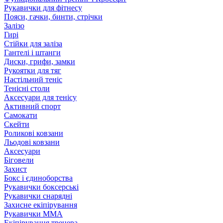
Рукавички для фітнесу
Пояси, гачки, бинти, стрічки
Залізо
Гирі
Стійки для заліза
Гантелі і штанги
Диски, грифи, замки
Рукоятки для тяг
Настільний теніс
Тенісні столи
Аксесуари для тенісу
Активний спорт
Самокати
Скейти
Роликові ковзани
Льодові ковзани
Аксесуари
Біговели
Захист
Бокс і єдиноборства
Рукавички боксерські
Рукавички снарядні
Захисне екіпірування
Рукавички ММА
Екіпірування тренера