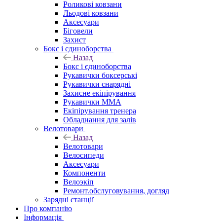
Роликові ковзани
Льодові ковзани
Аксесуари
Біговели
Захист
Бокс і єдиноборства
Назад
Бокс і єдиноборства
Рукавички боксерські
Рукавички снарядні
Захисне екіпірування
Рукавички ММА
Екіпірування тренера
Обладнання для залів
Велотовари
Назад
Велотовари
Велосипеди
Аксесуари
Компоненти
Велоэкіп
Ремонт.обслуговування, догляд
Зарядні станції
Про компанію
Інформація