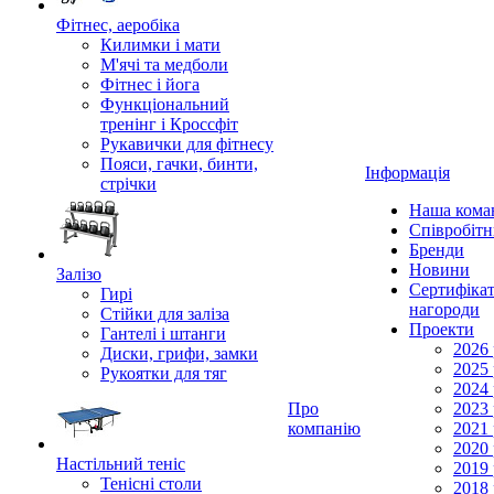
Фітнес, аеробіка
Килимки і мати
М'ячі та медболи
Фітнес і йога
Функціональний
тренінг і Кроссфіт
Рукавички для фітнесу
Пояси, гачки, бинти,
Інформація
стрічки
Наша кома
Співробіт
Бренди
Новини
Залізо
Сертифікат
Гирі
нагороди
Стійки для заліза
Проекти
Гантелі і штанги
2026 
Диски, грифи, замки
2025 
Рукоятки для тяг
2024 
Про
2023 
компанію
2021 
2020 
Настільний теніс
2019 
Тенісні столи
2018 