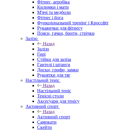
Фітнес, аеробіка
Килимки і мати
М'ячі та медболи
Фітнес і йога
Функціональний тренінг і Кроссфіт
Рукавички для фітнесу
Пояси, гачки, бинти, стрічки
Залізо
Назад
Залізо
Гирі
Стійки для заліза
Гантелі і штанги
Диски, грифи, замки
Рукоятки для тяг
Настільний теніс
Назад
Настільний теніс
Тенісні столи
Аксесуари для тенісу
Активний спорт
Назад
Активний спорт
Самокати
Скейти