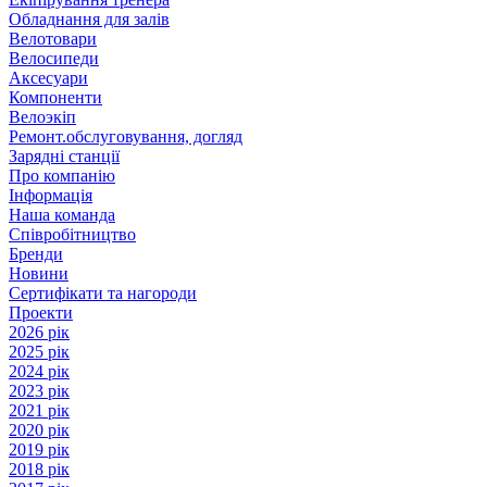
Обладнання для залів
Велотовари
Велосипеди
Аксесуари
Компоненти
Велоэкіп
Ремонт.обслуговування, догляд
Зарядні станції
Про компанію
Інформація
Наша команда
Співробітництво
Бренди
Новини
Сертифікати та нагороди
Проекти
2026 рік
2025 рік
2024 рік
2023 рік
2021 рік
2020 рік
2019 рік
2018 рік