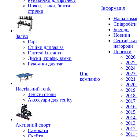
Рукавички для фітнесу
Пояси, гачки, бинти,
Інформація
стрічки
Наша кома
Співробіт
Бренди
Новини
Залізо
Сертифікат
Гирі
нагороди
Стійки для заліза
Проекти
Гантелі і штанги
2026 
Диски, грифи, замки
2025 
Рукоятки для тяг
2024 
Про
2023 
компанію
2021 
2020 
Настільний теніс
2019 
Тенісні столи
2018 
Аксесуари для тенісу
2017 
2016 
2015 
2014 
2013 
Активний спорт
2012 
Самокати
2011 
Скейти