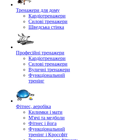
Тренажери для дому
Кардіотренажери
Силові тренажери
Шведська стінка
Професійні тренажери
Кардіотренажери
Силові тренажери
Вуличні тренажери
Функціональний
тренінг
Фітнес, аеробіка
Килимки і мати
М'ячі та медболи
Фітнес і йога
Функціональний
тренінг і Кроссфіт