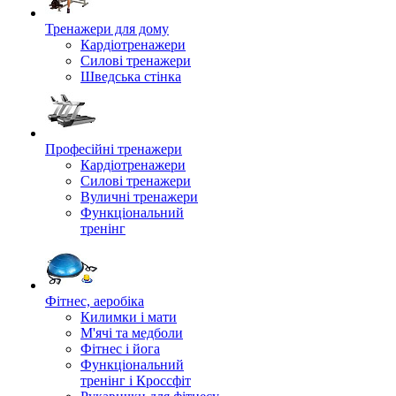
Тренажери для дому
Кардіотренажери
Силові тренажери
Шведська стінка
Професійні тренажери
Кардіотренажери
Силові тренажери
Вуличні тренажери
Функціональний
тренінг
Фітнес, аеробіка
Килимки і мати
М'ячі та медболи
Фітнес і йога
Функціональний
тренінг і Кроссфіт