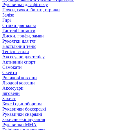
Рукавички для фітнесу
Пояси, гачки, бинти, стрічки
Залізо
Гирі
Стійки для заліза
Гантелі і штанги
Диски, грифи, замки
Рукоятки для тяг
Настільний теніс
Тенісні столи
Аксесуари для тенісу
Активний спорт
Самокати
Скейти
Роликові ковзани
Льодові ковзани
Аксесуари
Біговели
Захист
Бокс і єдиноборства
Рукавички боксерські
Рукавички снарядні
Захисне екіпірування
Рукавички ММА
Екіпірування тренера