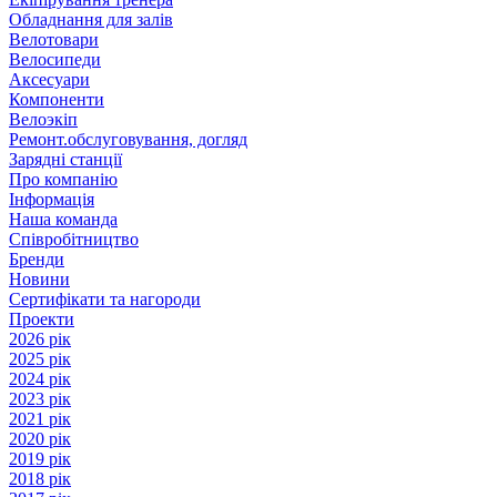
Обладнання для залів
Велотовари
Велосипеди
Аксесуари
Компоненти
Велоэкіп
Ремонт.обслуговування, догляд
Зарядні станції
Про компанію
Інформація
Наша команда
Співробітництво
Бренди
Новини
Сертифікати та нагороди
Проекти
2026 рік
2025 рік
2024 рік
2023 рік
2021 рік
2020 рік
2019 рік
2018 рік