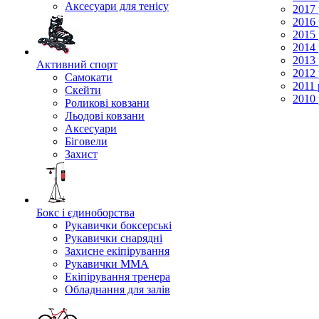
Аксесуари для тенісу
2017 
2016 
2015 
2014 
2013 
Активний спорт
2012 
Самокати
2011 
Скейти
2010 
Роликові ковзани
Льодові ковзани
Аксесуари
Біговели
Захист
Бокс і єдиноборства
Рукавички боксерські
Рукавички снарядні
Захисне екіпірування
Рукавички ММА
Екіпірування тренера
Обладнання для залів