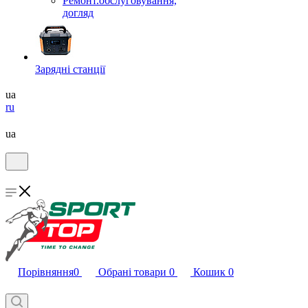
Ремонт.обслуговування,
догляд
Зарядні станції
ua
ru
ua
Порівняння
0
Обрані товари
0
Кошик
0