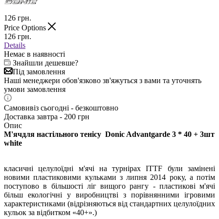
126
грн.
Price Options
126
грн.
Details
Немає в наявності
Знайшли дешевше?
Під замовлення
Наші менеджери обов'язково зв'яжуться з вами та уточнять
умови замовлення
Самовивіз сьогодні - безкоштовно
Доставка завтра - 200 грн
Опис
М'яч
для настільного тенісу
Donic Advantgarde 3 * 40 + 3шт
white
класичні целулоїдні м'ячі на турнірах ITTF були замінені
новими пластиковими кульками з липня 2014 року, а потім
поступово в більшості ліг вищого рангу - пластикові м'ячі
більш екологічні у виробництві з порівнянними ігровими
характеристиками (відрізняються від стандартних целулоїдних
кульок за відбитком «40+».)