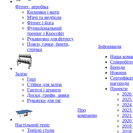
Фітнес, аеробіка
Килимки і мати
М'ячі та медболи
Фітнес і йога
Функціональний
тренінг і Кроссфіт
Рукавички для фітнесу
Пояси, гачки, бинти,
Інформація
стрічки
Наша кома
Співробіт
Бренди
Новини
Залізо
Сертифікат
Гирі
нагороди
Стійки для заліза
Проекти
Гантелі і штанги
2026 
Диски, грифи, замки
2025 
Рукоятки для тяг
2024 
Про
2023 
компанію
2021 
2020 
Настільний теніс
2019 
Тенісні столи
2018 