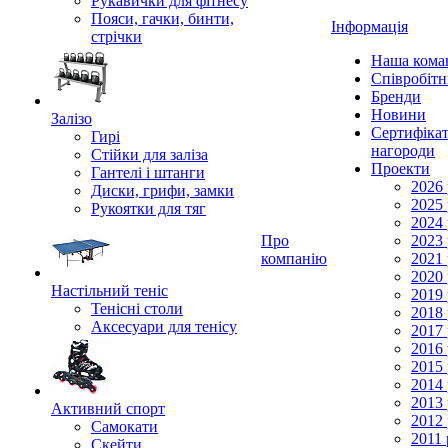
Рукавички для фітнесу
Пояси, гачки, бинти,
Інформація
стрічки
Наша кома
Співробіт
Бренди
Новини
Залізо
Сертифікат
Гирі
нагороди
Стійки для заліза
Проекти
Гантелі і штанги
2026 
Диски, грифи, замки
2025 
Рукоятки для тяг
2024 
Про
2023 
компанію
2021 
2020 
Настільний теніс
2019 
Тенісні столи
2018 
Аксесуари для тенісу
2017 
2016 
2015 
2014 
2013 
Активний спорт
2012 
Самокати
2011 
Скейти