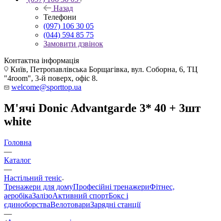
Назад
Телефони
(097) 106 30 05
(044) 594 85 75
Замовити дзвінок
Контактна інформація
Київ, Петропавлівська Борщагівка, вул. Соборна, 6, ТЦ
"4room", 3-й поверх, офіс 8.
welcome@sporttop.ua
М'ячі Donic Advantgarde 3* 40 + 3шт
white
Головна
—
Каталог
—
Настільний теніс
Тренажери для дому
Професійні тренажери
Фітнес,
аеробіка
Залізо
Активний спорт
Бокс і
єдиноборства
Велотовари
Зарядні станції
—