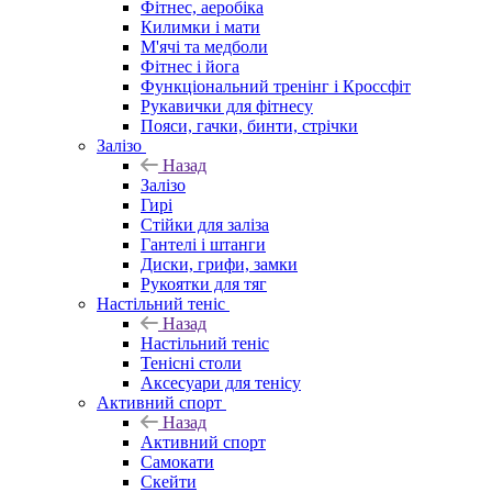
Фітнес, аеробіка
Килимки і мати
М'ячі та медболи
Фітнес і йога
Функціональний тренінг і Кроссфіт
Рукавички для фітнесу
Пояси, гачки, бинти, стрічки
Залізо
Назад
Залізо
Гирі
Стійки для заліза
Гантелі і штанги
Диски, грифи, замки
Рукоятки для тяг
Настільний теніс
Назад
Настільний теніс
Тенісні столи
Аксесуари для тенісу
Активний спорт
Назад
Активний спорт
Самокати
Скейти