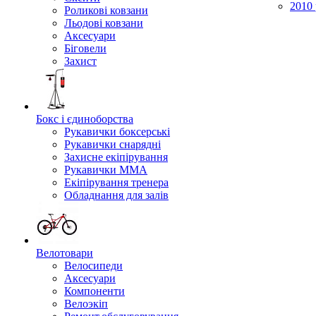
2010 
Роликові ковзани
Льодові ковзани
Аксесуари
Біговели
Захист
Бокс і єдиноборства
Рукавички боксерські
Рукавички снарядні
Захисне екіпірування
Рукавички ММА
Екіпірування тренера
Обладнання для залів
Велотовари
Велосипеди
Аксесуари
Компоненти
Велоэкіп