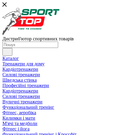
Дистриб'ютор спортивних товарів
Каталог
Тренажери для дому
Кардіотренажери
Силові тренажери
Шведська стінка
Професійні тренажери
Кардіотренажери
Силові тренажери
Вуличні тренажери
Функціональний тренінг
Фітнес, аеробіка
Килимки і мати
М'ячі та медболи
Фітнес і йога
Функціональний тренінг і Кроссфіт