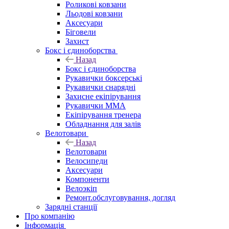
Роликові ковзани
Льодові ковзани
Аксесуари
Біговели
Захист
Бокс і єдиноборства
Назад
Бокс і єдиноборства
Рукавички боксерські
Рукавички снарядні
Захисне екіпірування
Рукавички ММА
Екіпірування тренера
Обладнання для залів
Велотовари
Назад
Велотовари
Велосипеди
Аксесуари
Компоненти
Велоэкіп
Ремонт.обслуговування, догляд
Зарядні станції
Про компанію
Інформація