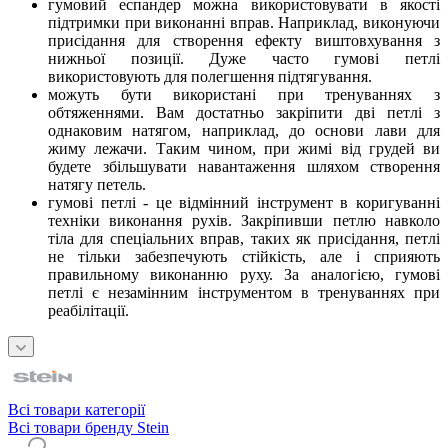
гумовий еспандер можна використовувати в якості
підтримки при виконанні вправ. Наприклад, виконуючи
присідання для створення ефекту виштовхування з
нижньої позиції. Дуже часто гумові петлі
використовують для полегшення підтягування.
можуть бути використані при тренуваннях з
обтяженнями. Вам достатньо закріпити дві петлі з
однаковим натягом, наприклад, до основи лави для
жиму лежачи. Таким чином, при жимі від грудей ви
будете збільшувати навантаження шляхом створення
натягу петель.
гумові петлі - це відмінний інструмент в коригуванні
техніки виконання рухів. Закріпивши петлю навколо
тіла для спеціальних вправ, таких як присідання, петлі
не тільки забезпечують стійкість, але і сприяють
правильному виконанню руху. За аналогією, гумові
петлі є незамінним інструментом в тренуваннях при
реабілітації.
Всі товари категорії
Всі товари бренду Stein