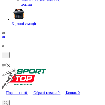
Ремонт.обслуговування,
догляд
Зарядні станції
ua
ru
ua
Порівняння
0
Обрані товари
0
Кошик
0