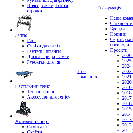
Рукавички для фітнесу
Пояси, гачки, бинти,
Інформація
стрічки
Наша кома
Співробіт
Бренди
Новини
Залізо
Сертифікат
Гирі
нагороди
Стійки для заліза
Проекти
Гантелі і штанги
2026 
Диски, грифи, замки
2025 
Рукоятки для тяг
2024 
Про
2023 
компанію
2021 
2020 
Настільний теніс
2019 
Тенісні столи
2018 
Аксесуари для тенісу
2017 
2016 
2015 
2014 
2013 
Активний спорт
2012 
Самокати
2011 
Скейти