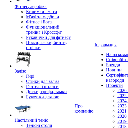
Фітнес, аеробіка
Килимки і мати
М'ячі та медболи
Фітнес і йога
Функціональний
тренінг і Кроссфіт
Рукавички для фітнесу
Пояси, гачки, бинти,
Інформація
стрічки
Наша кома
Співробіт
Бренди
Новини
Залізо
Сертифікат
Гирі
нагороди
Стійки для заліза
Проекти
Гантелі і штанги
2026 
Диски, грифи, замки
2025 
Рукоятки для тяг
2024 
Про
2023 
компанію
2021 
2020 
Настільний теніс
2019 
Тенісні столи
2018 