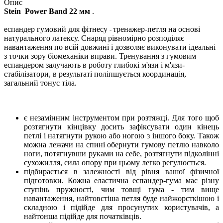
Опис
Stein Power Band 22 мм
.
еспандер гумовий для фітнесу
тренажер-петля на основі
-
натурального латексу. Снаряд рівномірно розподіляє
навантаження по всій довжині і дозволяє виконувати ідеальні
з точки зору біомеханіки вправи. Тренування з гумовим
еспандером залучають в роботу глибокі м'язи і м'язи-
стабілізатори, в результаті поліпшується координація,
загальний тонус тіла.
є незамінним інструментом при розтяжці. Для того щоб
розтягнути кінцівку досить зафіксувати один кінець
петлі і натягнути рукою або ногою з іншого боку. Також
можна лежачи на спині обернути гумову петлю навколо
ноги, потягнувши руками на себе, розтягнути підколінні
сухожилля, сила опору при цьому легко регулюється.
підбирається в залежності від рівня вашої фізичної
підготовки. Кожна еластична еспандер-гума має різну
ступінь пружності, чим товщі гума - тим вище
навантаження, найтовстіша петля буде найжорсткішою і
складною і підійде для просунутих користувачів, а
найтонша підійде для початківців.