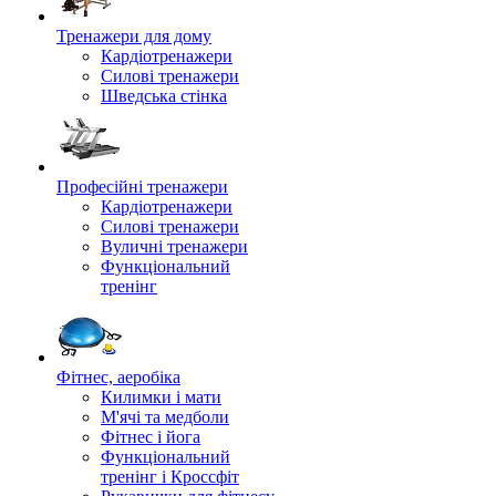
Тренажери для дому
Кардіотренажери
Силові тренажери
Шведська стінка
Професійні тренажери
Кардіотренажери
Силові тренажери
Вуличні тренажери
Функціональний
тренінг
Фітнес, аеробіка
Килимки і мати
М'ячі та медболи
Фітнес і йога
Функціональний
тренінг і Кроссфіт