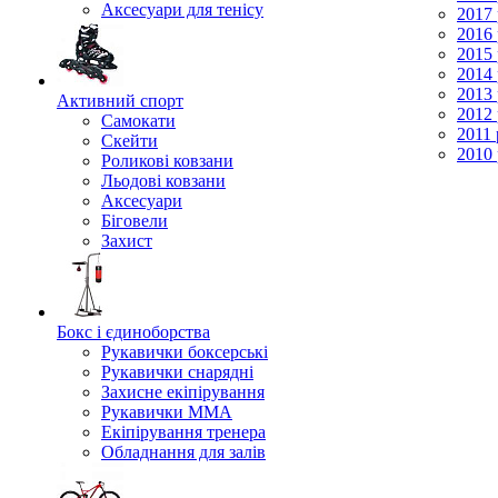
Аксесуари для тенісу
2017 
2016 
2015 
2014 
2013 
Активний спорт
2012 
Самокати
2011 
Скейти
2010 
Роликові ковзани
Льодові ковзани
Аксесуари
Біговели
Захист
Бокс і єдиноборства
Рукавички боксерські
Рукавички снарядні
Захисне екіпірування
Рукавички ММА
Екіпірування тренера
Обладнання для залів