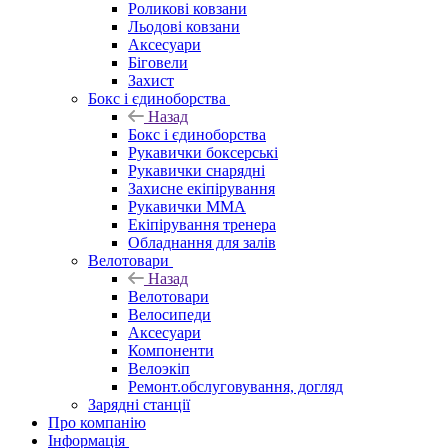
Роликові ковзани
Льодові ковзани
Аксесуари
Біговели
Захист
Бокс і єдиноборства
Назад
Бокс і єдиноборства
Рукавички боксерські
Рукавички снарядні
Захисне екіпірування
Рукавички ММА
Екіпірування тренера
Обладнання для залів
Велотовари
Назад
Велотовари
Велосипеди
Аксесуари
Компоненти
Велоэкіп
Ремонт.обслуговування, догляд
Зарядні станції
Про компанію
Інформація