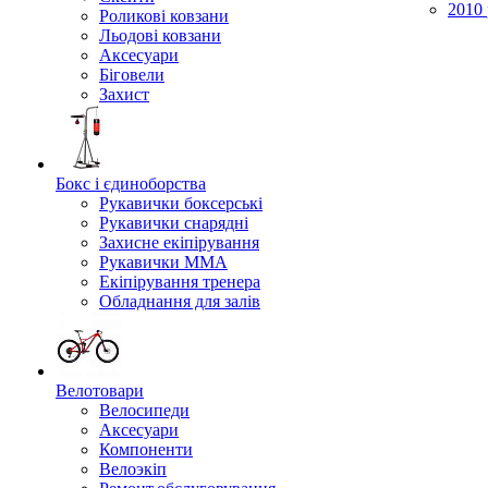
2010 
Роликові ковзани
Льодові ковзани
Аксесуари
Біговели
Захист
Бокс і єдиноборства
Рукавички боксерські
Рукавички снарядні
Захисне екіпірування
Рукавички ММА
Екіпірування тренера
Обладнання для залів
Велотовари
Велосипеди
Аксесуари
Компоненти
Велоэкіп