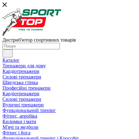
Дистриб'ютор спортивних товарів
Каталог
Тренажери для дому
Кардіотренажери
Силові тренажери
Шведська стінка
Професійні тренажери
Кардіотренажери
Силові тренажери
Вуличні тренажери
Функціональний тренінг
Фітнес, аеробіка
Килимки і мати
М'ячі та медболи
Фітнес і йога
Функціональний тренінг і Кроссфіт