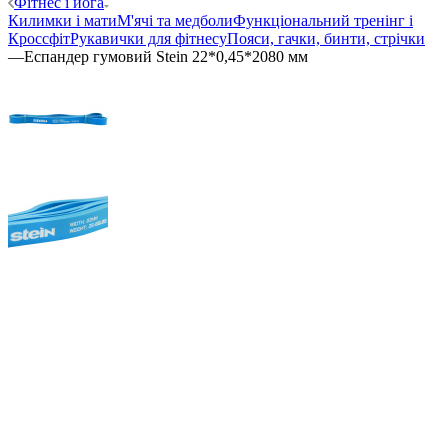
Фітнес і йога
Килимки і мати
М'ячі та медболи
Функціональний тренінг і
Кроссфіт
Рукавички для фітнесу
Пояси, гачки, бинти, стрічки
—
Еспандер гумовий Stein 22*0,45*2080 мм