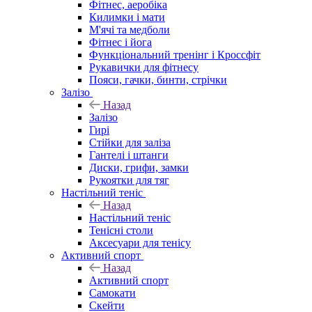
Фітнес, аеробіка
Килимки і мати
М'ячі та медболи
Фітнес і йога
Функціональний тренінг і Кроссфіт
Рукавички для фітнесу
Пояси, гачки, бинти, стрічки
Залізо
Назад
Залізо
Гирі
Стійки для заліза
Гантелі і штанги
Диски, грифи, замки
Рукоятки для тяг
Настільний теніс
Назад
Настільний теніс
Тенісні столи
Аксесуари для тенісу
Активний спорт
Назад
Активний спорт
Самокати
Скейти