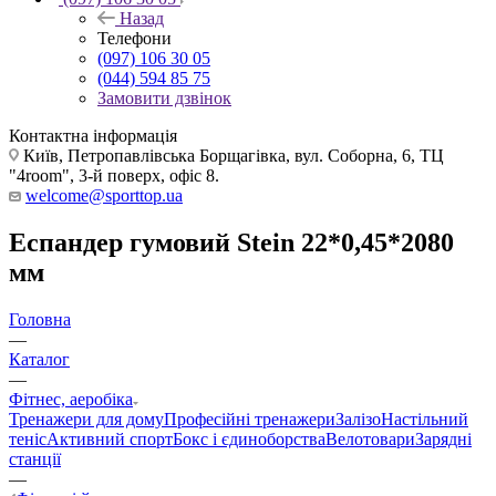
Назад
Телефони
(097) 106 30 05
(044) 594 85 75
Замовити дзвінок
Контактна інформація
Київ, Петропавлівська Борщагівка, вул. Соборна, 6, ТЦ
"4room", 3-й поверх, офіс 8.
welcome@sporttop.ua
Еспандер гумовий Stein 22*0,45*2080
мм
Головна
—
Каталог
—
Фітнес, аеробіка
Тренажери для дому
Професійні тренажери
Залізо
Настільний
теніс
Активний спорт
Бокс і єдиноборства
Велотовари
Зарядні
станції
—