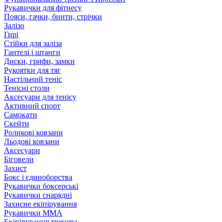
Рукавички для фітнесу
Пояси, гачки, бинти, стрічки
Залізо
Гирі
Стійки для заліза
Гантелі і штанги
Диски, грифи, замки
Рукоятки для тяг
Настільний теніс
Тенісні столи
Аксесуари для тенісу
Активний спорт
Самокати
Скейти
Роликові ковзани
Льодові ковзани
Аксесуари
Біговели
Захист
Бокс і єдиноборства
Рукавички боксерські
Рукавички снарядні
Захисне екіпірування
Рукавички ММА
Екіпірування тренера