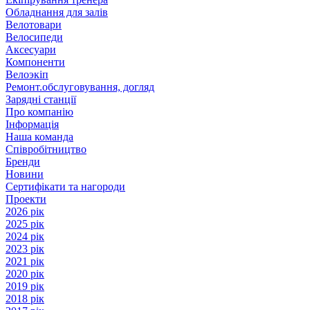
Обладнання для залів
Велотовари
Велосипеди
Аксесуари
Компоненти
Велоэкіп
Ремонт.обслуговування, догляд
Зарядні станції
Про компанію
Інформація
Наша команда
Співробітництво
Бренди
Новини
Сертифікати та нагороди
Проекти
2026 рік
2025 рік
2024 рік
2023 рік
2021 рік
2020 рік
2019 рік
2018 рік