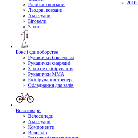
2010 
Роликові ковзани
Льодові ковзани
Аксесуари
Біговели
Захист
Бокс і єдиноборства
Рукавички боксерські
Рукавички снарядні
Захисне екіпірування
Рукавички ММА
Екіпірування тренера
Обладнання для залів
Велотовари
Велосипеди
Аксесуари
Компоненти
Велоэкіп