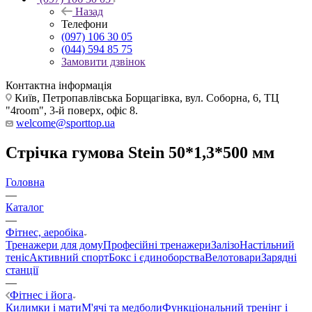
Назад
Телефони
(097) 106 30 05
(044) 594 85 75
Замовити дзвінок
Контактна інформація
Київ, Петропавлівська Борщагівка, вул. Соборна, 6, ТЦ
"4room", 3-й поверх, офіс 8.
welcome@sporttop.ua
Стрічка гумова Stein 50*1,3*500 мм
Головна
—
Каталог
—
Фітнес, аеробіка
Тренажери для дому
Професійні тренажери
Залізо
Настільний
теніс
Активний спорт
Бокс і єдиноборства
Велотовари
Зарядні
станції
—
Фітнес і йога
Килимки і мати
М'ячі та медболи
Функціональний тренінг і