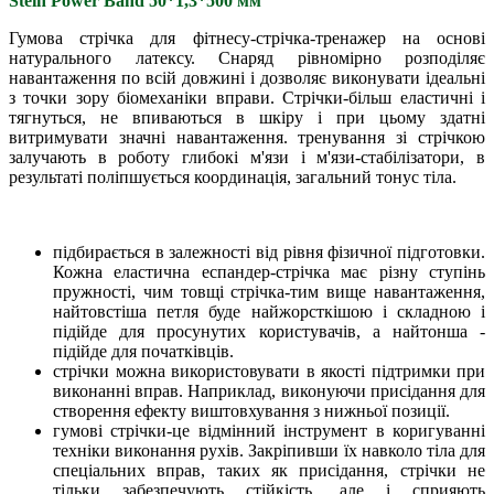
Stein Power Band 50*1,3*500 мм
Гумова стрічка для фітнесу-стрічка-тренажер на основі
натурального латексу. Снаряд рівномірно розподіляє
навантаження по всій довжині і дозволяє виконувати ідеальні
з точки зору біомеханіки вправи. Стрічки-більш еластичні і
тягнуться, не впиваються в шкіру і при цьому здатні
витримувати значні навантаження. тренування зі стрічкою
залучають в роботу глибокі м'язи і м'язи-стабілізатори, в
результаті поліпшується координація, загальний тонус тіла.
підбирається в залежності від рівня фізичної підготовки.
Кожна еластична еспандер-стрічка має різну ступінь
пружності, чим товщі стрічка-тим вище навантаження,
найтовстіша петля буде найжорсткішою і складною і
підійде для просунутих користувачів, а найтонша -
підійде для початківців.
стрічки можна використовувати в якості підтримки при
виконанні вправ. Наприклад, виконуючи присідання для
створення ефекту виштовхування з нижньої позиції.
гумові стрічки-це відмінний інструмент в коригуванні
техніки виконання рухів. Закріпивши їх навколо тіла для
спеціальних вправ, таких як присідання, стрічки не
тільки забезпечують стійкість, але і сприяють