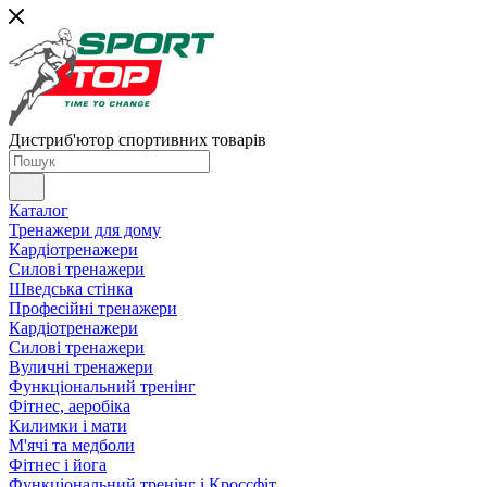
Дистриб'ютор спортивних товарів
Каталог
Тренажери для дому
Кардіотренажери
Силові тренажери
Шведська стінка
Професійні тренажери
Кардіотренажери
Силові тренажери
Вуличні тренажери
Функціональний тренінг
Фітнес, аеробіка
Килимки і мати
М'ячі та медболи
Фітнес і йога
Функціональний тренінг і Кроссфіт