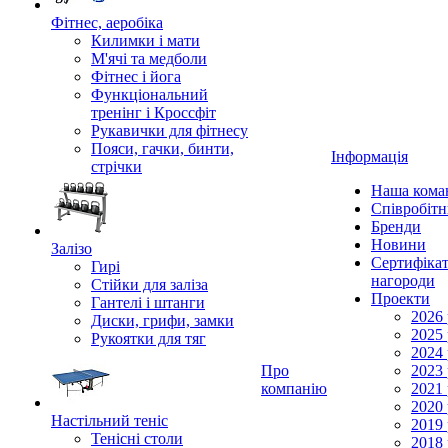
Фітнес, аеробіка
Килимки і мати
М'ячі та медболи
Фітнес і йога
Функціональний
тренінг і Кроссфіт
Рукавички для фітнесу
Пояси, гачки, бинти,
Інформація
стрічки
Наша кома
Співробіт
Бренди
Новини
Залізо
Сертифікат
Гирі
нагороди
Стійки для заліза
Проекти
Гантелі і штанги
2026 
Диски, грифи, замки
2025 
Рукоятки для тяг
2024 
Про
2023 
компанію
2021 
2020 
Настільний теніс
2019 
Тенісні столи
2018 