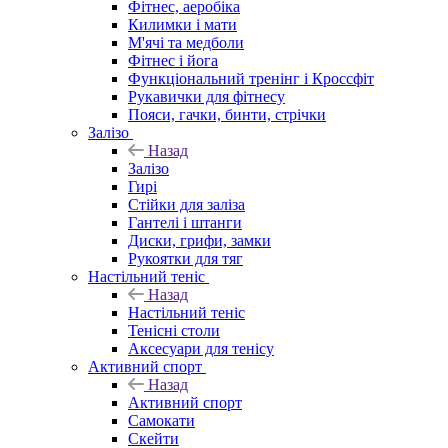
Фітнес, аеробіка
Килимки і мати
М'ячі та медболи
Фітнес і йога
Функціональний тренінг і Кроссфіт
Рукавички для фітнесу
Пояси, гачки, бинти, стрічки
Залізо
Назад
Залізо
Гирі
Стійки для заліза
Гантелі і штанги
Диски, грифи, замки
Рукоятки для тяг
Настільний теніс
Назад
Настільний теніс
Тенісні столи
Аксесуари для тенісу
Активний спорт
Назад
Активний спорт
Самокати
Скейти