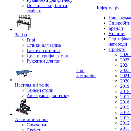
Рукавички для фітнесу
Пояси, гачки, бинти,
Інформація
стрічки
Наша кома
Співробіт
Бренди
Новини
Залізо
Сертифікат
Гирі
нагороди
Стійки для заліза
Проекти
Гантелі і штанги
2026 
Диски, грифи, замки
2025 
Рукоятки для тяг
2024 
Про
2023 
компанію
2021 
2020 
Настільний теніс
2019 
Тенісні столи
2018 
Аксесуари для тенісу
2017 
2016 
2015 
2014 
2013 
Активний спорт
2012 
Самокати
2011 
Скейти