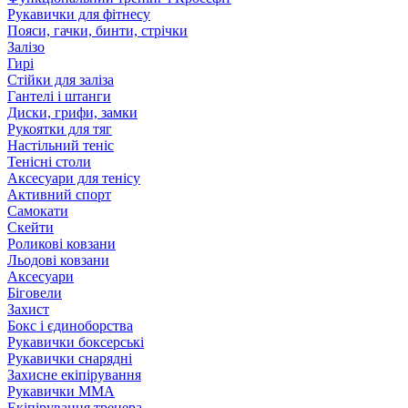
Рукавички для фітнесу
Пояси, гачки, бинти, стрічки
Залізо
Гирі
Стійки для заліза
Гантелі і штанги
Диски, грифи, замки
Рукоятки для тяг
Настільний теніс
Тенісні столи
Аксесуари для тенісу
Активний спорт
Самокати
Скейти
Роликові ковзани
Льодові ковзани
Аксесуари
Біговели
Захист
Бокс і єдиноборства
Рукавички боксерські
Рукавички снарядні
Захисне екіпірування
Рукавички ММА
Екіпірування тренера