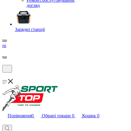
Ремонт.обслуговування,
догляд
Зарядні станції
ua
ru
ua
Порівняння
0
Обрані товари
0
Кошик
0