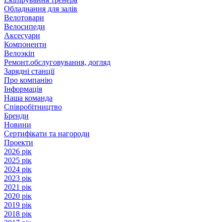
Обладнання для залів
Велотовари
Велосипеди
Аксесуари
Компоненти
Велоэкіп
Ремонт.обслуговування, догляд
Зарядні станції
Про компанію
Інформація
Наша команда
Співробітництво
Бренди
Новини
Сертифікати та нагороди
Проекти
2026 рік
2025 рік
2024 рік
2023 рік
2021 рік
2020 рік
2019 рік
2018 рік