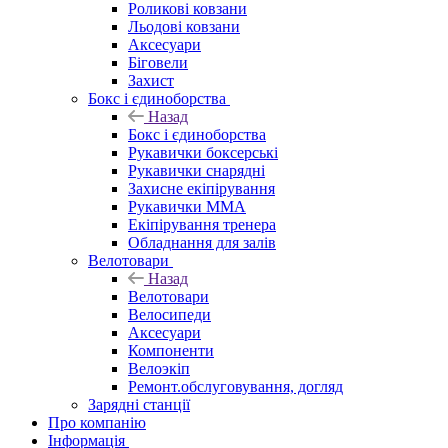
Роликові ковзани
Льодові ковзани
Аксесуари
Біговели
Захист
Бокс і єдиноборства
Назад
Бокс і єдиноборства
Рукавички боксерські
Рукавички снарядні
Захисне екіпірування
Рукавички ММА
Екіпірування тренера
Обладнання для залів
Велотовари
Назад
Велотовари
Велосипеди
Аксесуари
Компоненти
Велоэкіп
Ремонт.обслуговування, догляд
Зарядні станції
Про компанію
Інформація