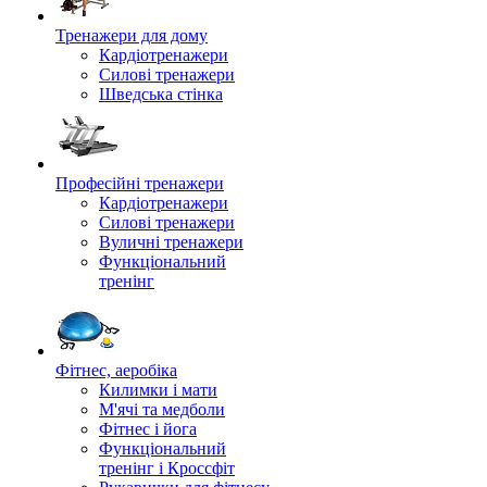
Тренажери для дому
Кардіотренажери
Силові тренажери
Шведська стінка
Професійні тренажери
Кардіотренажери
Силові тренажери
Вуличні тренажери
Функціональний
тренінг
Фітнес, аеробіка
Килимки і мати
М'ячі та медболи
Фітнес і йога
Функціональний
тренінг і Кроссфіт