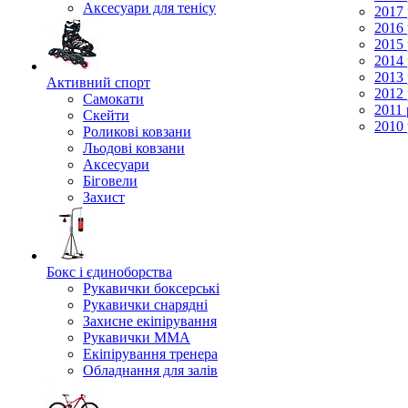
Аксесуари для тенісу
2017 
2016 
2015 
2014 
2013 
Активний спорт
2012 
Самокати
2011 
Скейти
2010 
Роликові ковзани
Льодові ковзани
Аксесуари
Біговели
Захист
Бокс і єдиноборства
Рукавички боксерські
Рукавички снарядні
Захисне екіпірування
Рукавички ММА
Екіпірування тренера
Обладнання для залів