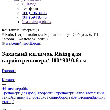
Назад
Телефони
(097) 106 30 05
(044) 594 85 75
Замовити дзвінок
Контактна інформація
Київ, Петропавлівська Борщагівка, вул. Соборна, 6, ТЦ
"4room", 3-й поверх, офіс 8.
welcome@sporttop.ua
Захисний килимок Rising для
кардіотренажера/ 180*90*0,6 см
Головна
—
Каталог
—
Фітнес, аеробіка
Тренажери для дому
Професійні тренажери
Залізо
Настільний
теніс
Активний спорт
Бокс і єдиноборства
Велотовари
Зарядні
станції
—