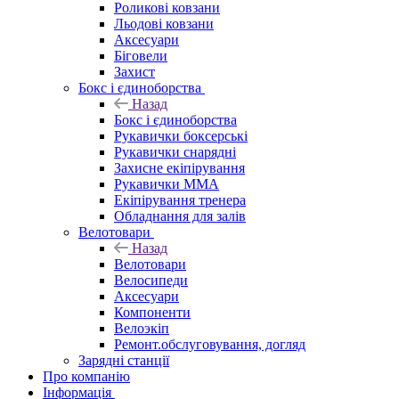
Роликові ковзани
Льодові ковзани
Аксесуари
Біговели
Захист
Бокс і єдиноборства
Назад
Бокс і єдиноборства
Рукавички боксерські
Рукавички снарядні
Захисне екіпірування
Рукавички ММА
Екіпірування тренера
Обладнання для залів
Велотовари
Назад
Велотовари
Велосипеди
Аксесуари
Компоненти
Велоэкіп
Ремонт.обслуговування, догляд
Зарядні станції
Про компанію
Інформація