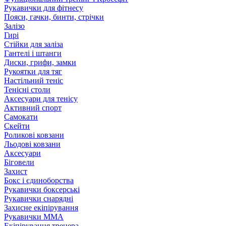
Рукавички для фітнесу
Пояси, гачки, бинти, стрічки
Залізо
Гирі
Стійки для заліза
Гантелі і штанги
Диски, грифи, замки
Рукоятки для тяг
Настільний теніс
Тенісні столи
Аксесуари для тенісу
Активний спорт
Самокати
Скейти
Роликові ковзани
Льодові ковзани
Аксесуари
Біговели
Захист
Бокс і єдиноборства
Рукавички боксерські
Рукавички снарядні
Захисне екіпірування
Рукавички ММА
Екіпірування тренера