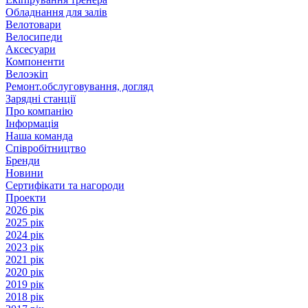
Обладнання для залів
Велотовари
Велосипеди
Аксесуари
Компоненти
Велоэкіп
Ремонт.обслуговування, догляд
Зарядні станції
Про компанію
Інформація
Наша команда
Співробітництво
Бренди
Новини
Сертифікати та нагороди
Проекти
2026 рік
2025 рік
2024 рік
2023 рік
2021 рік
2020 рік
2019 рік
2018 рік