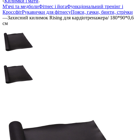
Килимки і мати
М'ячі та медболи
Фітнес і йога
Функціональний тренінг і
Кроссфіт
Рукавички для фітнесу
Пояси, гачки, бинти, стрічки
—
Захисний килимок Rising для кардіотренажера/ 180*90*0,6
см