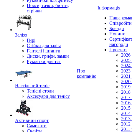
Рукавички для фітнесу
Пояси, гачки, бинти,
Інформація
стрічки
Наша кома
Співробіт
Бренди
Новини
Залізо
Сертифікат
Гирі
нагороди
Стійки для заліза
Проекти
Гантелі і штанги
2026 
Диски, грифи, замки
2025 
Рукоятки для тяг
2024 
Про
2023 
компанію
2021 
2020 
Настільний теніс
2019 
Тенісні столи
2018 
Аксесуари для тенісу
2017 
2016 
2015 
2014 
2013 
Активний спорт
2012 
Самокати
2011 
Скейти