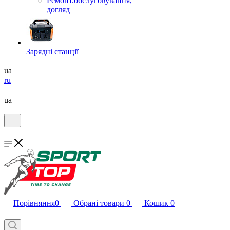
Ремонт.обслуговування,
догляд
Зарядні станції
ua
ru
ua
Порівняння
0
Обрані товари
0
Кошик
0