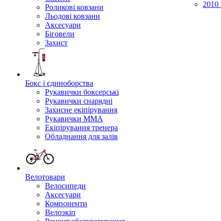
2010 
Роликові ковзани
Льодові ковзани
Аксесуари
Біговели
Захист
Бокс і єдиноборства
Рукавички боксерські
Рукавички снарядні
Захисне екіпірування
Рукавички ММА
Екіпірування тренера
Обладнання для залів
Велотовари
Велосипеди
Аксесуари
Компоненти
Велоэкіп