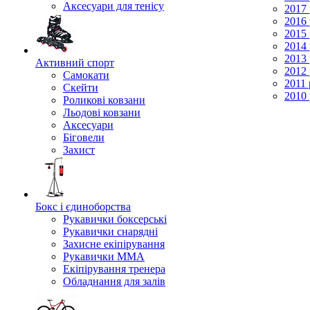
Аксесуари для тенісу
2017 
2016 
2015 
2014 
2013 
Активний спорт
2012 
Самокати
2011 
Скейти
2010 
Роликові ковзани
Льодові ковзани
Аксесуари
Біговели
Захист
Бокс і єдиноборства
Рукавички боксерські
Рукавички снарядні
Захисне екіпірування
Рукавички ММА
Екіпірування тренера
Обладнання для залів