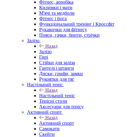
Фітнес, аеробіка
Килимки і мати
М'ячі та медболи
Фітнес і йога
Функціональний тренінг і Кроссфіт
Рукавички для фітнесу
Пояси, гачки, бинти, стрічки
Залізо
Назад
Залізо
Гирі
Стійки для заліза
Гантелі і штанги
Диски, грифи, замки
Рукоятки для тяг
Настільний теніс
Назад
Настільний теніс
Тенісні столи
Аксесуари для тенісу
Активний спорт
Назад
Активний спорт
Самокати
Скейти