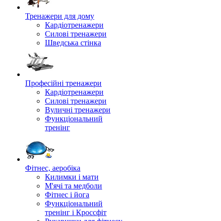
Тренажери для дому
Кардіотренажери
Силові тренажери
Шведська стінка
Професійні тренажери
Кардіотренажери
Силові тренажери
Вуличні тренажери
Функціональний
тренінг
Фітнес, аеробіка
Килимки і мати
М'ячі та медболи
Фітнес і йога
Функціональний
тренінг і Кроссфіт