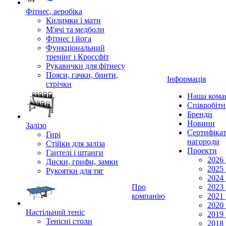
Фітнес, аеробіка
Килимки і мати
М'ячі та медболи
Фітнес і йога
Функціональний
тренінг і Кроссфіт
Рукавички для фітнесу
Пояси, гачки, бинти,
Інформація
стрічки
Наша кома
Співробіт
Бренди
Новини
Залізо
Сертифікат
Гирі
нагороди
Стійки для заліза
Проекти
Гантелі і штанги
2026 
Диски, грифи, замки
2025 
Рукоятки для тяг
2024 
Про
2023 
компанію
2021 
2020 
Настільний теніс
2019 
Тенісні столи
2018 