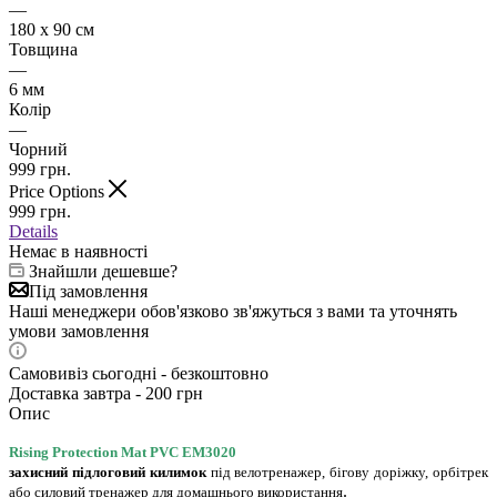
—
180 х 90 см
Товщина
—
6 мм
Колір
—
Чорний
999
грн.
Price Options
999
грн.
Details
Немає в наявності
Знайшли дешевше?
Під замовлення
Наші менеджери обов'язково зв'яжуться з вами та уточнять
умови замовлення
Самовивіз сьогодні - безкоштовно
Доставка завтра - 200 грн
Опис
Rising
Protection Mat PVC EM3020
захисний підлоговий килимок
під велотренажер, бігову доріжку, орбітрек
.
або силовий тренажер для домашнього використання