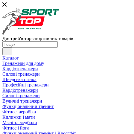
Дистриб'ютор спортивних товарів
Каталог
Тренажери для дому
Кардіотренажери
Силові тренажери
Шведська стінка
Професійні тренажери
Кардіотренажери
Силові тренажери
Вуличні тренажери
Функціональний тренінг
Фітнес, аеробіка
Килимки і мати
М'ячі та медболи
Фітнес і йога
Функціональний тренінг і Кроссфіт