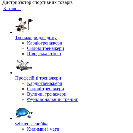
Дистриб'ютор спортивних товарів
Каталог
Тренажери для дому
Кардіотренажери
Силові тренажери
Шведська стінка
Професійні тренажери
Кардіотренажери
Силові тренажери
Вуличні тренажери
Функціональний тренінг
Фітнес, аеробіка
Килимки і мати