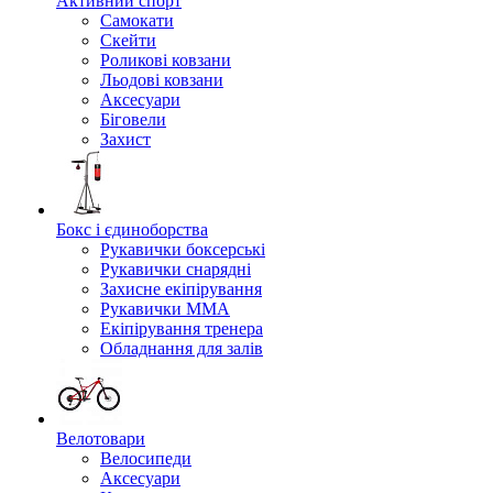
Активний спорт
Самокати
Скейти
Роликові ковзани
Льодові ковзани
Аксесуари
Біговели
Захист
Бокс і єдиноборства
Рукавички боксерські
Рукавички снарядні
Захисне екіпірування
Рукавички ММА
Екіпірування тренера
Обладнання для залів
Велотовари
Велосипеди
Аксесуари