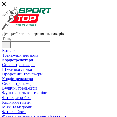
Дистриб'ютор спортивних товарів
Каталог
Тренажери для дому
Кардіотренажери
Силові тренажери
Шведська стінка
Професійні тренажери
Кардіотренажери
Силові тренажери
Вуличні тренажери
Функціональний тренінг
Фітнес, аеробіка
Килимки і мати
М'ячі та медболи
Фітнес і йога
Функціональний тренінг і Кроссфіт