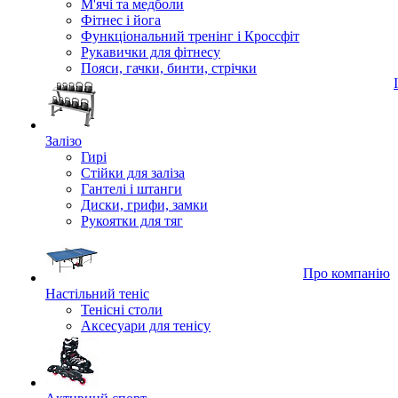
М'ячі та медболи
Фітнес і йога
Функціональний тренінг і Кроссфіт
Рукавички для фітнесу
Пояси, гачки, бинти, стрічки
Залізо
Гирі
Стійки для заліза
Гантелі і штанги
Диски, грифи, замки
Рукоятки для тяг
Про компанію
Настільний теніс
Тенісні столи
Аксесуари для тенісу