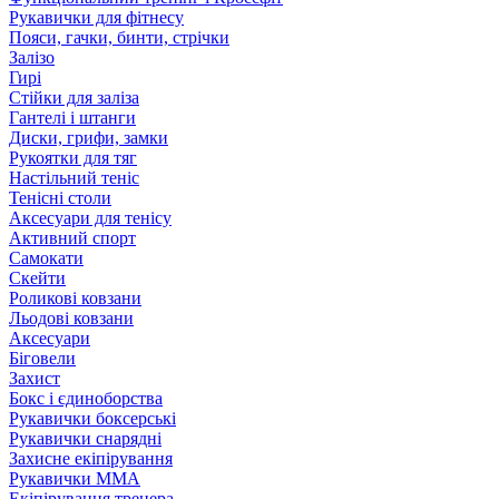
Рукавички для фітнесу
Пояси, гачки, бинти, стрічки
Залізо
Гирі
Стійки для заліза
Гантелі і штанги
Диски, грифи, замки
Рукоятки для тяг
Настільний теніс
Тенісні столи
Аксесуари для тенісу
Активний спорт
Самокати
Скейти
Роликові ковзани
Льодові ковзани
Аксесуари
Біговели
Захист
Бокс і єдиноборства
Рукавички боксерські
Рукавички снарядні
Захисне екіпірування
Рукавички ММА
Екіпірування тренера