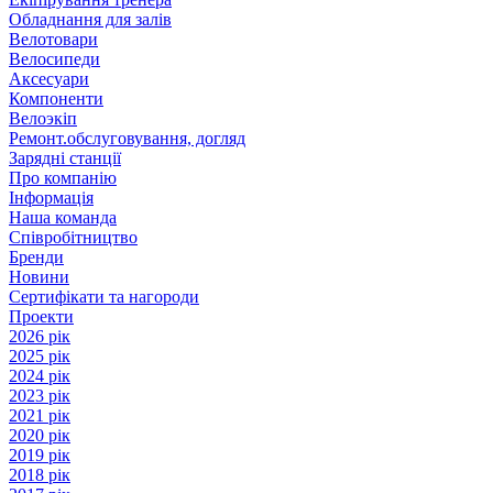
Обладнання для залів
Велотовари
Велосипеди
Аксесуари
Компоненти
Велоэкіп
Ремонт.обслуговування, догляд
Зарядні станції
Про компанію
Інформація
Наша команда
Співробітництво
Бренди
Новини
Сертифікати та нагороди
Проекти
2026 рік
2025 рік
2024 рік
2023 рік
2021 рік
2020 рік
2019 рік
2018 рік