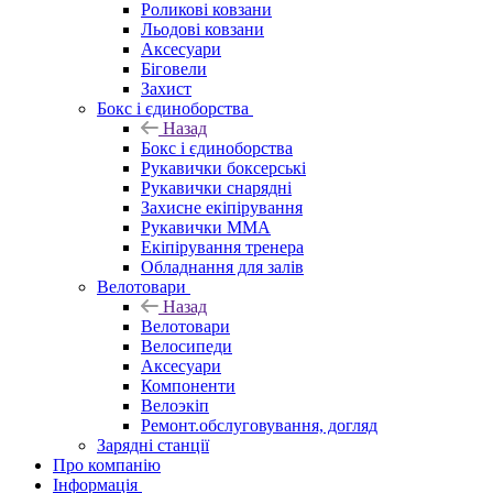
Роликові ковзани
Льодові ковзани
Аксесуари
Біговели
Захист
Бокс і єдиноборства
Назад
Бокс і єдиноборства
Рукавички боксерські
Рукавички снарядні
Захисне екіпірування
Рукавички ММА
Екіпірування тренера
Обладнання для залів
Велотовари
Назад
Велотовари
Велосипеди
Аксесуари
Компоненти
Велоэкіп
Ремонт.обслуговування, догляд
Зарядні станції
Про компанію
Інформація