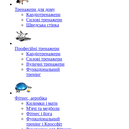
Тренажери для дому
Кардіотренажери
Силові тренажери
Шведська стінка
Професійні тренажери
Кардіотренажери
Силові тренажери
Вуличні тренажери
Функціональний
тренінг
Фітнес, аеробіка
Килимки і мати
М'ячі та медболи
Фітнес і йога
Функціональний
тренінг і Кроссфіт