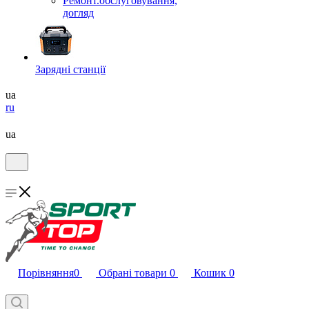
Ремонт.обслуговування,
догляд
Зарядні станції
ua
ru
ua
Порівняння
0
Обрані товари
0
Кошик
0