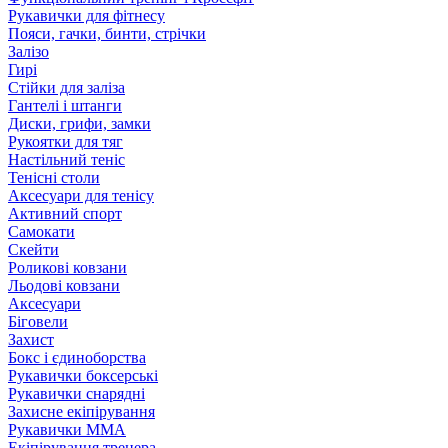
Рукавички для фітнесу
Пояси, гачки, бинти, стрічки
Залізо
Гирі
Стійки для заліза
Гантелі і штанги
Диски, грифи, замки
Рукоятки для тяг
Настільний теніс
Тенісні столи
Аксесуари для тенісу
Активний спорт
Самокати
Скейти
Роликові ковзани
Льодові ковзани
Аксесуари
Біговели
Захист
Бокс і єдиноборства
Рукавички боксерські
Рукавички снарядні
Захисне екіпірування
Рукавички ММА
Екіпірування тренера