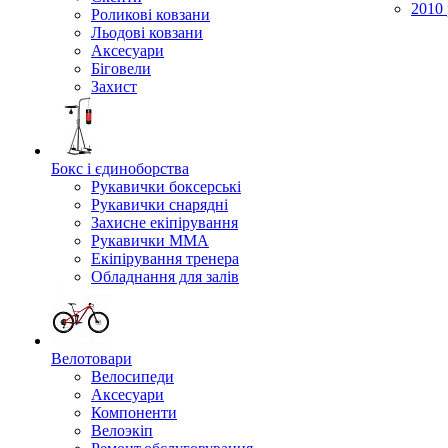
2010 
Роликові ковзани
Льодові ковзани
Аксесуари
Біговели
Захист
Бокс і єдиноборства
Рукавички боксерські
Рукавички снарядні
Захисне екіпірування
Рукавички ММА
Екіпірування тренера
Обладнання для залів
Велотовари
Велосипеди
Аксесуари
Компоненти
Велоэкіп