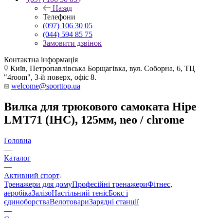
Назад
Телефони
(097) 106 30 05
(044) 594 85 75
Замовити дзвінок
Контактна інформація
Київ, Петропавлівська Борщагівка, вул. Соборна, 6, ТЦ
"4room", 3-й поверх, офіс 8.
welcome@sporttop.ua
Вилка для трюкового самоката Hipe
LMT71 (IHC), 125мм, neo / chrome
Головна
—
Каталог
—
Активний спорт
Тренажери для дому
Професійні тренажери
Фітнес,
аеробіка
Залізо
Настільний теніс
Бокс і
єдиноборства
Велотовари
Зарядні станції
—