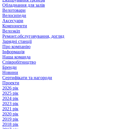
Обладнання для залів
Велотовари
Велосипеди
Аксесуари
Компоненти
Велоэкіп
Ремонт.обслуговування, догляд
Зарядні станції
Про компанію
Інформація
Наша команда
Співробітництво
Бренди
Новини
Сертифікати та нагороди
Проекти
2026 рік
2025 рік
2024 рік
2023 рік
2021 рік
2020 рік
2019 рік
2018 рік