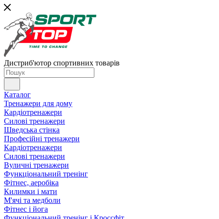
Дистриб'ютор спортивних товарів
Каталог
Тренажери для дому
Кардіотренажери
Силові тренажери
Шведська стінка
Професійні тренажери
Кардіотренажери
Силові тренажери
Вуличні тренажери
Функціональний тренінг
Фітнес, аеробіка
Килимки і мати
М'ячі та медболи
Фітнес і йога
Функціональний тренінг і Кроссфіт