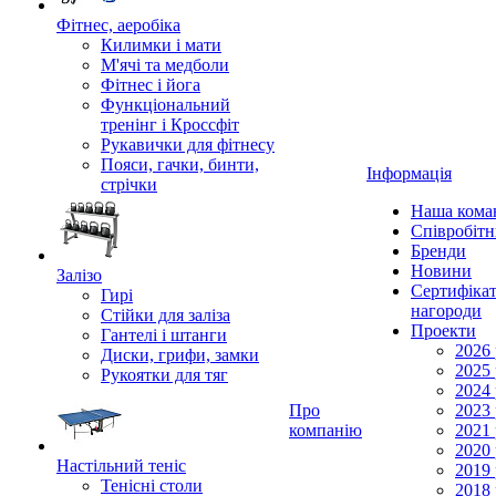
Фітнес, аеробіка
Килимки і мати
М'ячі та медболи
Фітнес і йога
Функціональний
тренінг і Кроссфіт
Рукавички для фітнесу
Пояси, гачки, бинти,
Інформація
стрічки
Наша кома
Співробіт
Бренди
Новини
Залізо
Сертифікат
Гирі
нагороди
Стійки для заліза
Проекти
Гантелі і штанги
2026 
Диски, грифи, замки
2025 
Рукоятки для тяг
2024 
Про
2023 
компанію
2021 
2020 
Настільний теніс
2019 
Тенісні столи
2018 