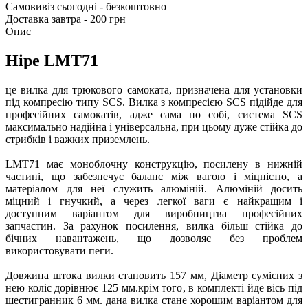
Самовивіз сьогодні - безкоштовно
Доставка завтра - 200 грн
Опис
Hipe LMT71
це вилка для трюкового самоката, призначена для установки
під компресію типу SCS. Вилка з компресією SCS підійде для
професійних самокатів, адже сама по собі, система SCS
максимально надійна і універсальна, при цьому дуже стійка до
стрибків і важких приземлень.
LMT71 має моноблочну конструкцію, посилену в нижній
частині, що забезпечує баланс між вагою і міцністю, а
матеріалом для неї служить алюміній. Алюміній досить
міцний і гнучкий, а через легкої ваги є найкращим і
доступним варіантом для виробництва професійних
запчастин. За рахунок посилення, вилка більш стійка до
бічних навантажень, що дозволяє без проблем
використовувати пеги.
Довжина штока вилки становить 157 мм, Діаметр сумісних з
нею коліс дорівнює 125 мм.крім того, в комплекті йде вісь під
шестигранник 6 мм. дана вилка стане хорошим варіантом для