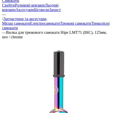
Самокати
Скейти
Роликові ковзани
Льодові
ковзани
Аксесуари
Біговели
Захист
—
Запчастини та аксесуари
Міські самокати
Електросамокати
Трюкові самокати
Триколісні
самокати
—
Вилка для трюкового самоката Hipe LMT71 (IHC), 125мм,
neo / chrome