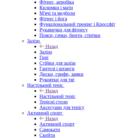
Фітнес, аеробіка
Килимки і мати
М'ячі та медболи
Фітнес і йога
Функціональний тренінг і Кроссфіт
Рукавички для фітнесу
Пояси, гачки, бинти, стрічки
Залізо
Назад
Залізо
Гирі
Стійки для заліза
Гантелі і штанги
Диски, грифи, замки
Рукоятки для тяг
Настільний теніс
Назад
Настільний теніс
Тенісні столи
Аксесуари для тенісу
Активний спорт
Назад
Активний спорт
Самокати
Скейти