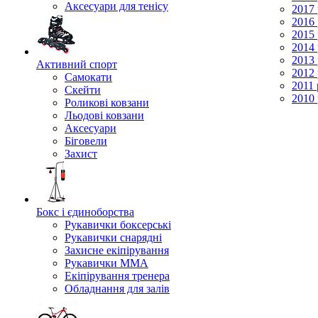
Аксесуари для тенісу
2017 
2016 
2015 
2014 
2013 
Активний спорт
2012 
Самокати
2011 
Скейти
2010 
Роликові ковзани
Льодові ковзани
Аксесуари
Біговели
Захист
Бокс і єдиноборства
Рукавички боксерські
Рукавички снарядні
Захисне екіпірування
Рукавички ММА
Екіпірування тренера
Обладнання для залів