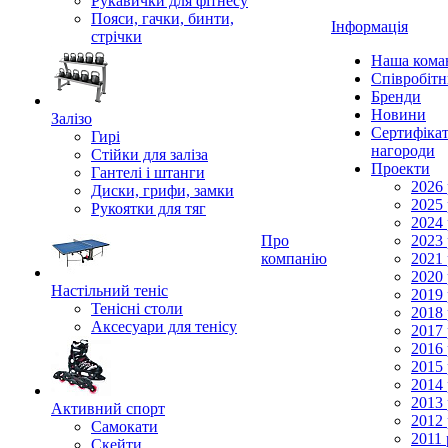
Рукавички для фітнесу
Пояси, гачки, бинти,
Інформація
стрічки
Наша кома
Співробіт
Бренди
Новини
Залізо
Сертифікат
Гирі
нагороди
Стійки для заліза
Проекти
Гантелі і штанги
2026 
Диски, грифи, замки
2025 
Рукоятки для тяг
2024 
Про
2023 
компанію
2021 
2020 
Настільний теніс
2019 
Тенісні столи
2018 
Аксесуари для тенісу
2017 
2016 
2015 
2014 
2013 
Активний спорт
2012 
Самокати
2011 
Скейти