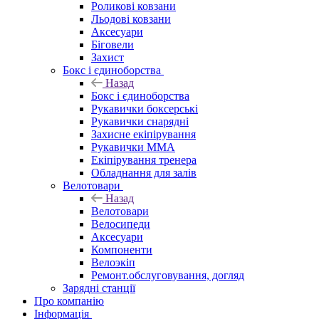
Роликові ковзани
Льодові ковзани
Аксесуари
Біговели
Захист
Бокс і єдиноборства
Назад
Бокс і єдиноборства
Рукавички боксерські
Рукавички снарядні
Захисне екіпірування
Рукавички ММА
Екіпірування тренера
Обладнання для залів
Велотовари
Назад
Велотовари
Велосипеди
Аксесуари
Компоненти
Велоэкіп
Ремонт.обслуговування, догляд
Зарядні станції
Про компанію
Інформація