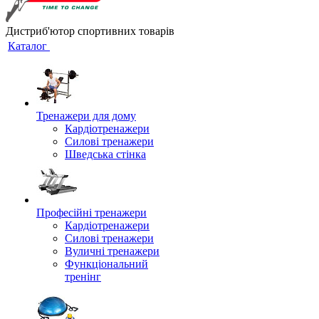
Дистриб'ютор спортивних товарів
Каталог
Тренажери для дому
Кардіотренажери
Силові тренажери
Шведська стінка
Професійні тренажери
Кардіотренажери
Силові тренажери
Вуличні тренажери
Функціональний
тренінг