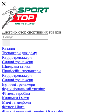
Дистриб'ютор спортивних товарів
Каталог
Тренажери для дому
Кардіотренажери
Силові тренажери
Шведська стінка
Професійні тренажери
Кардіотренажери
Силові тренажери
Вуличні тренажери
Функціональний тренінг
Фітнес, аеробіка
Килимки і мати
М'ячі та медболи
Фітнес і йога
Функціональний тренінг і Кроссфіт