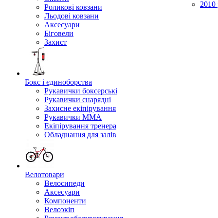
2010 
Роликові ковзани
Льодові ковзани
Аксесуари
Біговели
Захист
Бокс і єдиноборства
Рукавички боксерські
Рукавички снарядні
Захисне екіпірування
Рукавички ММА
Екіпірування тренера
Обладнання для залів
Велотовари
Велосипеди
Аксесуари
Компоненти
Велоэкіп