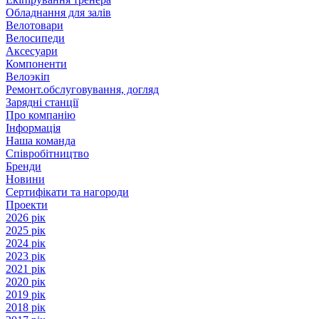
Обладнання для залів
Велотовари
Велосипеди
Аксесуари
Компоненти
Велоэкіп
Ремонт.обслуговування, догляд
Зарядні станції
Про компанію
Інформація
Наша команда
Співробітництво
Бренди
Новини
Сертифікати та нагороди
Проекти
2026 рік
2025 рік
2024 рік
2023 рік
2021 рік
2020 рік
2019 рік
2018 рік