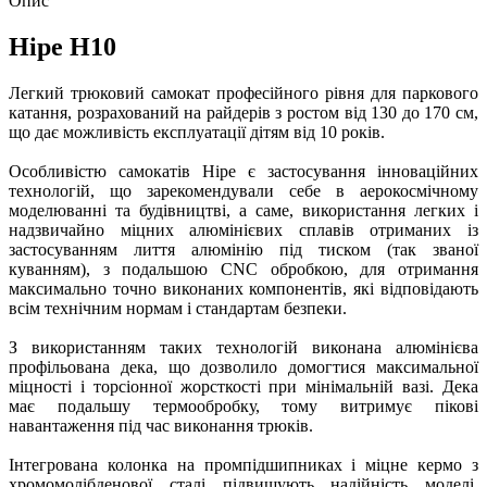
Опис
Hipe H10
Легкий трюковий самокат професійного рівня для паркового
катання, розрахований на райдерів з ростом від 130 до 170 см,
що дає можливість експлуатації дітям від 10 років.
Особливістю самокатів Hipe є застосування інноваційних
технологій, що зарекомендували себе в аерокосмічному
моделюванні та будівництві, а саме, використання легких і
надзвичайно міцних алюмінієвих сплавів отриманих із
застосуванням лиття алюмінію під тиском (так званої
куванням), з подальшою CNC обробкою, для отримання
максимально точно виконаних компонентів, які відповідають
всім технічним нормам і стандартам безпеки.
З використанням таких технологій виконана алюмінієва
профільована дека, що дозволило домогтися максимальної
міцності і торсіонної жорсткості при мінімальній вазі. Дека
має подальшу термообробку, тому витримує пікові
навантаження під час виконання трюків.
Інтегрована колонка на промпідшипниках і міцне кермо з
хромомолібденової сталі підвищують надійність моделі.