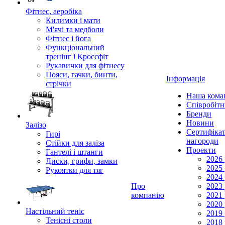
Фітнес, аеробіка
Килимки і мати
М'ячі та медболи
Фітнес і йога
Функціональний
тренінг і Кроссфіт
Рукавички для фітнесу
Пояси, гачки, бинти,
Інформація
стрічки
Наша кома
Співробіт
Бренди
Новини
Залізо
Сертифікат
Гирі
нагороди
Стійки для заліза
Проекти
Гантелі і штанги
2026 
Диски, грифи, замки
2025 
Рукоятки для тяг
2024 
Про
2023 
компанію
2021 
2020 
Настільний теніс
2019 
Тенісні столи
2018 