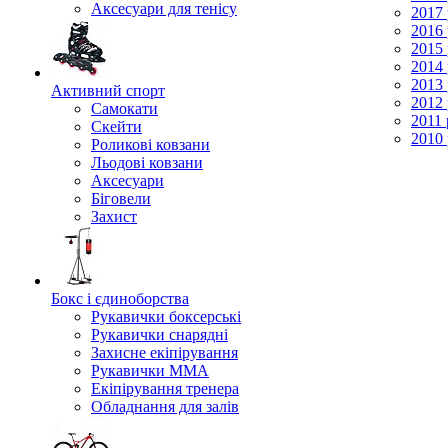
Аксесуари для тенісу
2017 
2016 
2015 
2014 
2013 
Активний спорт
2012 
Самокати
2011 
Скейти
2010 
Роликові ковзани
Льодові ковзани
Аксесуари
Біговели
Захист
Бокс і єдиноборства
Рукавички боксерські
Рукавички снарядні
Захисне екіпірування
Рукавички ММА
Екіпірування тренера
Обладнання для залів