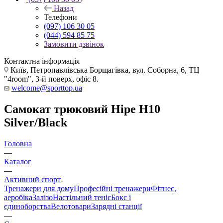
Назад
Телефони
(097) 106 30 05
(044) 594 85 75
Замовити дзвінок
Контактна інформація
Київ, Петропавлівська Борщагівка, вул. Соборна, 6, ТЦ
"4room", 3-й поверх, офіс 8.
welcome@sporttop.ua
Самокат трюковий Hipe H10
Silver/Black
Головна
—
Каталог
—
Активний спорт
Тренажери для дому
Професійні тренажери
Фітнес,
аеробіка
Залізо
Настільний теніс
Бокс і
єдиноборства
Велотовари
Зарядні станції
—