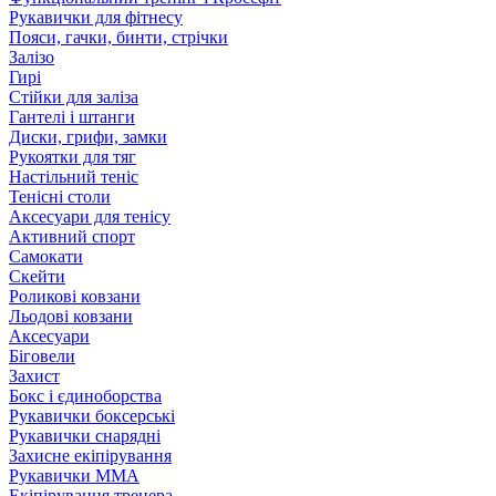
Рукавички для фітнесу
Пояси, гачки, бинти, стрічки
Залізо
Гирі
Стійки для заліза
Гантелі і штанги
Диски, грифи, замки
Рукоятки для тяг
Настільний теніс
Тенісні столи
Аксесуари для тенісу
Активний спорт
Самокати
Скейти
Роликові ковзани
Льодові ковзани
Аксесуари
Біговели
Захист
Бокс і єдиноборства
Рукавички боксерські
Рукавички снарядні
Захисне екіпірування
Рукавички ММА
Екіпірування тренера