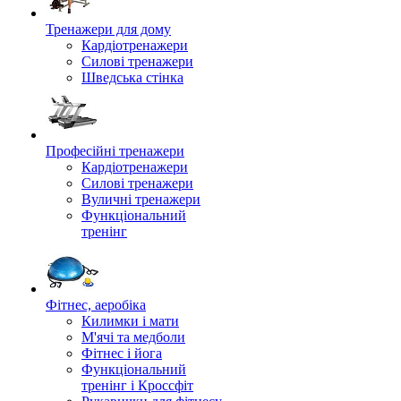
Тренажери для дому
Кардіотренажери
Силові тренажери
Шведська стінка
Професійні тренажери
Кардіотренажери
Силові тренажери
Вуличні тренажери
Функціональний
тренінг
Фітнес, аеробіка
Килимки і мати
М'ячі та медболи
Фітнес і йога
Функціональний
тренінг і Кроссфіт