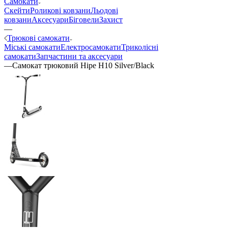
Самокати
Скейти
Роликові ковзани
Льодові
ковзани
Аксесуари
Біговели
Захист
—
Трюкові самокати
Міські самокати
Електросамокати
Триколісні
самокати
Запчастини та аксесуари
—
Самокат трюковий Hipe H10 Silver/Black