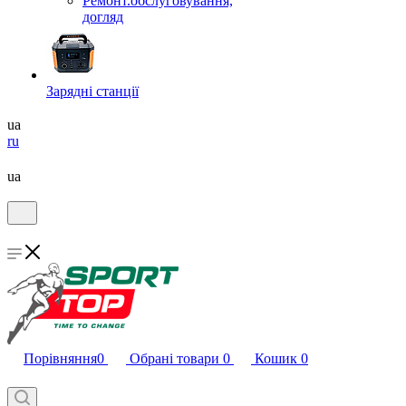
Ремонт.обслуговування,
догляд
Зарядні станції
ua
ru
ua
Порівняння
0
Обрані товари
0
Кошик
0