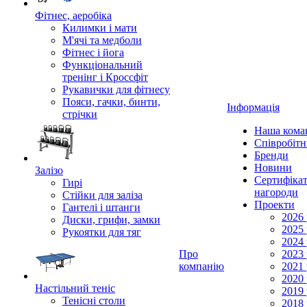
Фітнес, аеробіка
Килимки і мати
М'ячі та медболи
Фітнес і йога
Функціональний
тренінг і Кроссфіт
Рукавички для фітнесу
Пояси, гачки, бинти,
Інформація
стрічки
Наша кома
Співробіт
Бренди
Новини
Залізо
Сертифікат
Гирі
нагороди
Стійки для заліза
Проекти
Гантелі і штанги
2026 
Диски, грифи, замки
2025 
Рукоятки для тяг
2024 
Про
2023 
компанію
2021 
2020 
Настільний теніс
2019 
Тенісні столи
2018 