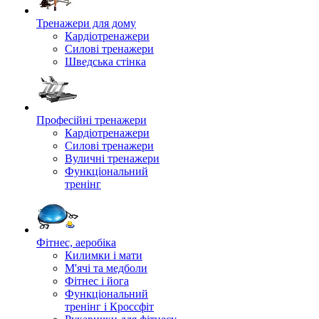
Тренажери для дому
Кардіотренажери
Силові тренажери
Шведська стінка
Професійні тренажери
Кардіотренажери
Силові тренажери
Вуличні тренажери
Функціональний
тренінг
Фітнес, аеробіка
Килимки і мати
М'ячі та медболи
Фітнес і йога
Функціональний
тренінг і Кроссфіт