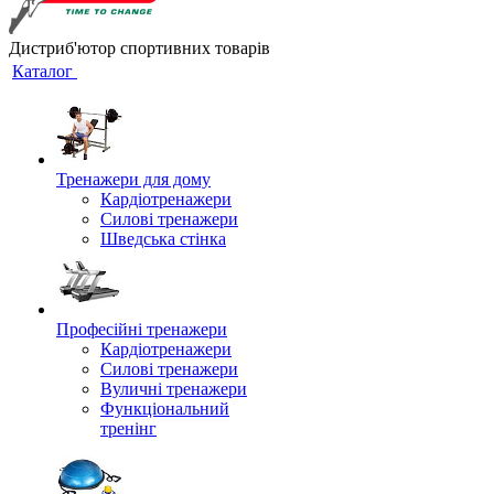
Дистриб'ютор спортивних товарів
Каталог
Тренажери для дому
Кардіотренажери
Силові тренажери
Шведська стінка
Професійні тренажери
Кардіотренажери
Силові тренажери
Вуличні тренажери
Функціональний
тренінг