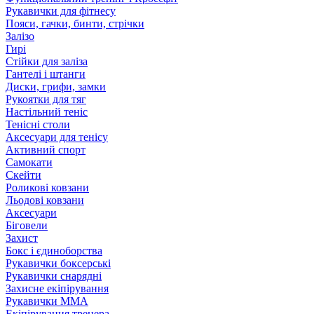
Рукавички для фітнесу
Пояси, гачки, бинти, стрічки
Залізо
Гирі
Стійки для заліза
Гантелі і штанги
Диски, грифи, замки
Рукоятки для тяг
Настільний теніс
Тенісні столи
Аксесуари для тенісу
Активний спорт
Самокати
Скейти
Роликові ковзани
Льодові ковзани
Аксесуари
Біговели
Захист
Бокс і єдиноборства
Рукавички боксерські
Рукавички снарядні
Захисне екіпірування
Рукавички ММА
Екіпірування тренера