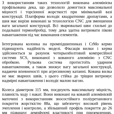
З використанням таких технологій виконана алюмінієва
профільована дека, що дозволило домогтися максимальної
міцності і торсіонної жорсткості при мінімальній вазі
конструкції. Платформа володіє квадратними дропаутами, а
шия має вирізи виконані за технологією CNC для зменшення
ваги загальної конструкції. Всі зварювальні шви схильні до
подальшої термообробці, тому дека здатна витримати пікові
навантаження під час виконання елементів.
Інтегрована колонка на промпідшипниках і CrMo кермо
підвищують надійність моделі. Фіксація вилки і керма
здійснюється за рахунок чотирьохболтовий компресійної
системи SCS, виконаної з кованого алюмінію з CNC
обробкою. Рульова система протистоїть ударним
навантаженням, а також знижує вагу загальної конструкції,
надаючи впевненості при агресивному катанні. Кована вилка
не має зварних швів, з цього стійка до тріщин витримує
надмірні навантаження і володіє малою вагою.
Колеса діаметром 115 мм, поєднують максимальну міцність,
плавність ходу і накат. Вони виконані на кованій алюмінієвій
маточині з використанням зносостійкого поліуретанового
покриття жорсткістю 88а, що забезпечує високий рівень
зчеплення і контролю, а збільшений профіль покриття до 26
мм підвищує демпфуючі властивості при приземленнях.