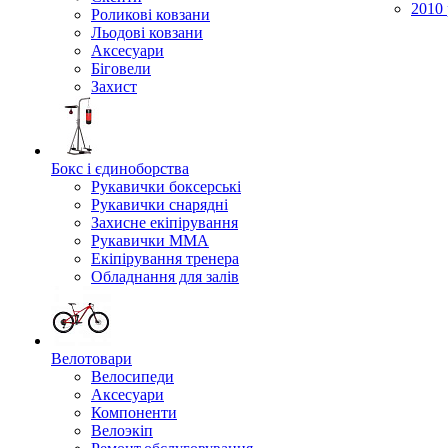
2010 
Роликові ковзани
Льодові ковзани
Аксесуари
Біговели
Захист
Бокс і єдиноборства
Рукавички боксерські
Рукавички снарядні
Захисне екіпірування
Рукавички ММА
Екіпірування тренера
Обладнання для залів
Велотовари
Велосипеди
Аксесуари
Компоненти
Велоэкіп