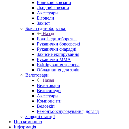
Роликові ковзани
Льодові ковзани
Аксесуари
Біговели
Захист
Бокс і єдиноборства
Назад
Бокс і єдиноборства
Рукавички боксерські
Рукавички снарядні
Захисне екіпірування
Рукавички ММА
Екіпірування тренера
Обладнання для залів
Велотовари
Назад
Велотовари
Велосипеди
Аксесуари
Компоненти
Велоэкіп
Ремонт.обслуговування, догляд
Зарядні станції
Про компанію
Інформація