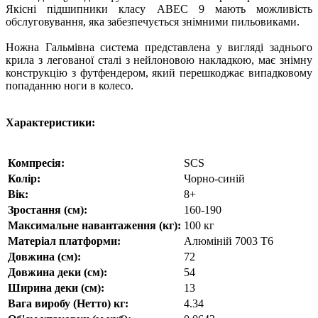
Якісні підшипники класу АВЕС 9 мають можливість
обслуговування, яка забезпечується знімними пильовиками.
Ножна Гальмівна система представлена у вигляді заднього
крила з легованої сталі з нейлоновою накладкою, має знімну
конструкцію з футфендером, який перешкоджає випадковому
попаданню ноги в колесо.
Характеристики:
Компресія:
SCS
Колір:
Чорно-синій
Вік:
8+
Зростання (см):
160-190
Максимальне навантаження (кг):
100 кг
Матеріал платформи:
Алюміній 7003 T6
Довжина (см):
72
Довжина деки (см):
54
Ширина деки (см):
13
Вага виробу (Нетто) кг:
4.34