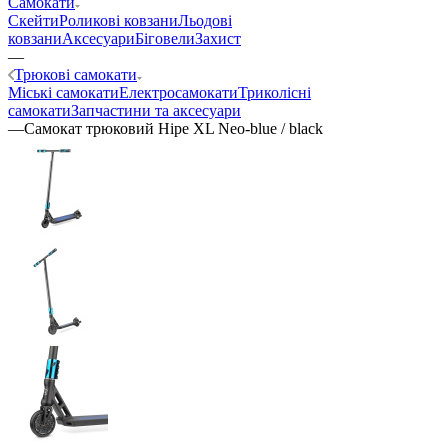
Самокати
Скейти
Роликові ковзани
Льодові
ковзани
Аксесуари
Біговели
Захист
—
Трюкові самокати
Міські самокати
Електросамокати
Триколісні
самокати
Запчастини та аксесуари
—
Самокат трюковий Hipe XL Neo-blue / black