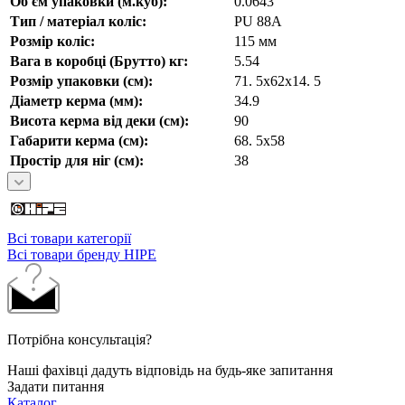
Об'єм упаковки (м.куб):
0.0643
Тип / матеріал коліс:
PU 88A
Розмір коліс:
115 мм
Вага в коробці (Брутто) кг:
5.54
Розмір упаковки (см):
71. 5х62х14. 5
Діаметр керма (мм):
34.9
Висота керма від деки (см):
90
Габарити керма (см):
68. 5х58
Простір для ніг (см):
38
Всі товари категорії
Всі товари бренду HIPE
Потрібна консультація?
Наші фахівці дадуть відповідь на будь-яке запитання
Задати питання
Каталог