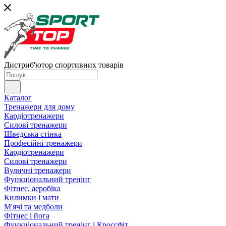
Дистриб'ютор спортивних товарів
Каталог
Тренажери для дому
Кардіотренажери
Силові тренажери
Шведська стінка
Професійні тренажери
Кардіотренажери
Силові тренажери
Вуличні тренажери
Функціональний тренінг
Фітнес, аеробіка
Килимки і мати
М'ячі та медболи
Фітнес і йога
Функціональний тренінг і Кроссфіт