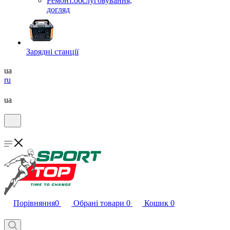
Ремонт.обслуговування,
догляд
Зарядні станції
ua
ru
ua
Порівняння
0
Обрані товари
0
Кошик
0