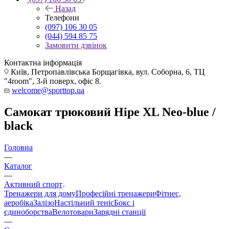
Назад
Телефони
(097) 106 30 05
(044) 594 85 75
Замовити дзвінок
Контактна інформація
Київ, Петропавлівська Борщагівка, вул. Соборна, 6, ТЦ
"4room", 3-й поверх, офіс 8.
welcome@sporttop.ua
Самокат трюковий Hipe XL Neo-blue /
black
Головна
—
Каталог
—
Активний спорт
Тренажери для дому
Професійні тренажери
Фітнес,
аеробіка
Залізо
Настільний теніс
Бокс і
єдиноборства
Велотовари
Зарядні станції
—