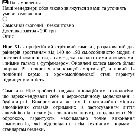
Під замовлення
Наші менеджери обов'язково зв'яжуться з вами та уточнять
умови замовлення
Самовивіз сьогодні - безкоштовно
Доставка завтра - 200 грн
Опис
Hipe XL
- професійний стрітовий самокат, розрахований для
райдерів зростанням від 140 до 190 см.особливістю моделі є
посилені компоненти, а саме: дека з квадратними дропаутами,
і знімне гальмо з футфендером. Оновлені колеса мають більш
широке PU покриття для кращої амортизації, а новий Т-
подібний кермо з хромомолібденової сталі гарантує
підвищену міцність.
Самокати Hipe зроблені завдяки інноваційним технологіям,
що зарекомендували себе в аерокосмічному моделюванні і
будівництві. Використання легких і надзвичайно міцних
алюмінієвих сплавів отриманих із застосуванням лиття
алюмінію під тиском (так званої куванням), з подальшою CNC
обробкою, гарантують максимально точне виконання
компонентів, які відповідають всім технічним нормам і
стандартам безпеки.