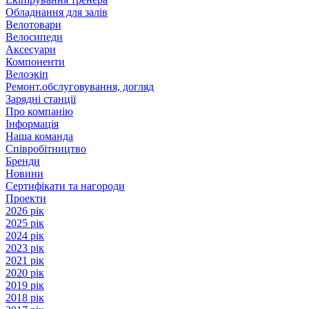
Обладнання для залів
Велотовари
Велосипеди
Аксесуари
Компоненти
Велоэкіп
Ремонт.обслуговування, догляд
Зарядні станції
Про компанію
Інформація
Наша команда
Співробітництво
Бренди
Новини
Сертифікати та нагороди
Проекти
2026 рік
2025 рік
2024 рік
2023 рік
2021 рік
2020 рік
2019 рік
2018 рік