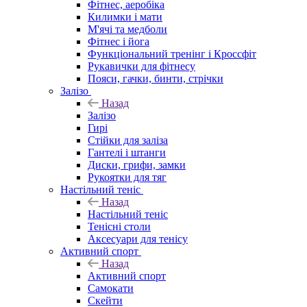
Фітнес, аеробіка
Килимки і мати
М'ячі та медболи
Фітнес і йога
Функціональний тренінг і Кроссфіт
Рукавички для фітнесу
Пояси, гачки, бинти, стрічки
Залізо
Назад
Залізо
Гирі
Стійки для заліза
Гантелі і штанги
Диски, грифи, замки
Рукоятки для тяг
Настільний теніс
Назад
Настільний теніс
Тенісні столи
Аксесуари для тенісу
Активний спорт
Назад
Активний спорт
Самокати
Скейти