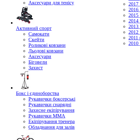
Аксесуари для тенісу
2017 
2016 
2015 
2014 
2013 
Активний спорт
2012 
Самокати
2011 
Скейти
2010 
Роликові ковзани
Льодові ковзани
Аксесуари
Біговели
Захист
Бокс і єдиноборства
Рукавички боксерські
Рукавички снарядні
Захисне екіпірування
Рукавички ММА
Екіпірування тренера
Обладнання для залів