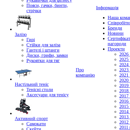
Рукавички для фітнесу
Пояси, гачки, бинти,
Інформація
стрічки
Наша кома
Співробіт
Бренди
Новини
Залізо
Сертифікат
Гирі
нагороди
Стійки для заліза
Проекти
Гантелі і штанги
2026 
Диски, грифи, замки
2025 
Рукоятки для тяг
2024 
Про
2023 
компанію
2021 
2020 
Настільний теніс
2019 
Тенісні столи
2018 
Аксесуари для тенісу
2017 
2016 
2015 
2014 
2013 
Активний спорт
2012 
Самокати
2011 
Скейти