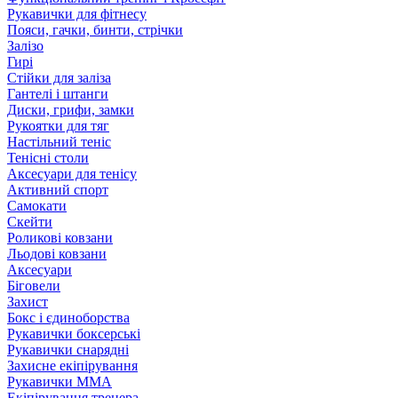
Рукавички для фітнесу
Пояси, гачки, бинти, стрічки
Залізо
Гирі
Стійки для заліза
Гантелі і штанги
Диски, грифи, замки
Рукоятки для тяг
Настільний теніс
Тенісні столи
Аксесуари для тенісу
Активний спорт
Самокати
Скейти
Роликові ковзани
Льодові ковзани
Аксесуари
Біговели
Захист
Бокс і єдиноборства
Рукавички боксерські
Рукавички снарядні
Захисне екіпірування
Рукавички ММА
Екіпірування тренера