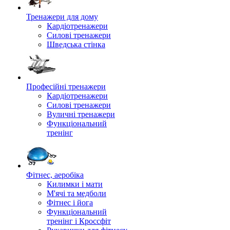
Тренажери для дому
Кардіотренажери
Силові тренажери
Шведська стінка
Професійні тренажери
Кардіотренажери
Силові тренажери
Вуличні тренажери
Функціональний
тренінг
Фітнес, аеробіка
Килимки і мати
М'ячі та медболи
Фітнес і йога
Функціональний
тренінг і Кроссфіт