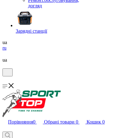
Ремонт.обслуговування,
догляд
Зарядні станції
ua
ru
ua
Порівняння
0
Обрані товари
0
Кошик
0