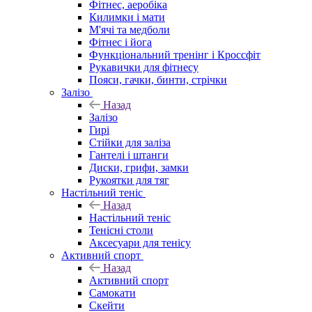
Фітнес, аеробіка
Килимки і мати
М'ячі та медболи
Фітнес і йога
Функціональний тренінг і Кроссфіт
Рукавички для фітнесу
Пояси, гачки, бинти, стрічки
Залізо
Назад
Залізо
Гирі
Стійки для заліза
Гантелі і штанги
Диски, грифи, замки
Рукоятки для тяг
Настільний теніс
Назад
Настільний теніс
Тенісні столи
Аксесуари для тенісу
Активний спорт
Назад
Активний спорт
Самокати
Скейти