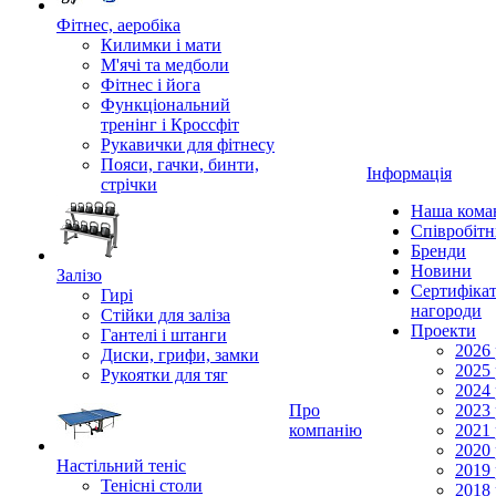
Фітнес, аеробіка
Килимки і мати
М'ячі та медболи
Фітнес і йога
Функціональний
тренінг і Кроссфіт
Рукавички для фітнесу
Пояси, гачки, бинти,
Інформація
стрічки
Наша кома
Співробіт
Бренди
Новини
Залізо
Сертифікат
Гирі
нагороди
Стійки для заліза
Проекти
Гантелі і штанги
2026 
Диски, грифи, замки
2025 
Рукоятки для тяг
2024 
Про
2023 
компанію
2021 
2020 
Настільний теніс
2019 
Тенісні столи
2018 