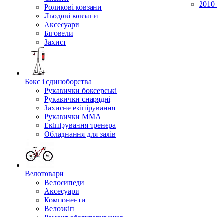
2010 
Роликові ковзани
Льодові ковзани
Аксесуари
Біговели
Захист
Бокс і єдиноборства
Рукавички боксерські
Рукавички снарядні
Захисне екіпірування
Рукавички ММА
Екіпірування тренера
Обладнання для залів
Велотовари
Велосипеди
Аксесуари
Компоненти
Велоэкіп