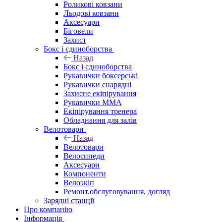
Роликові ковзани
Льодові ковзани
Аксесуари
Біговели
Захист
Бокс і єдиноборства
Назад
Бокс і єдиноборства
Рукавички боксерські
Рукавички снарядні
Захисне екіпірування
Рукавички ММА
Екіпірування тренера
Обладнання для залів
Велотовари
Назад
Велотовари
Велосипеди
Аксесуари
Компоненти
Велоэкіп
Ремонт.обслуговування, догляд
Зарядні станції
Про компанію
Інформація