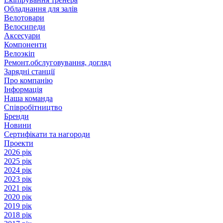
Обладнання для залів
Велотовари
Велосипеди
Аксесуари
Компоненти
Велоэкіп
Ремонт.обслуговування, догляд
Зарядні станції
Про компанію
Інформація
Наша команда
Співробітництво
Бренди
Новини
Сертифікати та нагороди
Проекти
2026 рік
2025 рік
2024 рік
2023 рік
2021 рік
2020 рік
2019 рік
2018 рік