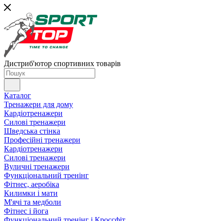
Дистриб'ютор спортивних товарів
Каталог
Тренажери для дому
Кардіотренажери
Силові тренажери
Шведська стінка
Професійні тренажери
Кардіотренажери
Силові тренажери
Вуличні тренажери
Функціональний тренінг
Фітнес, аеробіка
Килимки і мати
М'ячі та медболи
Фітнес і йога
Функціональний тренінг і Кроссфіт