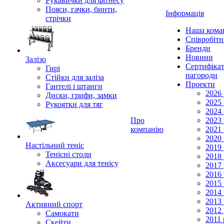
Рукавички для фітнесу
Пояси, гачки, бинти,
Інформація
стрічки
Наша кома
Співробіт
Бренди
Новини
Залізо
Сертифікат
Гирі
нагороди
Стійки для заліза
Проекти
Гантелі і штанги
2026 
Диски, грифи, замки
2025 
Рукоятки для тяг
2024 
Про
2023 
компанію
2021 
2020 
Настільний теніс
2019 
Тенісні столи
2018 
Аксесуари для тенісу
2017 
2016 
2015 
2014 
2013 
Активний спорт
2012 
Самокати
2011 
Скейти