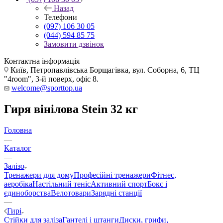
Назад
Телефони
(097) 106 30 05
(044) 594 85 75
Замовити дзвінок
Контактна інформація
Київ, Петропавлівська Борщагівка, вул. Соборна, 6, ТЦ
"4room", 3-й поверх, офіс 8.
welcome@sporttop.ua
Гиря вінілова Stein 32 кг
Головна
—
Каталог
—
Залізо
Тренажери для дому
Професійні тренажери
Фітнес,
аеробіка
Настільний теніс
Активний спорт
Бокс і
єдиноборства
Велотовари
Зарядні станції
—
Гирі
Стійки для заліза
Гантелі і штанги
Диски, грифи,