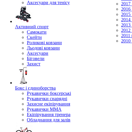
Аксесуари для тенісу
2017 
2016 
2015 
2014 
2013 
Активний спорт
2012 
Самокати
2011 
Скейти
2010 
Роликові ковзани
Льодові ковзани
Аксесуари
Біговели
Захист
Бокс і єдиноборства
Рукавички боксерські
Рукавички снарядні
Захисне екіпірування
Рукавички ММА
Екіпірування тренера
Обладнання для залів