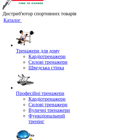
Дистриб'ютор спортивних товарів
Каталог
Тренажери для дому
Кардіотренажери
Силові тренажери
Шведська стінка
Професійні тренажери
Кардіотренажери
Силові тренажери
Вуличні тренажери
Функціональний
тренінг