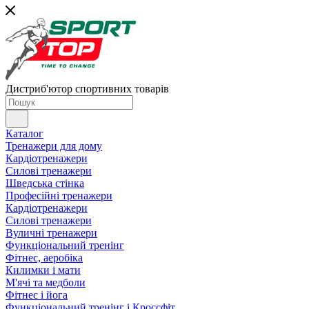
Дистриб'ютор спортивних товарів
Каталог
Тренажери для дому
Кардіотренажери
Силові тренажери
Шведська стінка
Професійні тренажери
Кардіотренажери
Силові тренажери
Вуличні тренажери
Функціональний тренінг
Фітнес, аеробіка
Килимки і мати
М'ячі та медболи
Фітнес і йога
Функціональний тренінг і Кроссфіт