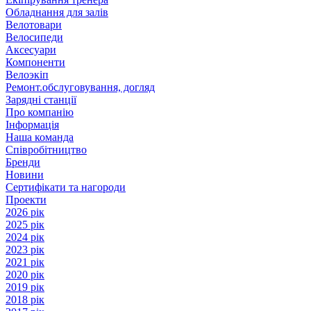
Обладнання для залів
Велотовари
Велосипеди
Аксесуари
Компоненти
Велоэкіп
Ремонт.обслуговування, догляд
Зарядні станції
Про компанію
Інформація
Наша команда
Співробітництво
Бренди
Новини
Сертифікати та нагороди
Проекти
2026 рік
2025 рік
2024 рік
2023 рік
2021 рік
2020 рік
2019 рік
2018 рік