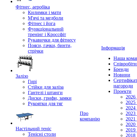
Фітнес, аеробіка
Килимки і мати
М'ячі та медболи
Фітнес і йога
Функціональний
тренінг і Кроссфіт
Рукавички для фітнесу
Пояси, гачки, бинти,
Інформація
стрічки
Наша кома
Співробіт
Бренди
Новини
Залізо
Сертифікат
Гирі
нагороди
Стійки для заліза
Проекти
Гантелі і штанги
2026 
Диски, грифи, замки
2025 
Рукоятки для тяг
2024 
Про
2023 
компанію
2021 
2020 
Настільний теніс
2019 
Тенісні столи
2018 