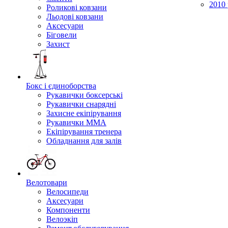
2010 
Роликові ковзани
Льодові ковзани
Аксесуари
Біговели
Захист
Бокс і єдиноборства
Рукавички боксерські
Рукавички снарядні
Захисне екіпірування
Рукавички ММА
Екіпірування тренера
Обладнання для залів
Велотовари
Велосипеди
Аксесуари
Компоненти
Велоэкіп