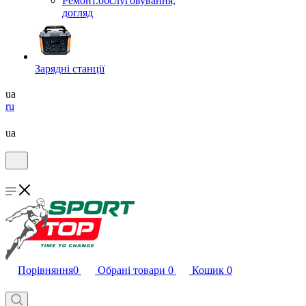
Ремонт.обслуговування,
догляд
Зарядні станції
ua
ru
ua
Порівняння
0
Обрані товари
0
Кошик
0