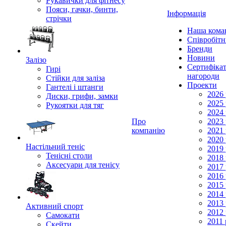
Рукавички для фітнесу
Пояси, гачки, бинти,
Інформація
стрічки
Наша кома
Співробіт
Бренди
Новини
Залізо
Сертифікат
Гирі
нагороди
Стійки для заліза
Проекти
Гантелі і штанги
2026 
Диски, грифи, замки
2025 
Рукоятки для тяг
2024 
Про
2023 
компанію
2021 
2020 
Настільний теніс
2019 
Тенісні столи
2018 
Аксесуари для тенісу
2017 
2016 
2015 
2014 
2013 
Активний спорт
2012 
Самокати
2011 
Скейти