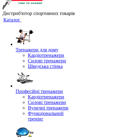
Дистриб'ютор спортивних товарів
Каталог
Тренажери для дому
Кардіотренажери
Силові тренажери
Шведська стінка
Професійні тренажери
Кардіотренажери
Силові тренажери
Вуличні тренажери
Функціональний
тренінг