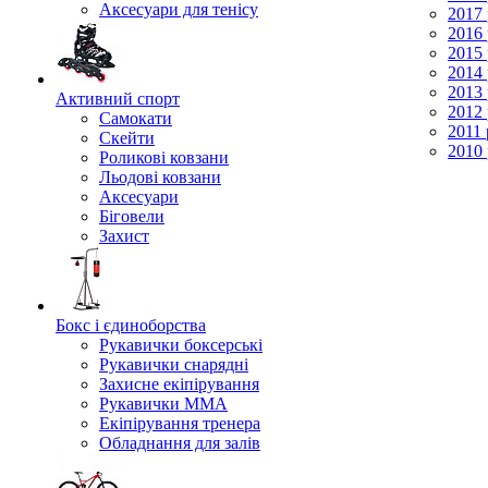
Аксесуари для тенісу
2017 
2016 
2015 
2014 
2013 
Активний спорт
2012 
Самокати
2011 
Скейти
2010 
Роликові ковзани
Льодові ковзани
Аксесуари
Біговели
Захист
Бокс і єдиноборства
Рукавички боксерські
Рукавички снарядні
Захисне екіпірування
Рукавички ММА
Екіпірування тренера
Обладнання для залів