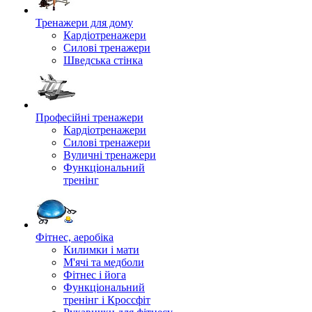
Тренажери для дому
Кардіотренажери
Силові тренажери
Шведська стінка
Професійні тренажери
Кардіотренажери
Силові тренажери
Вуличні тренажери
Функціональний
тренінг
Фітнес, аеробіка
Килимки і мати
М'ячі та медболи
Фітнес і йога
Функціональний
тренінг і Кроссфіт