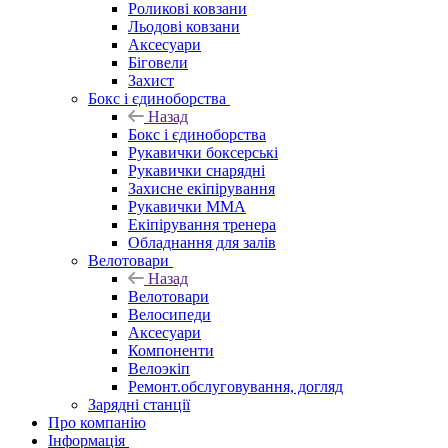
Роликові ковзани
Льодові ковзани
Аксесуари
Біговели
Захист
Бокс і єдиноборства
Назад
Бокс і єдиноборства
Рукавички боксерські
Рукавички снарядні
Захисне екіпірування
Рукавички ММА
Екіпірування тренера
Обладнання для залів
Велотовари
Назад
Велотовари
Велосипеди
Аксесуари
Компоненти
Велоэкіп
Ремонт.обслуговування, догляд
Зарядні станції
Про компанію
Інформація