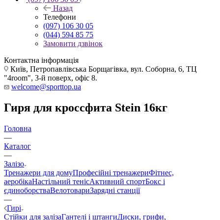
Назад
Телефони
(097) 106 30 05
(044) 594 85 75
Замовити дзвінок
Контактна інформація
Київ, Петропавлівська Борщагівка, вул. Соборна, 6, ТЦ
"4room", 3-й поверх, офіс 8.
welcome@sporttop.ua
Гиря для кроссфита Stein 16кг
Головна
—
Каталог
—
Залізо
Тренажери для дому
Професійні тренажери
Фітнес,
аеробіка
Настільний теніс
Активний спорт
Бокс і
єдиноборства
Велотовари
Зарядні станції
—
Гирі
Стійки для заліза
Гантелі і штанги
Диски, грифи,