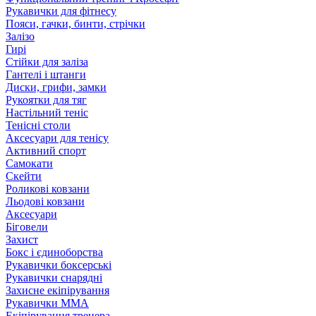
Рукавички для фітнесу
Пояси, гачки, бинти, стрічки
Залізо
Гирі
Стійки для заліза
Гантелі і штанги
Диски, грифи, замки
Рукоятки для тяг
Настільний теніс
Тенісні столи
Аксесуари для тенісу
Активний спорт
Самокати
Скейти
Роликові ковзани
Льодові ковзани
Аксесуари
Біговели
Захист
Бокс і єдиноборства
Рукавички боксерські
Рукавички снарядні
Захисне екіпірування
Рукавички ММА
Екіпірування тренера