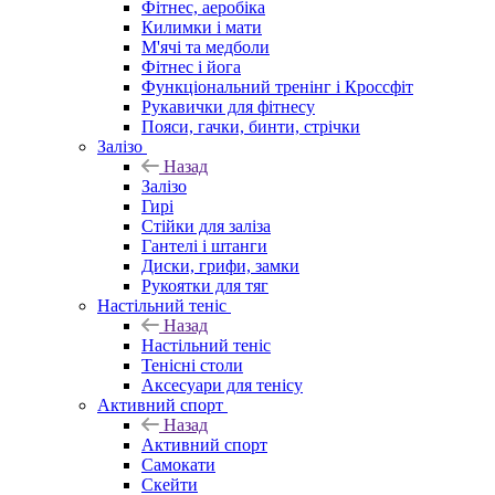
Фітнес, аеробіка
Килимки і мати
М'ячі та медболи
Фітнес і йога
Функціональний тренінг і Кроссфіт
Рукавички для фітнесу
Пояси, гачки, бинти, стрічки
Залізо
Назад
Залізо
Гирі
Стійки для заліза
Гантелі і штанги
Диски, грифи, замки
Рукоятки для тяг
Настільний теніс
Назад
Настільний теніс
Тенісні столи
Аксесуари для тенісу
Активний спорт
Назад
Активний спорт
Самокати
Скейти