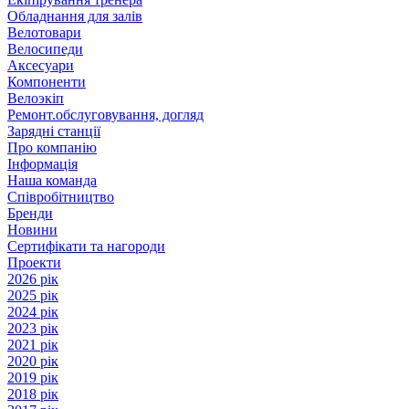
Обладнання для залів
Велотовари
Велосипеди
Аксесуари
Компоненти
Велоэкіп
Ремонт.обслуговування, догляд
Зарядні станції
Про компанію
Інформація
Наша команда
Співробітництво
Бренди
Новини
Сертифікати та нагороди
Проекти
2026 рік
2025 рік
2024 рік
2023 рік
2021 рік
2020 рік
2019 рік
2018 рік