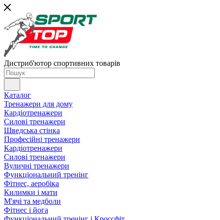
Дистриб'ютор спортивних товарів
Каталог
Тренажери для дому
Кардіотренажери
Силові тренажери
Шведська стінка
Професійні тренажери
Кардіотренажери
Силові тренажери
Вуличні тренажери
Функціональний тренінг
Фітнес, аеробіка
Килимки і мати
М'ячі та медболи
Фітнес і йога
Функціональний тренінг і Кроссфіт