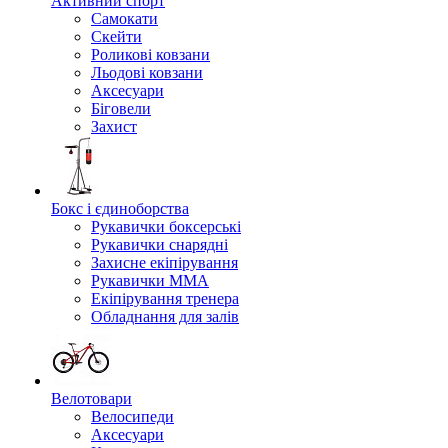
Активний спорт
Самокати
Скейти
Роликові ковзани
Льодові ковзани
Аксесуари
Біговели
Захист
Бокс і єдиноборства
Рукавички боксерські
Рукавички снарядні
Захисне екіпірування
Рукавички ММА
Екіпірування тренера
Обладнання для залів
Велотовари
Велосипеди
Аксесуари