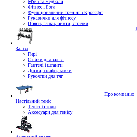
М'ячі та медболи
Фітнес і йога
Функціональний тренінг і Кроссфіт
Рукавички для фітнесу
Пояси, гачки, бинти, стрічки
Залізо
Гирі
Стійки для заліза
Гантелі і штанги
Диски, грифи, замки
Рукоятки для тяг
Про компанію
Настільний теніс
Тенісні столи
Аксесуари для тенісу