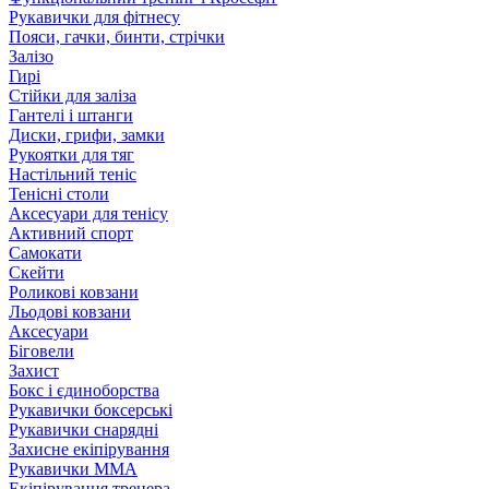
Рукавички для фітнесу
Пояси, гачки, бинти, стрічки
Залізо
Гирі
Стійки для заліза
Гантелі і штанги
Диски, грифи, замки
Рукоятки для тяг
Настільний теніс
Тенісні столи
Аксесуари для тенісу
Активний спорт
Самокати
Скейти
Роликові ковзани
Льодові ковзани
Аксесуари
Біговели
Захист
Бокс і єдиноборства
Рукавички боксерські
Рукавички снарядні
Захисне екіпірування
Рукавички ММА
Екіпірування тренера