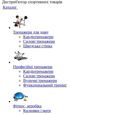
Дистриб'ютор спортивних товарів
Каталог
Тренажери для дому
Кардіотренажери
Силові тренажери
Шведська стінка
Професійні тренажери
Кардіотренажери
Силові тренажери
Вуличні тренажери
Функціональний тренінг
Фітнес, аеробіка
Килимки і мати