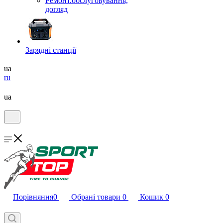
Ремонт.обслуговування,
догляд
Зарядні станції
ua
ru
ua
Порівняння
0
Обрані товари
0
Кошик
0