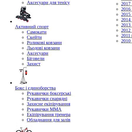
Аксесуари для тенісу
2017 
2016 
2015 
2014 
2013 
Активний спорт
2012 
Самокати
2011 
Скейти
2010 
Роликові ковзани
Льодові ковзани
Аксесуари
Біговели
Захист
Бокс і єдиноборства
Рукавички боксерські
Рукавички снарядні
Захисне екіпірування
Рукавички ММА
Екіпірування тренера
Обладнання для залів