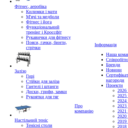
Фітнес, аеробіка
Килимки і мати
М'ячі та медболи
Фітнес і йога
Функціональний
тренінг і Кроссфіт
Рукавички для фітнесу
Пояси, гачки, бинти,
Інформація
стрічки
Наша кома
Співробіт
Бренди
Новини
Залізо
Сертифікат
Гирі
нагороди
Стійки для заліза
Проекти
Гантелі і штанги
2026 
Диски, грифи, замки
2025 
Рукоятки для тяг
2024 
Про
2023 
компанію
2021 
2020 
Настільний теніс
2019 
Тенісні столи
2018 