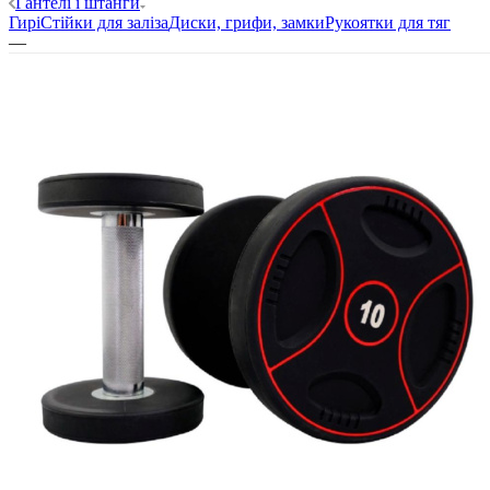
Гантелі і штанги
Гирі
Стійки для заліза
Диски, грифи, замки
Рукоятки для тяг
—