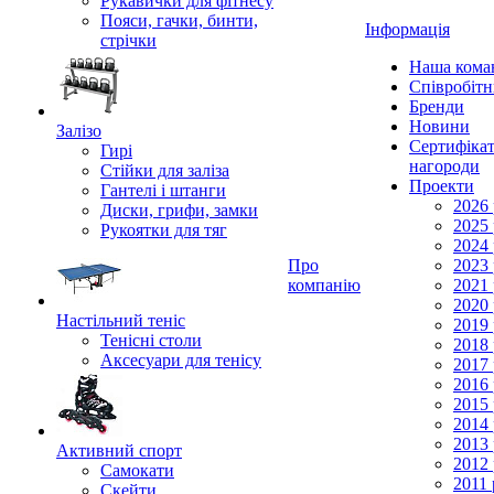
Рукавички для фітнесу
Пояси, гачки, бинти,
Інформація
стрічки
Наша кома
Співробіт
Бренди
Новини
Залізо
Сертифікат
Гирі
нагороди
Стійки для заліза
Проекти
Гантелі і штанги
2026 
Диски, грифи, замки
2025 
Рукоятки для тяг
2024 
Про
2023 
компанію
2021 
2020 
Настільний теніс
2019 
Тенісні столи
2018 
Аксесуари для тенісу
2017 
2016 
2015 
2014 
2013 
Активний спорт
2012 
Самокати
2011 
Скейти