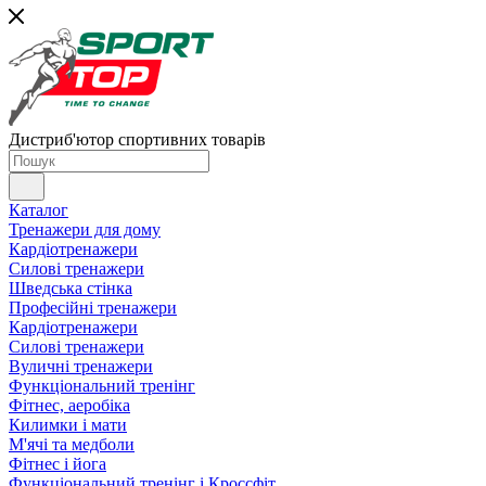
Дистриб'ютор спортивних товарів
Каталог
Тренажери для дому
Кардіотренажери
Силові тренажери
Шведська стінка
Професійні тренажери
Кардіотренажери
Силові тренажери
Вуличні тренажери
Функціональний тренінг
Фітнес, аеробіка
Килимки і мати
М'ячі та медболи
Фітнес і йога
Функціональний тренінг і Кроссфіт