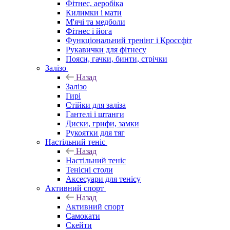
Фітнес, аеробіка
Килимки і мати
М'ячі та медболи
Фітнес і йога
Функціональний тренінг і Кроссфіт
Рукавички для фітнесу
Пояси, гачки, бинти, стрічки
Залізо
Назад
Залізо
Гирі
Стійки для заліза
Гантелі і штанги
Диски, грифи, замки
Рукоятки для тяг
Настільний теніс
Назад
Настільний теніс
Тенісні столи
Аксесуари для тенісу
Активний спорт
Назад
Активний спорт
Самокати
Скейти