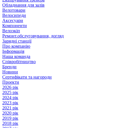
Обладнання для залів
Велотовари
Велосипеди
Аксесуари
Компоненти
Велоэкіп
Ремонт.обслуговування, догляд
Зарядні станції
Про компанію
Інформація
Наша команда
Співробітництво
Бренди
Новини
Сертифікати та нагороди
Проекти
2026 рік
2025 рік
2024 рік
2023 рік
2021 рік
2020 рік
2019 рік
2018 рік