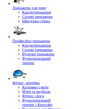
Тренажери для дому
Кардіотренажери
Силові тренажери
Шведська стінка
Професійні тренажери
Кардіотренажери
Силові тренажери
Вуличні тренажери
Функціональний
тренінг
Фітнес, аеробіка
Килимки і мати
М'ячі та медболи
Фітнес і йога
Функціональний
тренінг і Кроссфіт