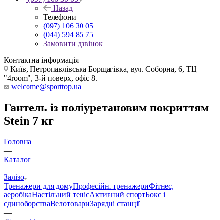
Назад
Телефони
(097) 106 30 05
(044) 594 85 75
Замовити дзвінок
Контактна інформація
Київ, Петропавлівська Борщагівка, вул. Соборна, 6, ТЦ
"4room", 3-й поверх, офіс 8.
welcome@sporttop.ua
Гантель із поліуретановим покриттям
Stein 7 кг
Головна
—
Каталог
—
Залізо
Тренажери для дому
Професійні тренажери
Фітнес,
аеробіка
Настільний теніс
Активний спорт
Бокс і
єдиноборства
Велотовари
Зарядні станції
—