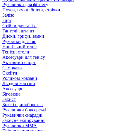
Рукавички для фітнесу
Пояси, гачки, бинти, стрічки
Залізо
Гирі
Стійки для заліза
Гантелі і штанги
Диски, грифи, замки
Рукоятки для тяг
Настільний теніс
Тенісні столи
Аксесуари для тенісу
Активний спорт
Самокати
Скейти
Роликові ковзани
Льодові ковзани
Аксесуари
Біговели
Захист
Бокс і єдиноборства
Рукавички боксерські
Рукавички снарядні
Захисне екіпірування
Рукавички ММА
Екіпірування тренера