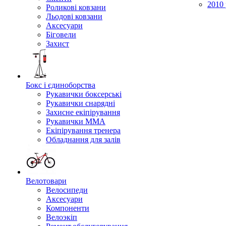
2010 
Роликові ковзани
Льодові ковзани
Аксесуари
Біговели
Захист
Бокс і єдиноборства
Рукавички боксерські
Рукавички снарядні
Захисне екіпірування
Рукавички ММА
Екіпірування тренера
Обладнання для залів
Велотовари
Велосипеди
Аксесуари
Компоненти
Велоэкіп