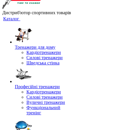
Дистриб'ютор спортивних товарів
Каталог
Тренажери для дому
Кардіотренажери
Силові тренажери
Шведська стінка
Професійні тренажери
Кардіотренажери
Силові тренажери
Вуличні тренажери
Функціональний
тренінг