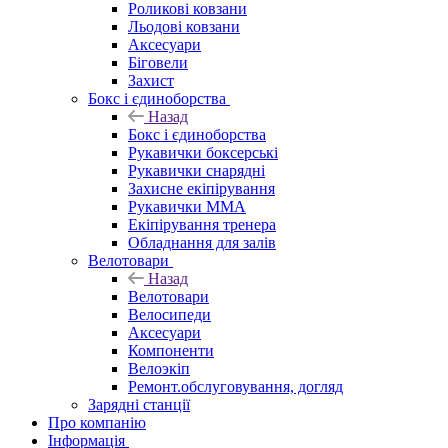
Роликові ковзани
Льодові ковзани
Аксесуари
Біговели
Захист
Бокс і єдиноборства
Назад
Бокс і єдиноборства
Рукавички боксерські
Рукавички снарядні
Захисне екіпірування
Рукавички ММА
Екіпірування тренера
Обладнання для залів
Велотовари
Назад
Велотовари
Велосипеди
Аксесуари
Компоненти
Велоэкіп
Ремонт.обслуговування, догляд
Зарядні станції
Про компанію
Інформація