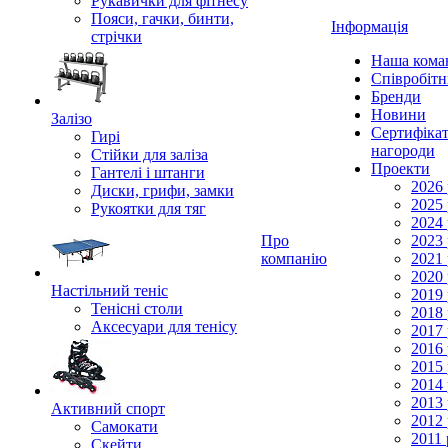
Рукавички для фітнесу
Пояси, гачки, бинти,
Інформація
стрічки
Наша кома
Співробіт
Бренди
Новини
Залізо
Сертифікат
Гирі
нагороди
Стійки для заліза
Проекти
Гантелі і штанги
2026 
Диски, грифи, замки
2025 
Рукоятки для тяг
2024 
Про
2023 
компанію
2021 
2020 
Настільний теніс
2019 
Тенісні столи
2018 
Аксесуари для тенісу
2017 
2016 
2015 
2014 
2013 
Активний спорт
2012 
Самокати
2011 
Скейти