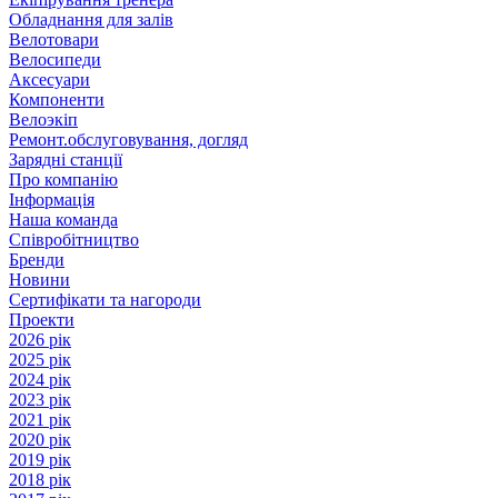
Обладнання для залів
Велотовари
Велосипеди
Аксесуари
Компоненти
Велоэкіп
Ремонт.обслуговування, догляд
Зарядні станції
Про компанію
Інформація
Наша команда
Співробітництво
Бренди
Новини
Сертифікати та нагороди
Проекти
2026 рік
2025 рік
2024 рік
2023 рік
2021 рік
2020 рік
2019 рік
2018 рік