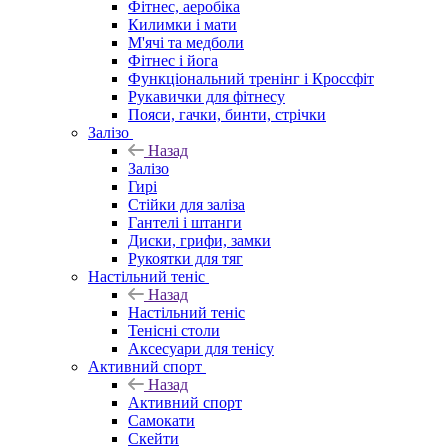
Фітнес, аеробіка
Килимки і мати
М'ячі та медболи
Фітнес і йога
Функціональний тренінг і Кроссфіт
Рукавички для фітнесу
Пояси, гачки, бинти, стрічки
Залізо
Назад
Залізо
Гирі
Стійки для заліза
Гантелі і штанги
Диски, грифи, замки
Рукоятки для тяг
Настільний теніс
Назад
Настільний теніс
Тенісні столи
Аксесуари для тенісу
Активний спорт
Назад
Активний спорт
Самокати
Скейти