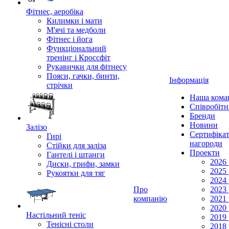
Фітнес, аеробіка
Килимки і мати
М'ячі та медболи
Фітнес і йога
Функціональний
тренінг і Кроссфіт
Рукавички для фітнесу
Пояси, гачки, бинти,
Інформація
стрічки
Наша кома
Співробіт
Бренди
Новини
Залізо
Сертифікат
Гирі
нагороди
Стійки для заліза
Проекти
Гантелі і штанги
2026 
Диски, грифи, замки
2025 
Рукоятки для тяг
2024 
Про
2023 
компанію
2021 
2020 
Настільний теніс
2019 
Тенісні столи
2018 