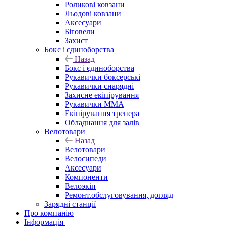
Роликові ковзани
Льодові ковзани
Аксесуари
Біговели
Захист
Бокс і єдиноборства
Назад
Бокс і єдиноборства
Рукавички боксерські
Рукавички снарядні
Захисне екіпірування
Рукавички ММА
Екіпірування тренера
Обладнання для залів
Велотовари
Назад
Велотовари
Велосипеди
Аксесуари
Компоненти
Велоэкіп
Ремонт.обслуговування, догляд
Зарядні станції
Про компанію
Інформація