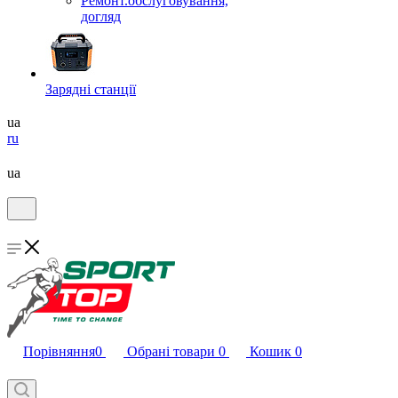
Ремонт.обслуговування,
догляд
Зарядні станції
ua
ru
ua
Порівняння
0
Обрані товари
0
Кошик
0