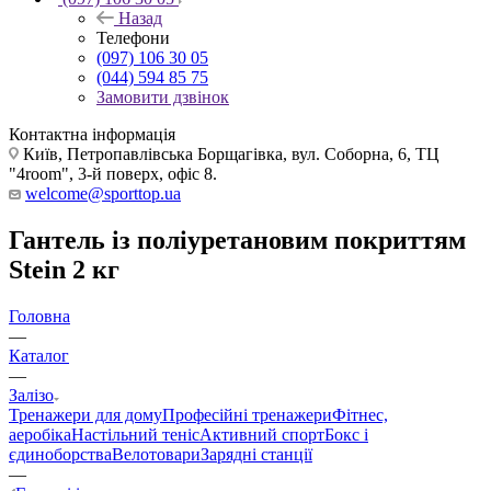
Назад
Телефони
(097) 106 30 05
(044) 594 85 75
Замовити дзвінок
Контактна інформація
Київ, Петропавлівська Борщагівка, вул. Соборна, 6, ТЦ
"4room", 3-й поверх, офіс 8.
welcome@sporttop.ua
Гантель із поліуретановим покриттям
Stein 2 кг
Головна
—
Каталог
—
Залізо
Тренажери для дому
Професійні тренажери
Фітнес,
аеробіка
Настільний теніс
Активний спорт
Бокс і
єдиноборства
Велотовари
Зарядні станції
—