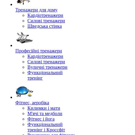
Тренажери для дому
Кардіотренажери
Силові тренажери
Шведська стінка
Професійні тренажери
Кардіотренажери
Силові тренажери
Вуличні тренажери
Функціональний
тренінг
Фітнес, аеробіка
Килимки і мати
М'ячі та медболи
Фітнес і йога
Функціональний
тренінг і Кроссфіт