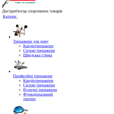
Дистриб'ютор спортивних товарів
Каталог
Тренажери для дому
Кардіотренажери
Силові тренажери
Шведська стінка
Професійні тренажери
Кардіотренажери
Силові тренажери
Вуличні тренажери
Функціональний
тренінг