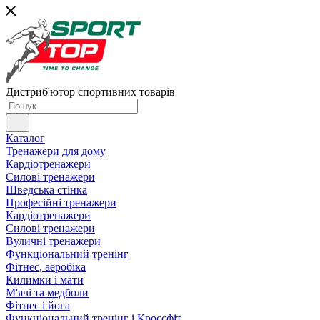
Дистриб'ютор спортивних товарів
Каталог
Тренажери для дому
Кардіотренажери
Силові тренажери
Шведська стінка
Професійні тренажери
Кардіотренажери
Силові тренажери
Вуличні тренажери
Функціональний тренінг
Фітнес, аеробіка
Килимки і мати
М'ячі та медболи
Фітнес і йога
Функціональний тренінг і Кроссфіт