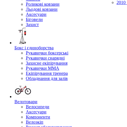
2010 
Роликові ковзани
Льодові ковзани
Аксесуари
Біговели
Захист
Бокс і єдиноборства
Рукавички боксерські
Рукавички снарядні
Захисне екіпірування
Рукавички ММА
Екіпірування тренера
Обладнання для залів
Велотовари
Велосипеди
Аксесуари
Компоненти
Велоэкіп