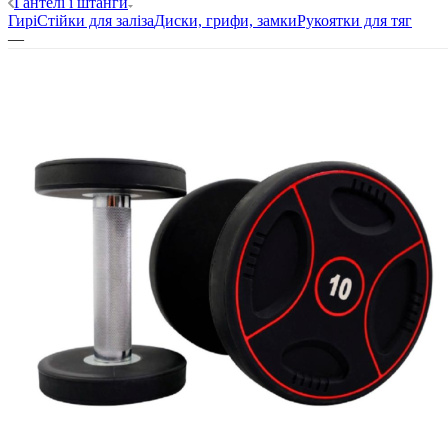
Гантелі і штанги
Гирі
Стійки для заліза
Диски, грифи, замки
Рукоятки для тяг
—