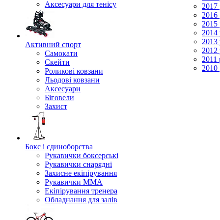
Аксесуари для тенісу
2017 
2016 
2015 
2014 
2013 
Активний спорт
2012 
Самокати
2011 
Скейти
2010 
Роликові ковзани
Льодові ковзани
Аксесуари
Біговели
Захист
Бокс і єдиноборства
Рукавички боксерські
Рукавички снарядні
Захисне екіпірування
Рукавички ММА
Екіпірування тренера
Обладнання для залів