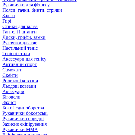
Рукавички для фітнесу
Пояси, гачки, бинти, стрічки
Залізо
Гирі
Стійки для заліза
Гантелі і штанги
Диски, грифи, замки
Рукоятки для тяг
Настільний теніс
Тенісні столи
Аксесуари для тенісу
Активний спорт
Самокати
Скейти
Роликові ковзани
Льодові ковзани
Аксесуари
Біговели
Захист
Бокс і єдиноборства
Рукавички боксерські
Рукавички снарядні
Захисне екіпірування
Рукавички ММА
Екіпірування тренера