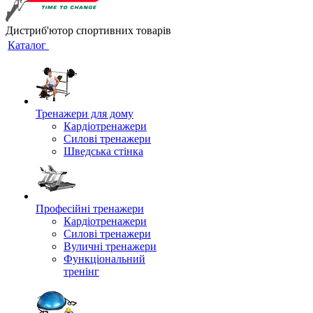
Дистриб'ютор спортивних товарів
Каталог
Тренажери для дому
Кардіотренажери
Силові тренажери
Шведська стінка
Професійні тренажери
Кардіотренажери
Силові тренажери
Вуличні тренажери
Функціональний
тренінг