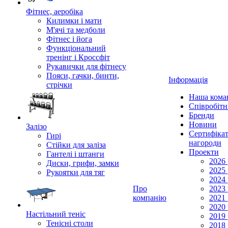
Фітнес, аеробіка
Килимки і мати
М'ячі та медболи
Фітнес і йога
Функціональний
тренінг і Кроссфіт
Рукавички для фітнесу
Пояси, гачки, бинти,
Інформація
стрічки
Наша кома
Співробіт
Бренди
Новини
Залізо
Сертифікат
Гирі
нагороди
Стійки для заліза
Проекти
Гантелі і штанги
2026 
Диски, грифи, замки
2025 
Рукоятки для тяг
2024 
Про
2023 
компанію
2021 
2020 
Настільний теніс
2019 
Тенісні столи
2018 