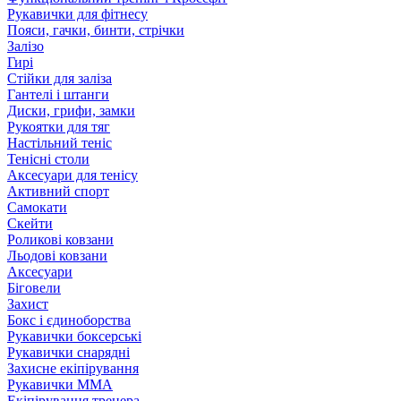
Рукавички для фітнесу
Пояси, гачки, бинти, стрічки
Залізо
Гирі
Стійки для заліза
Гантелі і штанги
Диски, грифи, замки
Рукоятки для тяг
Настільний теніс
Тенісні столи
Аксесуари для тенісу
Активний спорт
Самокати
Скейти
Роликові ковзани
Льодові ковзани
Аксесуари
Біговели
Захист
Бокс і єдиноборства
Рукавички боксерські
Рукавички снарядні
Захисне екіпірування
Рукавички ММА
Екіпірування тренера