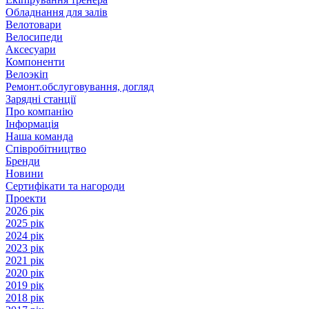
Обладнання для залів
Велотовари
Велосипеди
Аксесуари
Компоненти
Велоэкіп
Ремонт.обслуговування, догляд
Зарядні станції
Про компанію
Інформація
Наша команда
Співробітництво
Бренди
Новини
Сертифікати та нагороди
Проекти
2026 рік
2025 рік
2024 рік
2023 рік
2021 рік
2020 рік
2019 рік
2018 рік