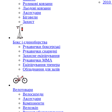
2010 
Роликові ковзани
Льодові ковзани
Аксесуари
Біговели
Захист
Бокс і єдиноборства
Рукавички боксерські
Рукавички снарядні
Захисне екіпірування
Рукавички ММА
Екіпірування тренера
Обладнання для залів
Велотовари
Велосипеди
Аксесуари
Компоненти
Велоэкіп