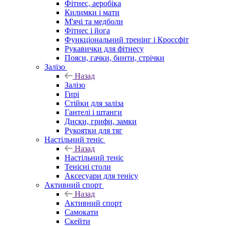
Фітнес, аеробіка
Килимки і мати
М'ячі та медболи
Фітнес і йога
Функціональний тренінг і Кроссфіт
Рукавички для фітнесу
Пояси, гачки, бинти, стрічки
Залізо
Назад
Залізо
Гирі
Стійки для заліза
Гантелі і штанги
Диски, грифи, замки
Рукоятки для тяг
Настільний теніс
Назад
Настільний теніс
Тенісні столи
Аксесуари для тенісу
Активний спорт
Назад
Активний спорт
Самокати
Скейти