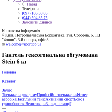
Назад
Телефони
(097) 106 30 05
(044) 594 85 75
Замовити дзвінок
Контактна інформація
Київ, Петропавлівська Борщагівка, вул. Соборна, 6, ТЦ
"4room", 3-й поверх, офіс 8.
welcome@sporttop.ua
Гантель гексогональна обгумована
Stein 6 кг
Головна
—
Каталог
—
Залізо
Тренажери для дому
Професійні тренажери
Фітнес,
аеробіка
Настільний теніс
Активний спорт
Бокс і
єдиноборства
Велотовари
Зарядні станції
—