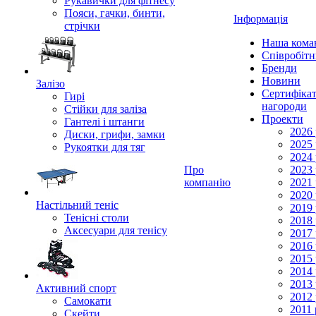
Рукавички для фітнесу
Пояси, гачки, бинти,
Інформація
стрічки
Наша кома
Співробіт
Бренди
Новини
Залізо
Сертифікат
Гирі
нагороди
Стійки для заліза
Проекти
Гантелі і штанги
2026 
Диски, грифи, замки
2025 
Рукоятки для тяг
2024 
Про
2023 
компанію
2021 
2020 
Настільний теніс
2019 
Тенісні столи
2018 
Аксесуари для тенісу
2017 
2016 
2015 
2014 
2013 
Активний спорт
2012 
Самокати
2011 
Скейти