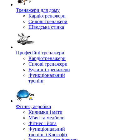
Тренажери для дому
Кардіотренажери
Силові тренажери
Шведська стінка
Професійні тренажери
Кардіотренажери
Силові тренажери
Вуличні тренажери
Функціональний
тренінг
Фітнес, аеробіка
Килимки і мати
М'ячі та медболи
Фітнес і йога
Функціональний
тренінг і Кроссфіт