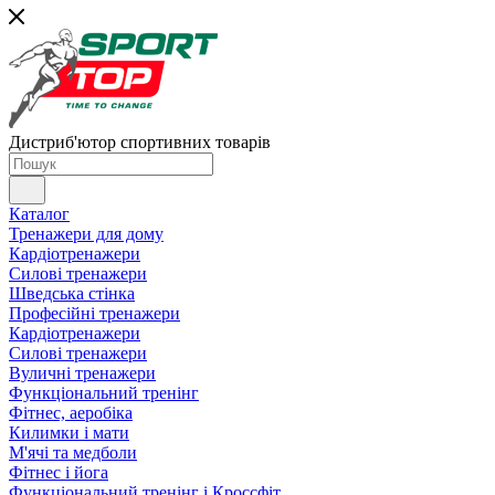
Дистриб'ютор спортивних товарів
Каталог
Тренажери для дому
Кардіотренажери
Силові тренажери
Шведська стінка
Професійні тренажери
Кардіотренажери
Силові тренажери
Вуличні тренажери
Функціональний тренінг
Фітнес, аеробіка
Килимки і мати
М'ячі та медболи
Фітнес і йога
Функціональний тренінг і Кроссфіт