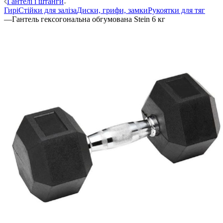
Гантелі і штанги
Гирі
Стійки для заліза
Диски, грифи, замки
Рукоятки для тяг
—
Гантель гексогональна обгумована Stein 6 кг