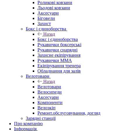
Роликові ковзани
Льодові ковзани
Аксесуари
Біговели
Захист
Бокс і єдиноборства
Назад
Бокс і єдиноборства
Рукавички боксерські
Рукавички снарядні
Захисне екіпірування
Рукавички ММА
Екіпірування тренера
Обладнання для залів
Велотовари
Назад
Велотовари
Велосипеди
Аксесуари
Компоненти
Велоэкіп
Ремонт.обслуговування, догляд
Зарядні станції
Про компанію
Інформація