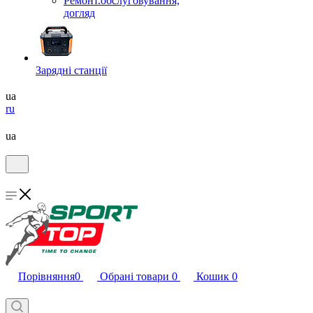
Ремонт.обслуговування,
догляд
Зарядні станції
ua
ru
ua
Порівняння
0
Обрані товари
0
Кошик
0