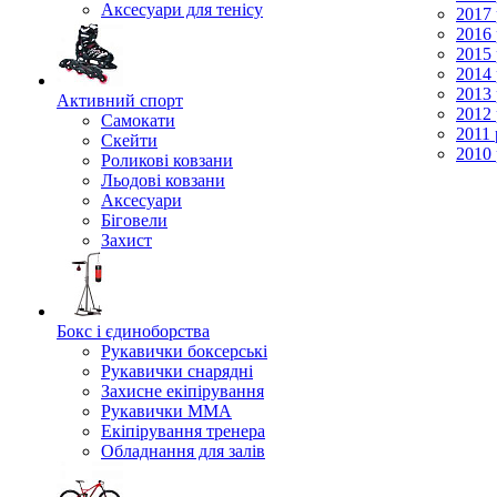
Аксесуари для тенісу
2017 
2016 
2015 
2014 
2013 
Активний спорт
2012 
Самокати
2011 
Скейти
2010 
Роликові ковзани
Льодові ковзани
Аксесуари
Біговели
Захист
Бокс і єдиноборства
Рукавички боксерські
Рукавички снарядні
Захисне екіпірування
Рукавички ММА
Екіпірування тренера
Обладнання для залів