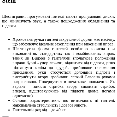
Stein
Шестигранні прогумовані гантелі мають прогумовані диски,
що мінімізують звук, а також пошкодження обладнання та
підлоги.
Хромована ручка гантелі закругленої форми має насічку,
що забезпечує ідеальне захоплення при виконанні вправ.
Шестикутна форма гантелей особливо корисна при
виконанні як стандартних так і комбінованих вправ,
таких як Burpees з гантелями (початкове положення
вправи бурпі - упор лежачи, віджатися від підлоги, різко
підтягнути коліна до грудей, прийнявши положення
присідання, руки стосуються долонями підлоги і
вистрибнути вгору, зробивши легкий Бавовна руками
над головою. Повернутися в початкове положення. Як
варіант - замість стрибка вгору, виконати стрибок
вперед, відштовхуючись від підлоги двома ногами
одночасно).
Основні характеристики, що визначають ці гантелі:
максимальна стабільність і довговічність.
Гантельний ряд від 1 до 40 кг.