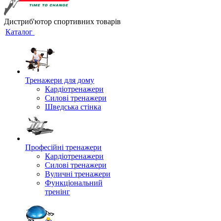
Дистриб'ютор спортивних товарів
Каталог
Тренажери для дому
Кардіотренажери
Силові тренажери
Шведська стінка
Професійні тренажери
Кардіотренажери
Силові тренажери
Вуличні тренажери
Функціональний
тренінг