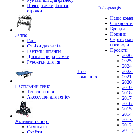
Рукавички для фітнесу
Пояси, гачки, бинти,
Інформація
стрічки
Наша кома
Співробіт
Бренди
Новини
Залізо
Сертифікат
Гирі
нагороди
Стійки для заліза
Проекти
Гантелі і штанги
2026 
Диски, грифи, замки
2025 
Рукоятки для тяг
2024 
Про
2023 
компанію
2021 
2020 
Настільний теніс
2019 
Тенісні столи
2018 
Аксесуари для тенісу
2017 
2016 
2015 
2014 
2013 
Активний спорт
2012 
Самокати
2011 
Скейти