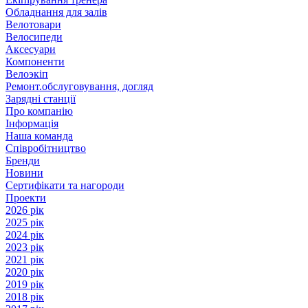
Обладнання для залів
Велотовари
Велосипеди
Аксесуари
Компоненти
Велоэкіп
Ремонт.обслуговування, догляд
Зарядні станції
Про компанію
Інформація
Наша команда
Співробітництво
Бренди
Новини
Сертифікати та нагороди
Проекти
2026 рік
2025 рік
2024 рік
2023 рік
2021 рік
2020 рік
2019 рік
2018 рік