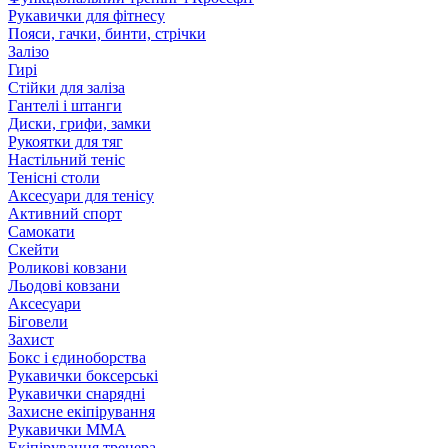
Рукавички для фітнесу
Пояси, гачки, бинти, стрічки
Залізо
Гирі
Стійки для заліза
Гантелі і штанги
Диски, грифи, замки
Рукоятки для тяг
Настільний теніс
Тенісні столи
Аксесуари для тенісу
Активний спорт
Самокати
Скейти
Роликові ковзани
Льодові ковзани
Аксесуари
Біговели
Захист
Бокс і єдиноборства
Рукавички боксерські
Рукавички снарядні
Захисне екіпірування
Рукавички ММА
Екіпірування тренера