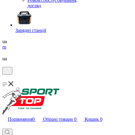
Ремонт.обслуговування,
догляд
Зарядні станції
ua
ru
ua
Порівняння
0
Обрані товари
0
Кошик
0