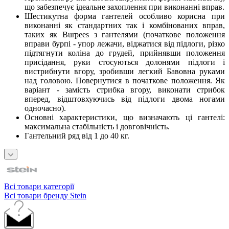
що забезпечує ідеальне захоплення при виконанні вправ.
Шестикутна форма гантелей особливо корисна при
виконанні як стандартних так і комбінованих вправ,
таких як Burpees з гантелями (початкове положення
вправи бурпі - упор лежачи, віджатися від підлоги, різко
підтягнути коліна до грудей, прийнявши положення
присідання, руки стосуються долонями підлоги і
вистрибнути вгору, зробивши легкий Бавовна руками
над головою. Повернутися в початкове положення. Як
варіант - замість стрибка вгору, виконати стрибок
вперед, відштовхуючись від підлоги двома ногами
одночасно).
Основні характеристики, що визначають ці гантелі:
максимальна стабільність і довговічність.
Гантельний ряд від 1 до 40 кг.
Всі товари категорії
Всі товари бренду Stein