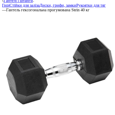
Гантелі і штанги
Гирі
Стійки для заліза
Диски, грифи, замки
Рукоятки для тяг
—
Гантель гексогональна прогумована Stein 40 кг