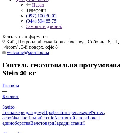
Назад
Телефони
(097) 106 30 05
(044) 594 85 75
Замовити дзвінок
Контактна інформація
Київ, Петропавлівська Борщагівка, вул. Соборна, 6, ТЦ
"4room", 3-й поверх, офіс 8.
welcome@sporttop.ua
Гантель гексогональна прогумована
Stein 40 кг
Головна
—
Каталог
—
Залізо
Тренажери для дому
Професійні тренажери
Фітнес,
аеробіка
Настільний теніс
Активний спорт
Бокс і
єдиноборства
Велотовари
Зарядні станції
—