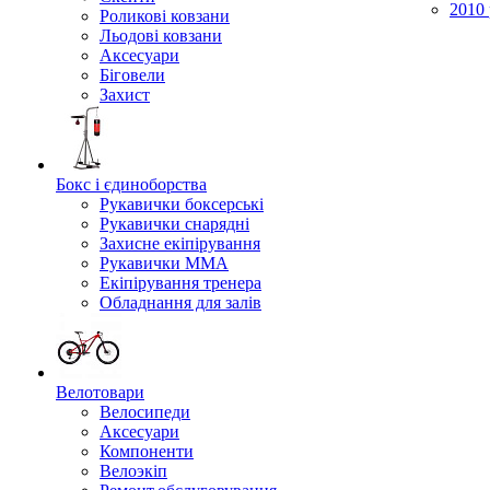
2010 
Роликові ковзани
Льодові ковзани
Аксесуари
Біговели
Захист
Бокс і єдиноборства
Рукавички боксерські
Рукавички снарядні
Захисне екіпірування
Рукавички ММА
Екіпірування тренера
Обладнання для залів
Велотовари
Велосипеди
Аксесуари
Компоненти
Велоэкіп