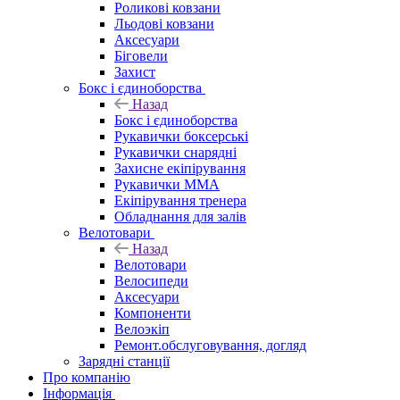
Роликові ковзани
Льодові ковзани
Аксесуари
Біговели
Захист
Бокс і єдиноборства
Назад
Бокс і єдиноборства
Рукавички боксерські
Рукавички снарядні
Захисне екіпірування
Рукавички ММА
Екіпірування тренера
Обладнання для залів
Велотовари
Назад
Велотовари
Велосипеди
Аксесуари
Компоненти
Велоэкіп
Ремонт.обслуговування, догляд
Зарядні станції
Про компанію
Інформація