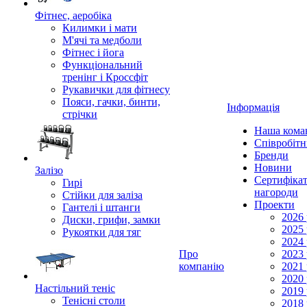
Фітнес, аеробіка
Килимки і мати
М'ячі та медболи
Фітнес і йога
Функціональний
тренінг і Кроссфіт
Рукавички для фітнесу
Пояси, гачки, бинти,
Інформація
стрічки
Наша кома
Співробіт
Бренди
Новини
Залізо
Сертифікат
Гирі
нагороди
Стійки для заліза
Проекти
Гантелі і штанги
2026 
Диски, грифи, замки
2025 
Рукоятки для тяг
2024 
Про
2023 
компанію
2021 
2020 
Настільний теніс
2019 
Тенісні столи
2018 