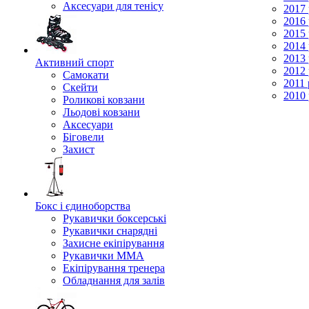
Аксесуари для тенісу
2017 
2016 
2015 
2014 
2013 
Активний спорт
2012 
Самокати
2011 
Скейти
2010 
Роликові ковзани
Льодові ковзани
Аксесуари
Біговели
Захист
Бокс і єдиноборства
Рукавички боксерські
Рукавички снарядні
Захисне екіпірування
Рукавички ММА
Екіпірування тренера
Обладнання для залів