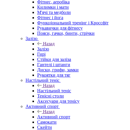
Фітнес, аеробіка
Килимки і мати
М'ячі та медболи
Фітнес і йога
Функціональний тренінг і Кроссфіт
Рукавички для фітнесу
Пояси, гачки, бинти, стрічки
Залізо
Назад
Залізо
Гирі
Стійки для заліза
Гантелі і штанги
Диски, грифи, замки
Рукоятки для тяг
Настільний теніс
Назад
Настільний теніс
Тенісні столи
Аксесуари для тенісу
Активний спорт
Назад
Активний спорт
Самокати
Скейти