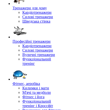
Тренажери для дому
Кардіотренажери
Силові тренажери
Шведська стінка
Професійні тренажери
Кардіотренажери
Силові тренажери
Вуличні тренажери
Функціональний
тренінг
Фітнес, аеробіка
Килимки і мати
М'ячі та медболи
Фітнес і йога
Функціональний
тренінг і Кроссфіт