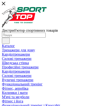
Дистриб'ютор спортивних товарів
Каталог
Тренажери для дому
Кардіотренажери
Силові тренажери
Шведська стінка
Професійні тренажери
Кардіотренажери
Силові тренажери
Вуличні тренажери
Функціональний тренінг
Фітнес, аеробіка
Килимки і мати
М'ячі та медболи
Фітнес і йога
Функціональний тренінг і Кроссфіт