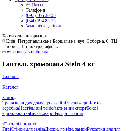
Назад
Телефони
(097) 106 30 05
(044) 594 85 75
Замовити дзвінок
Контактна інформація
Київ, Петропавлівська Борщагівка, вул. Соборна, 6, ТЦ
"4room", 3-й поверх, офіс 8.
welcome@sporttop.ua
Гантель хромована Stein 4 кг
Головна
—
Каталог
—
Залізо
Тренажери для дому
Професійні тренажери
Фітнес,
аеробіка
Настільний теніс
Активний спорт
Бокс і
єдиноборства
Велотовари
Зарядні станції
—
Гантелі і штанги
Гирі
Стійки для заліза
Диски, грифи, замки
Рукоятки для тяг