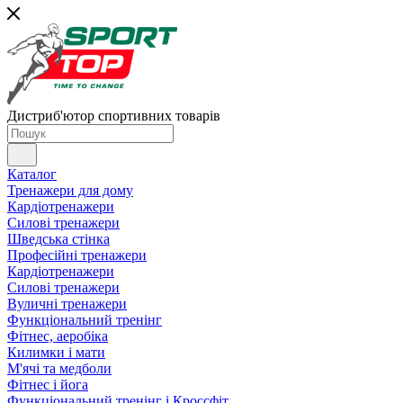
Дистриб'ютор спортивних товарів
Каталог
Тренажери для дому
Кардіотренажери
Силові тренажери
Шведська стінка
Професійні тренажери
Кардіотренажери
Силові тренажери
Вуличні тренажери
Функціональний тренінг
Фітнес, аеробіка
Килимки і мати
М'ячі та медболи
Фітнес і йога
Функціональний тренінг і Кроссфіт