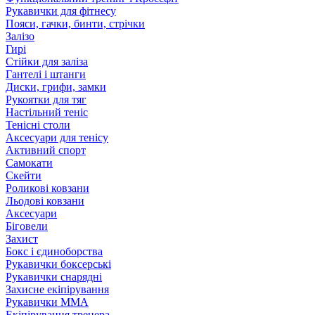
Рукавички для фітнесу
Пояси, гачки, бинти, стрічки
Залізо
Гирі
Стійки для заліза
Гантелі і штанги
Диски, грифи, замки
Рукоятки для тяг
Настільний теніс
Тенісні столи
Аксесуари для тенісу
Активний спорт
Самокати
Скейти
Роликові ковзани
Льодові ковзани
Аксесуари
Біговели
Захист
Бокс і єдиноборства
Рукавички боксерські
Рукавички снарядні
Захисне екіпірування
Рукавички ММА
Екіпірування тренера