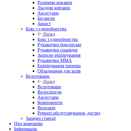
Роликові ковзани
Льодові ковзани
Аксесуари
Біговели
Захист
Бокс і єдиноборства
Назад
Бокс і єдиноборства
Рукавички боксерські
Рукавички снарядні
Захисне екіпірування
Рукавички ММА
Екіпірування тренера
Обладнання для залів
Велотовари
Назад
Велотовари
Велосипеди
Аксесуари
Компоненти
Велоэкіп
Ремонт.обслуговування, догляд
Зарядні станції
Про компанію
Інформація