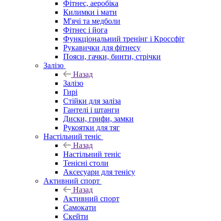
Фітнес, аеробіка
Килимки і мати
М'ячі та медболи
Фітнес і йога
Функціональний тренінг і Кроссфіт
Рукавички для фітнесу
Пояси, гачки, бинти, стрічки
Залізо
Назад
Залізо
Гирі
Стійки для заліза
Гантелі і штанги
Диски, грифи, замки
Рукоятки для тяг
Настільний теніс
Назад
Настільний теніс
Тенісні столи
Аксесуари для тенісу
Активний спорт
Назад
Активний спорт
Самокати
Скейти