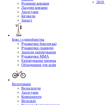
2010 
Роликові ковзани
Льодові ковзани
Аксесуари
Біговели
Захист
Бокс і єдиноборства
Рукавички боксерські
Рукавички снарядні
Захисне екіпірування
Рукавички ММА
Екіпірування тренера
Обладнання для залів
Велотовари
Велосипеди
Аксесуари
Компоненти
Велоэкіп