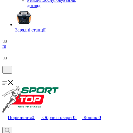
Ремонт.обслуговування,
догляд
Зарядні станції
ua
ru
ua
Порівняння
0
Обрані товари
0
Кошик
0