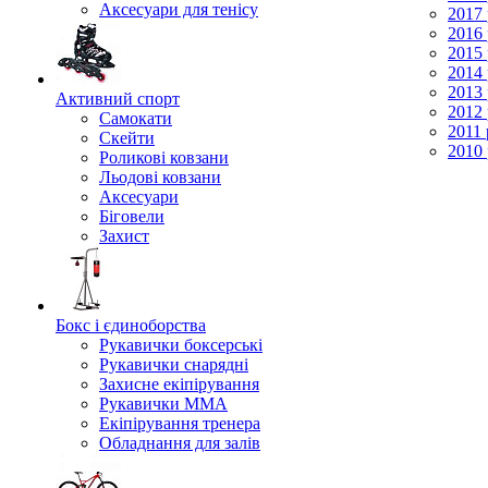
Аксесуари для тенісу
2017 
2016 
2015 
2014 
2013 
Активний спорт
2012 
Самокати
2011 
Скейти
2010 
Роликові ковзани
Льодові ковзани
Аксесуари
Біговели
Захист
Бокс і єдиноборства
Рукавички боксерські
Рукавички снарядні
Захисне екіпірування
Рукавички ММА
Екіпірування тренера
Обладнання для залів