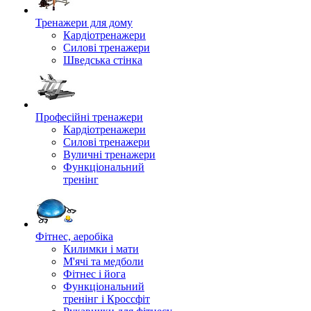
Тренажери для дому
Кардіотренажери
Силові тренажери
Шведська стінка
Професійні тренажери
Кардіотренажери
Силові тренажери
Вуличні тренажери
Функціональний
тренінг
Фітнес, аеробіка
Килимки і мати
М'ячі та медболи
Фітнес і йога
Функціональний
тренінг і Кроссфіт