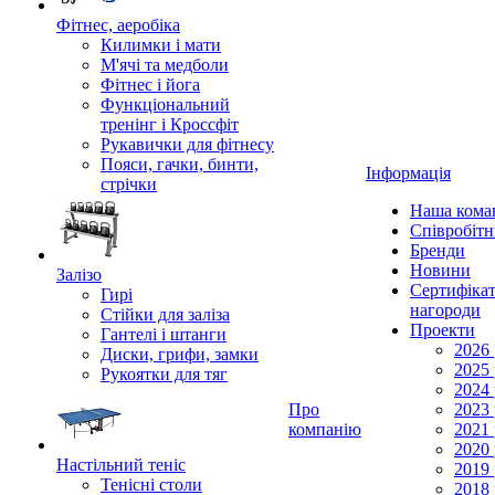
Фітнес, аеробіка
Килимки і мати
М'ячі та медболи
Фітнес і йога
Функціональний
тренінг і Кроссфіт
Рукавички для фітнесу
Пояси, гачки, бинти,
Інформація
стрічки
Наша кома
Співробіт
Бренди
Новини
Залізо
Сертифікат
Гирі
нагороди
Стійки для заліза
Проекти
Гантелі і штанги
2026 
Диски, грифи, замки
2025 
Рукоятки для тяг
2024 
Про
2023 
компанію
2021 
2020 
Настільний теніс
2019 
Тенісні столи
2018 