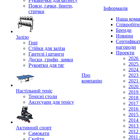
Рукавички для фітнесу
Пояси, гачки, бинти,
Інформація
стрічки
Наша кома
Співробіт
Бренди
Новини
Залізо
Сертифікат
Гирі
нагороди
Стійки для заліза
Проекти
Гантелі і штанги
2026 
Диски, грифи, замки
2025 
Рукоятки для тяг
2024 
Про
2023 
компанію
2021 
2020 
Настільний теніс
2019 
Тенісні столи
2018 
Аксесуари для тенісу
2017 
2016 
2015 
2014 
2013 
Активний спорт
2012 
Самокати
2011 
Скейти