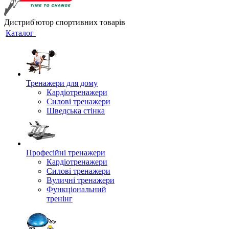
Дистриб'ютор спортивних товарів
Каталог
Тренажери для дому
Кардіотренажери
Силові тренажери
Шведська стінка
Професійні тренажери
Кардіотренажери
Силові тренажери
Вуличні тренажери
Функціональний
тренінг