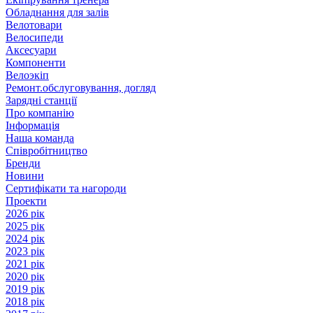
Обладнання для залів
Велотовари
Велосипеди
Аксесуари
Компоненти
Велоэкіп
Ремонт.обслуговування, догляд
Зарядні станції
Про компанію
Інформація
Наша команда
Співробітництво
Бренди
Новини
Сертифікати та нагороди
Проекти
2026 рік
2025 рік
2024 рік
2023 рік
2021 рік
2020 рік
2019 рік
2018 рік