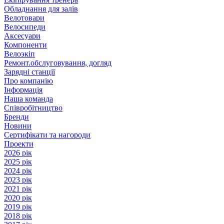
Обладнання для залів
Велотовари
Велосипеди
Аксесуари
Компоненти
Велоэкіп
Ремонт.обслуговування, догляд
Зарядні станції
Про компанію
Інформація
Наша команда
Співробітництво
Бренди
Новини
Сертифікати та нагороди
Проекти
2026 рік
2025 рік
2024 рік
2023 рік
2021 рік
2020 рік
2019 рік
2018 рік