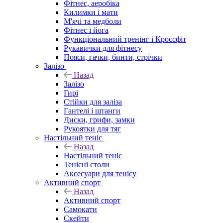
Фітнес, аеробіка
Килимки і мати
М'ячі та медболи
Фітнес і йога
Функціональний тренінг і Кроссфіт
Рукавички для фітнесу
Пояси, гачки, бинти, стрічки
Залізо
Назад
Залізо
Гирі
Стійки для заліза
Гантелі і штанги
Диски, грифи, замки
Рукоятки для тяг
Настільний теніс
Назад
Настільний теніс
Тенісні столи
Аксесуари для тенісу
Активний спорт
Назад
Активний спорт
Самокати
Скейти