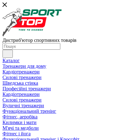
Дистриб'ютор спортивних товарів
Каталог
Тренажери для дому
Кардіотренажери
Силові тренажери
Шведська стінка
Професійні тренажери
Кардіотренажери
Силові тренажери
Вуличні тренажери
Функціональний тренінг
Фітнес, аеробіка
Килимки і мати
М'ячі та медболи
Фітнес і йога
Функціональний тренінг і Кроссфіт