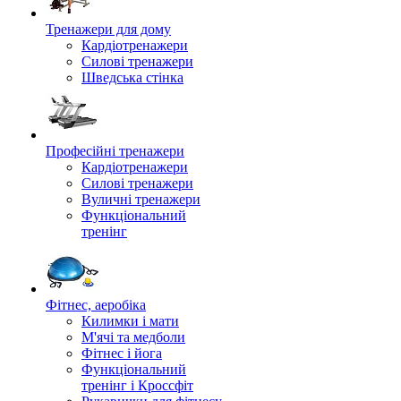
Тренажери для дому
Кардіотренажери
Силові тренажери
Шведська стінка
Професійні тренажери
Кардіотренажери
Силові тренажери
Вуличні тренажери
Функціональний
тренінг
Фітнес, аеробіка
Килимки і мати
М'ячі та медболи
Фітнес і йога
Функціональний
тренінг і Кроссфіт