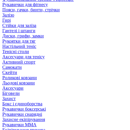
Рукавички для фітнесу
Пояси, гачки, бинти, стрічки
Залізо
Гирі
Стійки для заліза
Гантелі і штанги
Диски, грифи, замки
Рукоятки для тяг
Настільний теніс
Тенісні столи
Аксесуари для тенісу
Активний спорт
Самокати
Скейти
Роликові ковзани
Льодові ковзани
Аксесуари
Біговели
Захист
Бокс і єдиноборства
Рукавички боксерські
Рукавички снарядні
Захисне екіпірування
Рукавички ММА
Екіпірування тренера