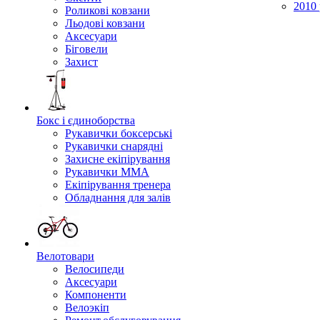
2010 
Роликові ковзани
Льодові ковзани
Аксесуари
Біговели
Захист
Бокс і єдиноборства
Рукавички боксерські
Рукавички снарядні
Захисне екіпірування
Рукавички ММА
Екіпірування тренера
Обладнання для залів
Велотовари
Велосипеди
Аксесуари
Компоненти
Велоэкіп