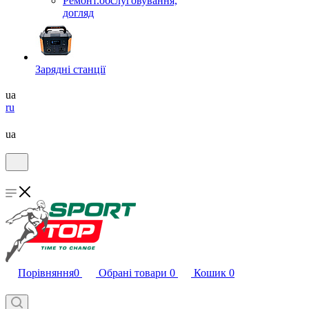
Ремонт.обслуговування,
догляд
Зарядні станції
ua
ru
ua
Порівняння
0
Обрані товари
0
Кошик
0