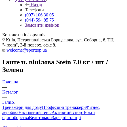
Назад
Телефони
(097) 106 30 05
(044) 594 85 75
Замовити дзвінок
Контактна інформація
Київ, Петропавлівська Борщагівка, вул. Соборна, 6, ТЦ
"4room", 3-й поверх, офіс 8.
welcome@sporttop.ua
Гантель вінілова Stein 7.0 кг / шт /
Зелена
Головна
—
Каталог
—
Залізо
Тренажери для дому
Професійні тренажери
Фітнес,
аеробіка
Настільний теніс
Активний спорт
Бокс і
єдиноборства
Велотовари
Зарядні станції
—