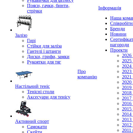
Рукавички для фітнесу
Пояси, гачки, бинти,
Інформація
стрічки
Наша кома
Співробіт
Бренди
Новини
Залізо
Сертифікат
Гирі
нагороди
Стійки для заліза
Проекти
Гантелі і штанги
2026 
Диски, грифи, замки
2025 
Рукоятки для тяг
2024 
Про
2023 
компанію
2021 
2020 
Настільний теніс
2019 
Тенісні столи
2018 
Аксесуари для тенісу
2017 
2016 
2015 
2014 
2013 
Активний спорт
2012 
Самокати
2011 
Скейти