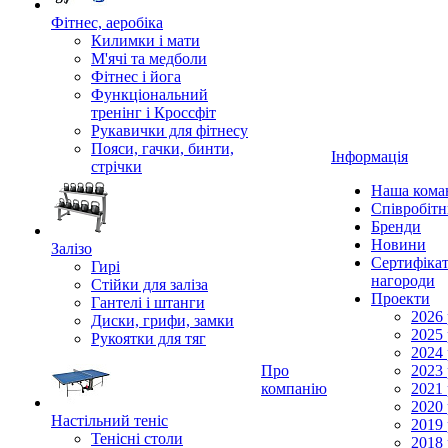
Фітнес, аеробіка
Килимки і мати
М'ячі та медболи
Фітнес і йога
Функціональний
тренінг і Кроссфіт
Рукавички для фітнесу
Пояси, гачки, бинти,
Інформація
стрічки
Наша кома
Співробіт
Бренди
Новини
Залізо
Сертифікат
Гирі
нагороди
Стійки для заліза
Проекти
Гантелі і штанги
2026 
Диски, грифи, замки
2025 
Рукоятки для тяг
2024 
Про
2023 
компанію
2021 
2020 
Настільний теніс
2019 
Тенісні столи
2018 