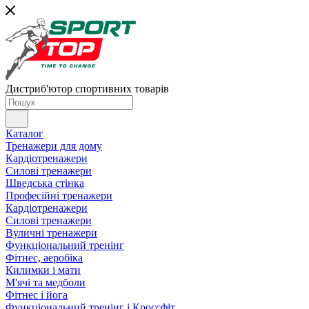
Дистриб'ютор спортивних товарів
Каталог
Тренажери для дому
Кардіотренажери
Силові тренажери
Шведська стінка
Професійні тренажери
Кардіотренажери
Силові тренажери
Вуличні тренажери
Функціональний тренінг
Фітнес, аеробіка
Килимки і мати
М'ячі та медболи
Фітнес і йога
Функціональний тренінг і Кроссфіт