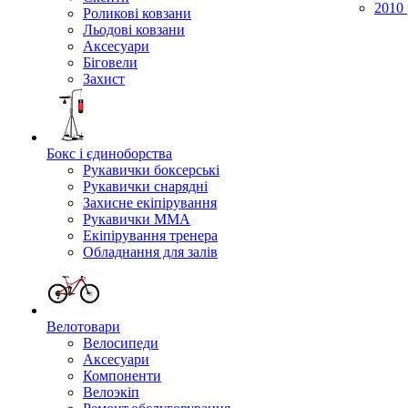
2010 
Роликові ковзани
Льодові ковзани
Аксесуари
Біговели
Захист
Бокс і єдиноборства
Рукавички боксерські
Рукавички снарядні
Захисне екіпірування
Рукавички ММА
Екіпірування тренера
Обладнання для залів
Велотовари
Велосипеди
Аксесуари
Компоненти
Велоэкіп