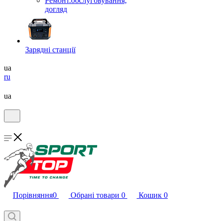
Ремонт.обслуговування,
догляд
Зарядні станції
ua
ru
ua
Порівняння
0
Обрані товари
0
Кошик
0