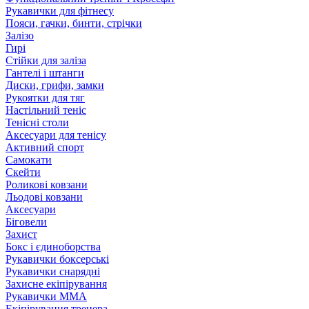
Рукавички для фітнесу
Пояси, гачки, бинти, стрічки
Залізо
Гирі
Стійки для заліза
Гантелі і штанги
Диски, грифи, замки
Рукоятки для тяг
Настільний теніс
Тенісні столи
Аксесуари для тенісу
Активний спорт
Самокати
Скейти
Роликові ковзани
Льодові ковзани
Аксесуари
Біговели
Захист
Бокс і єдиноборства
Рукавички боксерські
Рукавички снарядні
Захисне екіпірування
Рукавички ММА
Екіпірування тренера