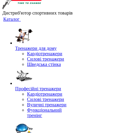
Дистриб'ютор спортивних товарів
Каталог
Тренажери для дому
Кардіотренажери
Силові тренажери
Шведська стінка
Професійні тренажери
Кардіотренажери
Силові тренажери
Вуличні тренажери
Функціональний
тренінг