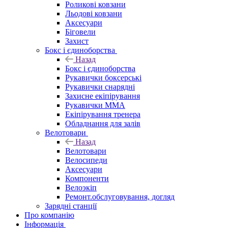
Роликові ковзани
Льодові ковзани
Аксесуари
Біговели
Захист
Бокс і єдиноборства
Назад
Бокс і єдиноборства
Рукавички боксерські
Рукавички снарядні
Захисне екіпірування
Рукавички ММА
Екіпірування тренера
Обладнання для залів
Велотовари
Назад
Велотовари
Велосипеди
Аксесуари
Компоненти
Велоэкіп
Ремонт.обслуговування, догляд
Зарядні станції
Про компанію
Інформація