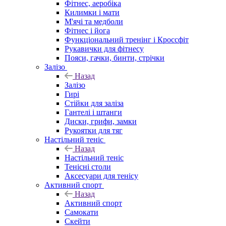
Фітнес, аеробіка
Килимки і мати
М'ячі та медболи
Фітнес і йога
Функціональний тренінг і Кроссфіт
Рукавички для фітнесу
Пояси, гачки, бинти, стрічки
Залізо
Назад
Залізо
Гирі
Стійки для заліза
Гантелі і штанги
Диски, грифи, замки
Рукоятки для тяг
Настільний теніс
Назад
Настільний теніс
Тенісні столи
Аксесуари для тенісу
Активний спорт
Назад
Активний спорт
Самокати
Скейти