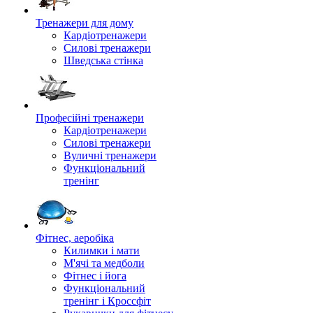
Тренажери для дому
Кардіотренажери
Силові тренажери
Шведська стінка
Професійні тренажери
Кардіотренажери
Силові тренажери
Вуличні тренажери
Функціональний
тренінг
Фітнес, аеробіка
Килимки і мати
М'ячі та медболи
Фітнес і йога
Функціональний
тренінг і Кроссфіт