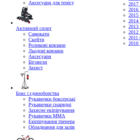
Аксесуари для тенісу
2017 
2016 
2015 
2014 
2013 
Активний спорт
2012 
Самокати
2011 
Скейти
2010 
Роликові ковзани
Льодові ковзани
Аксесуари
Біговели
Захист
Бокс і єдиноборства
Рукавички боксерські
Рукавички снарядні
Захисне екіпірування
Рукавички ММА
Екіпірування тренера
Обладнання для залів