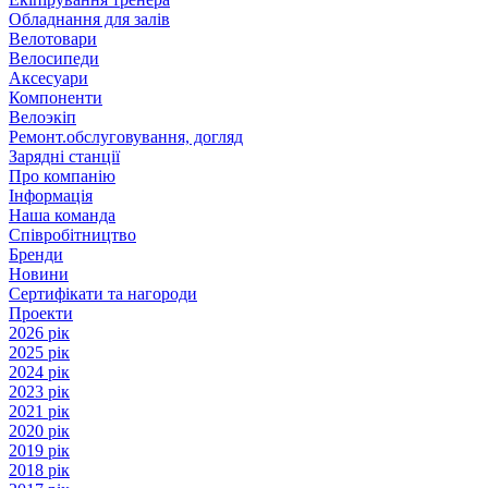
Обладнання для залів
Велотовари
Велосипеди
Аксесуари
Компоненти
Велоэкіп
Ремонт.обслуговування, догляд
Зарядні станції
Про компанію
Інформація
Наша команда
Співробітництво
Бренди
Новини
Сертифікати та нагороди
Проекти
2026 рік
2025 рік
2024 рік
2023 рік
2021 рік
2020 рік
2019 рік
2018 рік