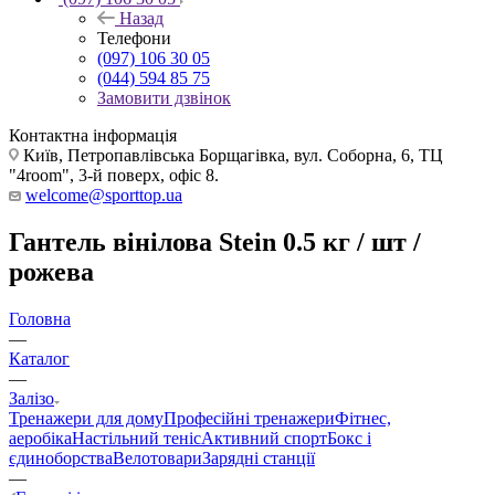
Назад
Телефони
(097) 106 30 05
(044) 594 85 75
Замовити дзвінок
Контактна інформація
Київ, Петропавлівська Борщагівка, вул. Соборна, 6, ТЦ
"4room", 3-й поверх, офіс 8.
welcome@sporttop.ua
Гантель вінілова Stein 0.5 кг / шт /
рожева
Головна
—
Каталог
—
Залізо
Тренажери для дому
Професійні тренажери
Фітнес,
аеробіка
Настільний теніс
Активний спорт
Бокс і
єдиноборства
Велотовари
Зарядні станції
—