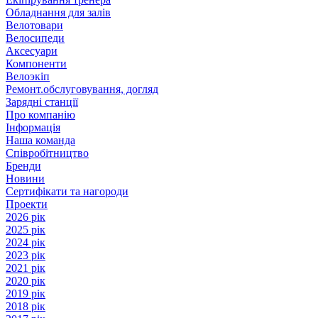
Обладнання для залів
Велотовари
Велосипеди
Аксесуари
Компоненти
Велоэкіп
Ремонт.обслуговування, догляд
Зарядні станції
Про компанію
Інформація
Наша команда
Співробітництво
Бренди
Новини
Сертифікати та нагороди
Проекти
2026 рік
2025 рік
2024 рік
2023 рік
2021 рік
2020 рік
2019 рік
2018 рік