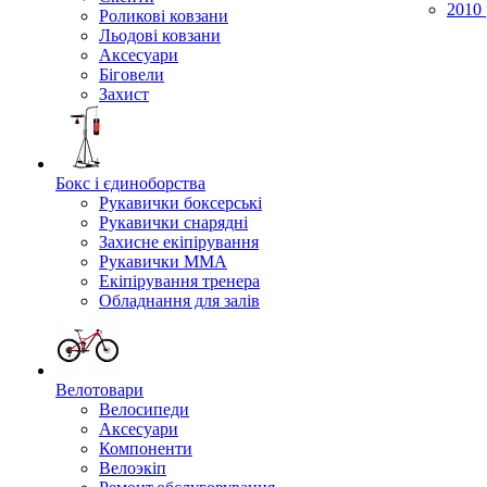
2010 
Роликові ковзани
Льодові ковзани
Аксесуари
Біговели
Захист
Бокс і єдиноборства
Рукавички боксерські
Рукавички снарядні
Захисне екіпірування
Рукавички ММА
Екіпірування тренера
Обладнання для залів
Велотовари
Велосипеди
Аксесуари
Компоненти
Велоэкіп