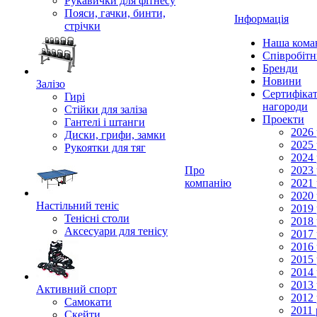
Рукавички для фітнесу
Пояси, гачки, бинти,
Інформація
стрічки
Наша кома
Співробіт
Бренди
Новини
Залізо
Сертифікат
Гирі
нагороди
Стійки для заліза
Проекти
Гантелі і штанги
2026 
Диски, грифи, замки
2025 
Рукоятки для тяг
2024 
Про
2023 
компанію
2021 
2020 
Настільний теніс
2019 
Тенісні столи
2018 
Аксесуари для тенісу
2017 
2016 
2015 
2014 
2013 
Активний спорт
2012 
Самокати
2011 
Скейти