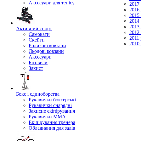
Аксесуари для тенісу
2017 
2016 
2015 
2014 
2013 
Активний спорт
2012 
Самокати
2011 
Скейти
2010 
Роликові ковзани
Льодові ковзани
Аксесуари
Біговели
Захист
Бокс і єдиноборства
Рукавички боксерські
Рукавички снарядні
Захисне екіпірування
Рукавички ММА
Екіпірування тренера
Обладнання для залів