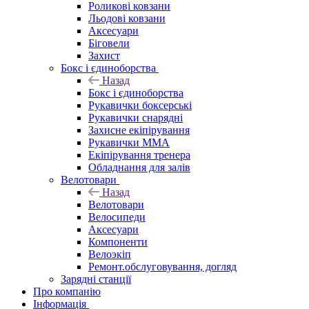
Роликові ковзани
Льодові ковзани
Аксесуари
Біговели
Захист
Бокс і єдиноборства
Назад
Бокс і єдиноборства
Рукавички боксерські
Рукавички снарядні
Захисне екіпірування
Рукавички ММА
Екіпірування тренера
Обладнання для залів
Велотовари
Назад
Велотовари
Велосипеди
Аксесуари
Компоненти
Велоэкіп
Ремонт.обслуговування, догляд
Зарядні станції
Про компанію
Інформація