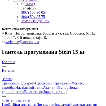
Назад
Телефони
(097) 106 30 05
(044) 594 85 75
Замовити дзвінок
Контактна інформація
Київ, Петропавлівська Борщагівка, вул. Соборна, 6, ТЦ
"4room", 3-й поверх, офіс 8.
welcome@sporttop.ua
Гантель прогумована Stein 15 кг
Головна
—
Каталог
—
Залізо
Тренажери для дому
Професійні тренажери
Фітнес,
аеробіка
Настільний теніс
Активний спорт
Бокс і
єдиноборства
Велотовари
Зарядні станції
—
Гантелі і штанги
Гирі
Стійки для заліза
Диски, грифи, замки
Рукоятки для тяг