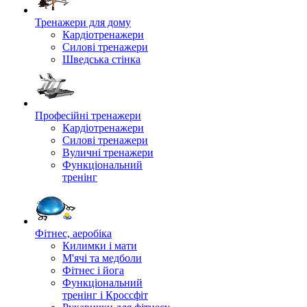
Тренажери для дому
Кардіотренажери
Силові тренажери
Шведська стінка
Професійні тренажери
Кардіотренажери
Силові тренажери
Вуличні тренажери
Функціональний
тренінг
Фітнес, аеробіка
Килимки і мати
М'ячі та медболи
Фітнес і йога
Функціональний
тренінг і Кроссфіт