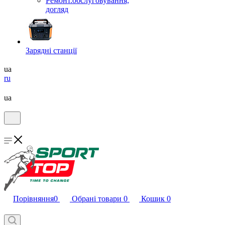
Ремонт.обслуговування,
догляд
Зарядні станції
ua
ru
ua
Порівняння
0
Обрані товари
0
Кошик
0