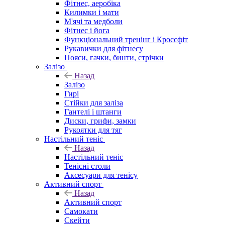
Фітнес, аеробіка
Килимки і мати
М'ячі та медболи
Фітнес і йога
Функціональний тренінг і Кроссфіт
Рукавички для фітнесу
Пояси, гачки, бинти, стрічки
Залізо
Назад
Залізо
Гирі
Стійки для заліза
Гантелі і штанги
Диски, грифи, замки
Рукоятки для тяг
Настільний теніс
Назад
Настільний теніс
Тенісні столи
Аксесуари для тенісу
Активний спорт
Назад
Активний спорт
Самокати
Скейти