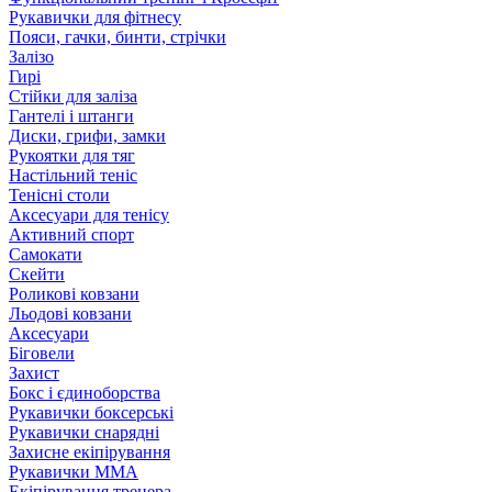
Рукавички для фітнесу
Пояси, гачки, бинти, стрічки
Залізо
Гирі
Стійки для заліза
Гантелі і штанги
Диски, грифи, замки
Рукоятки для тяг
Настільний теніс
Тенісні столи
Аксесуари для тенісу
Активний спорт
Самокати
Скейти
Роликові ковзани
Льодові ковзани
Аксесуари
Біговели
Захист
Бокс і єдиноборства
Рукавички боксерські
Рукавички снарядні
Захисне екіпірування
Рукавички ММА
Екіпірування тренера