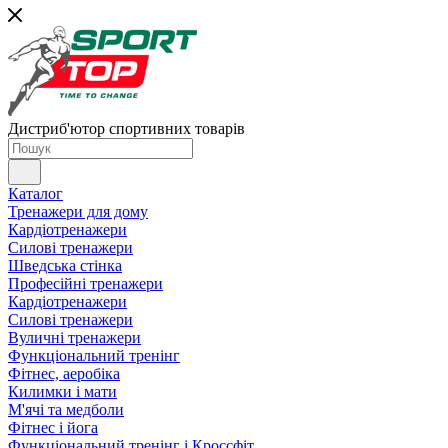
Дистриб'ютор спортивних товарів
Каталог
Тренажери для дому
Кардіотренажери
Силові тренажери
Шведська стінка
Професійні тренажери
Кардіотренажери
Силові тренажери
Вуличні тренажери
Функціональний тренінг
Фітнес, аеробіка
Килимки і мати
М'ячі та медболи
Фітнес і йога
Функціональний тренінг і Кроссфіт