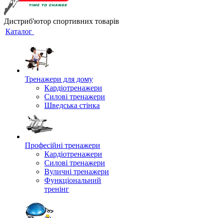
Дистриб'ютор спортивних товарів
Каталог
Тренажери для дому
Кардіотренажери
Силові тренажери
Шведська стінка
Професійні тренажери
Кардіотренажери
Силові тренажери
Вуличні тренажери
Функціональний
тренінг