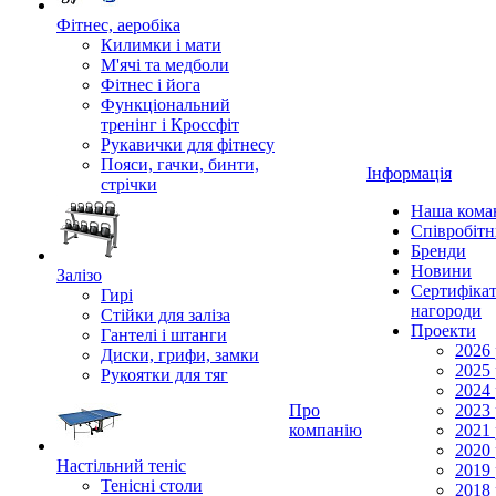
Фітнес, аеробіка
Килимки і мати
М'ячі та медболи
Фітнес і йога
Функціональний
тренінг і Кроссфіт
Рукавички для фітнесу
Пояси, гачки, бинти,
Інформація
стрічки
Наша кома
Співробіт
Бренди
Новини
Залізо
Сертифікат
Гирі
нагороди
Стійки для заліза
Проекти
Гантелі і штанги
2026 
Диски, грифи, замки
2025 
Рукоятки для тяг
2024 
Про
2023 
компанію
2021 
2020 
Настільний теніс
2019 
Тенісні столи
2018 