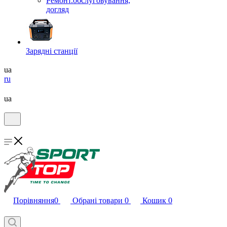
Ремонт.обслуговування,
догляд
Зарядні станції
ua
ru
ua
Порівняння
0
Обрані товари
0
Кошик
0