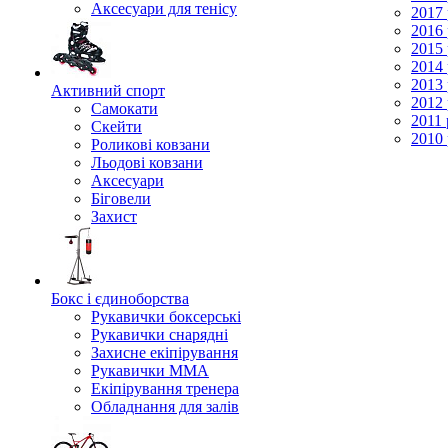
Аксесуари для тенісу
2017 
2016 
2015 
2014 
2013 
Активний спорт
2012 
Самокати
2011 
Скейти
2010 
Роликові ковзани
Льодові ковзани
Аксесуари
Біговели
Захист
Бокс і єдиноборства
Рукавички боксерські
Рукавички снарядні
Захисне екіпірування
Рукавички ММА
Екіпірування тренера
Обладнання для залів