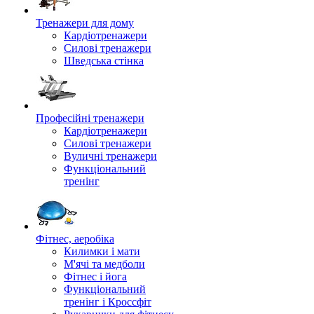
Тренажери для дому
Кардіотренажери
Силові тренажери
Шведська стінка
Професійні тренажери
Кардіотренажери
Силові тренажери
Вуличні тренажери
Функціональний
тренінг
Фітнес, аеробіка
Килимки і мати
М'ячі та медболи
Фітнес і йога
Функціональний
тренінг і Кроссфіт