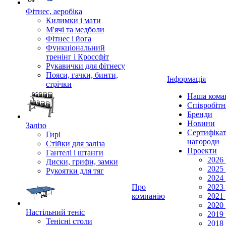
Фітнес, аеробіка
Килимки і мати
М'ячі та медболи
Фітнес і йога
Функціональний
тренінг і Кроссфіт
Рукавички для фітнесу
Пояси, гачки, бинти,
Інформація
стрічки
Наша кома
Співробіт
Бренди
Новини
Залізо
Сертифікат
Гирі
нагороди
Стійки для заліза
Проекти
Гантелі і штанги
2026 
Диски, грифи, замки
2025 
Рукоятки для тяг
2024 
Про
2023 
компанію
2021 
2020 
Настільний теніс
2019 
Тенісні столи
2018 