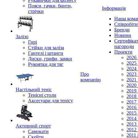
Рукавички для фітнесу
Пояси, гачки, бинти,
Інформація
стрічки
Наша кома
Співробіт
Бренди
Новини
Залізо
Сертифікат
Гирі
нагороди
Стійки для заліза
Проекти
Гантелі і штанги
2026 
Диски, грифи, замки
2025 
Рукоятки для тяг
2024 
Про
2023 
компанію
2021 
2020 
Настільний теніс
2019 
Тенісні столи
2018 
Аксесуари для тенісу
2017 
2016 
2015 
2014 
2013 
Активний спорт
2012 
Самокати
2011 
Скейти