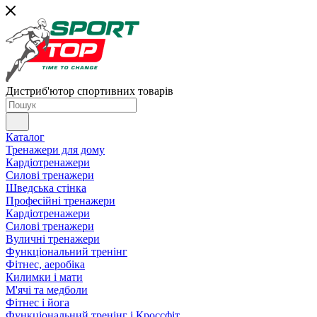
Дистриб'ютор спортивних товарів
Каталог
Тренажери для дому
Кардіотренажери
Силові тренажери
Шведська стінка
Професійні тренажери
Кардіотренажери
Силові тренажери
Вуличні тренажери
Функціональний тренінг
Фітнес, аеробіка
Килимки і мати
М'ячі та медболи
Фітнес і йога
Функціональний тренінг і Кроссфіт