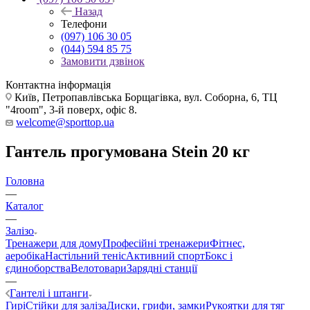
Назад
Телефони
(097) 106 30 05
(044) 594 85 75
Замовити дзвінок
Контактна інформація
Київ, Петропавлівська Борщагівка, вул. Соборна, 6, ТЦ
"4room", 3-й поверх, офіс 8.
welcome@sporttop.ua
Гантель прогумована Stein 20 кг
Головна
—
Каталог
—
Залізо
Тренажери для дому
Професійні тренажери
Фітнес,
аеробіка
Настільний теніс
Активний спорт
Бокс і
єдиноборства
Велотовари
Зарядні станції
—
Гантелі і штанги
Гирі
Стійки для заліза
Диски, грифи, замки
Рукоятки для тяг