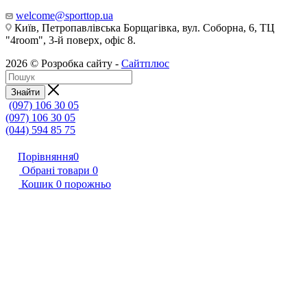
welcome@sporttop.ua
Київ, Петропавлівська Борщагівка, вул. Соборна, 6, ТЦ
"4room", 3-й поверх, офіс 8.
2026 © Розробка сайту -
Сайтплюс
Знайти
(097) 106 30 05
(097) 106 30 05
(044) 594 85 75
Порівняння
0
Обрані товари
0
Кошик
0
порожньо