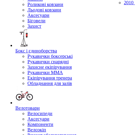
2010 
Роликові ковзани
Льодові ковзани
Аксесуари
Біговели
Захист
Бокс і єдиноборства
Рукавички боксерські
Рукавички снарядні
Захисне екіпірування
Рукавички ММА
Екіпірування тренера
Обладнання для залів
Велотовари
Велосипеди
Аксесуари
Компоненти
Велоэкіп