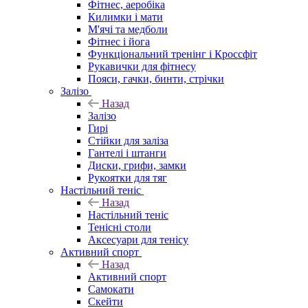
Фітнес, аеробіка
Килимки і мати
М'ячі та медболи
Фітнес і йога
Функціональний тренінг і Кроссфіт
Рукавички для фітнесу
Пояси, гачки, бинти, стрічки
Залізо
Назад
Залізо
Гирі
Стійки для заліза
Гантелі і штанги
Диски, грифи, замки
Рукоятки для тяг
Настільний теніс
Назад
Настільний теніс
Тенісні столи
Аксесуари для тенісу
Активний спорт
Назад
Активний спорт
Самокати
Скейти