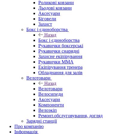
Роликові ковзани
Льодові ковзани
Аксесуари
Біговели
Захист
Бокс і єдиноборства
Назад
Бокс і єдиноборства
Рукавички боксерські
Рукавички снарядні
Захисне екіпірування
Рукавички ММА
Екіпірування тренера
Обладнання для залів
Велотовари
Назад
Велотовари
Велосипеди
Аксесуари
Компоненти
Велоэкіп
Ремонт.обслуговування, догляд
Зарядні станції
Про компанію
Інформація