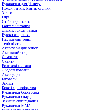
Рукавички для фітнесу
Пояси, гачки, бинти, стрічки
Залізо
Гирі
Стійки для заліза
Гантелі і штанги
Диски, грифи, замки
Рукоятки для тяг
Настільний теніс
Тенісні столи
Аксесуари для тенісу
Активний спорт
Самокати
Скейти
Роликові ковзани
Льодові ковзани
Аксесуари
Біговели
Захист
Бокс і єдиноборства
Рукавички боксерські
Рукавички снарядні
Захисне екіпірування
Рукавички ММА
Екіпірування тренера