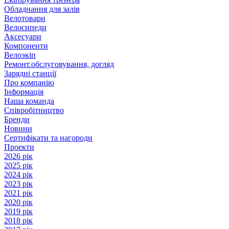
Обладнання для залів
Велотовари
Велосипеди
Аксесуари
Компоненти
Велоэкіп
Ремонт.обслуговування, догляд
Зарядні станції
Про компанію
Інформація
Наша команда
Співробітництво
Бренди
Новини
Сертифікати та нагороди
Проекти
2026 рік
2025 рік
2024 рік
2023 рік
2021 рік
2020 рік
2019 рік
2018 рік