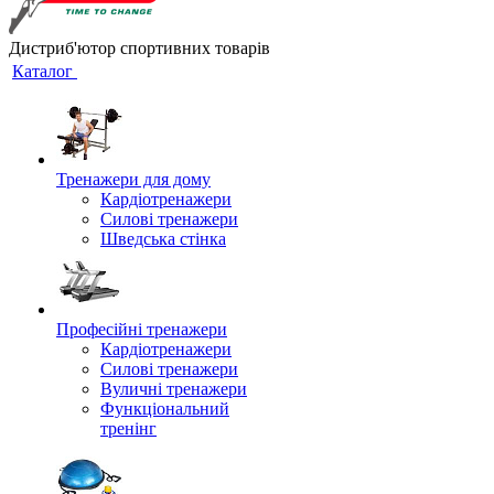
Дистриб'ютор спортивних товарів
Каталог
Тренажери для дому
Кардіотренажери
Силові тренажери
Шведська стінка
Професійні тренажери
Кардіотренажери
Силові тренажери
Вуличні тренажери
Функціональний
тренінг