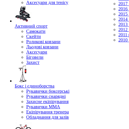
Аксесуари для тенісу
2017 
2016 
2015 
2014 
2013 
Активний спорт
2012 
Самокати
2011 
Скейти
2010 
Роликові ковзани
Льодові ковзани
Аксесуари
Біговели
Захист
Бокс і єдиноборства
Рукавички боксерські
Рукавички снарядні
Захисне екіпірування
Рукавички ММА
Екіпірування тренера
Обладнання для залів