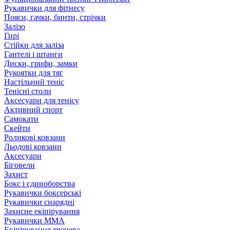
Рукавички для фітнесу
Пояси, гачки, бинти, стрічки
Залізо
Гирі
Стійки для заліза
Гантелі і штанги
Диски, грифи, замки
Рукоятки для тяг
Настільний теніс
Тенісні столи
Аксесуари для тенісу
Активний спорт
Самокати
Скейти
Роликові ковзани
Льодові ковзани
Аксесуари
Біговели
Захист
Бокс і єдиноборства
Рукавички боксерські
Рукавички снарядні
Захисне екіпірування
Рукавички ММА
Екіпірування тренера