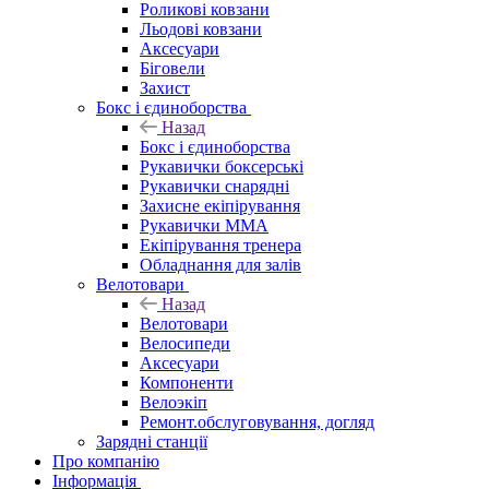
Роликові ковзани
Льодові ковзани
Аксесуари
Біговели
Захист
Бокс і єдиноборства
Назад
Бокс і єдиноборства
Рукавички боксерські
Рукавички снарядні
Захисне екіпірування
Рукавички ММА
Екіпірування тренера
Обладнання для залів
Велотовари
Назад
Велотовари
Велосипеди
Аксесуари
Компоненти
Велоэкіп
Ремонт.обслуговування, догляд
Зарядні станції
Про компанію
Інформація