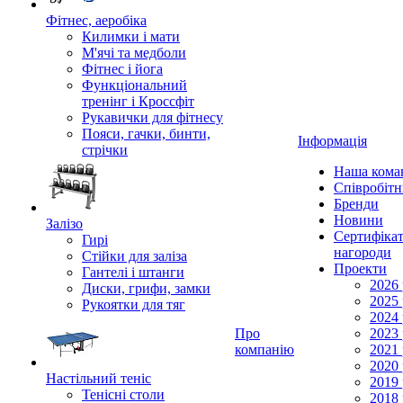
Фітнес, аеробіка
Килимки і мати
М'ячі та медболи
Фітнес і йога
Функціональний
тренінг і Кроссфіт
Рукавички для фітнесу
Пояси, гачки, бинти,
Інформація
стрічки
Наша кома
Співробіт
Бренди
Новини
Залізо
Сертифікат
Гирі
нагороди
Стійки для заліза
Проекти
Гантелі і штанги
2026 
Диски, грифи, замки
2025 
Рукоятки для тяг
2024 
Про
2023 
компанію
2021 
2020 
Настільний теніс
2019 
Тенісні столи
2018 