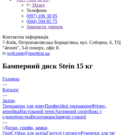
Назад
Телефони
(097) 106 30 05
(044) 594 85 75
Замовити дзвінок
Контактна інформація
Київ, Петропавлівська Борщагівка, вул. Соборна, 6, ТЦ
"4room", 3-й поверх, офіс 8.
welcome@sporttop.ua
Бамперний диск Stein 15 кг
Головна
—
Каталог
—
Залізо
Тренажери для дому
Професійні тренажери
Фітнес,
аеробіка
Настільний теніс
Активний спорт
Бокс і
єдиноборства
Велотовари
Зарядні станції
—
Диски, грифи, замки
Гирі
Стійки для заліза
Гантелі і штанги
Рукоятки для тяг