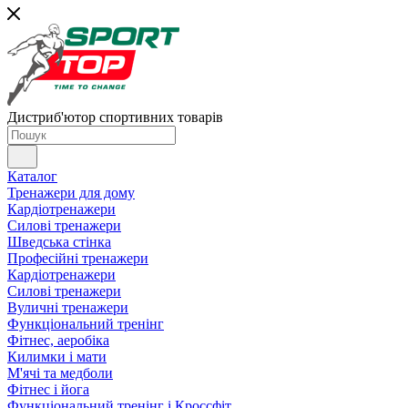
Дистриб'ютор спортивних товарів
Каталог
Тренажери для дому
Кардіотренажери
Силові тренажери
Шведська стінка
Професійні тренажери
Кардіотренажери
Силові тренажери
Вуличні тренажери
Функціональний тренінг
Фітнес, аеробіка
Килимки і мати
М'ячі та медболи
Фітнес і йога
Функціональний тренінг і Кроссфіт