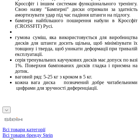
Кроссфіт і іншим системам функціонального тренінгу.
Свою назву "Бамперні" диски отримали за здатність
амортизувати удар під час падіння штанги на підлогу.
бампера найбільшого поширення набули в Кроссфіт
(CROSSFIT) Русі.
гумова суміш, яка використовується для виробництва
дисків для штанги досить щільна, щоб мінімізувати їх
товщину і тверда, щоб уникати деформації при тривалій
експлуатації.
серія тренувальних каучукових дисків має допуск по вазі
1%. Поверхня бампованих дисків гладка і приємна на
дотик.
ваговий ряд: 5-25 кг з кроком в 5 кг.
кожна вага диска позначений добре читабельними
цифрами для зручності диференціації.
Всі товари категорії
Всі товари бренду Stein