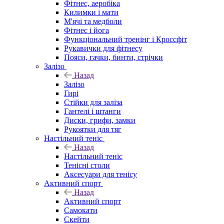
Фітнес, аеробіка
Килимки і мати
М'ячі та медболи
Фітнес і йога
Функціональний тренінг і Кроссфіт
Рукавички для фітнесу
Пояси, гачки, бинти, стрічки
Залізо
Назад
Залізо
Гирі
Стійки для заліза
Гантелі і штанги
Диски, грифи, замки
Рукоятки для тяг
Настільний теніс
Назад
Настільний теніс
Тенісні столи
Аксесуари для тенісу
Активний спорт
Назад
Активний спорт
Самокати
Скейти