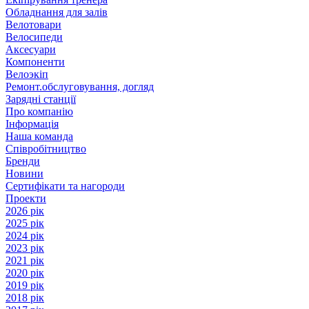
Обладнання для залів
Велотовари
Велосипеди
Аксесуари
Компоненти
Велоэкіп
Ремонт.обслуговування, догляд
Зарядні станції
Про компанію
Інформація
Наша команда
Співробітництво
Бренди
Новини
Сертифікати та нагороди
Проекти
2026 рік
2025 рік
2024 рік
2023 рік
2021 рік
2020 рік
2019 рік
2018 рік