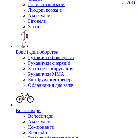
2010 
Роликові ковзани
Льодові ковзани
Аксесуари
Біговели
Захист
Бокс і єдиноборства
Рукавички боксерські
Рукавички снарядні
Захисне екіпірування
Рукавички ММА
Екіпірування тренера
Обладнання для залів
Велотовари
Велосипеди
Аксесуари
Компоненти
Велоэкіп