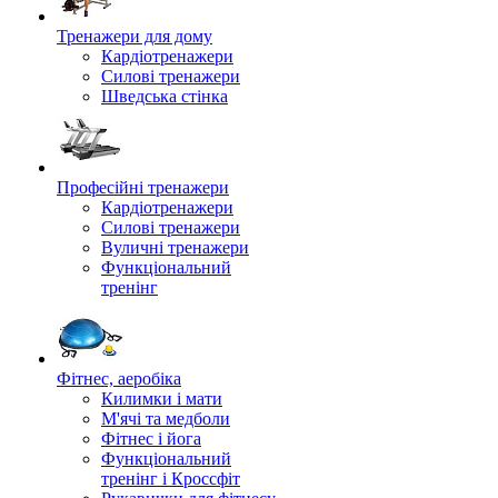
Тренажери для дому
Кардіотренажери
Силові тренажери
Шведська стінка
Професійні тренажери
Кардіотренажери
Силові тренажери
Вуличні тренажери
Функціональний
тренінг
Фітнес, аеробіка
Килимки і мати
М'ячі та медболи
Фітнес і йога
Функціональний
тренінг і Кроссфіт