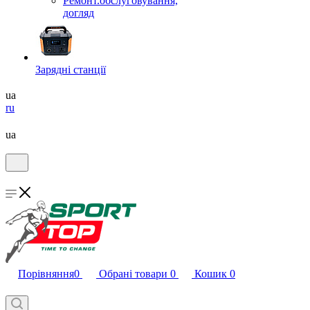
Ремонт.обслуговування,
догляд
Зарядні станції
ua
ru
ua
Порівняння
0
Обрані товари
0
Кошик
0