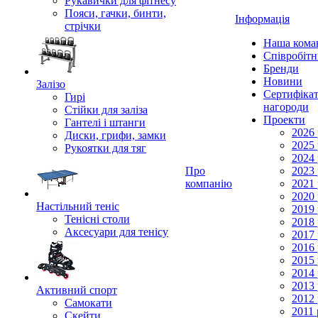
Рукавички для фітнесу
Пояси, гачки, бинти,
Інформація
стрічки
Наша кома
Співробіт
Бренди
Новини
Залізо
Сертифікат
Гирі
нагороди
Стійки для заліза
Проекти
Гантелі і штанги
2026 
Диски, грифи, замки
2025 
Рукоятки для тяг
2024 
Про
2023 
компанію
2021 
2020 
Настільний теніс
2019 
Тенісні столи
2018 
Аксесуари для тенісу
2017 
2016 
2015 
2014 
2013 
Активний спорт
2012 
Самокати
2011 
Скейти