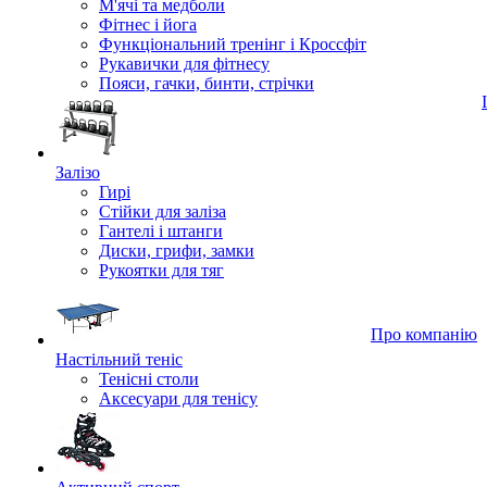
М'ячі та медболи
Фітнес і йога
Функціональний тренінг і Кроссфіт
Рукавички для фітнесу
Пояси, гачки, бинти, стрічки
Залізо
Гирі
Стійки для заліза
Гантелі і штанги
Диски, грифи, замки
Рукоятки для тяг
Про компанію
Настільний теніс
Тенісні столи
Аксесуари для тенісу