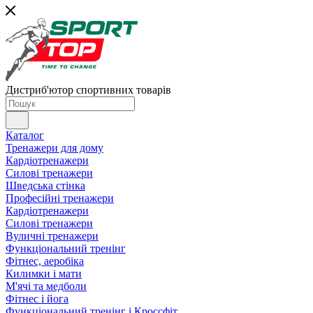
Дистриб'ютор спортивних товарів
Каталог
Тренажери для дому
Кардіотренажери
Силові тренажери
Шведська стінка
Професійні тренажери
Кардіотренажери
Силові тренажери
Вуличні тренажери
Функціональний тренінг
Фітнес, аеробіка
Килимки і мати
М'ячі та медболи
Фітнес і йога
Функціональний тренінг і Кроссфіт