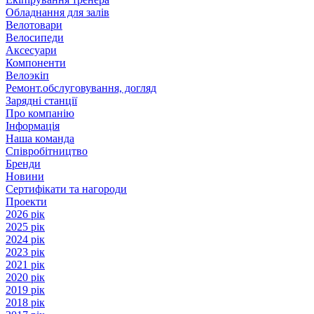
Обладнання для залів
Велотовари
Велосипеди
Аксесуари
Компоненти
Велоэкіп
Ремонт.обслуговування, догляд
Зарядні станції
Про компанію
Інформація
Наша команда
Співробітництво
Бренди
Новини
Сертифікати та нагороди
Проекти
2026 рік
2025 рік
2024 рік
2023 рік
2021 рік
2020 рік
2019 рік
2018 рік