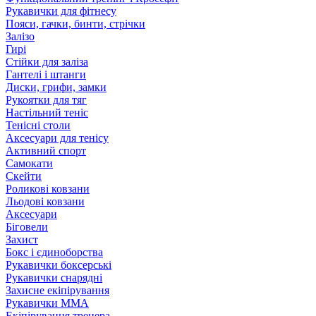
Рукавички для фітнесу
Пояси, гачки, бинти, стрічки
Залізо
Гирі
Стійки для заліза
Гантелі і штанги
Диски, грифи, замки
Рукоятки для тяг
Настільний теніс
Тенісні столи
Аксесуари для тенісу
Активний спорт
Самокати
Скейти
Роликові ковзани
Льодові ковзани
Аксесуари
Біговели
Захист
Бокс і єдиноборства
Рукавички боксерські
Рукавички снарядні
Захисне екіпірування
Рукавички ММА
Екіпірування тренера