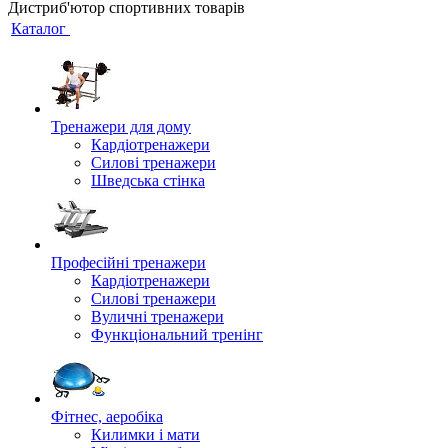
Дистриб'ютор спортивних товарів
Каталог
Тренажери для дому
Кардіотренажери
Силові тренажери
Шведська стінка
Професійні тренажери
Кардіотренажери
Силові тренажери
Вуличні тренажери
Функціональний тренінг
Фітнес, аеробіка
Килимки і мати