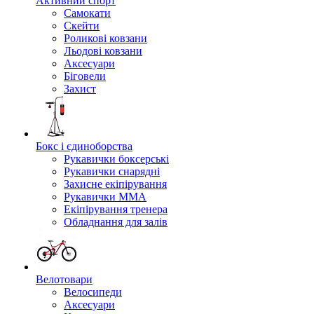
Активний спорт
Самокати
Скейти
Роликові ковзани
Льодові ковзани
Аксесуари
Біговели
Захист
Бокс і єдиноборства
Рукавички боксерські
Рукавички снарядні
Захисне екіпірування
Рукавички ММА
Екіпірування тренера
Обладнання для залів
Велотовари
Велосипеди
Аксесуари