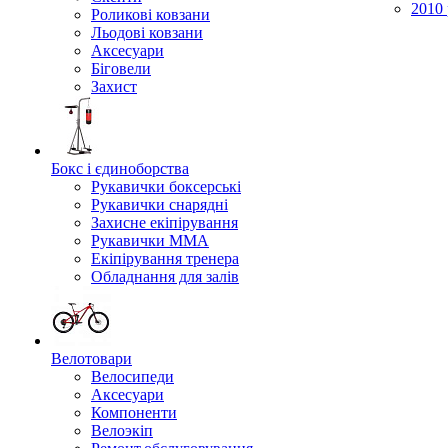
2010 
Роликові ковзани
Льодові ковзани
Аксесуари
Біговели
Захист
Бокс і єдиноборства
Рукавички боксерські
Рукавички снарядні
Захисне екіпірування
Рукавички ММА
Екіпірування тренера
Обладнання для залів
Велотовари
Велосипеди
Аксесуари
Компоненти
Велоэкіп