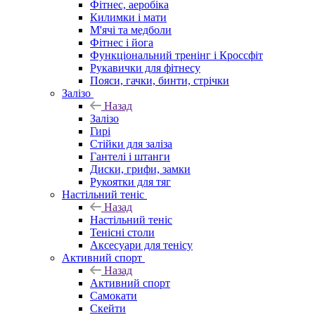
Фітнес, аеробіка
Килимки і мати
М'ячі та медболи
Фітнес і йога
Функціональний тренінг і Кроссфіт
Рукавички для фітнесу
Пояси, гачки, бинти, стрічки
Залізо
Назад
Залізо
Гирі
Стійки для заліза
Гантелі і штанги
Диски, грифи, замки
Рукоятки для тяг
Настільний теніс
Назад
Настільний теніс
Тенісні столи
Аксесуари для тенісу
Активний спорт
Назад
Активний спорт
Самокати
Скейти