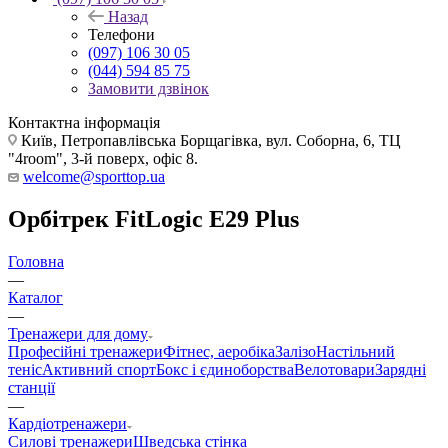
Назад
Телефони
(097) 106 30 05
(044) 594 85 75
Замовити дзвінок
Контактна інформація
Київ, Петропавлівська Борщагівка, вул. Соборна, 6, ТЦ
"4room", 3-й поверх, офіс 8.
welcome@sporttop.ua
Орбітрек FitLogic E29 Plus
Головна
—
Каталог
—
Тренажери для дому
Професійні тренажери
Фітнес, аеробіка
Залізо
Настільний
теніс
Активний спорт
Бокс і єдиноборства
Велотовари
Зарядні
станції
—
Кардіотренажери
Силові тренажери
Шведська стінка