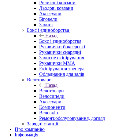
Роликові ковзани
Льодові ковзани
Аксесуари
Біговели
Захист
Бокс і єдиноборства
Назад
Бокс і єдиноборства
Рукавички боксерські
Рукавички снарядні
Захисне екіпірування
Рукавички ММА
Екіпірування тренера
Обладнання для залів
Велотовари
Назад
Велотовари
Велосипеди
Аксесуари
Компоненти
Велоэкіп
Ремонт.обслуговування, догляд
Зарядні станції
Про компанію
Інформація