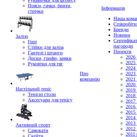
Рукавички для фітнесу
Пояси, гачки, бинти,
Інформація
стрічки
Наша кома
Співробіт
Бренди
Новини
Залізо
Сертифікат
Гирі
нагороди
Стійки для заліза
Проекти
Гантелі і штанги
2026 
Диски, грифи, замки
2025 
Рукоятки для тяг
2024 
Про
2023 
компанію
2021 
2020 
Настільний теніс
2019 
Тенісні столи
2018 
Аксесуари для тенісу
2017 
2016 
2015 
2014 
2013 
Активний спорт
2012 
Самокати
2011 
Скейти