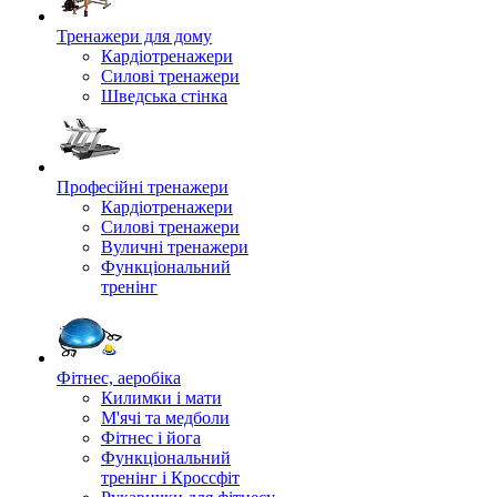
Тренажери для дому
Кардіотренажери
Силові тренажери
Шведська стінка
Професійні тренажери
Кардіотренажери
Силові тренажери
Вуличні тренажери
Функціональний
тренінг
Фітнес, аеробіка
Килимки і мати
М'ячі та медболи
Фітнес і йога
Функціональний
тренінг і Кроссфіт