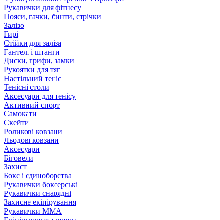
Рукавички для фітнесу
Пояси, гачки, бинти, стрічки
Залізо
Гирі
Стійки для заліза
Гантелі і штанги
Диски, грифи, замки
Рукоятки для тяг
Настільний теніс
Тенісні столи
Аксесуари для тенісу
Активний спорт
Самокати
Скейти
Роликові ковзани
Льодові ковзани
Аксесуари
Біговели
Захист
Бокс і єдиноборства
Рукавички боксерські
Рукавички снарядні
Захисне екіпірування
Рукавички ММА
Екіпірування тренера