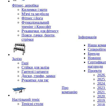
Фітнес, аеробіка
Килимки і мати
М'ячі та медболи
Фітнес і йога
Функціональний
тренінг і Кроссфіт
Рукавички для фітнесу
Пояси, гачки, бинти,
Інформація
стрічки
Наша кома
Співробіт
Бренди
Новини
Залізо
Сертифікат
Гирі
нагороди
Стійки для заліза
Проекти
Гантелі і штанги
2026 
Диски, грифи, замки
2025 
Рукоятки для тяг
2024 
Про
2023 
компанію
2021 
2020 
Настільний теніс
2019 
Тенісні столи
2018 