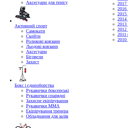
Аксесуари для тенісу
2017 
2016 
2015 
2014 
2013 
Активний спорт
2012 
Самокати
2011 
Скейти
2010 
Роликові ковзани
Льодові ковзани
Аксесуари
Біговели
Захист
Бокс і єдиноборства
Рукавички боксерські
Рукавички снарядні
Захисне екіпірування
Рукавички ММА
Екіпірування тренера
Обладнання для залів