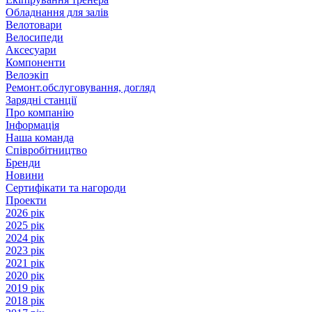
Обладнання для залів
Велотовари
Велосипеди
Аксесуари
Компоненти
Велоэкіп
Ремонт.обслуговування, догляд
Зарядні станції
Про компанію
Інформація
Наша команда
Співробітництво
Бренди
Новини
Сертифікати та нагороди
Проекти
2026 рік
2025 рік
2024 рік
2023 рік
2021 рік
2020 рік
2019 рік
2018 рік