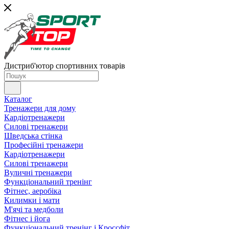
Дистриб'ютор спортивних товарів
Каталог
Тренажери для дому
Кардіотренажери
Силові тренажери
Шведська стінка
Професійні тренажери
Кардіотренажери
Силові тренажери
Вуличні тренажери
Функціональний тренінг
Фітнес, аеробіка
Килимки і мати
М'ячі та медболи
Фітнес і йога
Функціональний тренінг і Кроссфіт