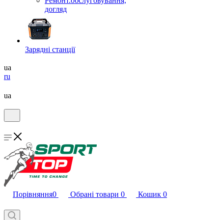
Ремонт.обслуговування,
догляд
Зарядні станції
ua
ru
ua
Порівняння
0
Обрані товари
0
Кошик
0