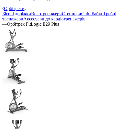
—
Орбітреки
Бігові доріжки
Велотренажери
Степпери
Спін байки
Гребні
тренажери
Аксесуари до кардіотренажерів
—
Орбітрек FitLogic E29 Plus