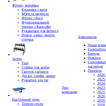
Фітнес, аеробіка
Килимки і мати
М'ячі та медболи
Фітнес і йога
Функціональний
тренінг і Кроссфіт
Рукавички для фітнесу
Пояси, гачки, бинти,
Інформація
стрічки
Наша кома
Співробіт
Бренди
Новини
Залізо
Сертифікат
Гирі
нагороди
Стійки для заліза
Проекти
Гантелі і штанги
2026 
Диски, грифи, замки
2025 
Рукоятки для тяг
2024 
Про
2023 
компанію
2021 
2020 
Настільний теніс
2019 
Тенісні столи
2018 