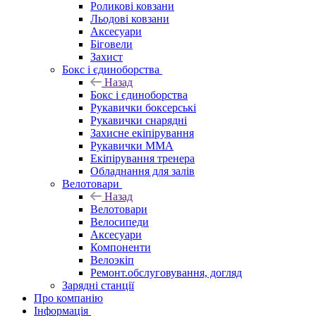
Роликові ковзани
Льодові ковзани
Аксесуари
Біговели
Захист
Бокс і єдиноборства
Назад
Бокс і єдиноборства
Рукавички боксерські
Рукавички снарядні
Захисне екіпірування
Рукавички ММА
Екіпірування тренера
Обладнання для залів
Велотовари
Назад
Велотовари
Велосипеди
Аксесуари
Компоненти
Велоэкіп
Ремонт.обслуговування, догляд
Зарядні станції
Про компанію
Інформація