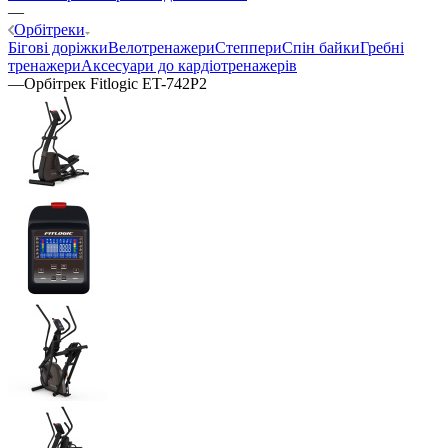
—
Орбітреки
Бігові доріжки
Велотренажери
Степпери
Спін байки
Гребні
тренажери
Аксесуари до кардіотренажерів
—
Орбітрек Fitlogic ET-742P2