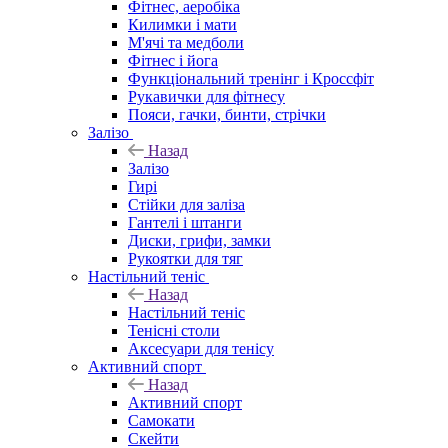
Фітнес, аеробіка
Килимки і мати
М'ячі та медболи
Фітнес і йога
Функціональний тренінг і Кроссфіт
Рукавички для фітнесу
Пояси, гачки, бинти, стрічки
Залізо
Назад
Залізо
Гирі
Стійки для заліза
Гантелі і штанги
Диски, грифи, замки
Рукоятки для тяг
Настільний теніс
Назад
Настільний теніс
Тенісні столи
Аксесуари для тенісу
Активний спорт
Назад
Активний спорт
Самокати
Скейти