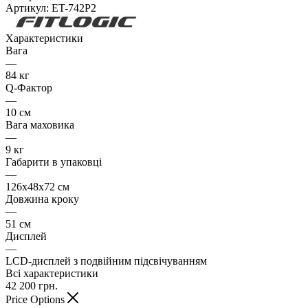
Артикул:
ET-742P2
Характеристики
Вага
—
84 кг
Q-Фактор
—
10 см
Вага маховика
—
9 кг
Габарити в упаковці
—
126х48х72 см
Довжина кроку
—
51 см
Дисплей
—
LCD-дисплей з подвійним підсвічуванням
Всі характеристики
42 200
грн.
Price Options