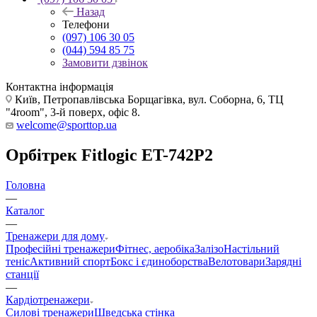
Назад
Телефони
(097) 106 30 05
(044) 594 85 75
Замовити дзвінок
Контактна інформація
Київ, Петропавлівська Борщагівка, вул. Соборна, 6, ТЦ
"4room", 3-й поверх, офіс 8.
welcome@sporttop.ua
Орбітрек Fitlogic ET-742P2
Головна
—
Каталог
—
Тренажери для дому
Професійні тренажери
Фітнес, аеробіка
Залізо
Настільний
теніс
Активний спорт
Бокс і єдиноборства
Велотовари
Зарядні
станції
—
Кардіотренажери
Силові тренажери
Шведська стінка