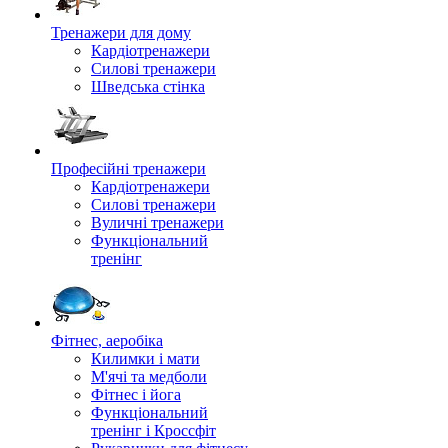
Тренажери для дому
Кардіотренажери
Силові тренажери
Шведська стінка
Професійні тренажери
Кардіотренажери
Силові тренажери
Вуличні тренажери
Функціональний
тренінг
Фітнес, аеробіка
Килимки і мати
М'ячі та медболи
Фітнес і йога
Функціональний
тренінг і Кроссфіт