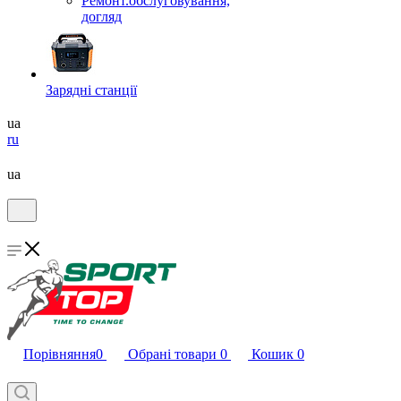
Ремонт.обслуговування,
догляд
Зарядні станції
ua
ru
ua
Порівняння
0
Обрані товари
0
Кошик
0