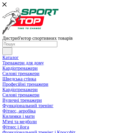
Дистриб'ютор спортивних товарів
Каталог
Тренажери для дому
Кардіотренажери
Силові тренажери
Шведська стінка
Професійні тренажери
Кардіотренажери
Силові тренажери
Вуличні тренажери
Функціональний тренінг
Фітнес, аеробіка
Килимки і мати
М'ячі та медболи
Фітнес і йога
Функціональний тренінг і Кроссфіт