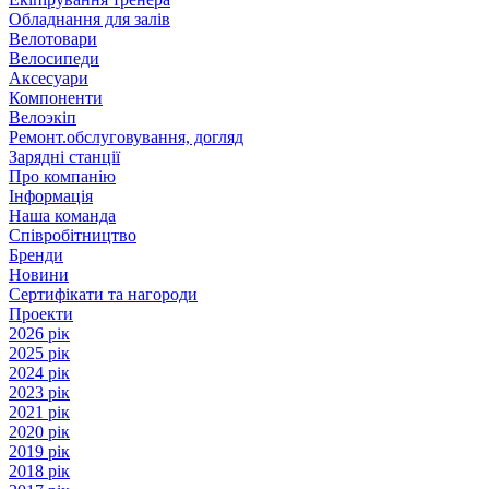
Обладнання для залів
Велотовари
Велосипеди
Аксесуари
Компоненти
Велоэкіп
Ремонт.обслуговування, догляд
Зарядні станції
Про компанію
Інформація
Наша команда
Співробітництво
Бренди
Новини
Сертифікати та нагороди
Проекти
2026 рік
2025 рік
2024 рік
2023 рік
2021 рік
2020 рік
2019 рік
2018 рік