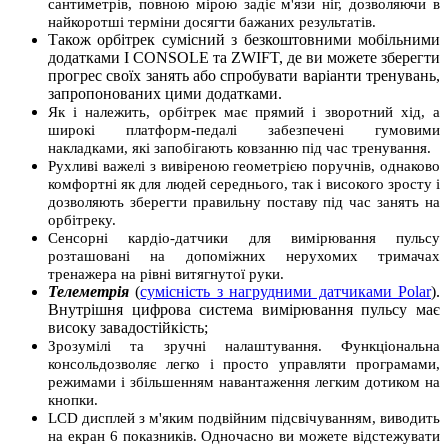
сантиметрів, повною мірою задіє м'язи ніг, дозволяючи в
найкоротші терміни досягти бажаних результатів.
Також орбітрек сумісний з безкоштовними мобільними
додатками I CONSOLE та ZWIFT, де ви можете зберегти
прогрес своїх занять або спробувати варіанти тренувань,
запропонованих цими додатками.
Як і належить, орбітрек має прямий і зворотний хід, а
широкі платформ-педалі забезпечені гумовими
накладками, які запобігають ковзанню під час тренування.
Рухливі важелі з вивіреною геометрією поручнів, однаково
комфортні як для людей середнього, так і високого зросту і
дозволяють зберегти правильну поставу під час занять на
орбітреку.
Сенсорні кардіо-датчики для вимірювання пульсу
розташовані на допоміжних нерухомих тримачах
тренажера на рівні витягнутої руки.
Телеметрія
(
сумісність з нагрудними датчиками Polar
).
Внутрішня цифрова система вимірювання пульсу має
високу завадостійкість;
Зрозумілі та зручні налаштування. Функціональна
консоль
дозволяє легко і просто управляти програмами,
режимами і збільшенням навантаження легким дотиком на
кнопки.
LCD дисплей з м'яким подвійним підсвічуванням, виводить
на екран 6 показників. Одночасно ви можете відстежувати