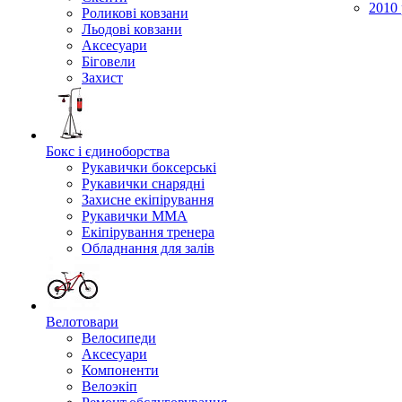
2010 
Роликові ковзани
Льодові ковзани
Аксесуари
Біговели
Захист
Бокс і єдиноборства
Рукавички боксерські
Рукавички снарядні
Захисне екіпірування
Рукавички ММА
Екіпірування тренера
Обладнання для залів
Велотовари
Велосипеди
Аксесуари
Компоненти
Велоэкіп