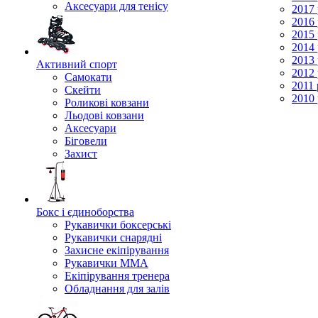
Аксесуари для тенісу
2017 
2016 
2015 
2014 
2013 
Активний спорт
2012 
Самокати
2011 
Скейти
2010 
Роликові ковзани
Льодові ковзани
Аксесуари
Біговели
Захист
Бокс і єдиноборства
Рукавички боксерські
Рукавички снарядні
Захисне екіпірування
Рукавички ММА
Екіпірування тренера
Обладнання для залів