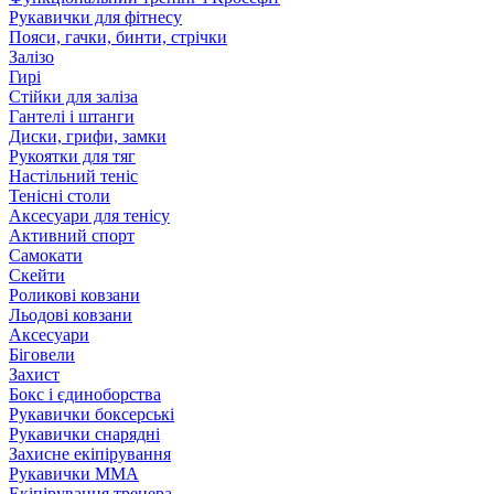
Рукавички для фітнесу
Пояси, гачки, бинти, стрічки
Залізо
Гирі
Стійки для заліза
Гантелі і штанги
Диски, грифи, замки
Рукоятки для тяг
Настільний теніс
Тенісні столи
Аксесуари для тенісу
Активний спорт
Самокати
Скейти
Роликові ковзани
Льодові ковзани
Аксесуари
Біговели
Захист
Бокс і єдиноборства
Рукавички боксерські
Рукавички снарядні
Захисне екіпірування
Рукавички ММА
Екіпірування тренера