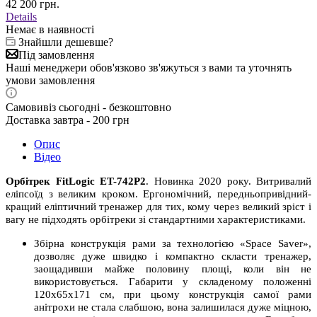
42 200
грн.
Details
Немає в наявності
Знайшли дешевше?
Під замовлення
Наші менеджери обов'язково зв'яжуться з вами та уточнять
умови замовлення
Самовивіз сьогодні - безкоштовно
Доставка завтра - 200 грн
Опис
Відео
Орбітрек FitLogic
ET-742P2
. Новинка 2020 року. Витривалий
еліпсоїд з великим кроком. Ергономічний, передньопривідний-
кращий еліптичний тренажер для тих, кому через великий зріст і
вагу не підходять орбітреки зі стандартними характеристиками.
Збірна конструкція рами за технологією «Space Saver»,
дозволяє дуже швидко і компактно скласти тренажер,
заощадивши майже половину площі, коли він не
використовується. Габарити у складеному положенні
120х65x171 см, при цьому конструкція самої рами
анітрохи не стала слабшою, вона залишилася дуже міцною,