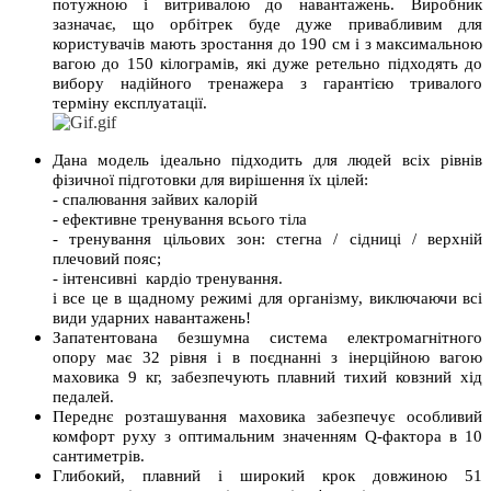
потужною і витривалою до навантажень. Виробник
зазначає, що орбітрек буде дуже привабливим для
користувачів мають зростання до 190 см і з максимальною
вагою до 150 кілограмів, які дуже ретельно підходять до
вибору надійного тренажера з гарантією тривалого
терміну експлуатації.
Дана модель ідеально підходить для людей всіх рівнів
фізичної підготовки для вирішення їх цілей:
- спалювання зайвих калорій
- ефективне тренування всього тіла
- тренування цільових зон: стегна / сідниці / верхній
плечовий пояс;
- інтенсивні кардіо тренування.
і все це в щадному режимі для організму, виключаючи всі
види ударних навантажень!
Запатентована безшумна система електромагнітного
опору має 32 рівня і в поєднанні з інерційною вагою
маховика 9 кг, забезпечують плавний тихий ковзний хід
педалей.
Переднє розташування маховика забезпечує особливий
комфорт руху з оптимальним значенням Q-фактора в 10
сантиметрів.
Глибокий, плавний і широкий крок довжиною 51