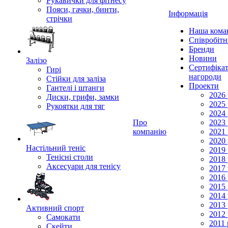
Рукавички для фітнесу
Пояси, гачки, бинти,
Інформація
стрічки
Наша кома
Співробіт
Бренди
Новини
Залізо
Сертифікат
Гирі
нагороди
Стійки для заліза
Проекти
Гантелі і штанги
2026 
Диски, грифи, замки
2025 
Рукоятки для тяг
2024 
Про
2023 
компанію
2021 
2020 
Настільний теніс
2019 
Тенісні столи
2018 
Аксесуари для тенісу
2017 
2016 
2015 
2014 
2013 
Активний спорт
2012 
Самокати
2011 
Скейти