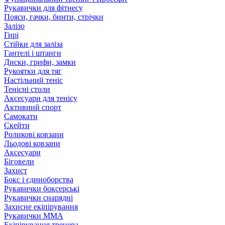
Рукавички для фітнесу
Пояси, гачки, бинти, стрічки
Залізо
Гирі
Стійки для заліза
Гантелі і штанги
Диски, грифи, замки
Рукоятки для тяг
Настільний теніс
Тенісні столи
Аксесуари для тенісу
Активний спорт
Самокати
Скейти
Роликові ковзани
Льодові ковзани
Аксесуари
Біговели
Захист
Бокс і єдиноборства
Рукавички боксерські
Рукавички снарядні
Захисне екіпірування
Рукавички ММА
Екіпірування тренера