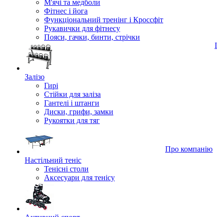
М'ячі та медболи
Фітнес і йога
Функціональний тренінг і Кроссфіт
Рукавички для фітнесу
Пояси, гачки, бинти, стрічки
Залізо
Гирі
Стійки для заліза
Гантелі і штанги
Диски, грифи, замки
Рукоятки для тяг
Про компанію
Настільний теніс
Тенісні столи
Аксесуари для тенісу