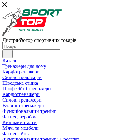
Дистриб'ютор спортивних товарів
Каталог
Тренажери для дому
Кардіотренажери
Силові тренажери
Шведська стінка
Професійні тренажери
Кардіотренажери
Силові тренажери
Вуличні тренажери
Функціональний тренінг
Фітнес, аеробіка
Килимки і мати
М'ячі та медболи
Фітнес і йога
Функціональний тренінг і Кроссфіт