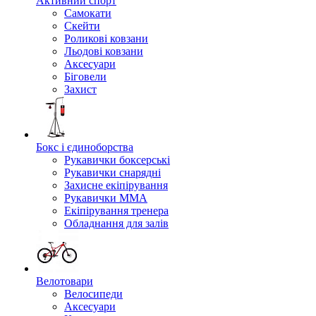
Активний спорт
Самокати
Скейти
Роликові ковзани
Льодові ковзани
Аксесуари
Біговели
Захист
Бокс і єдиноборства
Рукавички боксерські
Рукавички снарядні
Захисне екіпірування
Рукавички ММА
Екіпірування тренера
Обладнання для залів
Велотовари
Велосипеди
Аксесуари