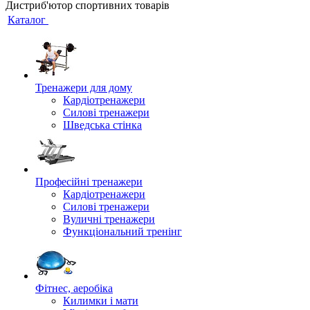
Дистриб'ютор спортивних товарів
Каталог
Тренажери для дому
Кардіотренажери
Силові тренажери
Шведська стінка
Професійні тренажери
Кардіотренажери
Силові тренажери
Вуличні тренажери
Функціональний тренінг
Фітнес, аеробіка
Килимки і мати