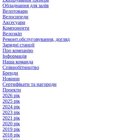
Обладнання для залів
Велотовари
Велосипеди
Аксесуари
Компоненти
Велоэкіп
Ремонт.обслуговування, догляд
Зарядні станції
Про компанію
Інформація
Наша команда
Співробітництво
Бренди
Новини
Сертифікати та нагороди
Проекти
2026 рік
2025 рік
2024 рік
2023 рік
2021 рік
2020 рік
2019 рік
2018 рік