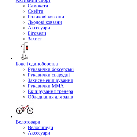
Активний спорт
Самокати
Скейти
Роликові ковзани
Льодові ковзани
Аксесуари
Біговели
Захист
Бокс і єдиноборства
Рукавички боксерські
Рукавички снарядні
Захисне екіпірування
Рукавички ММА
Екіпірування тренера
Обладнання для залів
Велотовари
Велосипеди
Аксесуари