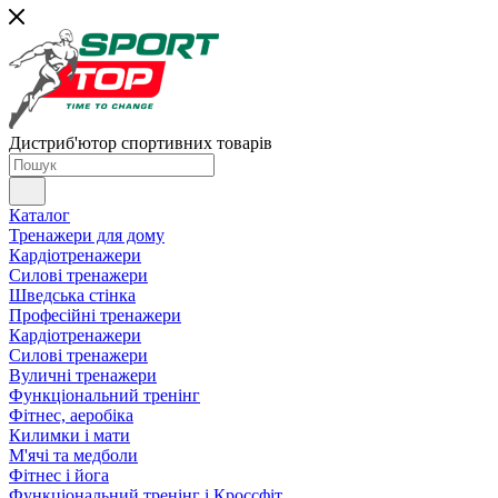
Дистриб'ютор спортивних товарів
Каталог
Тренажери для дому
Кардіотренажери
Силові тренажери
Шведська стінка
Професійні тренажери
Кардіотренажери
Силові тренажери
Вуличні тренажери
Функціональний тренінг
Фітнес, аеробіка
Килимки і мати
М'ячі та медболи
Фітнес і йога
Функціональний тренінг і Кроссфіт