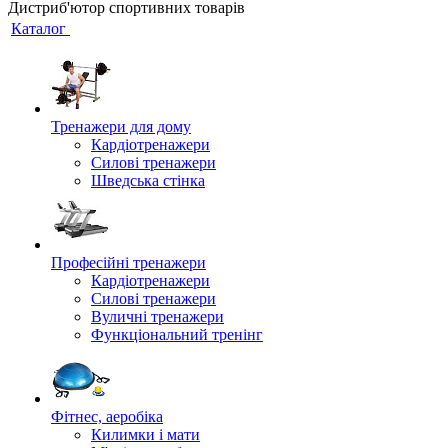
Дистриб'ютор спортивних товарів
Каталог
Тренажери для дому
Кардіотренажери
Силові тренажери
Шведська стінка
Професійні тренажери
Кардіотренажери
Силові тренажери
Вуличні тренажери
Функціональний тренінг
Фітнес, аеробіка
Килимки і мати