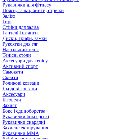
Рукавички для фітнесу
Пояси, гачки, бинти, стрічки
Залізо
Гирі
Стійки для заліза
Гантелі і штанги
Диски, грифи, замки
Рукоятки для тяг
Настільний теніс
Тенісні столи
Аксесуари для тенісу
Активний спорт
Самокати
Скейти
Роликові ковзани
Льодові ковзани
Аксесуари
Біговели
Захист
Бокс і єдиноборства
Рукавички боксерські
Рукавички снарядні
Захисне екіпірування
Рукавички ММА
Екіпірування тренера