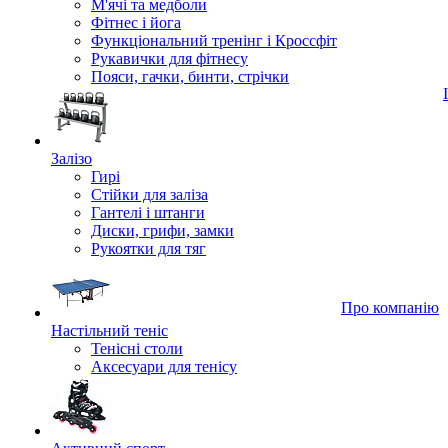
М'ячі та медболи
Фітнес і йога
Функціональний тренінг і Кроссфіт
Рукавички для фітнесу
Пояси, гачки, бинти, стрічки
Залізо
Гирі
Стійки для заліза
Гантелі і штанги
Диски, грифи, замки
Рукоятки для тяг
Про компанію
Настільний теніс
Тенісні столи
Аксесуари для тенісу