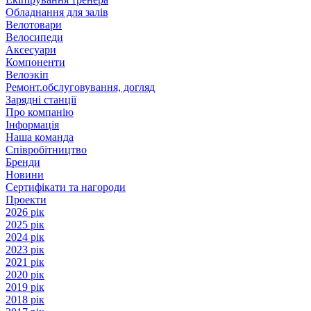
Обладнання для залів
Велотовари
Велосипеди
Аксесуари
Компоненти
Велоэкіп
Ремонт.обслуговування, догляд
Зарядні станції
Про компанію
Інформація
Наша команда
Співробітництво
Бренди
Новини
Сертифікати та нагороди
Проекти
2026 рік
2025 рік
2024 рік
2023 рік
2021 рік
2020 рік
2019 рік
2018 рік