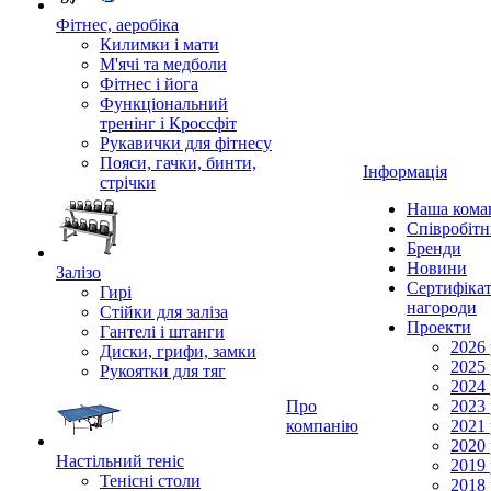
Фітнес, аеробіка
Килимки і мати
М'ячі та медболи
Фітнес і йога
Функціональний
тренінг і Кроссфіт
Рукавички для фітнесу
Пояси, гачки, бинти,
Інформація
стрічки
Наша кома
Співробіт
Бренди
Новини
Залізо
Сертифікат
Гирі
нагороди
Стійки для заліза
Проекти
Гантелі і штанги
2026 
Диски, грифи, замки
2025 
Рукоятки для тяг
2024 
Про
2023 
компанію
2021 
2020 
Настільний теніс
2019 
Тенісні столи
2018 