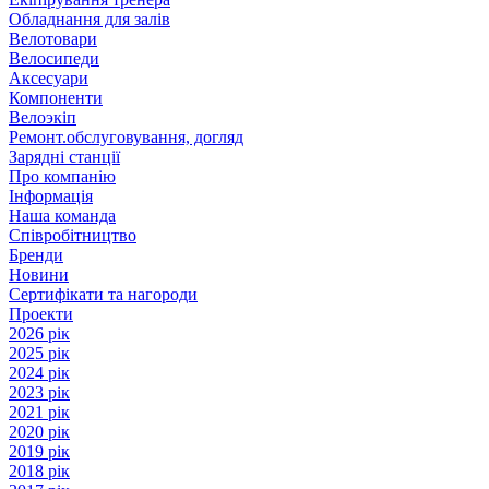
Обладнання для залів
Велотовари
Велосипеди
Аксесуари
Компоненти
Велоэкіп
Ремонт.обслуговування, догляд
Зарядні станції
Про компанію
Інформація
Наша команда
Співробітництво
Бренди
Новини
Сертифікати та нагороди
Проекти
2026 рік
2025 рік
2024 рік
2023 рік
2021 рік
2020 рік
2019 рік
2018 рік