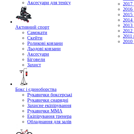
Аксесуари для тенісу
2017 
2016 
2015 
2014 
2013 
Активний спорт
2012 
Самокати
2011 
Скейти
2010 
Роликові ковзани
Льодові ковзани
Аксесуари
Біговели
Захист
Бокс і єдиноборства
Рукавички боксерські
Рукавички снарядні
Захисне екіпірування
Рукавички ММА
Екіпірування тренера
Обладнання для залів