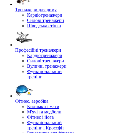
Тренажери для дому
Кардіотренажери
Силові тренажери
Шведська стінка
Професійні тренажери
Кардіотренажери
Силові тренажери
Вуличні тренажери
Функціональний
тренінг
Фітнес, аеробіка
Килимки і мати
М'ячі та медболи
Фітнес і йога
Функціональний
тренінг і Кроссфіт