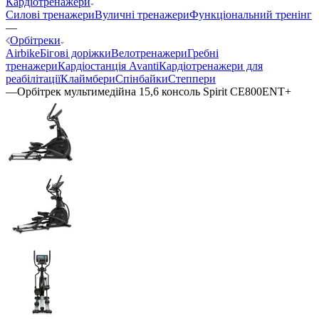
Кардіотренажери
Силові тренажери
Вуличні тренажери
Функціональний тренінг
—
Орбітреки
Airbike
Бігові доріжки
Велотренажери
Гребні
тренажери
Кардіостанція Avanti
Кардіотренажери для
реабілітації
Клаймбери
Спінбайки
Степпери
—
Орбітрек мультимедійна 15,6 консоль Spirit CE800ENT+