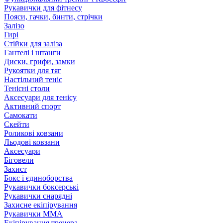
Рукавички для фітнесу
Пояси, гачки, бинти, стрічки
Залізо
Гирі
Стійки для заліза
Гантелі і штанги
Диски, грифи, замки
Рукоятки для тяг
Настільний теніс
Тенісні столи
Аксесуари для тенісу
Активний спорт
Самокати
Скейти
Роликові ковзани
Льодові ковзани
Аксесуари
Біговели
Захист
Бокс і єдиноборства
Рукавички боксерські
Рукавички снарядні
Захисне екіпірування
Рукавички ММА
Екіпірування тренера