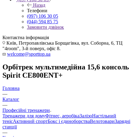
Назад
Телефони
(097) 106 30 05
(044) 594 85 75
Замовити дзвінок
Контактна інформація
Київ, Петропавлівська Борщагівка, вул. Соборна, 6, ТЦ
"4room", 3-й поверх, офіс 8.
welcome@sporttop.ua
Орбітрек мультимедійна 15,6 консоль
Spirit CE800ENT+
Головна
—
Каталог
—
Професійні тренажери
Тренажери для дому
Фітнес, аеробіка
Залізо
Настільний
теніс
Активний спорт
Бокс і єдиноборства
Велотовари
Зарядні
станції
—