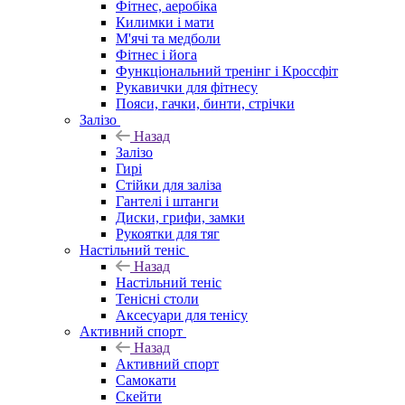
Фітнес, аеробіка
Килимки і мати
М'ячі та медболи
Фітнес і йога
Функціональний тренінг і Кроссфіт
Рукавички для фітнесу
Пояси, гачки, бинти, стрічки
Залізо
Назад
Залізо
Гирі
Стійки для заліза
Гантелі і штанги
Диски, грифи, замки
Рукоятки для тяг
Настільний теніс
Назад
Настільний теніс
Тенісні столи
Аксесуари для тенісу
Активний спорт
Назад
Активний спорт
Самокати
Скейти