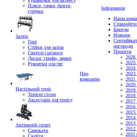
Рукавички для фітнесу
Пояси, гачки, бинти,
Інформація
стрічки
Наша кома
Співробіт
Бренди
Новини
Залізо
Сертифікат
Гирі
нагороди
Стійки для заліза
Проекти
Гантелі і штанги
2026 
Диски, грифи, замки
2025 
Рукоятки для тяг
2024 
Про
2023 
компанію
2021 
2020 
Настільний теніс
2019 
Тенісні столи
2018 
Аксесуари для тенісу
2017 
2016 
2015 
2014 
2013 
Активний спорт
2012 
Самокати
2011 
Скейти