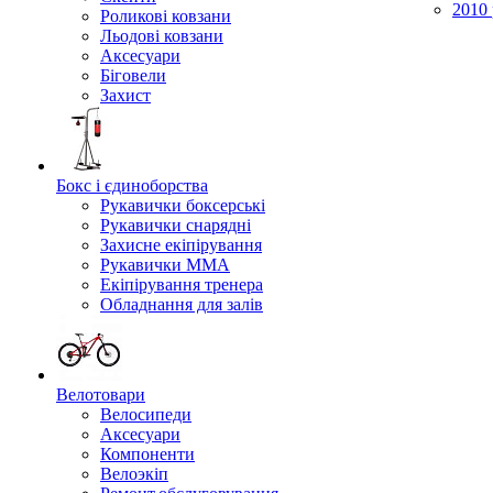
2010 
Роликові ковзани
Льодові ковзани
Аксесуари
Біговели
Захист
Бокс і єдиноборства
Рукавички боксерські
Рукавички снарядні
Захисне екіпірування
Рукавички ММА
Екіпірування тренера
Обладнання для залів
Велотовари
Велосипеди
Аксесуари
Компоненти
Велоэкіп