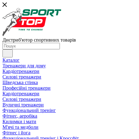
Дистриб'ютор спортивних товарів
Каталог
Тренажери для дому
Кардіотренажери
Силові тренажери
Шведська стінка
Професійні тренажери
Кардіотренажери
Силові тренажери
Вуличні тренажери
Функціональний тренінг
Фітнес, аеробіка
Килимки і мати
М'ячі та медболи
Фітнес і йога
Функціональний тренінг і Кроссфіт