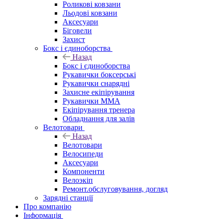
Роликові ковзани
Льодові ковзани
Аксесуари
Біговели
Захист
Бокс і єдиноборства
Назад
Бокс і єдиноборства
Рукавички боксерські
Рукавички снарядні
Захисне екіпірування
Рукавички ММА
Екіпірування тренера
Обладнання для залів
Велотовари
Назад
Велотовари
Велосипеди
Аксесуари
Компоненти
Велоэкіп
Ремонт.обслуговування, догляд
Зарядні станції
Про компанію
Інформація