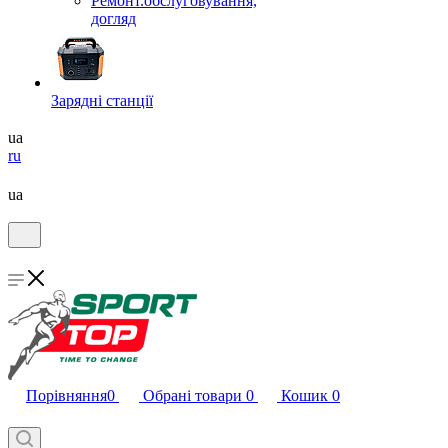
Ремонт.обслуговування,
догляд
Зарядні станції
ua
ru
ua
Порівняння
0
Обрані товари
0
Кошик
0