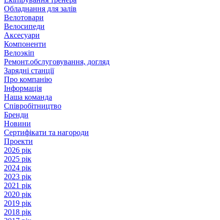
Обладнання для залів
Велотовари
Велосипеди
Аксесуари
Компоненти
Велоэкіп
Ремонт.обслуговування, догляд
Зарядні станції
Про компанію
Інформація
Наша команда
Співробітництво
Бренди
Новини
Сертифікати та нагороди
Проекти
2026 рік
2025 рік
2024 рік
2023 рік
2021 рік
2020 рік
2019 рік
2018 рік