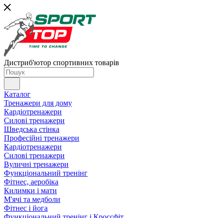
Дистриб'ютор спортивних товарів
Каталог
Тренажери для дому
Кардіотренажери
Силові тренажери
Шведська стінка
Професійні тренажери
Кардіотренажери
Силові тренажери
Вуличні тренажери
Функціональний тренінг
Фітнес, аеробіка
Килимки і мати
М'ячі та медболи
Фітнес і йога
Функціональний тренінг і Кроссфіт