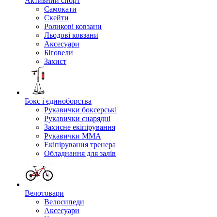
Активний спорт
Самокати
Скейти
Роликові ковзани
Льодові ковзани
Аксесуари
Біговели
Захист
Бокс і єдиноборства
Рукавички боксерські
Рукавички снарядні
Захисне екіпірування
Рукавички ММА
Екіпірування тренера
Обладнання для залів
Велотовари
Велосипеди
Аксесуари