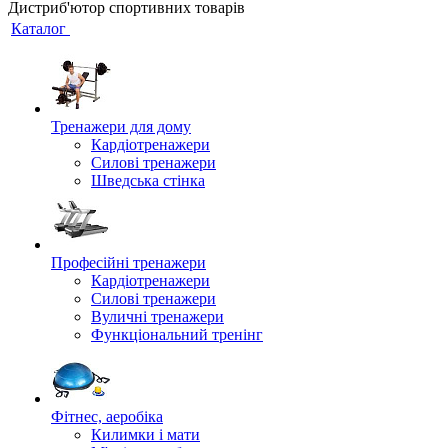
Дистриб'ютор спортивних товарів
Каталог
Тренажери для дому
Кардіотренажери
Силові тренажери
Шведська стінка
Професійні тренажери
Кардіотренажери
Силові тренажери
Вуличні тренажери
Функціональний тренінг
Фітнес, аеробіка
Килимки і мати