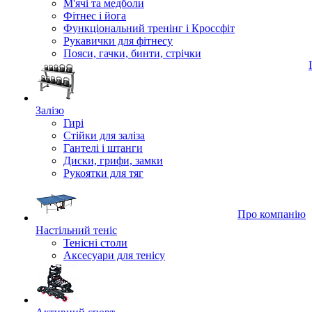
М'ячі та медболи
Фітнес і йога
Функціональний тренінг і Кроссфіт
Рукавички для фітнесу
Пояси, гачки, бинти, стрічки
Залізо
Гирі
Стійки для заліза
Гантелі і штанги
Диски, грифи, замки
Рукоятки для тяг
Про компанію
Настільний теніс
Тенісні столи
Аксесуари для тенісу