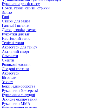
Рукавички для фітнесу
Пояси, гачки, бинти, стрічки
Залізо
Гирі
Стійки для заліза
Гантелі і штанги
Диски, грифи, замки
Рукоятки для тяг
Настільний теніс
Тенісні столи
Аксесуари для тенісу
Активний спорт
Самокати
Скейти
Роликові ковзани
Льодові ковзани
Аксесуари
Біговели
Захист
Бокс і єдиноборства
Рукавички боксерські
Рукавички снарядні
Захисне екіпірування
Рукавички ММА
Екіпірування тренера