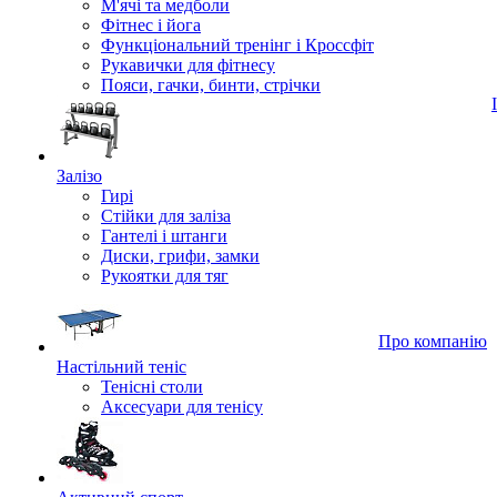
М'ячі та медболи
Фітнес і йога
Функціональний тренінг і Кроссфіт
Рукавички для фітнесу
Пояси, гачки, бинти, стрічки
Залізо
Гирі
Стійки для заліза
Гантелі і штанги
Диски, грифи, замки
Рукоятки для тяг
Про компанію
Настільний теніс
Тенісні столи
Аксесуари для тенісу