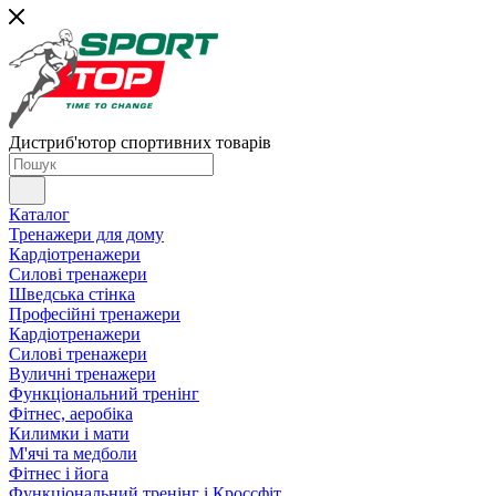
Дистриб'ютор спортивних товарів
Каталог
Тренажери для дому
Кардіотренажери
Силові тренажери
Шведська стінка
Професійні тренажери
Кардіотренажери
Силові тренажери
Вуличні тренажери
Функціональний тренінг
Фітнес, аеробіка
Килимки і мати
М'ячі та медболи
Фітнес і йога
Функціональний тренінг і Кроссфіт