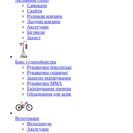
Активний спорт
Самокати
Скейти
Роликові ковзани
Льодові ковзани
Аксесуари
Біговели
Захист
Бокс і єдиноборства
Рукавички боксерські
Рукавички снарядні
Захисне екіпірування
Рукавички ММА
Екіпірування тренера
Обладнання для залів
Велотовари
Велосипеди
Аксесуари