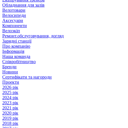
Обладнання для залів
Велотовари
Велосипеди
Аксесуари
Компоненти
Велоэкіп
Ремонт.обслуговування, догляд
Зарядні станції
Про компанію
Інформація
Наша команда
Співробітництво
Бренди
Новини
Сертифікати та нагороди
Проекти
2026 рік
2025 рік
2024 рік
2023 рік
2021 рік
2020 рік
2019 рік
2018 рік