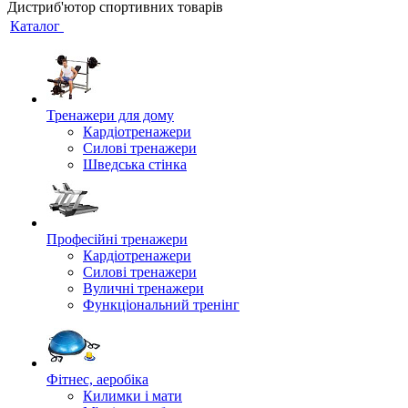
Дистриб'ютор спортивних товарів
Каталог
Тренажери для дому
Кардіотренажери
Силові тренажери
Шведська стінка
Професійні тренажери
Кардіотренажери
Силові тренажери
Вуличні тренажери
Функціональний тренінг
Фітнес, аеробіка
Килимки і мати