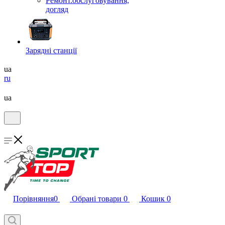
Ремонт.обслуговування,
догляд
Зарядні станції
ua
ru
ua
Порівняння
0
Обрані товари
0
Кошик
0