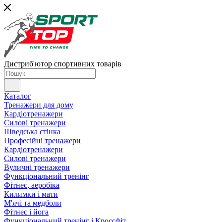
Дистриб'ютор спортивних товарів
Каталог
Тренажери для дому
Кардіотренажери
Силові тренажери
Шведська стінка
Професійні тренажери
Кардіотренажери
Силові тренажери
Вуличні тренажери
Функціональний тренінг
Фітнес, аеробіка
Килимки і мати
М'ячі та медболи
Фітнес і йога
Функціональний тренінг і Кроссфіт