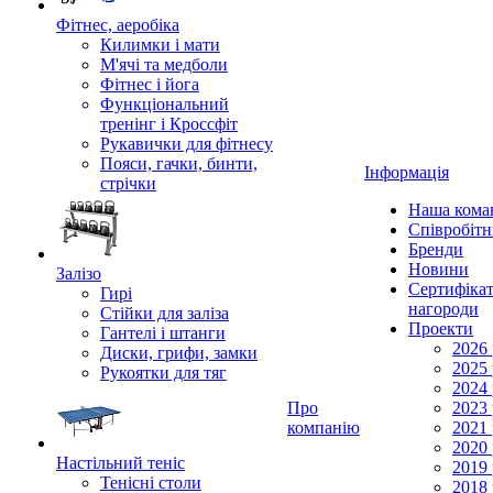
Фітнес, аеробіка
Килимки і мати
М'ячі та медболи
Фітнес і йога
Функціональний
тренінг і Кроссфіт
Рукавички для фітнесу
Пояси, гачки, бинти,
Інформація
стрічки
Наша кома
Співробіт
Бренди
Новини
Залізо
Сертифікат
Гирі
нагороди
Стійки для заліза
Проекти
Гантелі і штанги
2026 
Диски, грифи, замки
2025 
Рукоятки для тяг
2024 
Про
2023 
компанію
2021 
2020 
Настільний теніс
2019 
Тенісні столи
2018 