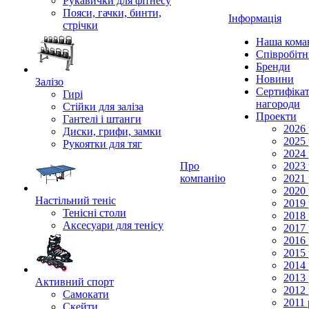
Рукавички для фітнесу
Пояси, гачки, бинти,
Інформація
стрічки
Наша кома
Співробіт
Бренди
Новини
Залізо
Сертифікат
Гирі
нагороди
Стійки для заліза
Проекти
Гантелі і штанги
2026 
Диски, грифи, замки
2025 
Рукоятки для тяг
2024 
Про
2023 
компанію
2021 
2020 
Настільний теніс
2019 
Тенісні столи
2018 
Аксесуари для тенісу
2017 
2016 
2015 
2014 
2013 
Активний спорт
2012 
Самокати
2011 
Скейти