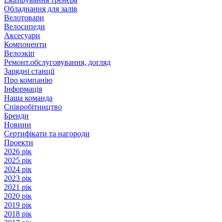
Обладнання для залів
Велотовари
Велосипеди
Аксесуари
Компоненти
Велоэкіп
Ремонт.обслуговування, догляд
Зарядні станції
Про компанію
Інформація
Наша команда
Співробітництво
Бренди
Новини
Сертифікати та нагороди
Проекти
2026 рік
2025 рік
2024 рік
2023 рік
2021 рік
2020 рік
2019 рік
2018 рік