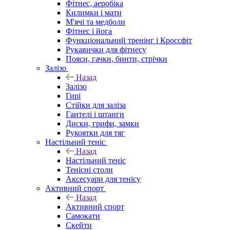
Фітнес, аеробіка
Килимки і мати
М'ячі та медболи
Фітнес і йога
Функціональний тренінг і Кроссфіт
Рукавички для фітнесу
Пояси, гачки, бинти, стрічки
Залізо
Назад
Залізо
Гирі
Стійки для заліза
Гантелі і штанги
Диски, грифи, замки
Рукоятки для тяг
Настільний теніс
Назад
Настільний теніс
Тенісні столи
Аксесуари для тенісу
Активний спорт
Назад
Активний спорт
Самокати
Скейти