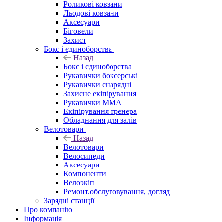
Роликові ковзани
Льодові ковзани
Аксесуари
Біговели
Захист
Бокс і єдиноборства
Назад
Бокс і єдиноборства
Рукавички боксерські
Рукавички снарядні
Захисне екіпірування
Рукавички ММА
Екіпірування тренера
Обладнання для залів
Велотовари
Назад
Велотовари
Велосипеди
Аксесуари
Компоненти
Велоэкіп
Ремонт.обслуговування, догляд
Зарядні станції
Про компанію
Інформація