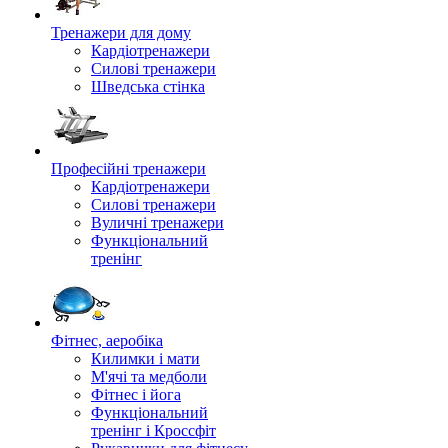
Тренажери для дому
Кардіотренажери
Силові тренажери
Шведська стінка
Професійні тренажери
Кардіотренажери
Силові тренажери
Вуличні тренажери
Функціональний
тренінг
Фітнес, аеробіка
Килимки і мати
М'ячі та медболи
Фітнес і йога
Функціональний
тренінг і Кроссфіт