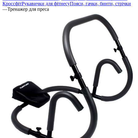
Кроссфіт
Рукавички для фітнесу
Пояси, гачки, бинти, стрічки
—
Тренажер для преса