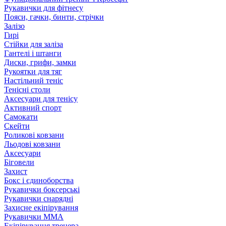
Рукавички для фітнесу
Пояси, гачки, бинти, стрічки
Залізо
Гирі
Стійки для заліза
Гантелі і штанги
Диски, грифи, замки
Рукоятки для тяг
Настільний теніс
Тенісні столи
Аксесуари для тенісу
Активний спорт
Самокати
Скейти
Роликові ковзани
Льодові ковзани
Аксесуари
Біговели
Захист
Бокс і єдиноборства
Рукавички боксерські
Рукавички снарядні
Захисне екіпірування
Рукавички ММА
Екіпірування тренера