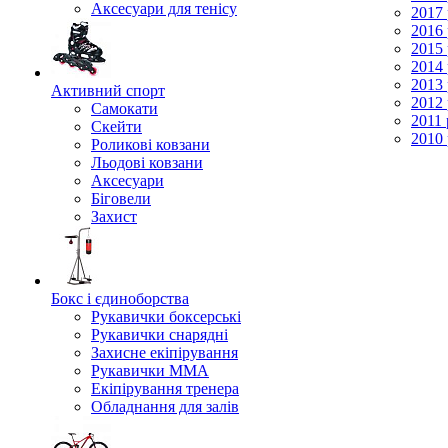
Аксесуари для тенісу
2017 
2016 
2015 
2014 
2013 
Активний спорт
2012 
Самокати
2011 
Скейти
2010 
Роликові ковзани
Льодові ковзани
Аксесуари
Біговели
Захист
Бокс і єдиноборства
Рукавички боксерські
Рукавички снарядні
Захисне екіпірування
Рукавички ММА
Екіпірування тренера
Обладнання для залів