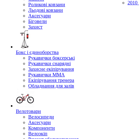
2010 
Роликові ковзани
Льодові ковзани
Аксесуари
Біговели
Захист
Бокс і єдиноборства
Рукавички боксерські
Рукавички снарядні
Захисне екіпірування
Рукавички ММА
Екіпірування тренера
Обладнання для залів
Велотовари
Велосипеди
Аксесуари
Компоненти
Велоэкіп