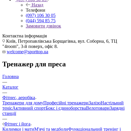
Назад
Телефони
(097) 106 30 05
(044) 594 85 75
Замовити дзвінок
Контактна інформація
Київ, Петропавлівська Борщагівка, вул. Соборна, 6, ТЦ
"4room", 3-й поверх, офіс 8.
welcome@sporttop.ua
Тренажер для преса
Головна
—
Каталог
—
Фітнес, аеробіка
Тренажери для дому
Професійні тренажери
Залізо
Настільний
теніс
Активний спорт
Бокс і єдиноборства
Велотовари
Зарядні
станції
—
Фітнес і йога
Килимки і мати
М'ячі та медболи
Функціональний тренінг і