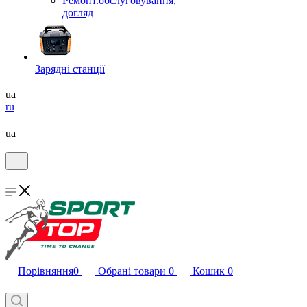
Ремонт.обслуговування,
догляд
Зарядні станції
ua
ru
ua
Порівняння
0
Обрані товари
0
Кошик
0