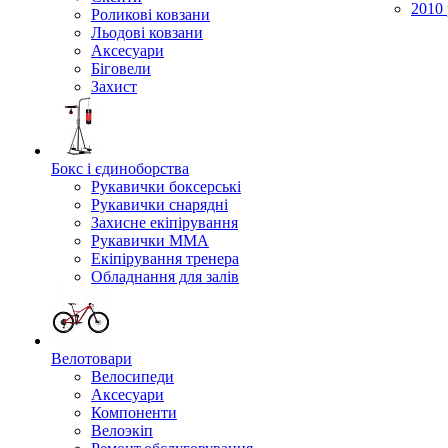
2010 
Роликові ковзани
Льодові ковзани
Аксесуари
Біговели
Захист
Бокс і єдиноборства
Рукавички боксерські
Рукавички снарядні
Захисне екіпірування
Рукавички ММА
Екіпірування тренера
Обладнання для залів
Велотовари
Велосипеди
Аксесуари
Компоненти
Велоэкіп