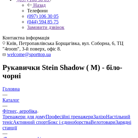
Назад
Телефони
(097) 106 30 05
(044) 594 85 75
Замовити дзвінок
Контактна інформація
Київ, Петропавлівська Борщагівка, вул. Соборна, 6, ТЦ
"4room", 3-й поверх, офіс 8.
welcome@sporttop.ua
Рукавички Stein Shadow ( M) - біло-
чорні
Головна
—
Каталог
—
Фітнес, аеробіка
Тренажери для дому
Професійні тренажери
Залізо
Настільний
теніс
Активний спорт
Бокс і єдиноборства
Велотовари
Зарядні
станції
—