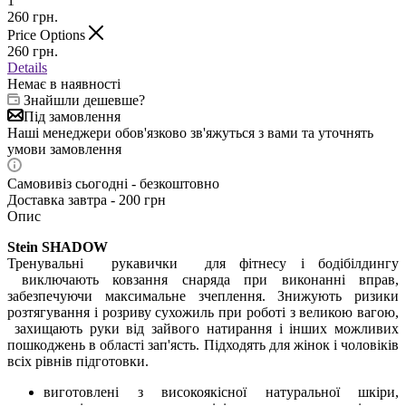
1
260
грн.
Price Options
260
грн.
Details
Немає в наявності
Знайшли дешевше?
Під замовлення
Наші менеджери обов'язково зв'яжуться з вами та уточнять
умови замовлення
Самовивіз сьогодні - безкоштовно
Доставка завтра - 200 грн
Опис
Stein SHADOW
Тренувальні рукавички для фітнесу і бодібілдингу
виключають ковзання снаряда при виконанні вправ,
забезпечуючи максимальне зчеплення. Знижують ризики
розтягування і розриву сухожиль при роботі з великою вагою,
захищають руки від зайвого натирання і інших можливих
пошкоджень в області зап'ясть. Підходять для жінок і чоловіків
всіх рівнів підготовки.
виготовлені з високоякісної натуральної шкіри,