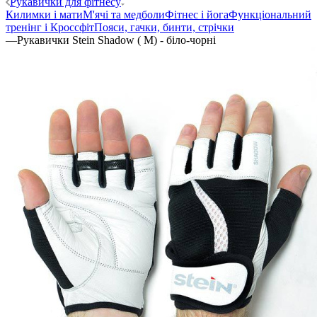
Рукавички для фітнесу
Килимки і мати
М'ячі та медболи
Фітнес і йога
Функціональний
тренінг і Кроссфіт
Пояси, гачки, бинти, стрічки
—
Рукавички Stein Shadow ( M) - біло-чорні