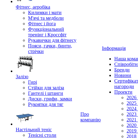
Фітнес, аеробіка
Килимки і мати
М'ячі та медболи
Фітнес і йога
Функціональний
тренінг і Кроссфіт
Рукавички для фітнесу
Пояси, гачки, бинти,
Інформація
стрічки
Наша кома
Співробіт
Бренди
Новини
Залізо
Сертифікат
Гирі
нагороди
Стійки для заліза
Проекти
Гантелі і штанги
2026 
Диски, грифи, замки
2025 
Рукоятки для тяг
2024 
Про
2023 
компанію
2021 
2020 
Настільний теніс
2019 
Тенісні столи
2018 