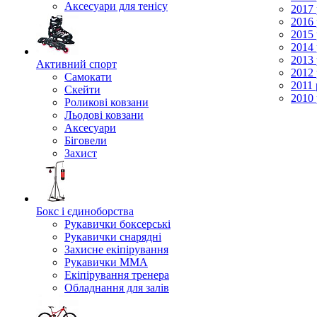
Аксесуари для тенісу
2017 
2016 
2015 
2014 
2013 
Активний спорт
2012 
Самокати
2011 
Скейти
2010 
Роликові ковзани
Льодові ковзани
Аксесуари
Біговели
Захист
Бокс і єдиноборства
Рукавички боксерські
Рукавички снарядні
Захисне екіпірування
Рукавички ММА
Екіпірування тренера
Обладнання для залів