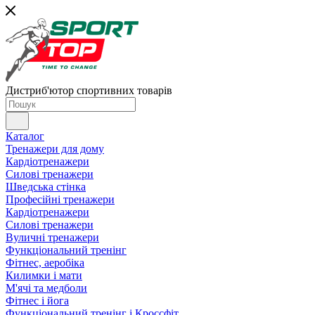
Дистриб'ютор спортивних товарів
Каталог
Тренажери для дому
Кардіотренажери
Силові тренажери
Шведська стінка
Професійні тренажери
Кардіотренажери
Силові тренажери
Вуличні тренажери
Функціональний тренінг
Фітнес, аеробіка
Килимки і мати
М'ячі та медболи
Фітнес і йога
Функціональний тренінг і Кроссфіт