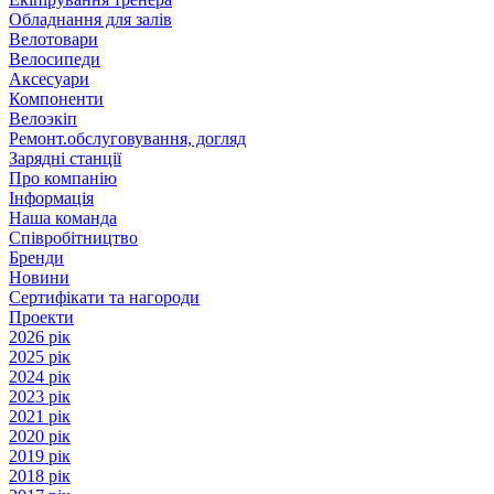
Обладнання для залів
Велотовари
Велосипеди
Аксесуари
Компоненти
Велоэкіп
Ремонт.обслуговування, догляд
Зарядні станції
Про компанію
Інформація
Наша команда
Співробітництво
Бренди
Новини
Сертифікати та нагороди
Проекти
2026 рік
2025 рік
2024 рік
2023 рік
2021 рік
2020 рік
2019 рік
2018 рік