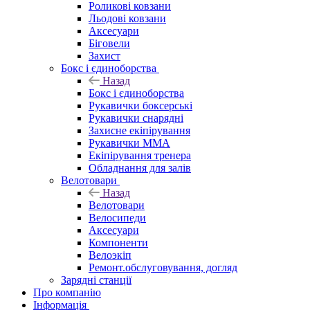
Роликові ковзани
Льодові ковзани
Аксесуари
Біговели
Захист
Бокс і єдиноборства
Назад
Бокс і єдиноборства
Рукавички боксерські
Рукавички снарядні
Захисне екіпірування
Рукавички ММА
Екіпірування тренера
Обладнання для залів
Велотовари
Назад
Велотовари
Велосипеди
Аксесуари
Компоненти
Велоэкіп
Ремонт.обслуговування, догляд
Зарядні станції
Про компанію
Інформація