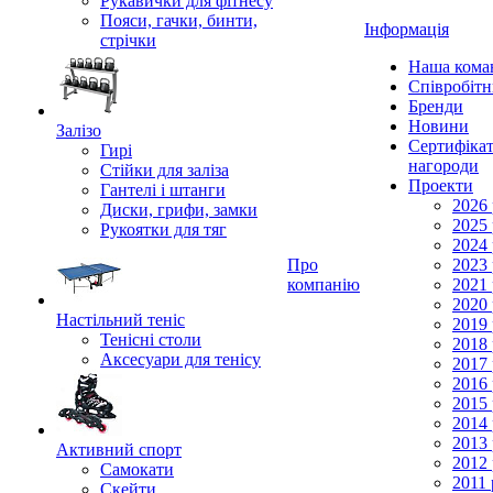
Рукавички для фітнесу
Пояси, гачки, бинти,
Інформація
стрічки
Наша кома
Співробіт
Бренди
Новини
Залізо
Сертифікат
Гирі
нагороди
Стійки для заліза
Проекти
Гантелі і штанги
2026 
Диски, грифи, замки
2025 
Рукоятки для тяг
2024 
Про
2023 
компанію
2021 
2020 
Настільний теніс
2019 
Тенісні столи
2018 
Аксесуари для тенісу
2017 
2016 
2015 
2014 
2013 
Активний спорт
2012 
Самокати
2011 
Скейти