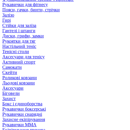
Рукавички для фітнесу
Пояси, гачки, бинти, стрічки
Залізо
Гирі
Стійки для заліза
Гантелі і штанги
Диски, грифи, замки
Рукоятки для тяг
Настільний теніс
Тенісні столи
Аксесуари для тенісу
Активний спорт
Самокати
Скейти
Роликові ковзани
Льодові ковзани
Аксесуари
Біговели
Захист
Бокс і єдиноборства
Рукавички боксерські
Рукавички снарядні
Захисне екіпірування
Рукавички ММА
Екіпірування тренера