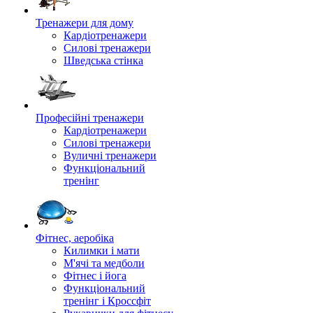
Тренажери для дому
Кардіотренажери
Силові тренажери
Шведська стінка
Професійні тренажери
Кардіотренажери
Силові тренажери
Вуличні тренажери
Функціональний
тренінг
Фітнес, аеробіка
Килимки і мати
М'ячі та медболи
Фітнес і йога
Функціональний
тренінг і Кроссфіт