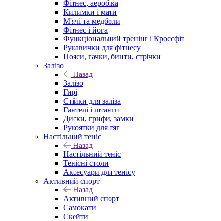
Фітнес, аеробіка
Килимки і мати
М'ячі та медболи
Фітнес і йога
Функціональний тренінг і Кроссфіт
Рукавички для фітнесу
Пояси, гачки, бинти, стрічки
Залізо
Назад
Залізо
Гирі
Стійки для заліза
Гантелі і штанги
Диски, грифи, замки
Рукоятки для тяг
Настільний теніс
Назад
Настільний теніс
Тенісні столи
Аксесуари для тенісу
Активний спорт
Назад
Активний спорт
Самокати
Скейти