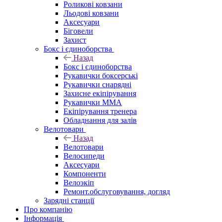
Роликові ковзани
Льодові ковзани
Аксесуари
Біговели
Захист
Бокс і єдиноборства
Назад
Бокс і єдиноборства
Рукавички боксерські
Рукавички снарядні
Захисне екіпірування
Рукавички ММА
Екіпірування тренера
Обладнання для залів
Велотовари
Назад
Велотовари
Велосипеди
Аксесуари
Компоненти
Велоэкіп
Ремонт.обслуговування, догляд
Зарядні станції
Про компанію
Інформація