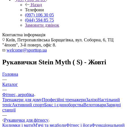
Назад
Телефони
(097) 106 30 05
(044) 594 85 75
Замовити дзвінок
Контактна інформація
Київ, Петропавлівська Борщагівка, вул. Соборна, 6, ТЦ
"4room", 3-й поверх, офіс 8.
welcome@sporttop.ua
Рукавички Stein Myth ( S) - Жовті
Головна
—
Каталог
—
Фітнес, аеробіка
Тренажери для дому
Професійні тренажери
Залізо
Настільний
теніс
Активний спорт
Бокс і єдиноборства
Велотовари
Зарядні
станції
—
Рукавички для фітнесу
Килимки і мати
М'ячі та медболи
Фітнес і йога
Функціональний