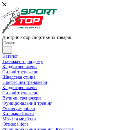
Дистриб'ютор спортивних товарів
Каталог
Тренажери для дому
Кардіотренажери
Силові тренажери
Шведська стінка
Професійні тренажери
Кардіотренажери
Силові тренажери
Вуличні тренажери
Функціональний тренінг
Фітнес, аеробіка
Килимки і мати
М'ячі та медболи
Фітнес і йога
Функціональний тренінг і Кроссфіт