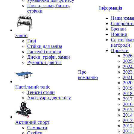
Рукавички для фітнесу
Пояси, гачки, бинти,
Інформація
стрічки
Наша кома
Співробіт
Бренди
Новини
Залізо
Сертифікат
Гирі
нагороди
Стійки для заліза
Проекти
Гантелі і штанги
2026 
Диски, грифи, замки
2025 
Рукоятки для тяг
2024 
Про
2023 
компанію
2021 
2020 
Настільний теніс
2019 
Тенісні столи
2018 
Аксесуари для тенісу
2017 
2016 
2015 
2014 
2013 
Активний спорт
2012 
Самокати
2011 
Скейти