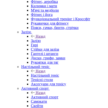
Фітнес, аеробіка
Килимки і мати
М'ячі та медболи
Фітнес і йога
Функціональний тренінг і Кроссфіт
Рукавички для фітнесу
Пояси, гачки, бинти, стрічки
Залізо
Назад
Залізо
Гирі
Стійки для заліза
Гантелі і штанги
Диски, грифи, замки
Рукоятки для тяг
Настільний теніс
Назад
Настільний теніс
Тенісні столи
Аксесуари для тенісу
Активний спорт
Назад
Активний спорт
Самокати
Скейти