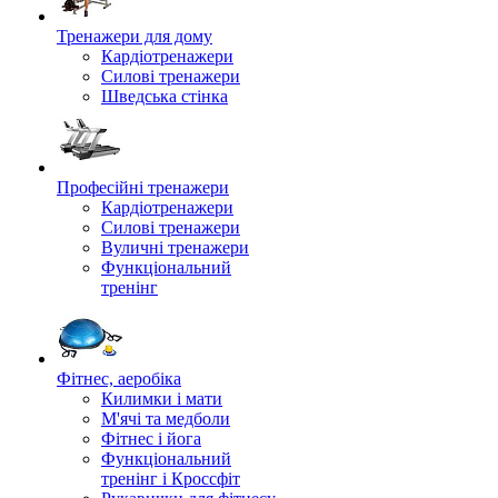
Тренажери для дому
Кардіотренажери
Силові тренажери
Шведська стінка
Професійні тренажери
Кардіотренажери
Силові тренажери
Вуличні тренажери
Функціональний
тренінг
Фітнес, аеробіка
Килимки і мати
М'ячі та медболи
Фітнес і йога
Функціональний
тренінг і Кроссфіт