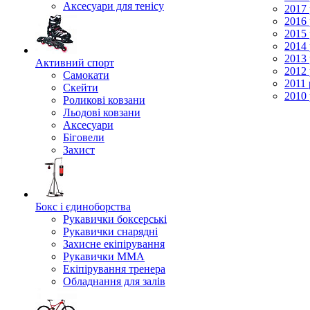
Аксесуари для тенісу
2017 
2016 
2015 
2014 
2013 
Активний спорт
2012 
Самокати
2011 
Скейти
2010 
Роликові ковзани
Льодові ковзани
Аксесуари
Біговели
Захист
Бокс і єдиноборства
Рукавички боксерські
Рукавички снарядні
Захисне екіпірування
Рукавички ММА
Екіпірування тренера
Обладнання для залів