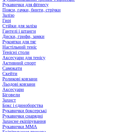
Рукавички для фітнесу
Пояси, гачки, бинти, стрічки
Залізо
Гирі
Стійки для заліза
Гантелі і штанги
Диски, грифи, замки
Рукоятки для тяг
Настільний теніс
Тенісні столи
Аксесуари для тенісу
Активний спорт
Самокати
Скейти
Роликові ковзани
Льодові ковзани
Аксесуари
Біговели
Захист
Бокс і єдиноборства
Рукавички боксерські
Рукавички снарядні
Захисне екіпірування
Рукавички ММА
Екіпірування тренера