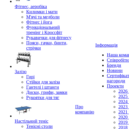
Фітнес, аеробіка
Килимки і мати
М'ячі та медболи
Фітнес і йога
Функціональний
тренінг і Кроссфіт
Рукавички для фітнесу
Пояси, гачки, бинти,
Інформація
стрічки
Наша кома
Співробіт
Бренди
Новини
Залізо
Сертифікат
Гирі
нагороди
Стійки для заліза
Проекти
Гантелі і штанги
2026 
Диски, грифи, замки
2025 
Рукоятки для тяг
2024 
Про
2023 
компанію
2021 
2020 
Настільний теніс
2019 
Тенісні столи
2018 