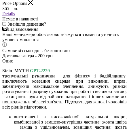
Price Options
365
грн.
Details
Немає в наявності
Знайшли дешевше?
Під замовлення
Наші менеджери обов'язково зв'яжуться з вами та уточнять
умови замовлення
Самовивіз сьогодні - безкоштовно
Доставка завтра - 200 грн
Опис
Stein MYTH
GPT-2229
тренувальні рукавички для фітнесу і
бодібілдингу
виключають ковзання снаряда при виконанні вправ,
забезпечуючи максимальне зчеплення. Знижують ризики
розтягування і розриву сухожиль при роботі з великою вагою,
захищають руки від зайвого натирання і інших можливих
пошкоджень в області зап'ясть. Підходять для жінок і чоловіків
всіх рівнів підготовки.
виготовлені з високоякісної натуральної шкіри,
комбінованої з замшею-внутрішня частина: жовта шкіра
+ замша з ущільнювачем, зовнішня частина: жовта