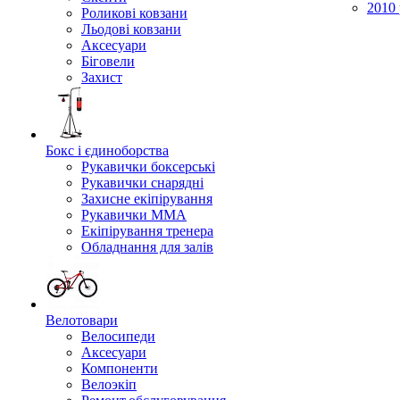
2010 
Роликові ковзани
Льодові ковзани
Аксесуари
Біговели
Захист
Бокс і єдиноборства
Рукавички боксерські
Рукавички снарядні
Захисне екіпірування
Рукавички ММА
Екіпірування тренера
Обладнання для залів
Велотовари
Велосипеди
Аксесуари
Компоненти
Велоэкіп