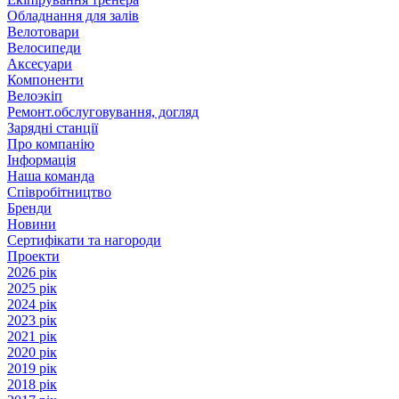
Обладнання для залів
Велотовари
Велосипеди
Аксесуари
Компоненти
Велоэкіп
Ремонт.обслуговування, догляд
Зарядні станції
Про компанію
Інформація
Наша команда
Співробітництво
Бренди
Новини
Сертифікати та нагороди
Проекти
2026 рік
2025 рік
2024 рік
2023 рік
2021 рік
2020 рік
2019 рік
2018 рік