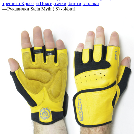
тренінг і Кроссфіт
Пояси, гачки, бинти, стрічки
—
Рукавички Stein Myth ( S) - Жовті