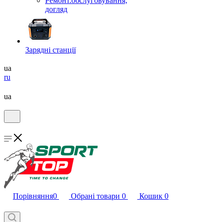
Ремонт.обслуговування,
догляд
Зарядні станції
ua
ru
ua
Порівняння
0
Обрані товари
0
Кошик
0