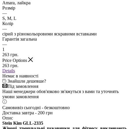
Amara, лайкра
Розмір
—
S, M, L
Колір
—
сірий з різнокольоровими яскравими вставками
Гарантія загальна
—
1
263
грн.
Price Options
263
грн.
Details
Немає в наявності
Знайшли дешевше?
Під замовлення
Наші менеджери обов'язково зв'яжуться з вами та уточнять
умови замовлення
Самовивіз сьогодні - безкоштовно
Доставка завтра - 200 грн
Опис
Stein Kim GLL-2335
Жіночі тренувальні рукавички для фітнесу виключають