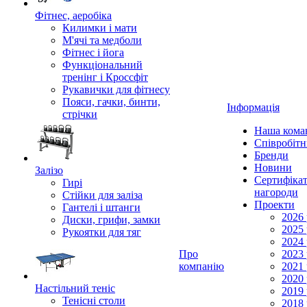
Фітнес, аеробіка
Килимки і мати
М'ячі та медболи
Фітнес і йога
Функціональний
тренінг і Кроссфіт
Рукавички для фітнесу
Пояси, гачки, бинти,
Інформація
стрічки
Наша кома
Співробіт
Бренди
Новини
Залізо
Сертифікат
Гирі
нагороди
Стійки для заліза
Проекти
Гантелі і штанги
2026 
Диски, грифи, замки
2025 
Рукоятки для тяг
2024 
Про
2023 
компанію
2021 
2020 
Настільний теніс
2019 
Тенісні столи
2018 