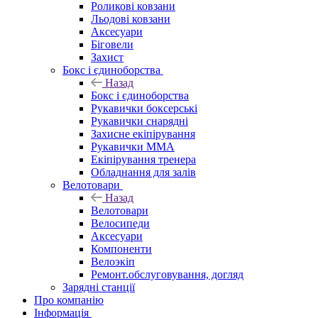
Роликові ковзани
Льодові ковзани
Аксесуари
Біговели
Захист
Бокс і єдиноборства
Назад
Бокс і єдиноборства
Рукавички боксерські
Рукавички снарядні
Захисне екіпірування
Рукавички ММА
Екіпірування тренера
Обладнання для залів
Велотовари
Назад
Велотовари
Велосипеди
Аксесуари
Компоненти
Велоэкіп
Ремонт.обслуговування, догляд
Зарядні станції
Про компанію
Інформація