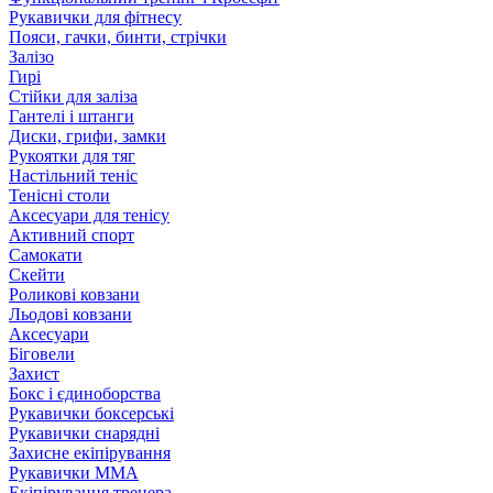
Рукавички для фітнесу
Пояси, гачки, бинти, стрічки
Залізо
Гирі
Стійки для заліза
Гантелі і штанги
Диски, грифи, замки
Рукоятки для тяг
Настільний теніс
Тенісні столи
Аксесуари для тенісу
Активний спорт
Самокати
Скейти
Роликові ковзани
Льодові ковзани
Аксесуари
Біговели
Захист
Бокс і єдиноборства
Рукавички боксерські
Рукавички снарядні
Захисне екіпірування
Рукавички ММА
Екіпірування тренера