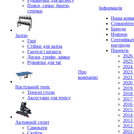
Рукавички для фітнесу
Пояси, гачки, бинти,
Інформація
стрічки
Наша кома
Співробіт
Бренди
Новини
Залізо
Сертифікат
Гирі
нагороди
Стійки для заліза
Проекти
Гантелі і штанги
2026 
Диски, грифи, замки
2025 
Рукоятки для тяг
2024 
Про
2023 
компанію
2021 
2020 
Настільний теніс
2019 
Тенісні столи
2018 
Аксесуари для тенісу
2017 
2016 
2015 
2014 
2013 
Активний спорт
2012 
Самокати
2011 
Скейти