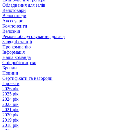
Обладнання для залів
Велотовари
Велосипеди
Аксесуари
Компоненти
Велоэкіп
Ремонт.обслуговування, догляд
Зарядні станції
Про компанію
Інформація
Наша команда
Співробітництво
Бренди
Новини
Сертифікати та нагороди
Проекти
2026 рік
2025 рік
2024 рік
2023 рік
2021 рік
2020 рік
2019 рік
2018 рік