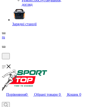
Ремонт.обслуговування,
догляд
Зарядні станції
ua
ru
ua
Порівняння
0
Обрані товари
0
Кошик
0