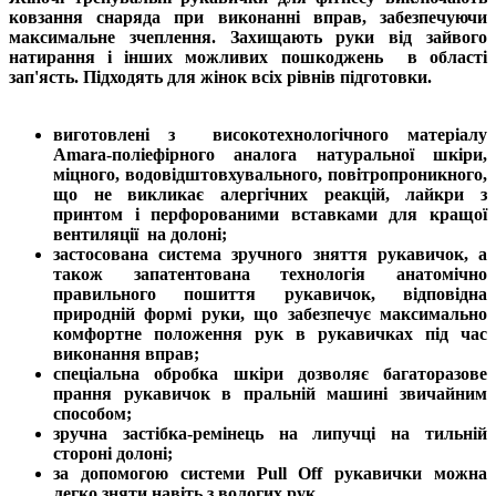
ковзання снаряда при виконанні вправ, забезпечуючи
максимальне зчеплення. Захищають руки від зайвого
натирання і інших можливих пошкоджень в області
зап'ясть. Підходять для жінок всіх рівнів підготовки.
виготовлені з високотехнологічного матеріалу
Amara-поліефірного аналога натуральної шкіри,
міцного, водовідштовхувального, повітропроникного,
що не викликає алергічних реакцій, лайкри з
принтом і перфорованими вставками для кращої
вентиляції на долоні;
застосована система зручного зняття рукавичок, а
також запатентована технологія анатомічно
правильного пошиття рукавичок, відповідна
природній формі руки, що забезпечує максимально
комфортне положення рук в рукавичках під час
виконання вправ;
спеціальна обробка шкіри дозволяє багаторазове
прання рукавичок в пральній машині звичайним
способом;
зручна застібка-ремінець на липучці на тильній
стороні долоні;
за допомогою системи Pull Off рукавички можна
легко зняти навіть з вологих рук.