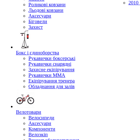
2010 
Роликові ковзани
Льодові ковзани
Аксесуари
Біговели
Захист
Бокс і єдиноборства
Рукавички боксерські
Рукавички снарядні
Захисне екіпірування
Рукавички ММА
Екіпірування тренера
Обладнання для залів
Велотовари
Велосипеди
Аксесуари
Компоненти
Велоэкіп