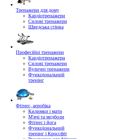
Тренажери для дому
Кардіотренажери
Силові тренажери
Шведська стінка
Професійні тренажери
Кардіотренажери
Силові тренажери
Вуличні тренажери
Функціональний
тренінг
Фітнес, аеробіка
Килимки і мати
М'ячі та медболи
Фітнес і йога
Функціональний
тренінг і Кроссфіт