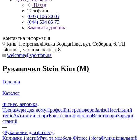
Назад
Телефони
(097) 106 30 05
(044) 594 85 75
Замовити дзвінок
Контактна інформація
Київ, Петропавлівська Борщагівка, вул. Соборна, 6, ТЦ
"4room", 3-й поверх, офіс 8.
welcome@sporttop.ua
Рукавички Stein Kim (M)
Головна
—
Каталог
—
Фітнес, аеробіка
Тренажери для дому
Професійні тренажери
Залізо
Настільний
теніс
Активний спорт
Бокс і єдиноборства
Велотовари
Зарядні
станції
—
Рукавички для фітнесу
Килимки і мати
М'ячі та медболи
Фітнес і йога
Функціональний