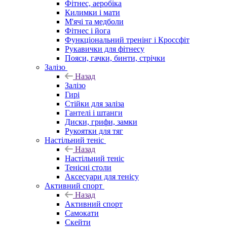
Фітнес, аеробіка
Килимки і мати
М'ячі та медболи
Фітнес і йога
Функціональний тренінг і Кроссфіт
Рукавички для фітнесу
Пояси, гачки, бинти, стрічки
Залізо
Назад
Залізо
Гирі
Стійки для заліза
Гантелі і штанги
Диски, грифи, замки
Рукоятки для тяг
Настільний теніс
Назад
Настільний теніс
Тенісні столи
Аксесуари для тенісу
Активний спорт
Назад
Активний спорт
Самокати
Скейти