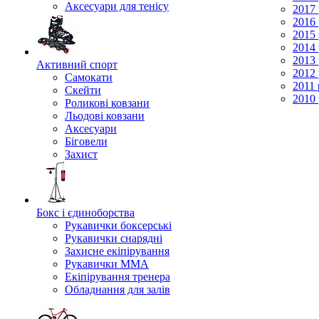
Аксесуари для тенісу
2017 
2016 
2015 
2014 
2013 
Активний спорт
2012 
Самокати
2011 
Скейти
2010 
Роликові ковзани
Льодові ковзани
Аксесуари
Біговели
Захист
Бокс і єдиноборства
Рукавички боксерські
Рукавички снарядні
Захисне екіпірування
Рукавички ММА
Екіпірування тренера
Обладнання для залів