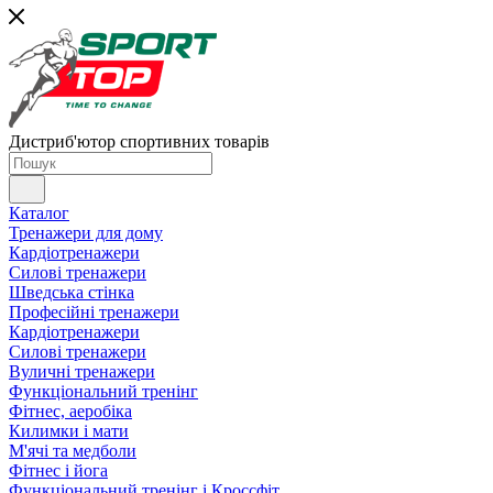
Дистриб'ютор спортивних товарів
Каталог
Тренажери для дому
Кардіотренажери
Силові тренажери
Шведська стінка
Професійні тренажери
Кардіотренажери
Силові тренажери
Вуличні тренажери
Функціональний тренінг
Фітнес, аеробіка
Килимки і мати
М'ячі та медболи
Фітнес і йога
Функціональний тренінг і Кроссфіт