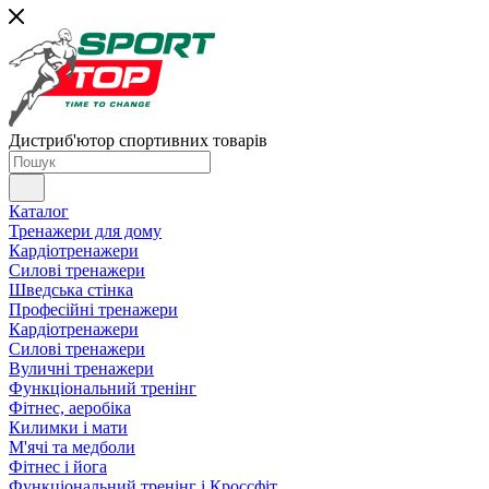
Дистриб'ютор спортивних товарів
Каталог
Тренажери для дому
Кардіотренажери
Силові тренажери
Шведська стінка
Професійні тренажери
Кардіотренажери
Силові тренажери
Вуличні тренажери
Функціональний тренінг
Фітнес, аеробіка
Килимки і мати
М'ячі та медболи
Фітнес і йога
Функціональний тренінг і Кроссфіт