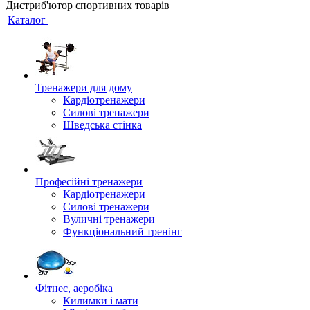
Дистриб'ютор спортивних товарів
Каталог
Тренажери для дому
Кардіотренажери
Силові тренажери
Шведська стінка
Професійні тренажери
Кардіотренажери
Силові тренажери
Вуличні тренажери
Функціональний тренінг
Фітнес, аеробіка
Килимки і мати