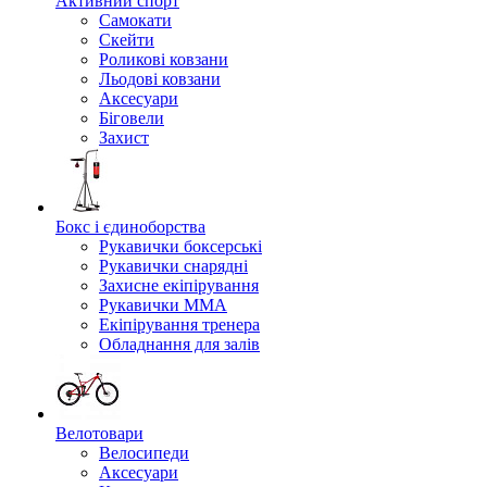
Активний спорт
Самокати
Скейти
Роликові ковзани
Льодові ковзани
Аксесуари
Біговели
Захист
Бокс і єдиноборства
Рукавички боксерські
Рукавички снарядні
Захисне екіпірування
Рукавички ММА
Екіпірування тренера
Обладнання для залів
Велотовари
Велосипеди
Аксесуари