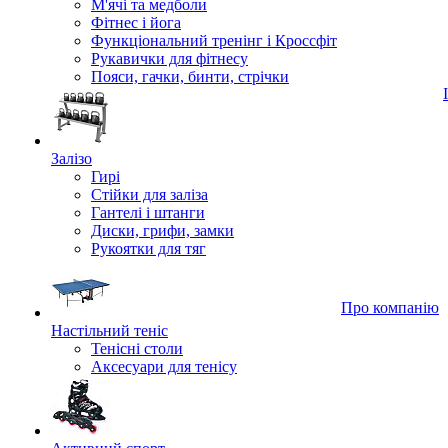
М'ячі та медболи
Фітнес і йога
Функціональний тренінг і Кроссфіт
Рукавички для фітнесу
Пояси, гачки, бинти, стрічки
Залізо
Гирі
Стійки для заліза
Гантелі і штанги
Диски, грифи, замки
Рукоятки для тяг
Про компанію
Настільний теніс
Тенісні столи
Аксесуари для тенісу