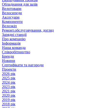
Обладнання для залів
Велотовари
Велосипеди
Аксесуари
Компоненти
Велоэкіп
Ремонт.обслуговування, догляд
Зарядні станції
Про компанію
Інформація
Наша команда
Співробітництво
Бренди
Новини
Сертифікати та нагороди
Проекти
2026 рік
2025 рік
2024 рік
2023 рік
2021 рік
2020 рік
2019 рік
2018 рік