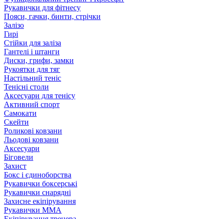
Рукавички для фітнесу
Пояси, гачки, бинти, стрічки
Залізо
Гирі
Стійки для заліза
Гантелі і штанги
Диски, грифи, замки
Рукоятки для тяг
Настільний теніс
Тенісні столи
Аксесуари для тенісу
Активний спорт
Самокати
Скейти
Роликові ковзани
Льодові ковзани
Аксесуари
Біговели
Захист
Бокс і єдиноборства
Рукавички боксерські
Рукавички снарядні
Захисне екіпірування
Рукавички ММА
Екіпірування тренера