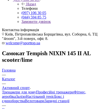
Назад
Телефони
(097) 106 30 05
(044) 594 85 75
Замовити дзвінок
Контактна інформація
Київ, Петропавлівська Борщагівка, вул. Соборна, 6, ТЦ
"4room", 3-й поверх, офіс 8.
welcome@sporttop.ua
Самокат Tempish NIXIN 145 II AL
scooter/lime
Головна
—
Каталог
—
Активний спорт
Тренажери для дому
Професійні тренажери
Фітнес,
аеробіка
Залізо
Настільний теніс
Бокс і
єдиноборства
Велотовари
Зарядні станції
—