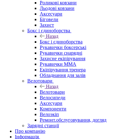
Роликові ковзани
Льодові ковзани
Аксесуари
Біговели
Захист
Бокс і єдиноборства
Назад
Бокс і єдиноборства
Рукавички боксерські
Рукавички снарядні
Захисне екіпірування
Рукавички ММА
Екіпірування тренера
Обладнання для залів
Велотовари
Назад
Велотовари
Велосипеди
Аксесуари
Компоненти
Велоэкіп
Ремонт.обслуговування, догляд
Зарядні станції
Про компанію
Інформація