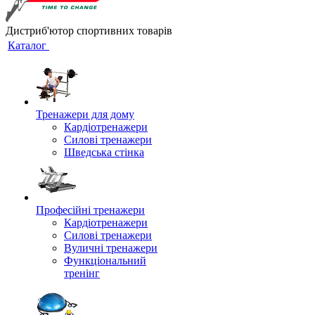
Дистриб'ютор спортивних товарів
Каталог
Тренажери для дому
Кардіотренажери
Силові тренажери
Шведська стінка
Професійні тренажери
Кардіотренажери
Силові тренажери
Вуличні тренажери
Функціональний
тренінг