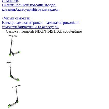
Самокати
Скейти
Роликові ковзани
Льодові
ковзани
Аксесуари
Біговели
Захист
—
Міські самокати
Електросамокати
Трюкові самокати
Триколісні
самокати
Запчастини та аксесуари
—
Самокат Tempish NIXIN 145 II AL scooter/lime