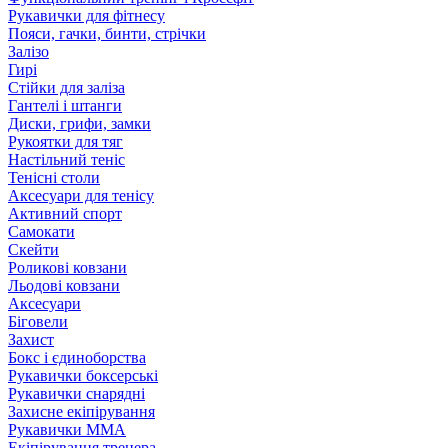
Рукавички для фітнесу
Пояси, гачки, бинти, стрічки
Залізо
Гирі
Стійки для заліза
Гантелі і штанги
Диски, грифи, замки
Рукоятки для тяг
Настільний теніс
Тенісні столи
Аксесуари для тенісу
Активний спорт
Самокати
Скейти
Роликові ковзани
Льодові ковзани
Аксесуари
Біговели
Захист
Бокс і єдиноборства
Рукавички боксерські
Рукавички снарядні
Захисне екіпірування
Рукавички ММА
Екіпірування тренера