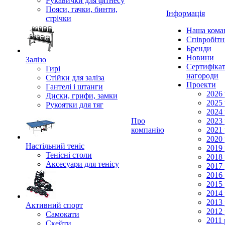
Рукавички для фітнесу
Пояси, гачки, бинти,
Інформація
стрічки
Наша кома
Співробіт
Бренди
Новини
Залізо
Сертифікат
Гирі
нагороди
Стійки для заліза
Проекти
Гантелі і штанги
2026 
Диски, грифи, замки
2025 
Рукоятки для тяг
2024 
Про
2023 
компанію
2021 
2020 
Настільний теніс
2019 
Тенісні столи
2018 
Аксесуари для тенісу
2017 
2016 
2015 
2014 
2013 
Активний спорт
2012 
Самокати
2011 
Скейти