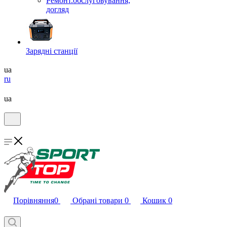
Ремонт.обслуговування,
догляд
Зарядні станції
ua
ru
ua
Порівняння
0
Обрані товари
0
Кошик
0