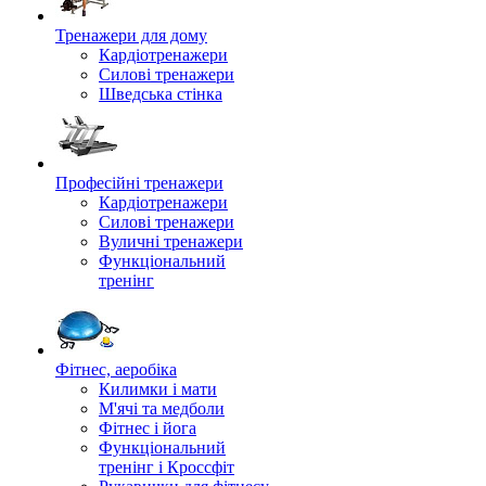
Тренажери для дому
Кардіотренажери
Силові тренажери
Шведська стінка
Професійні тренажери
Кардіотренажери
Силові тренажери
Вуличні тренажери
Функціональний
тренінг
Фітнес, аеробіка
Килимки і мати
М'ячі та медболи
Фітнес і йога
Функціональний
тренінг і Кроссфіт