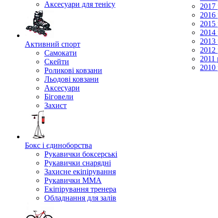
Аксесуари для тенісу
2017 
2016 
2015 
2014 
2013 
Активний спорт
2012 
Самокати
2011 
Скейти
2010 
Роликові ковзани
Льодові ковзани
Аксесуари
Біговели
Захист
Бокс і єдиноборства
Рукавички боксерські
Рукавички снарядні
Захисне екіпірування
Рукавички ММА
Екіпірування тренера
Обладнання для залів