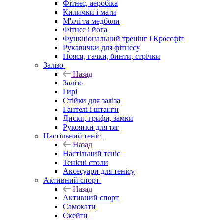
Фітнес, аеробіка
Килимки і мати
М'ячі та медболи
Фітнес і йога
Функціональний тренінг і Кроссфіт
Рукавички для фітнесу
Пояси, гачки, бинти, стрічки
Залізо
Назад
Залізо
Гирі
Стійки для заліза
Гантелі і штанги
Диски, грифи, замки
Рукоятки для тяг
Настільний теніс
Назад
Настільний теніс
Тенісні столи
Аксесуари для тенісу
Активний спорт
Назад
Активний спорт
Самокати
Скейти