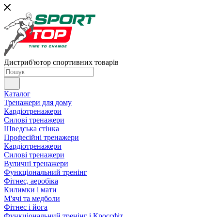
Дистриб'ютор спортивних товарів
Каталог
Тренажери для дому
Кардіотренажери
Силові тренажери
Шведська стінка
Професійні тренажери
Кардіотренажери
Силові тренажери
Вуличні тренажери
Функціональний тренінг
Фітнес, аеробіка
Килимки і мати
М'ячі та медболи
Фітнес і йога
Функціональний тренінг і Кроссфіт