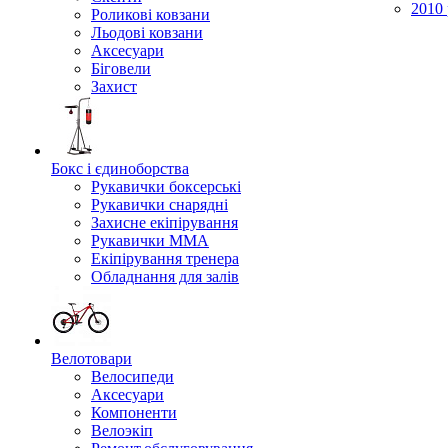
2010 
Роликові ковзани
Льодові ковзани
Аксесуари
Біговели
Захист
Бокс і єдиноборства
Рукавички боксерські
Рукавички снарядні
Захисне екіпірування
Рукавички ММА
Екіпірування тренера
Обладнання для залів
Велотовари
Велосипеди
Аксесуари
Компоненти
Велоэкіп