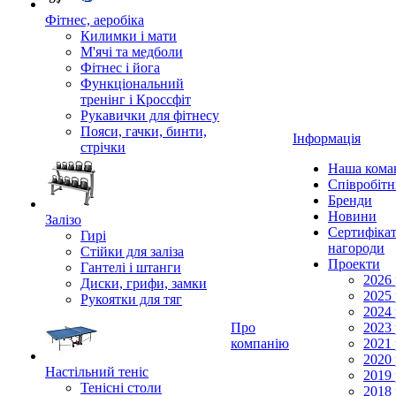
Фітнес, аеробіка
Килимки і мати
М'ячі та медболи
Фітнес і йога
Функціональний
тренінг і Кроссфіт
Рукавички для фітнесу
Пояси, гачки, бинти,
Інформація
стрічки
Наша кома
Співробіт
Бренди
Новини
Залізо
Сертифікат
Гирі
нагороди
Стійки для заліза
Проекти
Гантелі і штанги
2026 
Диски, грифи, замки
2025 
Рукоятки для тяг
2024 
Про
2023 
компанію
2021 
2020 
Настільний теніс
2019 
Тенісні столи
2018 