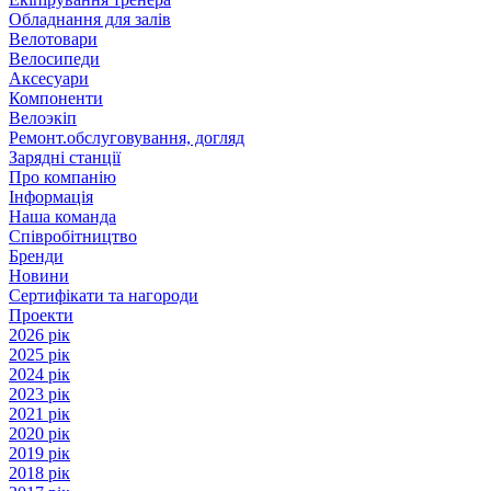
Обладнання для залів
Велотовари
Велосипеди
Аксесуари
Компоненти
Велоэкіп
Ремонт.обслуговування, догляд
Зарядні станції
Про компанію
Інформація
Наша команда
Співробітництво
Бренди
Новини
Сертифікати та нагороди
Проекти
2026 рік
2025 рік
2024 рік
2023 рік
2021 рік
2020 рік
2019 рік
2018 рік