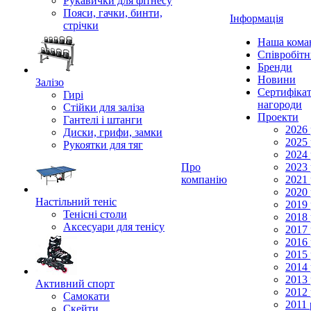
Рукавички для фітнесу
Пояси, гачки, бинти,
Інформація
стрічки
Наша кома
Співробіт
Бренди
Новини
Залізо
Сертифікат
Гирі
нагороди
Стійки для заліза
Проекти
Гантелі і штанги
2026 
Диски, грифи, замки
2025 
Рукоятки для тяг
2024 
Про
2023 
компанію
2021 
2020 
Настільний теніс
2019 
Тенісні столи
2018 
Аксесуари для тенісу
2017 
2016 
2015 
2014 
2013 
Активний спорт
2012 
Самокати
2011 
Скейти