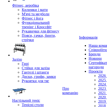
Фітнес, аеробіка
Килимки і мати
М'ячі та медболи
Фітнес і йога
Функціональний
тренінг і Кроссфіт
Рукавички для фітнесу
Пояси, гачки, бинти,
Інформація
стрічки
Наша кома
Співробіт
Бренди
Новини
Залізо
Сертифікат
Гирі
нагороди
Стійки для заліза
Проекти
Гантелі і штанги
2026 
Диски, грифи, замки
2025 
Рукоятки для тяг
2024 
Про
2023 
компанію
2021 
2020 
Настільний теніс
2019 
Тенісні столи
2018 