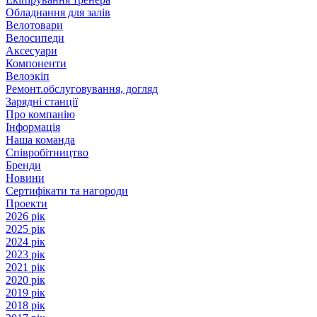
Обладнання для залів
Велотовари
Велосипеди
Аксесуари
Компоненти
Велоэкіп
Ремонт.обслуговування, догляд
Зарядні станції
Про компанію
Інформація
Наша команда
Співробітництво
Бренди
Новини
Сертифікати та нагороди
Проекти
2026 рік
2025 рік
2024 рік
2023 рік
2021 рік
2020 рік
2019 рік
2018 рік