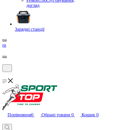
Ремонт.обслуговування,
догляд
Зарядні станції
ua
ru
ua
Порівняння
0
Обрані товари
0
Кошик
0