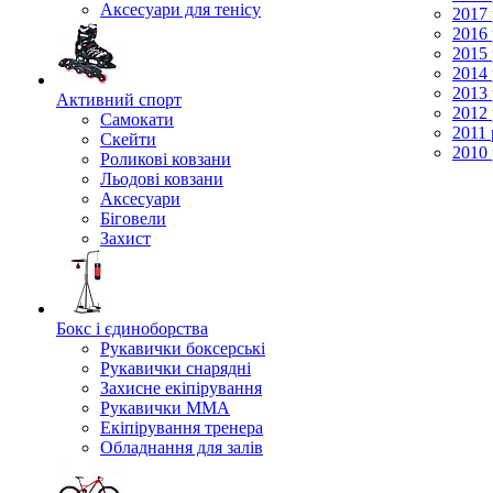
Аксесуари для тенісу
2017 
2016 
2015 
2014 
2013 
Активний спорт
2012 
Самокати
2011 
Скейти
2010 
Роликові ковзани
Льодові ковзани
Аксесуари
Біговели
Захист
Бокс і єдиноборства
Рукавички боксерські
Рукавички снарядні
Захисне екіпірування
Рукавички ММА
Екіпірування тренера
Обладнання для залів