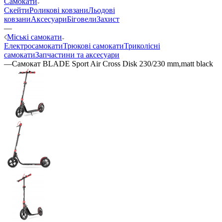
Самокати
Скейти
Роликові ковзани
Льодові
ковзани
Аксесуари
Біговели
Захист
—
Міські самокати
Електросамокати
Трюкові самокати
Триколісні
самокати
Запчастини та аксесуари
—
Самокат BLADE Sport Air Cross Disk 230/230 mm,matt black