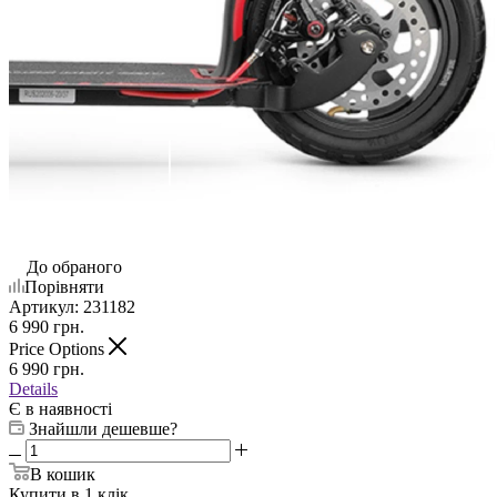
До обраного
Порівняти
Артикул:
231182
6 990
грн.
Price Options
6 990
грн.
Details
Є в наявності
Знайшли дешевше?
В кошик
Купити в 1 клік