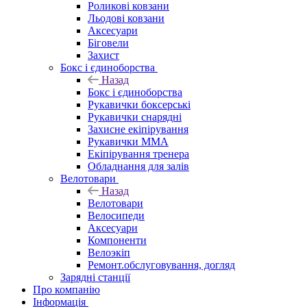
Роликові ковзани
Льодові ковзани
Аксесуари
Біговели
Захист
Бокс і єдиноборства
Назад
Бокс і єдиноборства
Рукавички боксерські
Рукавички снарядні
Захисне екіпірування
Рукавички ММА
Екіпірування тренера
Обладнання для залів
Велотовари
Назад
Велотовари
Велосипеди
Аксесуари
Компоненти
Велоэкіп
Ремонт.обслуговування, догляд
Зарядні станції
Про компанію
Інформація