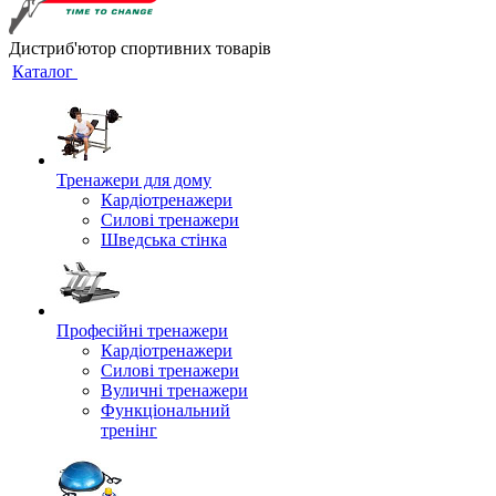
Дистриб'ютор спортивних товарів
Каталог
Тренажери для дому
Кардіотренажери
Силові тренажери
Шведська стінка
Професійні тренажери
Кардіотренажери
Силові тренажери
Вуличні тренажери
Функціональний
тренінг