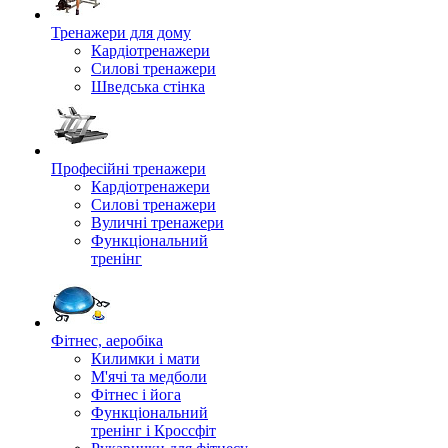
Тренажери для дому
Кардіотренажери
Силові тренажери
Шведська стінка
Професійні тренажери
Кардіотренажери
Силові тренажери
Вуличні тренажери
Функціональний
тренінг
Фітнес, аеробіка
Килимки і мати
М'ячі та медболи
Фітнес і йога
Функціональний
тренінг і Кроссфіт