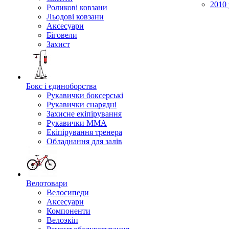
2010 
Роликові ковзани
Льодові ковзани
Аксесуари
Біговели
Захист
Бокс і єдиноборства
Рукавички боксерські
Рукавички снарядні
Захисне екіпірування
Рукавички ММА
Екіпірування тренера
Обладнання для залів
Велотовари
Велосипеди
Аксесуари
Компоненти
Велоэкіп