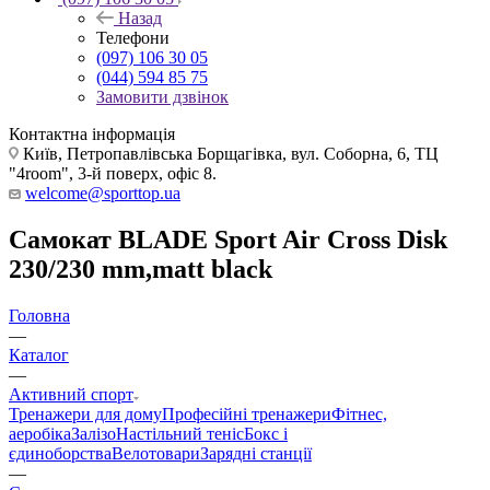
Назад
Телефони
(097) 106 30 05
(044) 594 85 75
Замовити дзвінок
Контактна інформація
Київ, Петропавлівська Борщагівка, вул. Соборна, 6, ТЦ
"4room", 3-й поверх, офіс 8.
welcome@sporttop.ua
Самокат BLADE Sport Air Cross Disk
230/230 mm,matt black
Головна
—
Каталог
—
Активний спорт
Тренажери для дому
Професійні тренажери
Фітнес,
аеробіка
Залізо
Настільний теніс
Бокс і
єдиноборства
Велотовари
Зарядні станції
—