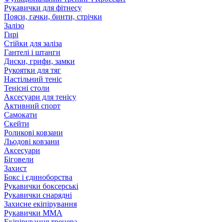
Рукавички для фітнесу
Пояси, гачки, бинти, стрічки
Залізо
Гирі
Стійки для заліза
Гантелі і штанги
Диски, грифи, замки
Рукоятки для тяг
Настільний теніс
Тенісні столи
Аксесуари для тенісу
Активний спорт
Самокати
Скейти
Роликові ковзани
Льодові ковзани
Аксесуари
Біговели
Захист
Бокс і єдиноборства
Рукавички боксерські
Рукавички снарядні
Захисне екіпірування
Рукавички ММА
Екіпірування тренера