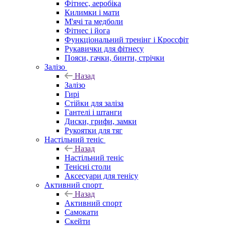
Фітнес, аеробіка
Килимки і мати
М'ячі та медболи
Фітнес і йога
Функціональний тренінг і Кроссфіт
Рукавички для фітнесу
Пояси, гачки, бинти, стрічки
Залізо
Назад
Залізо
Гирі
Стійки для заліза
Гантелі і штанги
Диски, грифи, замки
Рукоятки для тяг
Настільний теніс
Назад
Настільний теніс
Тенісні столи
Аксесуари для тенісу
Активний спорт
Назад
Активний спорт
Самокати
Скейти