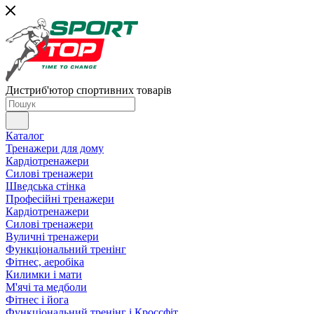
Дистриб'ютор спортивних товарів
Каталог
Тренажери для дому
Кардіотренажери
Силові тренажери
Шведська стінка
Професійні тренажери
Кардіотренажери
Силові тренажери
Вуличні тренажери
Функціональний тренінг
Фітнес, аеробіка
Килимки і мати
М'ячі та медболи
Фітнес і йога
Функціональний тренінг і Кроссфіт