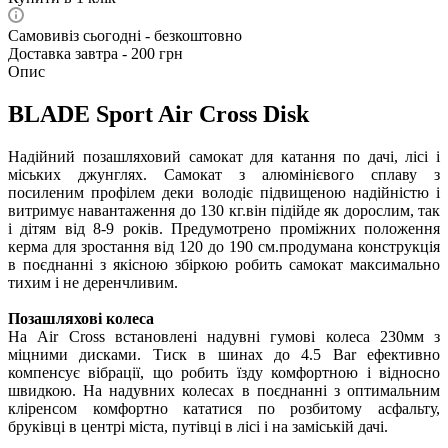
Самовивіз сьогодні - безкоштовно
Доставка завтра - 200 грн
Опис
BLADE Sport Air Cross Disk
Надійний позашляховий самокат для катання по дачі, лісі і
міських джунглях. Самокат з алюмінієвого сплаву з
посиленим профілем деки володіє підвищеною надійністю і
витримує навантаження до 130 кг.він підійде як дорослим, так
і дітям від 8-9 років. Предумотрено проміжних положення
керма для зростання від 120 до 190 см.продумана конструкція
в поєднанні з якісною збіркою робить самокат максимально
тихим і не деренчливим.
Позашляхові колеса
На Air Cross встановлені надувні гумові колеса 230мм з
міцними дисками. Тиск в шинах до 4.5 Bar ефективно
компенсує вібрації, що робить їзду комфортною і відносно
швидкою. На надувних колесах в поєднанні з оптимальним
кліренсом комфортно кататися по розбитому асфальту,
бруківці в центрі міста, путівці в лісі і на заміській дачі.