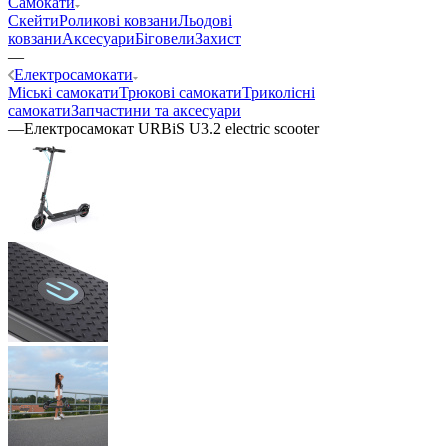
Самокати
Скейти
Роликові ковзани
Льодові
ковзани
Аксесуари
Біговели
Захист
—
Електросамокати
Міські самокати
Трюкові самокати
Триколісні
самокати
Запчастини та аксесуари
—
Електросамокат URBiS U3.2 electric scooter