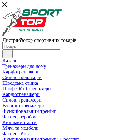
Дистриб'ютор спортивних товарів
Каталог
Тренажери для дому
Кардіотренажери
Силові тренажери
Шведська стінка
Професійні тренажери
Кардіотренажери
Силові тренажери
Вуличні тренажери
Функціональний тренінг
Фітнес, аеробіка
Килимки і мати
М'ячі та медболи
Фітнес і йога
Функціональний тренінг і Кроссфіт