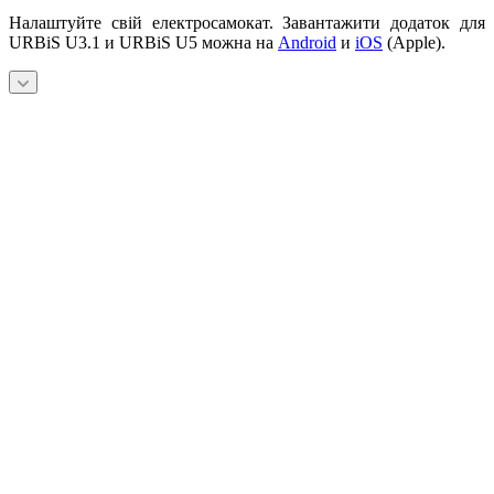
Налаштуйте свій електросамокат. Завантажити додаток для
URBiS U3.1 и URBiS U5 можна на
Android
и
iOS
(Apple).