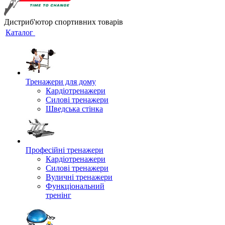
Дистриб'ютор спортивних товарів
Каталог
Тренажери для дому
Кардіотренажери
Силові тренажери
Шведська стінка
Професійні тренажери
Кардіотренажери
Силові тренажери
Вуличні тренажери
Функціональний
тренінг