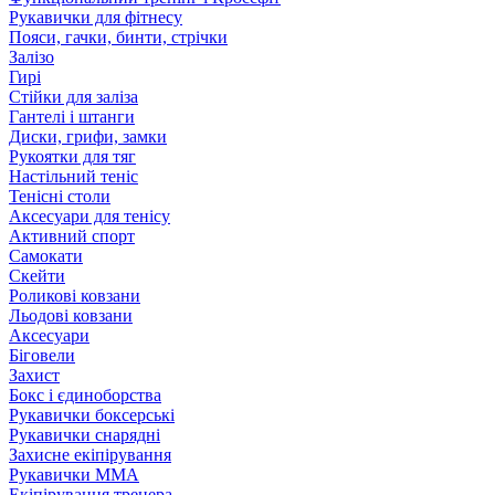
Рукавички для фітнесу
Пояси, гачки, бинти, стрічки
Залізо
Гирі
Стійки для заліза
Гантелі і штанги
Диски, грифи, замки
Рукоятки для тяг
Настільний теніс
Тенісні столи
Аксесуари для тенісу
Активний спорт
Самокати
Скейти
Роликові ковзани
Льодові ковзани
Аксесуари
Біговели
Захист
Бокс і єдиноборства
Рукавички боксерські
Рукавички снарядні
Захисне екіпірування
Рукавички ММА
Екіпірування тренера