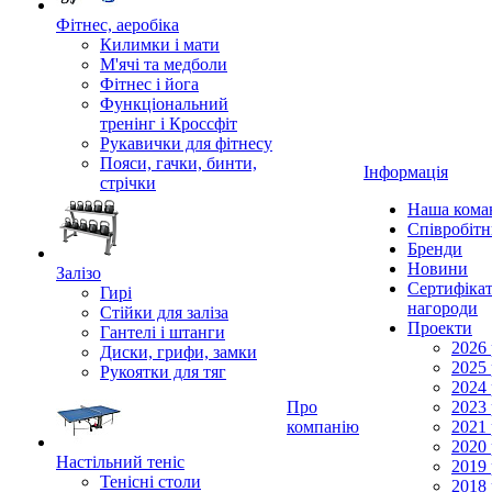
Фітнес, аеробіка
Килимки і мати
М'ячі та медболи
Фітнес і йога
Функціональний
тренінг і Кроссфіт
Рукавички для фітнесу
Пояси, гачки, бинти,
Інформація
стрічки
Наша кома
Співробіт
Бренди
Новини
Залізо
Сертифікат
Гирі
нагороди
Стійки для заліза
Проекти
Гантелі і штанги
2026 
Диски, грифи, замки
2025 
Рукоятки для тяг
2024 
Про
2023 
компанію
2021 
2020 
Настільний теніс
2019 
Тенісні столи
2018 