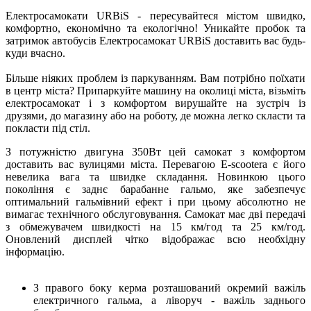
Електросамокати URBiS - пересувайтеся містом швидко,
комфортно, економічно та екологічно! Уникайте пробок та
затримок автобусів Електросамокат URBiS доставить вас будь-
куди вчасно.
Більше ніяких проблем із паркуванням. Вам потрібно поїхати
в центр міста? Припаркуйте машину на околиці міста, візьміть
електросамокат і з комфортом вирушайте на зустріч із
друзями, до магазину або на роботу, де можна легко скласти та
покласти під стіл.
З потужністю двигуна 350Вт цей самокат з комфортом
доставить вас вулицями міста. Перевагою E-scooterа є його
невелика вага та швидке складання. Новинкою цього
покоління є заднє барабанне гальмо, яке забезпечує
оптимальний гальмівний ефект і при цьому абсолютно не
вимагає технічного обслуговування. Самокат має дві передачі
з обмежувачем швидкості на 15 км/год та 25 км/год.
Оновлений дисплей чітко відображає всю необхідну
інформацію.
З правого боку керма розташований окремий важіль
електричного гальма, а ліворуч - важіль заднього