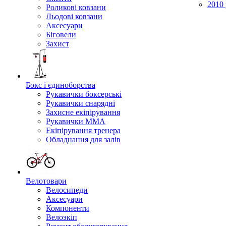
2010 
Роликові ковзани
Льодові ковзани
Аксесуари
Біговели
Захист
Бокс і єдиноборства
Рукавички боксерські
Рукавички снарядні
Захисне екіпірування
Рукавички ММА
Екіпірування тренера
Обладнання для залів
Велотовари
Велосипеди
Аксесуари
Компоненти
Велоэкіп