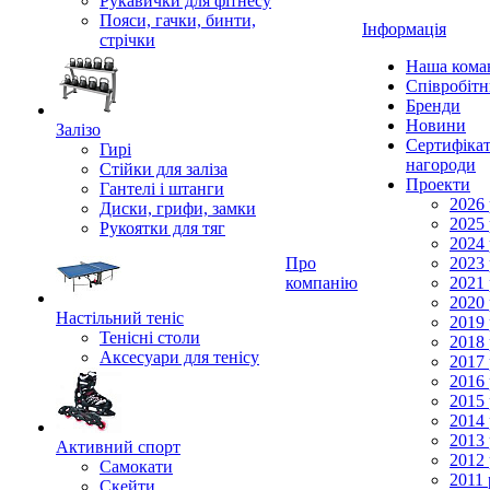
Рукавички для фітнесу
Пояси, гачки, бинти,
Інформація
стрічки
Наша кома
Співробіт
Бренди
Новини
Залізо
Сертифікат
Гирі
нагороди
Стійки для заліза
Проекти
Гантелі і штанги
2026 
Диски, грифи, замки
2025 
Рукоятки для тяг
2024 
Про
2023 
компанію
2021 
2020 
Настільний теніс
2019 
Тенісні столи
2018 
Аксесуари для тенісу
2017 
2016 
2015 
2014 
2013 
Активний спорт
2012 
Самокати
2011 
Скейти