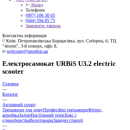
Назад
Телефони
(097) 106 30 05
(044) 594 85 75
Замовити дзвінок
Контактна інформація
Київ, Петропавлівська Борщагівка, вул. Соборна, 6, ТЦ
"4room", 3-й поверх, офіс 8.
welcome@sporttop.ua
Електросамокат URBiS U3.2 electric
scooter
Головна
—
Каталог
—
Активний спорт
Тренажери для дому
Професійні тренажери
Фітнес,
аеробіка
Залізо
Настільний теніс
Бокс і
єдиноборства
Велотовари
Зарядні станції
—