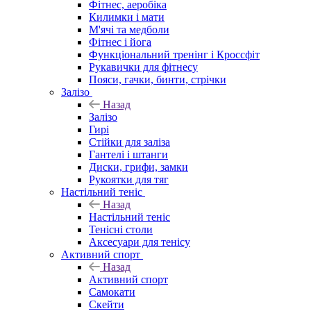
Фітнес, аеробіка
Килимки і мати
М'ячі та медболи
Фітнес і йога
Функціональний тренінг і Кроссфіт
Рукавички для фітнесу
Пояси, гачки, бинти, стрічки
Залізо
Назад
Залізо
Гирі
Стійки для заліза
Гантелі і штанги
Диски, грифи, замки
Рукоятки для тяг
Настільний теніс
Назад
Настільний теніс
Тенісні столи
Аксесуари для тенісу
Активний спорт
Назад
Активний спорт
Самокати
Скейти