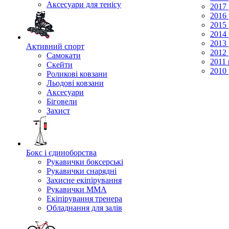
Аксесуари для тенісу
2017 
2016 
2015 
2014 
2013 
Активний спорт
2012 
Самокати
2011 
Скейти
2010 
Роликові ковзани
Льодові ковзани
Аксесуари
Біговели
Захист
Бокс і єдиноборства
Рукавички боксерські
Рукавички снарядні
Захисне екіпірування
Рукавички ММА
Екіпірування тренера
Обладнання для залів