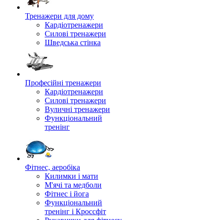
Тренажери для дому
Кардіотренажери
Силові тренажери
Шведська стінка
Професійні тренажери
Кардіотренажери
Силові тренажери
Вуличні тренажери
Функціональний
тренінг
Фітнес, аеробіка
Килимки і мати
М'ячі та медболи
Фітнес і йога
Функціональний
тренінг і Кроссфіт