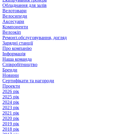
Обладнання для залів
Велотовари
Велосипеди
Аксесуари
Компоненти
Велоэкіп
Ремонт.обслуговування, догляд
Зарядні станції
Про компанію
Інформація
Наша команда
Співробітництво
Бренди
Новини
Сертифікати та нагороди
Проекти
2026 рік
2025 рік
2024 рік
2023 рік
2021 рік
2020 рік
2019 рік
2018 рік