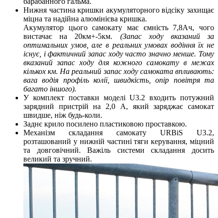
барабанного гальма.
Нижня частина кришки акумуляторного відсіку захищає
міцна та надійна алюмінієва кришка.
Акумулятор цього самокату має ємність 7,8Ач, чого
вистачає на 20км+-5км.
(Запас ходу вказаний за
оптимальних умов, але в реальних умовах водіння їх не
існує, і фактичний запас ходу часто значно менше. Тому
вказаний запас ходу для кожного самокату в межах
кількох км. На реальний запас ходу самоката впливають:
вага водія профіль колії, швидкість, опір повітря та
багато іншого).
У комплект поставки моделі U3.2 входить потужний
зарядний пристрій на 2,0 А, який заряджає самокат
швидше, ніж будь-коли.
Заднє крило посилено пластиковою проставкою.
Механізм складання самокату URBiS U3.2,
розташований у нижній частині тяги керування, міцний
та довговічний. Важіль системи складання досить
великий та зручний.