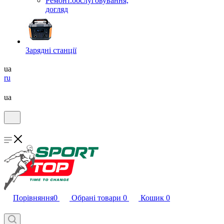
Ремонт.обслуговування,
догляд
Зарядні станції
ua
ru
ua
Порівняння
0
Обрані товари
0
Кошик
0