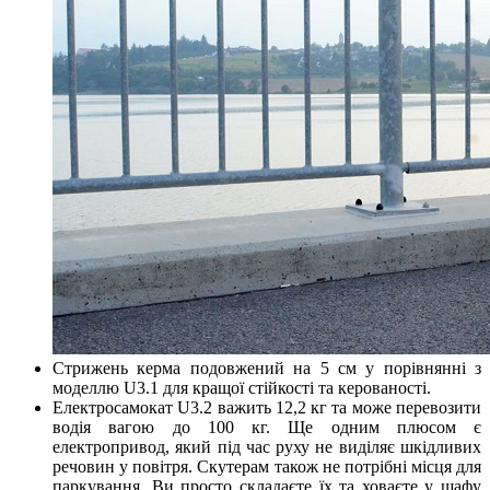
Стрижень керма подовжений на 5 см у порівнянні з
моделлю U3.1 для кращої стійкості та керованості.
Електросамокат U3.2 важить 12,2 кг та може перевозити
водія вагою до 100 кг. Ще одним плюсом є
електропривод, який під час руху не виділяє шкідливих
речовин у повітря. Скутерам також не потрібні місця для
паркування. Ви просто складаєте їх та ховаєте у шафу