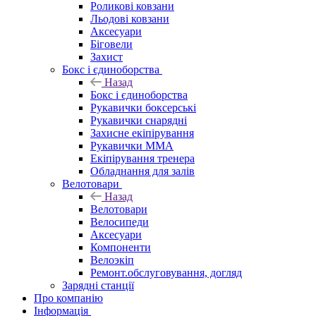
Роликові ковзани
Льодові ковзани
Аксесуари
Біговели
Захист
Бокс і єдиноборства
Назад
Бокс і єдиноборства
Рукавички боксерські
Рукавички снарядні
Захисне екіпірування
Рукавички ММА
Екіпірування тренера
Обладнання для залів
Велотовари
Назад
Велотовари
Велосипеди
Аксесуари
Компоненти
Велоэкіп
Ремонт.обслуговування, догляд
Зарядні станції
Про компанію
Інформація