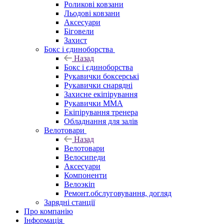
Роликові ковзани
Льодові ковзани
Аксесуари
Біговели
Захист
Бокс і єдиноборства
Назад
Бокс і єдиноборства
Рукавички боксерські
Рукавички снарядні
Захисне екіпірування
Рукавички ММА
Екіпірування тренера
Обладнання для залів
Велотовари
Назад
Велотовари
Велосипеди
Аксесуари
Компоненти
Велоэкіп
Ремонт.обслуговування, догляд
Зарядні станції
Про компанію
Інформація