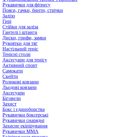
Рукавички для фітнесу
Пояси, гачки, бинти, стрічки
Залізо
Гирі
Стійки для заліза
Гантелі і штанги
Диски, грифи, замки
Рукоятки для тяг
Настільний теніс
Тенісні столи
Аксесуари для тенісу
Активний спорт
Самокати
Скейти
Роликові ковзани
Льодові ковзани
Аксесуари
Біговели
Захист
Бокс і єдиноборства
Рукавички боксерські
Рукавички снарядні
Захисне екіпірування
Рукавички ММА
Екіпірування тренера