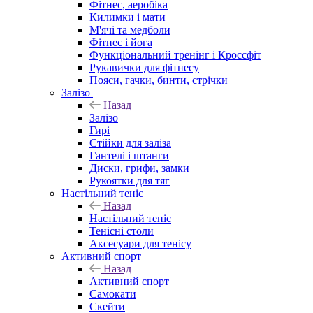
Фітнес, аеробіка
Килимки і мати
М'ячі та медболи
Фітнес і йога
Функціональний тренінг і Кроссфіт
Рукавички для фітнесу
Пояси, гачки, бинти, стрічки
Залізо
Назад
Залізо
Гирі
Стійки для заліза
Гантелі і штанги
Диски, грифи, замки
Рукоятки для тяг
Настільний теніс
Назад
Настільний теніс
Тенісні столи
Аксесуари для тенісу
Активний спорт
Назад
Активний спорт
Самокати
Скейти