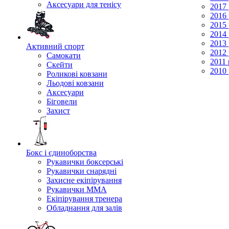
Аксесуари для тенісу
2017 
2016 
2015 
2014 
2013 
Активний спорт
2012 
Самокати
2011 
Скейти
2010 
Роликові ковзани
Льодові ковзани
Аксесуари
Біговели
Захист
Бокс і єдиноборства
Рукавички боксерські
Рукавички снарядні
Захисне екіпірування
Рукавички ММА
Екіпірування тренера
Обладнання для залів