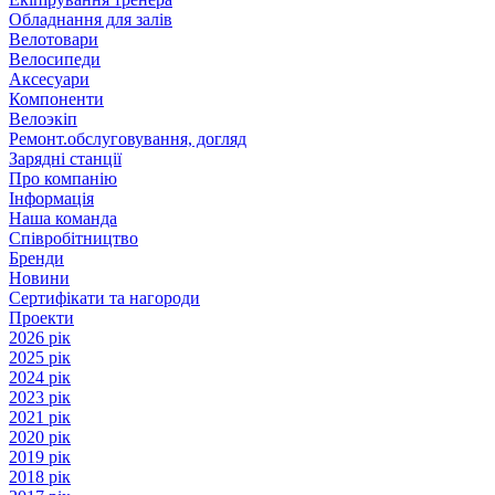
Обладнання для залів
Велотовари
Велосипеди
Аксесуари
Компоненти
Велоэкіп
Ремонт.обслуговування, догляд
Зарядні станції
Про компанію
Інформація
Наша команда
Співробітництво
Бренди
Новини
Сертифікати та нагороди
Проекти
2026 рік
2025 рік
2024 рік
2023 рік
2021 рік
2020 рік
2019 рік
2018 рік