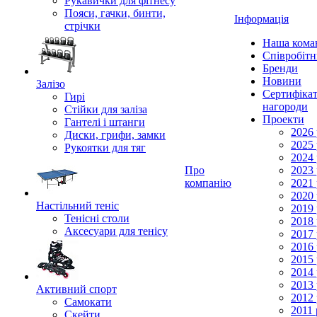
Рукавички для фітнесу
Пояси, гачки, бинти,
Інформація
стрічки
Наша кома
Співробіт
Бренди
Новини
Залізо
Сертифікат
Гирі
нагороди
Стійки для заліза
Проекти
Гантелі і штанги
2026 
Диски, грифи, замки
2025 
Рукоятки для тяг
2024 
Про
2023 
компанію
2021 
2020 
Настільний теніс
2019 
Тенісні столи
2018 
Аксесуари для тенісу
2017 
2016 
2015 
2014 
2013 
Активний спорт
2012 
Самокати
2011 
Скейти