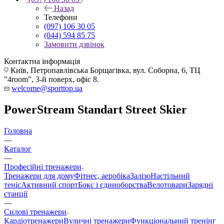
Назад
Телефони
(097) 106 30 05
(044) 594 85 75
Замовити дзвінок
Контактна інформація
Київ, Петропавлівська Борщагівка, вул. Соборна, 6, ТЦ
"4room", 3-й поверх, офіс 8.
welcome@sporttop.ua
PowerStream Standart Street Skier
Головна
—
Каталог
—
Професійні тренажери
Тренажери для дому
Фітнес, аеробіка
Залізо
Настільний
теніс
Активний спорт
Бокс і єдиноборства
Велотовари
Зарядні
станції
—
Силові тренажери
Кардіотренажери
Вуличні тренажери
Функціональний тренінг