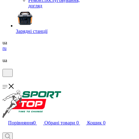
Ремонт.обслуговування,
догляд
Зарядні станції
ua
ru
ua
Порівняння
0
Обрані товари
0
Кошик
0