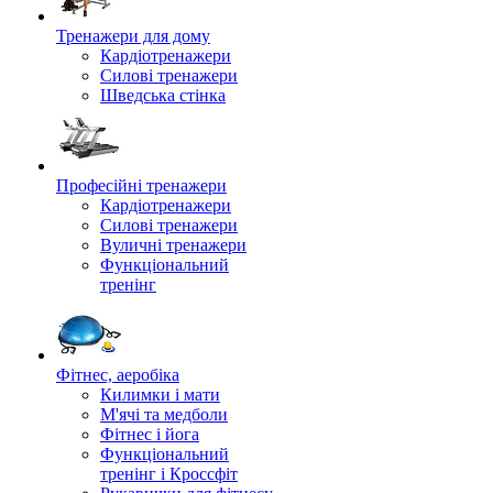
Тренажери для дому
Кардіотренажери
Силові тренажери
Шведська стінка
Професійні тренажери
Кардіотренажери
Силові тренажери
Вуличні тренажери
Функціональний
тренінг
Фітнес, аеробіка
Килимки і мати
М'ячі та медболи
Фітнес і йога
Функціональний
тренінг і Кроссфіт