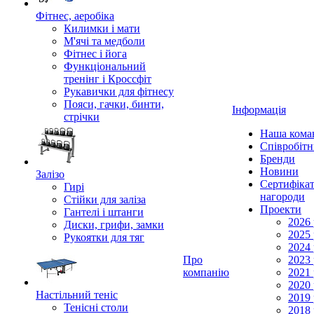
Фітнес, аеробіка
Килимки і мати
М'ячі та медболи
Фітнес і йога
Функціональний
тренінг і Кроссфіт
Рукавички для фітнесу
Пояси, гачки, бинти,
Інформація
стрічки
Наша кома
Співробіт
Бренди
Новини
Залізо
Сертифікат
Гирі
нагороди
Стійки для заліза
Проекти
Гантелі і штанги
2026 
Диски, грифи, замки
2025 
Рукоятки для тяг
2024 
Про
2023 
компанію
2021 
2020 
Настільний теніс
2019 
Тенісні столи
2018 