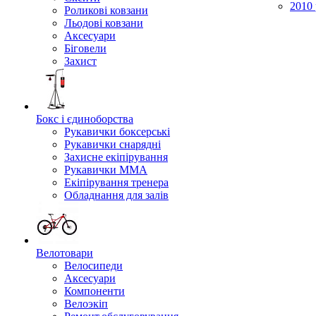
2010 
Роликові ковзани
Льодові ковзани
Аксесуари
Біговели
Захист
Бокс і єдиноборства
Рукавички боксерські
Рукавички снарядні
Захисне екіпірування
Рукавички ММА
Екіпірування тренера
Обладнання для залів
Велотовари
Велосипеди
Аксесуари
Компоненти
Велоэкіп