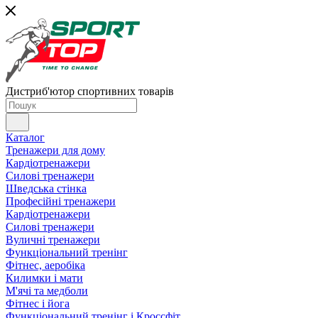
Дистриб'ютор спортивних товарів
Каталог
Тренажери для дому
Кардіотренажери
Силові тренажери
Шведська стінка
Професійні тренажери
Кардіотренажери
Силові тренажери
Вуличні тренажери
Функціональний тренінг
Фітнес, аеробіка
Килимки і мати
М'ячі та медболи
Фітнес і йога
Функціональний тренінг і Кроссфіт