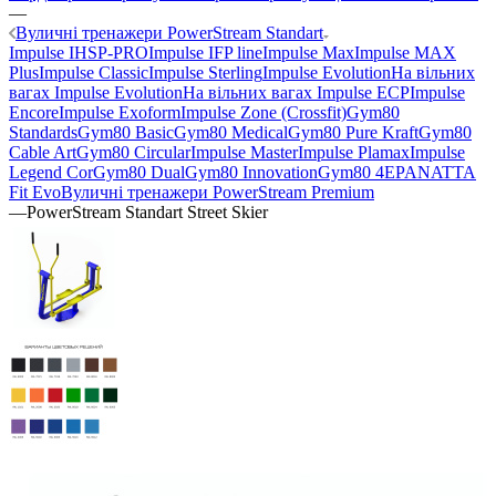
—
Вуличні тренажери PowerStream Standart
Impulse IHSP-PRO
Impulse IFP line
Impulse Max
Impulse MAX
Plus
Impulse Classic
Impulse Sterling
Impulse Evolution
На вільних
вагах Impulse Evolution
На вільних вагах Impulse ECP
Impulse
Encore
Impulse Exoform
Impulse Zone (Crossfit)
Gym80
Standards
Gym80 Basic
Gym80 Medical
Gym80 Pure Kraft
Gym80
Cable Art
Gym80 Circular
Impulse Master
Impulse Plamax
Impulse
Legend Cor
Gym80 Dual
Gym80 Innovation
Gym80 4E
PANATTA
Fit Evo
Вуличні тренажери PowerStream Premium
—
PowerStream Standart Street Skier