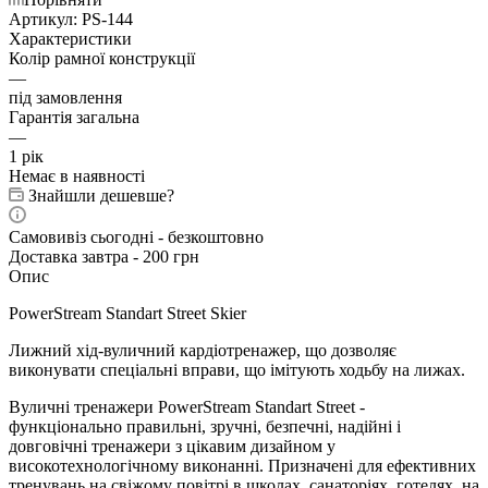
Артикул:
PS-144
Характеристики
Колір рамної конструкції
—
під замовлення
Гарантія загальна
—
1 рік
Немає в наявності
Знайшли дешевше?
Самовивіз сьогодні - безкоштовно
Доставка завтра - 200 грн
Опис
PowerStream Standart Street Skier
Лижний хід-вуличний кардіотренажер, що дозволяє
виконувати спеціальні вправи, що імітують ходьбу на лижах.
Вуличні тренажери PowerStream Standart Street
-
функціонально правильні, зручні, безпечні, надійні і
довговічні тренажери з цікавим дизайном у
високотехнологічному виконанні. Призначені для ефективних
тренувань на свіжому повітрі в школах, санаторіях, готелях, на