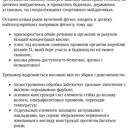
дитячих майданчиках, в приватних будинках, державних
установах, на спеціалізованих спортивних майданчиках.
Останні кілька років вуличний фітнес входить в десятку
найпопулярніших напрямків фітнесу, тому що:
прискорюється обмін речовин в організмі за рахунок
більшої концентрації кисню;
плюс під впливом сонячних променів організм виробляє
вітамін D, який бере участь в будівництві кісткової
тканини;
висока рівень доступності-безпечно, зручно і
безкоштовно!
Тренажер відрізняється високою якістю збірки і довговічністю.
піскоструминна обробка забезпечує ідеальне зчеплення з
якісною порошковою фарбою;
основна конструкція і всі елементи стійкі до впливу
вологи, ультрафіолетових променів, перепадів
температур;
з'єднувальні елементи захищені заглушками і
накладками, що сприяє збереженню первинного
зовнішнього вигляду конструкції протягом багатьох
років;