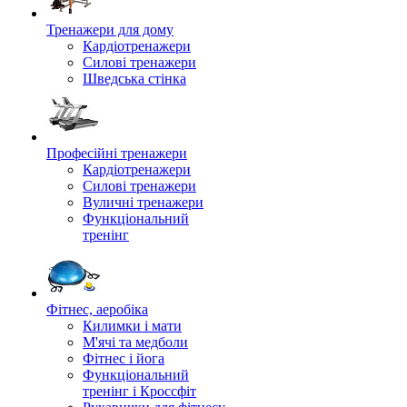
Тренажери для дому
Кардіотренажери
Силові тренажери
Шведська стінка
Професійні тренажери
Кардіотренажери
Силові тренажери
Вуличні тренажери
Функціональний
тренінг
Фітнес, аеробіка
Килимки і мати
М'ячі та медболи
Фітнес і йога
Функціональний
тренінг і Кроссфіт