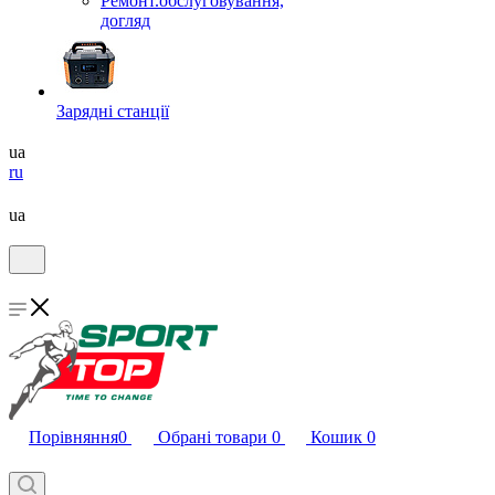
Ремонт.обслуговування,
догляд
Зарядні станції
ua
ru
ua
Порівняння
0
Обрані товари
0
Кошик
0