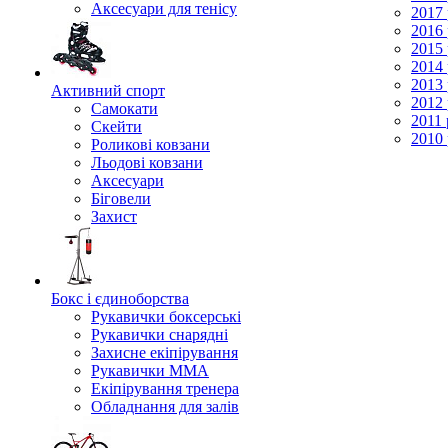
Аксесуари для тенісу
2017 
2016 
2015 
2014 
2013 
Активний спорт
2012 
Самокати
2011 
Скейти
2010 
Роликові ковзани
Льодові ковзани
Аксесуари
Біговели
Захист
Бокс і єдиноборства
Рукавички боксерські
Рукавички снарядні
Захисне екіпірування
Рукавички ММА
Екіпірування тренера
Обладнання для залів