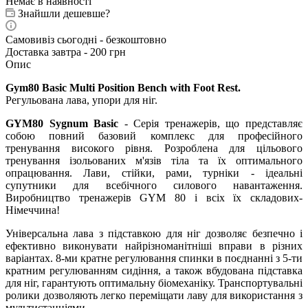
Немає в наявності
Знайшли дешевше?
Самовивіз сьогодні - безкоштовно
Доставка завтра - 200 грн
Опис
Gym80 Basic Multi Position Bench with Foot Rest.
Регульована лава, упори для ніг.
GYM80 Sygnum Basic
- Серія тренажерів, що представляє
собою повний базовий комплекс для професійного
тренування високого рівня. Розроблена для цільового
тренування ізольованих м'язів тіла та їх оптимального
опрацювання. Лави, стійки, рами, турніки - ідеальні
супутники для всебічного силового навантаження.
Виробництво тренажерів GYM 80 і всіх їх складових-
Німеччина!
Універсальна лава з підставкою для ніг дозволяє безпечно і
ефективно виконувати найрізноманітніші вправи в різних
варіантах. 8-ми кратне регулювання спинки в поєднанні з 5-ти
кратним регулюванням сидіння, а також вбудована підставка
для ніг, гарантують оптимальну біомеханіку. Транспортувальні
ролики дозволяють легко переміщати лаву для використання з
мультистанціями.