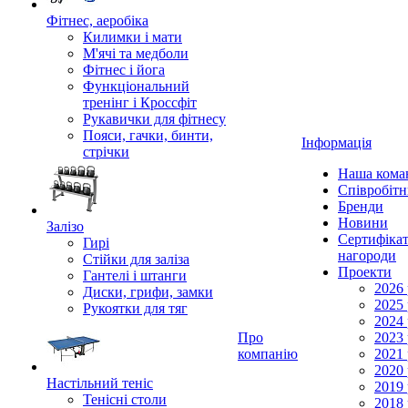
Фітнес, аеробіка
Килимки і мати
М'ячі та медболи
Фітнес і йога
Функціональний
тренінг і Кроссфіт
Рукавички для фітнесу
Пояси, гачки, бинти,
Інформація
стрічки
Наша кома
Співробіт
Бренди
Новини
Залізо
Сертифікат
Гирі
нагороди
Стійки для заліза
Проекти
Гантелі і штанги
2026 
Диски, грифи, замки
2025 
Рукоятки для тяг
2024 
Про
2023 
компанію
2021 
2020 
Настільний теніс
2019 
Тенісні столи
2018 