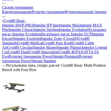
—
Силові тренажери
Кардіотренажери
Вуличні тренажери
Функціональний тренінг
—
Gym80 Basic
Impulse IHSP-PRO
Impulse IFP line
Impulse Max
Impulse MAX
Plus
Impulse Classic
Impulse Sterling
Impulse Evolution
На вільних
вагах Impulse Evolution
На вільних вагах Impulse ECP
Impulse
Encore
Impulse Exoform
Impulse Zone (Crossfit)
Gym80
Standards
Gym80 Medical
Gym80 Pure Kraft
Gym80 Cable
Art
Gym80 Circular
Impulse Master
Impulse Plamax
Impulse Legend
Cor
Gym80 Dual
Gym80 Innovation
Gym80 4E
PANATTA Fit
Evo
Вуличні тренажери PowerStream Premium
Вуличні
тренажери PowerStream Standart
—
Регульована лава, упори для ніг Gym80 Basic Multi Position
Bench with Foot Rest