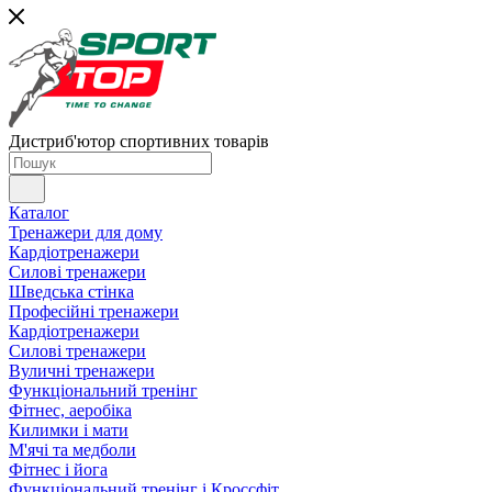
Дистриб'ютор спортивних товарів
Каталог
Тренажери для дому
Кардіотренажери
Силові тренажери
Шведська стінка
Професійні тренажери
Кардіотренажери
Силові тренажери
Вуличні тренажери
Функціональний тренінг
Фітнес, аеробіка
Килимки і мати
М'ячі та медболи
Фітнес і йога
Функціональний тренінг і Кроссфіт