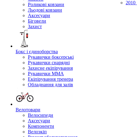
2010 
Роликові ковзани
Льодові ковзани
Аксесуари
Біговели
Захист
Бокс і єдиноборства
Рукавички боксерські
Рукавички снарядні
Захисне екіпірування
Рукавички ММА
Екіпірування тренера
Обладнання для залів
Велотовари
Велосипеди
Аксесуари
Компоненти
Велоэкіп