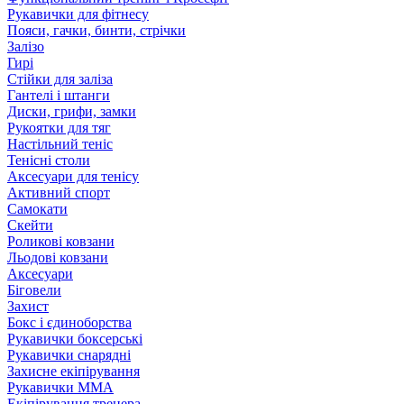
Рукавички для фітнесу
Пояси, гачки, бинти, стрічки
Залізо
Гирі
Стійки для заліза
Гантелі і штанги
Диски, грифи, замки
Рукоятки для тяг
Настільний теніс
Тенісні столи
Аксесуари для тенісу
Активний спорт
Самокати
Скейти
Роликові ковзани
Льодові ковзани
Аксесуари
Біговели
Захист
Бокс і єдиноборства
Рукавички боксерські
Рукавички снарядні
Захисне екіпірування
Рукавички ММА
Екіпірування тренера