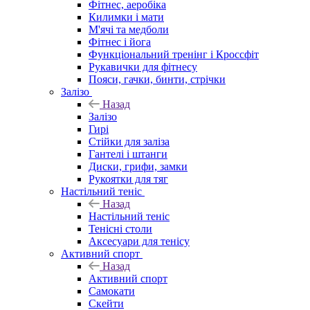
Фітнес, аеробіка
Килимки і мати
М'ячі та медболи
Фітнес і йога
Функціональний тренінг і Кроссфіт
Рукавички для фітнесу
Пояси, гачки, бинти, стрічки
Залізо
Назад
Залізо
Гирі
Стійки для заліза
Гантелі і штанги
Диски, грифи, замки
Рукоятки для тяг
Настільний теніс
Назад
Настільний теніс
Тенісні столи
Аксесуари для тенісу
Активний спорт
Назад
Активний спорт
Самокати
Скейти