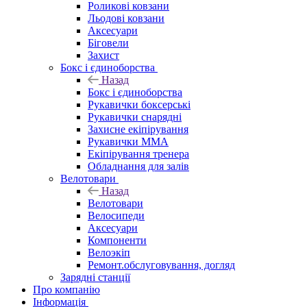
Роликові ковзани
Льодові ковзани
Аксесуари
Біговели
Захист
Бокс і єдиноборства
Назад
Бокс і єдиноборства
Рукавички боксерські
Рукавички снарядні
Захисне екіпірування
Рукавички ММА
Екіпірування тренера
Обладнання для залів
Велотовари
Назад
Велотовари
Велосипеди
Аксесуари
Компоненти
Велоэкіп
Ремонт.обслуговування, догляд
Зарядні станції
Про компанію
Інформація