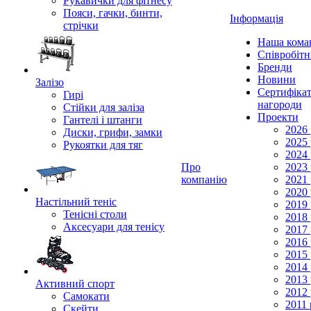
Рукавички для фітнесу
Пояси, гачки, бинти,
Інформація
стрічки
Наша кома
Співробіт
Бренди
Новини
Залізо
Сертифікат
Гирі
нагороди
Стійки для заліза
Проекти
Гантелі і штанги
2026 
Диски, грифи, замки
2025 
Рукоятки для тяг
2024 
Про
2023 
компанію
2021 
2020 
Настільний теніс
2019 
Тенісні столи
2018 
Аксесуари для тенісу
2017 
2016 
2015 
2014 
2013 
Активний спорт
2012 
Самокати
2011 
Скейти