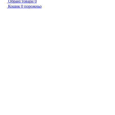
Обрані товари
0
Кошик
0
порожньо