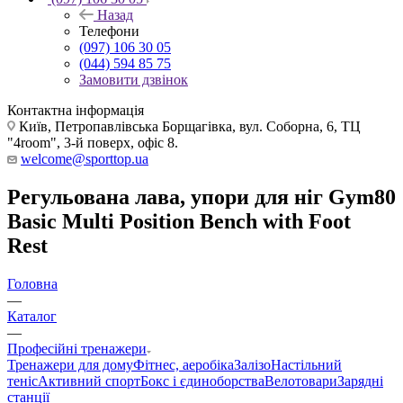
Назад
Телефони
(097) 106 30 05
(044) 594 85 75
Замовити дзвінок
Контактна інформація
Київ, Петропавлівська Борщагівка, вул. Соборна, 6, ТЦ
"4room", 3-й поверх, офіс 8.
welcome@sporttop.ua
Регульована лава, упори для ніг Gym80
Basic Multi Position Bench with Foot
Rest
Головна
—
Каталог
—
Професійні тренажери
Тренажери для дому
Фітнес, аеробіка
Залізо
Настільний
теніс
Активний спорт
Бокс і єдиноборства
Велотовари
Зарядні
станції