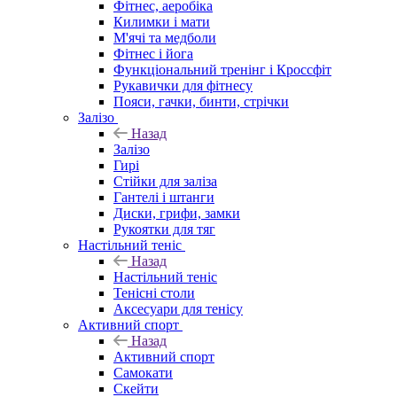
Фітнес, аеробіка
Килимки і мати
М'ячі та медболи
Фітнес і йога
Функціональний тренінг і Кроссфіт
Рукавички для фітнесу
Пояси, гачки, бинти, стрічки
Залізо
Назад
Залізо
Гирі
Стійки для заліза
Гантелі і штанги
Диски, грифи, замки
Рукоятки для тяг
Настільний теніс
Назад
Настільний теніс
Тенісні столи
Аксесуари для тенісу
Активний спорт
Назад
Активний спорт
Самокати
Скейти