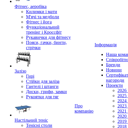
Фітнес, аеробіка
Килимки і мати
М'ячі та медболи
Фітнес і йога
Функціональний
тренінг і Кроссфіт
Рукавички для фітнесу
Пояси, гачки, бинти,
Інформація
стрічки
Наша кома
Співробіт
Бренди
Новини
Залізо
Сертифікат
Гирі
нагороди
Стійки для заліза
Проекти
Гантелі і штанги
2026 
Диски, грифи, замки
2025 
Рукоятки для тяг
2024 
Про
2023 
компанію
2021 
2020 
Настільний теніс
2019 
Тенісні столи
2018 