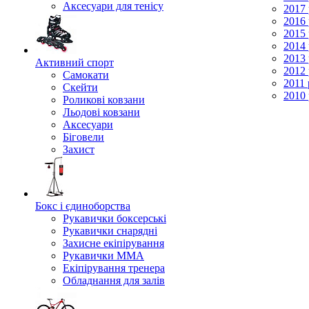
Аксесуари для тенісу
2017 
2016 
2015 
2014 
2013 
Активний спорт
2012 
Самокати
2011 
Скейти
2010 
Роликові ковзани
Льодові ковзани
Аксесуари
Біговели
Захист
Бокс і єдиноборства
Рукавички боксерські
Рукавички снарядні
Захисне екіпірування
Рукавички ММА
Екіпірування тренера
Обладнання для залів