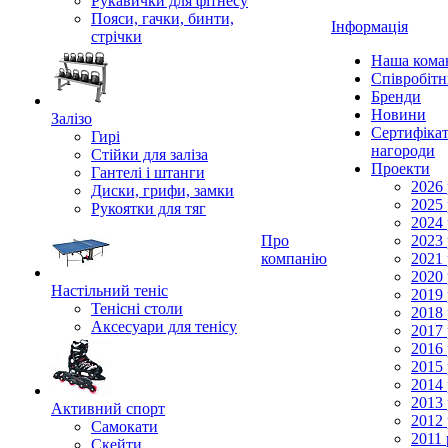
Рукавички для фітнесу
Пояси, гачки, бинти,
Інформація
стрічки
Наша кома
Співробіт
Бренди
Новини
Залізо
Сертифікат
Гирі
нагороди
Стійки для заліза
Проекти
Гантелі і штанги
2026 
Диски, грифи, замки
2025 
Рукоятки для тяг
2024 
Про
2023 
компанію
2021 
2020 
Настільний теніс
2019 
Тенісні столи
2018 
Аксесуари для тенісу
2017 
2016 
2015 
2014 
2013 
Активний спорт
2012 
Самокати
2011 
Скейти