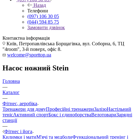
Назад
Телефони
(097) 106 30 05
(044) 594 85 75
Замовити дзвінок
Контактна інформація
Київ, Петропавлівська Борщагівка, вул. Соборна, 6, ТЦ
"4room", 3-й поверх, офіс 8.
welcome@sporttop.ua
Насос ножний Stein
Головна
—
Каталог
—
Фітнес, аеробіка
Тренажери для дому
Професійні тренажери
Залізо
Настільний
теніс
Активний спорт
Бокс і єдиноборства
Велотовари
Зарядні
станції
—
Фітнес і йога
Килимки і мати
М'ячі та медболи
Функціональний тренінг і