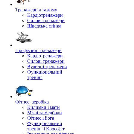
Тренажери для дому
Кардіотренажери
Силові тренажери
Шведська стінка
Професійні тренажери
Кардіотренажери
Силові тренажери
Вуличні тренажери
Функціональний
тренінг
Фітнес, аеробіка
Килимки і мати
М'ячі та медболи
Фітнес і йога
Функціональний
тренінг і Кроссфіт