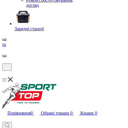
Ремонт.обслуговування,
догляд
Зарядні станції
ua
ru
ua
Порівняння
0
Обрані товари
0
Кошик
0