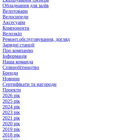
Обладнання для залів
Велотовари
Велосипеди
Аксесуари
Компоненти
Велоэкіп
Ремонт.обслуговування, догляд
Зарядні станції
Про компанію
Інформація
Наша команда
Співробітництво
Бренди
Новини
Сертифікати та нагороди
Проекти
2026 рік
2025 рік
2024 рік
2023 рік
2021 рік
2020 рік
2019 рік
2018 рік