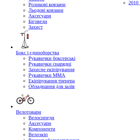
2010 
Роликові ковзани
Льодові ковзани
Аксесуари
Біговели
Захист
Бокс і єдиноборства
Рукавички боксерські
Рукавички снарядні
Захисне екіпірування
Рукавички ММА
Екіпірування тренера
Обладнання для залів
Велотовари
Велосипеди
Аксесуари
Компоненти
Велоэкіп