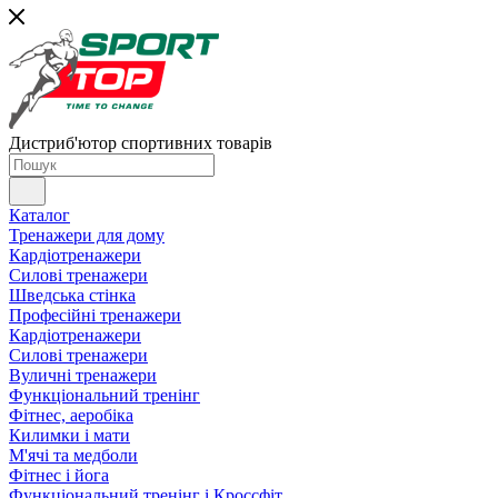
Дистриб'ютор спортивних товарів
Каталог
Тренажери для дому
Кардіотренажери
Силові тренажери
Шведська стінка
Професійні тренажери
Кардіотренажери
Силові тренажери
Вуличні тренажери
Функціональний тренінг
Фітнес, аеробіка
Килимки і мати
М'ячі та медболи
Фітнес і йога
Функціональний тренінг і Кроссфіт