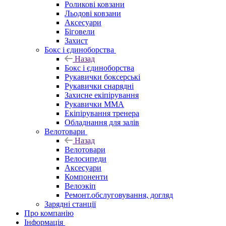
Роликові ковзани
Льодові ковзани
Аксесуари
Біговели
Захист
Бокс і єдиноборства
Назад
Бокс і єдиноборства
Рукавички боксерські
Рукавички снарядні
Захисне екіпірування
Рукавички ММА
Екіпірування тренера
Обладнання для залів
Велотовари
Назад
Велотовари
Велосипеди
Аксесуари
Компоненти
Велоэкіп
Ремонт.обслуговування, догляд
Зарядні станції
Про компанію
Інформація